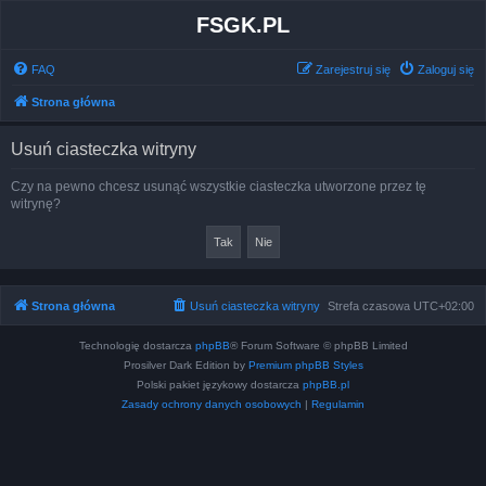
FSGK.PL
FAQ
Zarejestruj się
Zaloguj się
Strona główna
Usuń ciasteczka witryny
Czy na pewno chcesz usunąć wszystkie ciasteczka utworzone przez tę
witrynę?
Strona główna
Usuń ciasteczka witryny
Strefa czasowa
UTC+02:00
Technologię dostarcza
phpBB
® Forum Software © phpBB Limited
Prosilver Dark Edition by
Premium phpBB Styles
Polski pakiet językowy dostarcza
phpBB.pl
Zasady ochrony danych osobowych
|
Regulamin