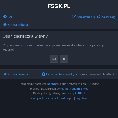
FSGK.PL
FAQ
Zarejestruj się
Zaloguj się
Strona główna
Usuń ciasteczka witryny
Czy na pewno chcesz usunąć wszystkie ciasteczka utworzone przez tę
witrynę?
Strona główna
Usuń ciasteczka witryny
Strefa czasowa
UTC+02:00
Technologię dostarcza
phpBB
® Forum Software © phpBB Limited
Prosilver Dark Edition by
Premium phpBB Styles
Polski pakiet językowy dostarcza
phpBB.pl
Zasady ochrony danych osobowych
|
Regulamin