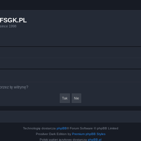
FSGK.PL
since 1998
rzez tę witrynę?
Technologię dostarcza
phpBB
® Forum Software © phpBB Limited
Prosilver Dark Edition by
Premium phpBB Styles
Polski pakiet językowy dostarcza
phpBB.pl