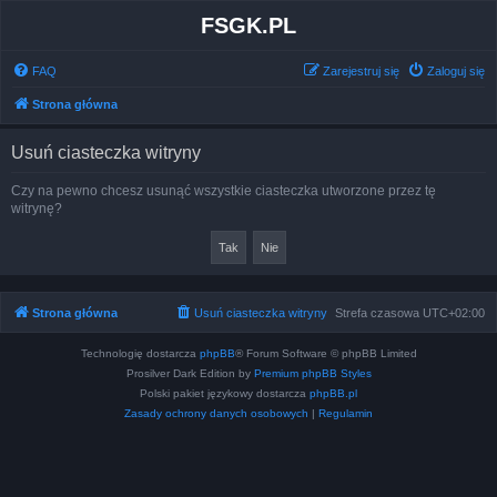
FSGK.PL
FAQ
Zarejestruj się
Zaloguj się
Strona główna
Usuń ciasteczka witryny
Czy na pewno chcesz usunąć wszystkie ciasteczka utworzone przez tę
witrynę?
Strona główna
Usuń ciasteczka witryny
Strefa czasowa
UTC+02:00
Technologię dostarcza
phpBB
® Forum Software © phpBB Limited
Prosilver Dark Edition by
Premium phpBB Styles
Polski pakiet językowy dostarcza
phpBB.pl
Zasady ochrony danych osobowych
|
Regulamin