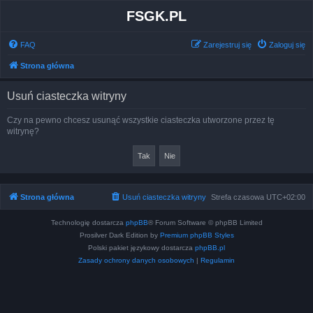
FSGK.PL
FAQ
Zarejestruj się
Zaloguj się
Strona główna
Usuń ciasteczka witryny
Czy na pewno chcesz usunąć wszystkie ciasteczka utworzone przez tę
witrynę?
Strona główna
Usuń ciasteczka witryny
Strefa czasowa
UTC+02:00
Technologię dostarcza
phpBB
® Forum Software © phpBB Limited
Prosilver Dark Edition by
Premium phpBB Styles
Polski pakiet językowy dostarcza
phpBB.pl
Zasady ochrony danych osobowych
|
Regulamin