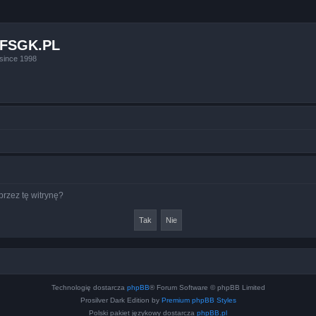
FSGK.PL
since 1998
rzez tę witrynę?
Technologię dostarcza
phpBB
® Forum Software © phpBB Limited
Prosilver Dark Edition by
Premium phpBB Styles
Polski pakiet językowy dostarcza
phpBB.pl