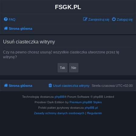
FSGK.PL
FAQ
Zarejestruj się
Zaloguj się
Strona główna
Usuń ciasteczka witryny
Czy na pewno chcesz usunąć wszystkie ciasteczka utworzone przez tę
witrynę?
Strona główna
Usuń ciasteczka witryny
Strefa czasowa
UTC+02:00
Technologię dostarcza
phpBB
® Forum Software © phpBB Limited
Prosilver Dark Edition by
Premium phpBB Styles
Polski pakiet językowy dostarcza
phpBB.pl
Zasady ochrony danych osobowych
|
Regulamin