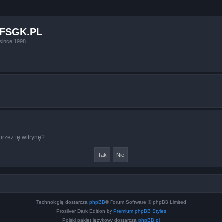
FSGK.PL
since 1998
rzez tę witrynę?
Technologię dostarcza
phpBB
® Forum Software © phpBB Limited
Prosilver Dark Edition by
Premium phpBB Styles
Polski pakiet językowy dostarcza
phpBB.pl