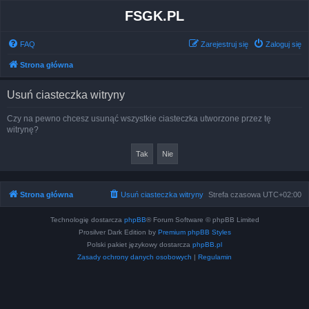
FSGK.PL
FAQ
Zarejestruj się
Zaloguj się
Strona główna
Usuń ciasteczka witryny
Czy na pewno chcesz usunąć wszystkie ciasteczka utworzone przez tę
witrynę?
Strona główna
Usuń ciasteczka witryny
Strefa czasowa
UTC+02:00
Technologię dostarcza
phpBB
® Forum Software © phpBB Limited
Prosilver Dark Edition by
Premium phpBB Styles
Polski pakiet językowy dostarcza
phpBB.pl
Zasady ochrony danych osobowych
|
Regulamin