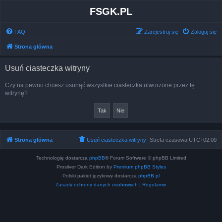
FSGK.PL
FAQ
Zarejestruj się
Zaloguj się
Strona główna
Usuń ciasteczka witryny
Czy na pewno chcesz usunąć wszystkie ciasteczka utworzone przez tę
witrynę?
Strona główna
Usuń ciasteczka witryny
Strefa czasowa
UTC+02:00
Technologię dostarcza
phpBB
® Forum Software © phpBB Limited
Prosilver Dark Edition by
Premium phpBB Styles
Polski pakiet językowy dostarcza
phpBB.pl
Zasady ochrony danych osobowych
|
Regulamin