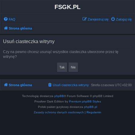
FSGK.PL
FAQ
Zarejestruj się
Zaloguj się
Strona główna
Usuń ciasteczka witryny
Czy na pewno chcesz usunąć wszystkie ciasteczka utworzone przez tę
witrynę?
Strona główna
Usuń ciasteczka witryny
Strefa czasowa
UTC+02:00
Technologię dostarcza
phpBB
® Forum Software © phpBB Limited
Prosilver Dark Edition by
Premium phpBB Styles
Polski pakiet językowy dostarcza
phpBB.pl
Zasady ochrony danych osobowych
|
Regulamin