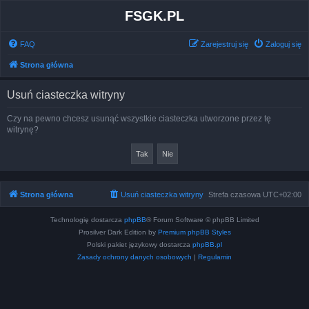
FSGK.PL
FAQ
Zarejestruj się
Zaloguj się
Strona główna
Usuń ciasteczka witryny
Czy na pewno chcesz usunąć wszystkie ciasteczka utworzone przez tę
witrynę?
Strona główna
Usuń ciasteczka witryny
Strefa czasowa
UTC+02:00
Technologię dostarcza
phpBB
® Forum Software © phpBB Limited
Prosilver Dark Edition by
Premium phpBB Styles
Polski pakiet językowy dostarcza
phpBB.pl
Zasady ochrony danych osobowych
|
Regulamin