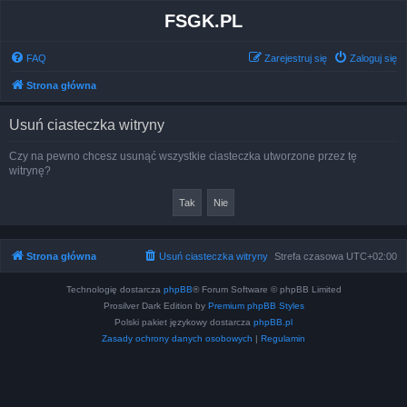
FSGK.PL
FAQ
Zarejestruj się
Zaloguj się
Strona główna
Usuń ciasteczka witryny
Czy na pewno chcesz usunąć wszystkie ciasteczka utworzone przez tę
witrynę?
Strona główna
Usuń ciasteczka witryny
Strefa czasowa
UTC+02:00
Technologię dostarcza
phpBB
® Forum Software © phpBB Limited
Prosilver Dark Edition by
Premium phpBB Styles
Polski pakiet językowy dostarcza
phpBB.pl
Zasady ochrony danych osobowych
|
Regulamin