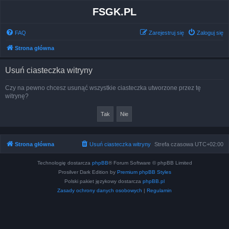
FSGK.PL
FAQ
Zarejestruj się
Zaloguj się
Strona główna
Usuń ciasteczka witryny
Czy na pewno chcesz usunąć wszystkie ciasteczka utworzone przez tę
witrynę?
Strona główna
Usuń ciasteczka witryny
Strefa czasowa
UTC+02:00
Technologię dostarcza
phpBB
® Forum Software © phpBB Limited
Prosilver Dark Edition by
Premium phpBB Styles
Polski pakiet językowy dostarcza
phpBB.pl
Zasady ochrony danych osobowych
|
Regulamin