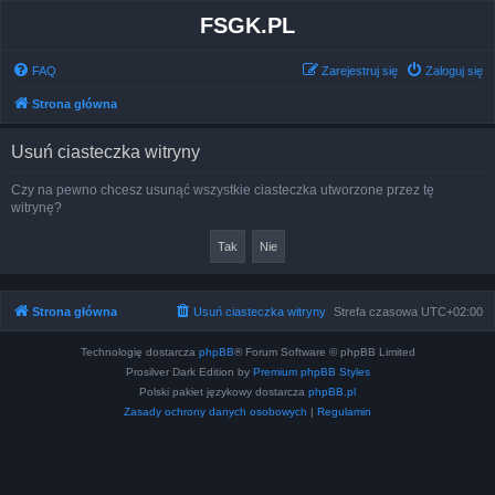
FSGK.PL
FAQ
Zarejestruj się
Zaloguj się
Strona główna
Usuń ciasteczka witryny
Czy na pewno chcesz usunąć wszystkie ciasteczka utworzone przez tę
witrynę?
Strona główna
Usuń ciasteczka witryny
Strefa czasowa
UTC+02:00
Technologię dostarcza
phpBB
® Forum Software © phpBB Limited
Prosilver Dark Edition by
Premium phpBB Styles
Polski pakiet językowy dostarcza
phpBB.pl
Zasady ochrony danych osobowych
|
Regulamin