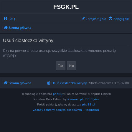
FSGK.PL
FAQ
Zarejestruj się
Zaloguj się
Strona główna
Usuń ciasteczka witryny
Czy na pewno chcesz usunąć wszystkie ciasteczka utworzone przez tę
witrynę?
Strona główna
Usuń ciasteczka witryny
Strefa czasowa
UTC+02:00
Technologię dostarcza
phpBB
® Forum Software © phpBB Limited
Prosilver Dark Edition by
Premium phpBB Styles
Polski pakiet językowy dostarcza
phpBB.pl
Zasady ochrony danych osobowych
|
Regulamin