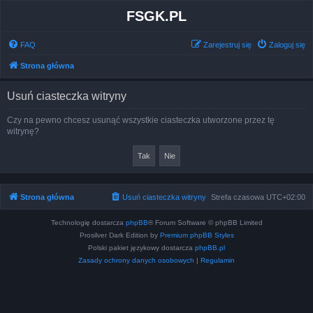
FSGK.PL
FAQ
Zarejestruj się
Zaloguj się
Strona główna
Usuń ciasteczka witryny
Czy na pewno chcesz usunąć wszystkie ciasteczka utworzone przez tę
witrynę?
Strona główna
Usuń ciasteczka witryny
Strefa czasowa
UTC+02:00
Technologię dostarcza
phpBB
® Forum Software © phpBB Limited
Prosilver Dark Edition by
Premium phpBB Styles
Polski pakiet językowy dostarcza
phpBB.pl
Zasady ochrony danych osobowych
|
Regulamin