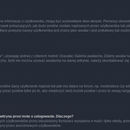
ane informacje o użytkowniku, mogą być wyświetlane dwa obrazki. Pierwszy obrazek
pek pokazujących, jak dużo postów zostało napisanych przez użytkownika lub jaki j
lany powyżej nazwy użytkownika jest znany jako awatar i jest unikatowy lub osobi
ar”, używając jednej z czterech metod: Gravatar, Galeria awatarów, Zdalny awatar 
ryny. Jeśli nie można używać awatarów na danej witrynie, należy skontaktować się 
stów dany użytkownik napisał lub jaki ma status na forum, np. moderatora czy a
y pisać postów tylko po to, aby zwiększyć swój licznik postów i przez to swoją rangę
witryna prosi mnie o zalogowanie. Dlaczego?
ch użytkowników przez wbudowany formularz wysyłania e-maili i tylko wtedy, jeżeli
ryny przez anonimowych użytkowników.