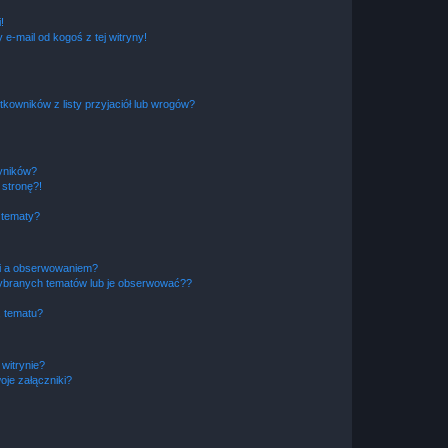
!
e-mail od kogoś z tej witryny!
owników z listy przyjaciół lub wrogów?
yników?
stronę?!
 tematy?
ki a obserwowaniem?
ybranych tematów lub je obserwować??
, tematu?
 witrynie?
je załączniki?