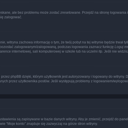
kane, ale bez problemu może zostać zresetowane. Przejdź na stronę logowania i k
się zalogować.
nie
, witryna zachowa informację o tym, że twój pobyt na tej witrynie będzie trwał t
y pozostać zalogowanym/zalogowaną, podczas logowania zaznacz funkcję
Loguj m
ence internetowej, sali komputerowej w szkole lub na uczelni itp. Jeśli nie widzisz t
przez phpBB dzięki, którym użytkownik jest autoryzowany i logowany do witryny. D
zytanych przez użytkownika postów. Jeśli występują problemy z logowaniem/wylogo
 ustawienia są zapisywane w bazie danych witryny. Aby je zmienić, przejdź do p
ie “Moje konto” znajduje się zazwyczaj na górze stron witryny.