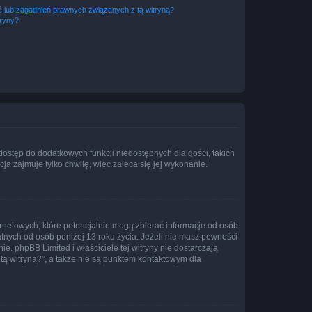
 lub zagadnień prawnych związanych z tą witryną?
tryny?
 dostęp do dodatkowych funkcji niedostępnych dla gości, takich
a zajmuje tylko chwilę, więc zaleca się jej wykonanie.
ernetowych, które potencjalnie mogą zbierać informacje od osób
tnych od osób poniżej 13 roku życia. Jeżeli nie masz pewności
e. phpBB Limited i właściciele tej witryny nie dostarczają
ą witryną?”, a także nie są punktem kontaktowym dla