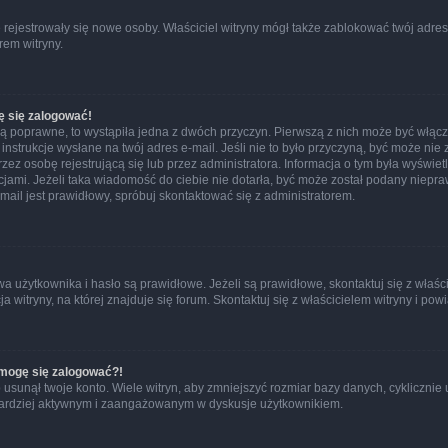
ie rejestrowały się nowe osoby. Właściciel witryny mógł także zablokować twój adre
rem witryny.
ę się zalogować!
są poprawne, to wystąpiła jedna z dwóch przyczyn. Pierwszą z nich może być włącz
nstrukcje wysłane na twój adres e-mail. Jeśli nie to było przyczyną, być może nie 
 osobę rejestrującą się lub przez administratora. Informacja o tym była wyświetlo
kcjami. Jeżeli taka wiadomość do ciebie nie dotarła, być może został podany niep
mail jest prawidłowy, spróbuj skontaktować się z administratorem.
żytkownika i hasło są prawidłowe. Jeżeli są prawidłowe, skontaktuj się z właścicie
itryny, na której znajduje się forum. Skontaktuj się z właścicielem witryny i po
e mogę się zalogować?!
sunął twoje konto. Wiele witryn, aby zmniejszyć rozmiar bazy danych, cyklicznie u
dź bardziej aktywnym i zaangażowanym w dyskusje użytkownikiem.