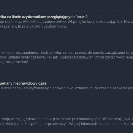
ika na liście użytkowników przeglądających forum?
je się funkcja
Nie pokazuj statusu online
. Włącz tę funkcję, zaznaczając
Tak
. Nazw
wykazana w liczbie ukrytych użytkowników.
ta, w której się znajdujesz. Jeśli tak właśnie jest, przejdź do panelu zarządzania k
dia. Zmiana strefy czasowej, tak jak i większości ustawień, może zostać wykonana 
się zarejestrować.
wietlany nieprawidłowy czas!
a czas nadal jest wyświetlany nieprawidłowo, oznacza to, że czas na serwerze jes
 twoją wersję językową albo nikt jeszcze nie przetłumaczył phpBB3 na twój język. 
a nie istnieje, może spróbujesz go utworzyć. Więcej informacji na ten temat można z