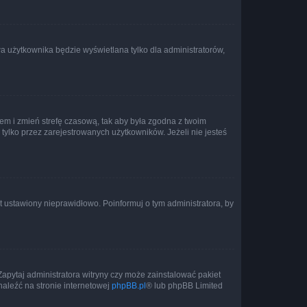
a użytkownika będzie wyświetlana tylko dla administratorów,
ontem i zmień strefę czasową, tak aby była zgodna z twoim
tylko przez zarejestrowanych użytkowników. Jeżeli nie jesteś
t ustawiony nieprawidłowo. Poinformuj o tym administratora, by
Zapytaj administratora witryny czy może zainstalować pakiet
naleźć na stronie internetowej
phpBB.pl
® lub phpBB Limited