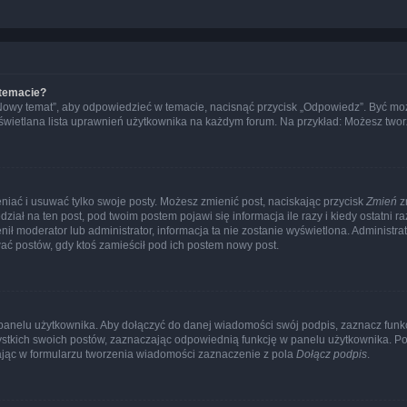
 temacie?
„Nowy temat”, aby odpowiedzieć w temacie, nacisnąć przycisk „Odpowiedz”. Być mo
wyświetlana lista uprawnień użytkownika na każdym forum. Na przykład: Możesz two
niać i usuwać tylko swoje posty. Możesz zmienić post, naciskając przycisk
Zmień
z
iał na ten post, pod twoim postem pojawi się informacja ile razy i kiedy ostatni raz
ienił moderator lub administrator, informacja ta nie zostanie wyświetlona. Administr
ać postów, gdy ktoś zamieścił pod ich postem nowy post.
panelu użytkownika. Aby dołączyć do danej wiadomości swój podpis, zaznacz funk
kich swoich postów, zaznaczając odpowiednią funkcję w panelu użytkownika. Po u
ąc w formularzu tworzenia wiadomości zaznaczenie z pola
Dołącz podpis
.