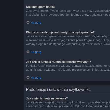
Nie pamiętam hasła!
Zachowaj spokój! Twoje hasło wprawdzie nie może zostać odzys
instrukcjami, a prawdopodobnie niedługo znów będziesz móc 
Na górę
Dlaczego następuje automatyczne wylogowanie?
Jeżeli w czasie logowania nie zaznaczysz funkcji
Zapamiętaj m
niewłaściwemu użyciu twojego konta przez kogoś innego. Ab
witryny z ogólnie dostępnego komputera, np. w bibliotece, kawiar
Na górę
Jak działa funkcja “Usuń ciasteczka witryny”?
Funkcja “Usuń ciasteczka witryny” usuwa ciasteczka utworzone 
administratora witryny – śledzenia przeczytanych i nieprzec
Na górę
Preferencje i ustawienia użytkownika
Jak zmienić moje ustawienia?
Jeżeli jesteś zarejestrowanym użytkownikiem, wszystkie twoje
zmian swoich ustawień i preferencji. Odnośnik do panelu o nazw