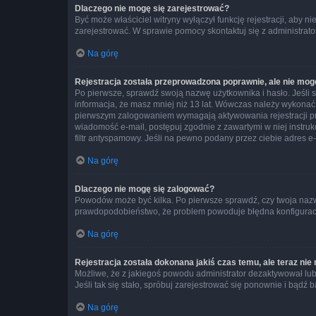
Dlaczego nie mogę się zarejestrować?
Być może właściciel witryny wyłączył funkcję rejestracji, aby n
zarejestrować. W sprawie pomocy skontaktuj się z administrato
Na górę
Rejestracja została przeprowadzona poprawnie, ale nie mog
Po pierwsze, sprawdź swoją nazwę użytkownika i hasło. Jeśli 
informacja, że masz mniej niż 13 lat. Wówczas należy wykonać i
pierwszym zalogowaniem wymagają aktywowania rejestracji przez
wiadomość e-mail, postępuj zgodnie z zawartymi w niej instru
filtr antyspamowy. Jeśli na pewno podany przez ciebie adres e-
Na górę
Dlaczego nie mogę się zalogować?
Powodów może być kilka. Po pierwsze sprawdź, czy twoja nazwa u
prawdopodobieństwo, że problem powoduje błędna konfiguracja w
Na górę
Rejestracja została dokonana jakiś czas temu, ale teraz ni
Możliwe, że z jakiegoś powodu administrator dezaktywował lub u
Jeśli tak się stało, spróbuj zarejestrować się ponownie i bą
Na górę