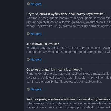
Na górę
Czym są obrazki wyświetlane obok nazwy użytkownika?
Na stronie przeglądania postów, w miejscu, gdzie są wyświetl
używanego stylu jest on w formie gwiazdek, kwadracików lub kro
nazwy użytkownika. Drugi, zazwyczaj większy obrazek, wyświet
Na górę
Jak wyświetlić awatar?
W panelu zarządzania kontem na karcie „Profil” w sekcji „Awat
i sposób ich wyświetlania są uzależnione od administratora wit
Na górę
Co to jest ranga i jak można ją zmienić?
Rangi wyświetlane pod nazwami użytkowników oznaczają, ile po
stylu rang, ponieważ ustawia je administrator witryny. Nie należ
administrator obniży licznik postów takiego użytkownika.
Na górę
Podczas próby wysłania wiadomości e-mail do użytkownika 
Tylko zarejestrowani użytkownicy mogą wysyłać e-maile do inny
nieprawidłowym używaniem systemu poczty elektronicznej wit