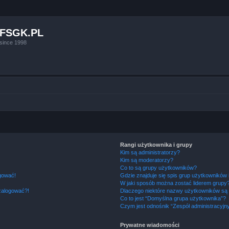
FSGK.PL
since 1998
Rangi użytkownika i grupy
Kim są administratorzy?
Kim są moderatorzy?
Co to są grupy użytkowników?
ogować!
Gdzie znajduje się spis grup użytkowników
W jaki sposób można zostać liderem grupy
 zalogować?!
Dlaczego niektóre nazwy użytkowników są 
Co to jest “Domyślna grupa użytkownika”?
Czym jest odnośnik “Zespół administracyjn
Prywatne wiadomości