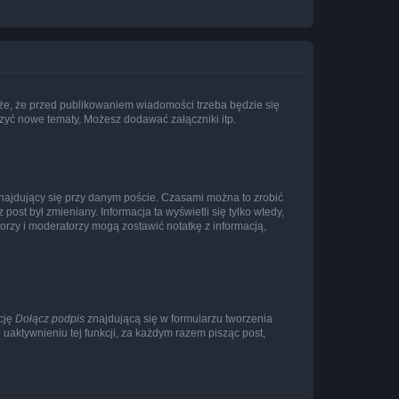
że, że przed publikowaniem wiadomości trzeba będzie się
rzyć nowe tematy, Możesz dodawać załączniki itp.
najdujący się przy danym poście. Czasami można to zrobić
 post był zmieniany. Informacja ta wyświetli się tylko wtedy,
atorzy i moderatorzy mogą zostawić notatkę z informacją,
cję
Dołącz podpis
znajdującą się w formularzu tworzenia
aktywnieniu tej funkcji, za każdym razem pisząc post,