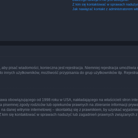
Z kim się kontaktować w sprawach nadużyć
Jak nawiązać kontakt z administratorem wi
y, aby pisać wiadomości, konieczna jest rejestracja. Niemniej rejestracja umożliwia
do innych użytkowników, możliwość przypisania do grup użytkowników itp. Rejestracj
prawa obowiązującego od 1998 roku w USA, nakładającego na właścicieli stron int
ia pisemnej zgody rodziców lub opiekunów prawnych na zbieranie informacji prywa
na danej witrynie internetowej – skontaktuj się z prawnikiem, by uzyskać wyjaśnieni
 kim się kontaktować w sprawach nadużyć lub zagadnień prawnych związanych z t