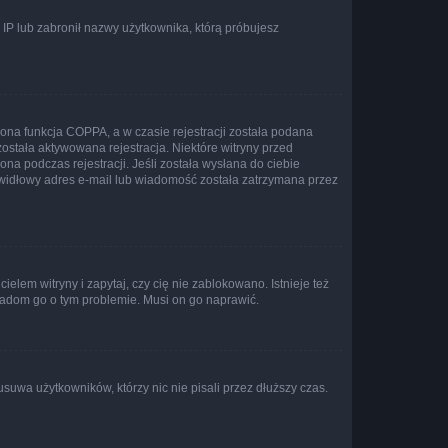
s IP lub zabronił nazwy użytkownika, którą próbujesz
ona funkcja COPPA, a w czasie rejestracji została podana
została aktywowana rejestracja. Niektóre witryny przed
na podczas rejestracji. Jeśli została wysłana do ciebie
rawidłowy adres e-mail lub wiadomość została zatrzymana przez
lem witryny i zapytaj, czy cię nie zablokowano. Istnieje też
wiadom go o tym problemie. Musi on go naprawić.
suwa użytkowników, którzy nic nie pisali przez dłuższy czas.