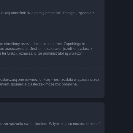
liknij odnośnik “Nie pamiętam hasła”. Postępuj zgodnie z
ylko określony przez administratora czas. Zapobiega to
nie automatycznie
. Jest to niezalecane, jeżeli korzystasz z
ej funkcji, oznacza to, że administrator ją wyłączył.
ostarczają one również funkcję – jeśli została włączona przez
waniem, usunięcie ciasteczek może być pomocne.
anelu zarządzania swoim kontem. W tym miejscu możesz dokonać