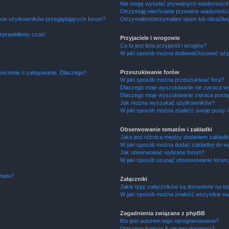
Nie mogę wysyłać prywatnych wiadomości!
Otrzymuję niechciane prywatne wiadomości
ście użytkowników przeglądających forum?
Otrzymałem/otrzymałam spam lub obraźliwy 
ieprawidłowy czas!
Przyjaciele i wrogowie
Co to jest lista przyjaciół i wrogów?
W jaki sposób można dodawać/usuwać użytk
Przeszukiwanie forów
osi mnie o zalogowanie. Dlaczego?
W jaki sposób można przeszukiwać fora?
Dlaczego moje wyszukiwanie nie zwraca w
Dlaczego moje wyszukiwanie zwraca pustą 
Jak można wyszukać użytkowników?
W jaki sposób można znaleźć swoje posty i
Obserwowanie tematów i zakładki
Jaka jest różnica między dodaniem zakład
W jaki sposób można dodać zakładkę do w
Jak obserwować wybrane forum?
W jaki sposób usunąć obserwowanie forum
ematu?
Załączniki
Jakie typy załączników są dozwolone na tej
W jaki sposób można znaleźć wszystkie swo
Zagadnienia związane z phpBB
Kto jest autorem tego oprogramowania?
Dlaczego funkcja X nie jest dostępna?