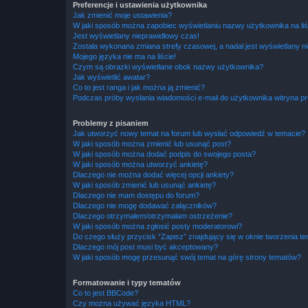
Preferencje i ustawienia użytkownika
Jak zmienić moje ustawienia?
W jaki sposób można zapobiec wyświetlaniu nazwy użytkownika na li
Jest wyświetlany nieprawidłowy czas!
Została wykonana zmiana strefy czasowej, a nadal jest wyświetlany n
Mojego języka nie ma na liście!
Czym są obrazki wyświetlane obok nazwy użytkownika?
Jak wyświetlić awatar?
Co to jest ranga i jak można ją zmienić?
Podczas próby wysłania wiadomości e-mail do użytkownika witryna pr
Problemy z pisaniem
Jak utworzyć nowy temat na forum lub wysłać odpowiedź w temacie?
W jaki sposób można zmienić lub usunąć post?
W jaki sposób można dodać podpis do swojego posta?
W jaki sposób można utworzyć ankietę?
Dlaczego nie można dodać więcej opcji ankiety?
W jaki sposób zmienić lub usunąć ankietę?
Dlaczego nie mam dostępu do forum?
Dlaczego nie mogę dodawać załączników?
Dlaczego otrzymałem/otrzymałam ostrzeżenie?
W jaki sposób można zgłosić posty moderatorowi?
Do czego służy przycisk “Zapisz” znajdujący się w oknie tworzenia t
Dlaczego mój post musi być akceptowany?
W jaki sposób mogę przesunąć swój temat na górę strony tematów?
Formatowanie i typy tematów
Co to jest BBCode?
Czy można używać języka HTML?