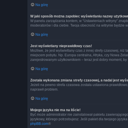
Na górę
W jaki sposób można zapobiec wyświetlaniu nazwy użytkown
W panelu zarządzania kontem, w “Ustawieniach witryny” znajdu
moderatorów i dla ciebie. Twoja obecność na witrynie będzie 
Na górę
Jest wyświetlany nieprawidłowy czas!
Możliwe, że jest wyświetlany czas z innej strefy czasowej, niż 
miejscem pobytu. Np. Europa centralna, Afryka, czy Nowa Zelan
zarejestrowanym użytkownikiem – teraz jest dobry moment, by 
Na górę
Została wykonana zmiana strefy czasowej, a nadal jest wyś
Jeżeli na pewno strefa czasowa została ustawiona prawidłowo, 
naprawił problem.
Na górę
Mojego języka nie ma na liście!
Być może administrator nie zainstalował pakietu zawierającego
językowy, którego potrzebujesz. Jeśli pakiet dla twojego język
phpBB.com
®