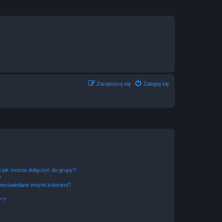
Zarejestruj się
Zaloguj się
 i jak można dołączyć do grupy?
?
wyświetlane innymi kolorami?
y”?