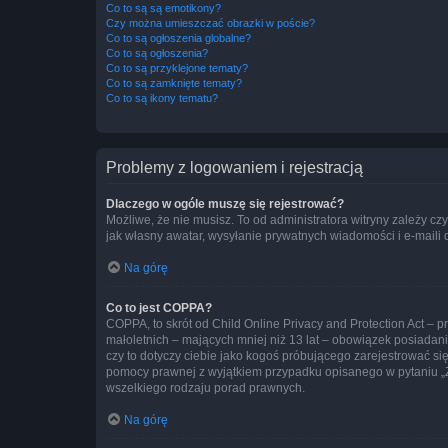
Co to są są emotikony?
Czy można umieszczać obrazki w poście?
Co to są ogłoszenia globalne?
Co to są ogłoszenia?
Co to są przyklejone tematy?
Co to są zamknięte tematy?
Co to są ikony tematu?
Problemy z logowaniem i rejestracją
Dlaczego w ogóle muszę się rejestrować?
Możliwe, że nie musisz. To od administratora witryny zależy cz
jak własny awatar, wysyłanie prywatnych wiadomości i e-maili 
Na górę
Co to jest COPPA?
COPPA, to skrót od Child Online Privacy and Protection Act – 
małoletnich – mających mniej niż 13 lat – obowiązek posiadan
czy to dotyczy ciebie jako kogoś próbującego zarejestrować się 
pomocy prawnej z wyjątkiem przypadku opisanego w pytaniu „Z
wszelkiego rodzaju porad prawnych.
Na górę