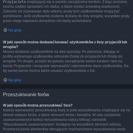
Przyjaciele
znajdującej się w panelu zarządzania kontem. Z tego poziomu
można szybko sprawdzić ich status, a także wysłać prywatną wiadomość.
Zależnie od używanego stylu witryny, posty tych użytkowników mogą być
wyróżniane. Jeśli użytkownik zostanie dodany do listy wrogów, wszystkie posty
przez niego napisane domyślnie nie będą wyświetlane.
Na górę
W jaki sposób można dodawać/usuwać użytkowników z listy przyjaciół lub
wrogów?
Można dodawać użytkowników na dwa sposoby. Po pierwsze, klikając w
profilu wybranego użytkownika odnośnik
Dodaj do przyjaciół
lub
Dodaj do
wrogów
. Po drugie, przejść do panelu zarządzania swoim kontem i tam na
karcie
Przyjaciele i wrogowie
wprowadzić odpowiednie dane użytkownika. Na
tej samej karcie można także usuwać użytkowników z list.
Na górę
Przeszukiwanie forów
W jaki sposób można przeszukiwać fora?
Należy wprowadzić poszukiwaną frazę w pole wyszukiwania znajdujące się na
stronie wykazu forów, a także stronach forów i tematów. W celu uzyskania
zaawansowanych funkcji wyszukiwania należy kliknąć odnośnik
“Wyszukiwanie zaawansowane” dostępny na wszystkich stronach witryny.
Rozmieszczenie elementów sterujących mechanizmem wyszukiwania może