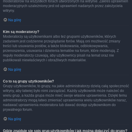
moderatorów na wszystkich forach utworzonych na witrynie. Zakres uprawnień
moderacyjnych uzależniony jest od uprawnień nadanych przez założyciela
witryny.
Na górę
Kim są moderatorzy?
Moderatorzy są użytkownikami albo też grupami użytkowników, których
zadaniem jest codzienne przeglądanie forów. Mają oni możliwość zmiany
treści lub usuwania postów, a także blokowania, odblokowywania,
przenoszenia, usuwania i dzielenia tematów na forum, które moderują. Z
reguły moderatorzy czuwają, aby użytkownicy pisali na temat oraz nie
publikowali niewłaściwych i obraźliwych materiałów.
Na górę
Co to są grupy użytkowników?
Grupy użytkowników, to grupy, na jakie administratorzy dzielą całą społeczność
witryny, aby łatwiej było nimi zarządzać. Każdy użytkownik może należeć do
wielu grup, a każda grupa może mieć swoje własne uprawnienia. Dzięki temu
administratorzy mogą łatwo zmieniać uprawnienia wielu użytkowników naraz,
nadawać uprawnienia moderatora lub dawać dostęp użytkownikom do
prywatnego forum.
Na górę
Gdzie znajduje się spis grup użytkowników i jak można dołączyć do grupy?