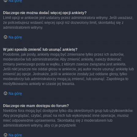
Na górę
Dlaczego nie można dodać więcej opcji ankiety?
Limit opcji w ankiecie jest ustalany przez administratora witryny. Jeśli uważasz,
że potrzebujesz wstawić więcej opcji niż dozwolony limit, skontaktuj się z
administratorem witryny.
Na górę
W jaki sposób zmienić lub usunąć ankietę?
Podobnie, jak posty, ankiety mogą być zmieniane tylko przez ich autorów,
moderatorów lub administratorów. Aby zmienić ankietę, należy dokonać
zmiany pierwszego posta w wątku, z którym zawsze związana jest ankieta.
Jeśli nikt jeszcze nie oddał głosu w ankiecie, jej autor może usunąć ankietę lub
zmienić jej opcje. Jednakże, jeśli w ankiecie zostały już oddane głosy, tylko
moderatorzy lub administratorzy mogą ją zmienić, lub usunąć. Zapobiega to
modyfikowaniu ankiety w czasie jej trwania.
Na górę
Dlaczego nie mam dostępu do forum?
Niektóre fora mogą być dostępne tylko dla określonych grup lub użytkowników.
Aby przeglądać, czytać, pisać na nich lub wykonywać inne operacje, musisz
mieć odpowiednie uprawnienia. Skontaktuj się z moderatorem lub
administratorem witryny, aby ci je przydzielił.
Na górę