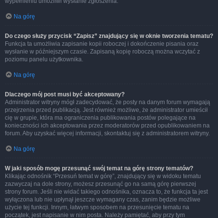
wypełnieniu umożliwi wysłanie zgłoszenia.
Na górę
Do czego służy przycisk “Zapisz” znajdujący się w oknie tworzenia tematu?
Funkcja ta umożliwia zapisanie kopii roboczej i dokończenie pisania oraz
wysłanie w późniejszym czasie. Zapisaną kopię roboczą można wczytać z
poziomu panelu użytkownika.
Na górę
Dlaczego mój post musi być akceptowany?
Administrator witryny mógł zadecydować, że posty na danym forum wymagają
przejrzenia przed publikacją. Jest również możliwe, że administrator umieścił
cię w grupie, która ma ograniczenia publikowania postów polegające na
konieczności ich akceptowania przez moderatorów przed opublikowaniem na
forum. Aby uzyskać więcej informacji, skontaktuj się z administratorem witryny.
Na górę
W jaki sposób mogę przesunąć swój temat na górę strony tematów?
Klikając odnośnik “Przesuń temat w górę”, znajdujący się w widoku tematu
zazwyczaj na dole strony, możesz przesunąć go na samą górę pierwszej
strony forum. Jeśli nie widać takiego odnośnika, oznacza to, że funkcja ta jest
wyłączona lub nie upłynął jeszcze wymagany czas, zanim będzie możliwe
użycie tej funkcji. Innym, łatwym sposobem na przesunięcie tematu na
początek, jest napisanie w nim posta. Należy pamiętać, aby przy tym