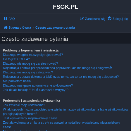
FSGK.PL
FAQ
Zarejestruj się
Zaloguj się
Strona główna
Często zadawane pytania
Często zadawane pytania
Problemy z logowaniem i rejestracją
Dlaczego w ogóle muszę się rejestrować?
Co to jest COPPA?
Dlaczego nie mogę się zarejestrować?
Rejestracja została przeprowadzona poprawnie, ale nie mogę się zalogować!
Dlaczego nie mogę się zalogować?
Rejestracja została dokonana jakiś czas temu, ale teraz nie mogę się zalogować?!
Nie pamiętam hasła!
Dlaczego następuje automatyczne wylogowanie?
Jak działa funkcja “Usuń ciasteczka witryny”?
Preferencje i ustawienia użytkownika
Jak zmienić moje ustawienia?
W jaki sposób można zapobiec wyświetlaniu nazwy użytkownika na liście użytkowników
przeglądających forum?
Jest wyświetlany nieprawidłowy czas!
Została wykonana zmiana strefy czasowej, a nadal jest wyświetlany nieprawidłowy
czas!