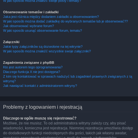
W jaki sposób można znaleźć swoje posty i tematy?
Obserwowanie tematów i zakładki
Jaka jest różnica między dodaniem zakładki a obserwowaniem?
W jaki sposób można dodać zakładkę do wybranych tematów lub je obserwować??
Jak obserwować wybrane forum?
W jaki sposób usunąć obserwowanie forum, tematu?
Załączniki
Jakie typy załączników są dozwolone na tej witrynie?
W jaki sposób można znaleźć wszystkie swoje załączniki?
Zagadnienia związane z phpBB
Kto jest autorem tego oprogramowania?
Dlaczego funkcja X nie jest dostępna?
Z kim się kontaktować w sprawach nadużyć lub zagadnień prawnych związanych z tą
witryną?
Jak nawiązać kontakt z administratorem witryny?
Problemy z logowaniem i rejestracją
Dlaczego w ogóle muszę się rejestrować?
Możliwe, że nie musisz. To od administratora witryny zależy czy, aby pisać
wiadomości, konieczna jest rejestracja. Niemniej rejestracja umożliwia dostęp
do dodatkowych funkcji niedostępnych dla gości, takich jak własny awatar,