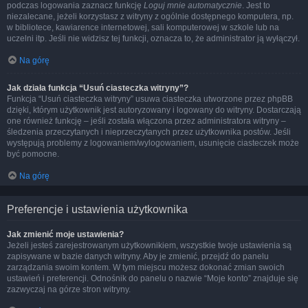
podczas logowania zaznacz funkcję
Loguj mnie automatycznie
. Jest to
niezalecane, jeżeli korzystasz z witryny z ogólnie dostępnego komputera, np.
w bibliotece, kawiarence internetowej, sali komputerowej w szkole lub na
uczelni itp. Jeśli nie widzisz tej funkcji, oznacza to, że administrator ją wyłączył.
Na górę
Jak działa funkcja “Usuń ciasteczka witryny”?
Funkcja “Usuń ciasteczka witryny” usuwa ciasteczka utworzone przez phpBB
dzięki, którym użytkownik jest autoryzowany i logowany do witryny. Dostarczają
one również funkcję – jeśli została włączona przez administratora witryny –
śledzenia przeczytanych i nieprzeczytanych przez użytkownika postów. Jeśli
występują problemy z logowaniem/wylogowaniem, usunięcie ciasteczek może
być pomocne.
Na górę
Preferencje i ustawienia użytkownika
Jak zmienić moje ustawienia?
Jeżeli jesteś zarejestrowanym użytkownikiem, wszystkie twoje ustawienia są
zapisywane w bazie danych witryny. Aby je zmienić, przejdź do panelu
zarządzania swoim kontem. W tym miejscu możesz dokonać zmian swoich
ustawień i preferencji. Odnośnik do panelu o nazwie “Moje konto” znajduje się
zazwyczaj na górze stron witryny.