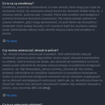
Co to są są emotikony?
Emotikony, zwane też uśmieszkami, to małe obrazki, które mogą być użyte do
wyrażania emocji. Do wyrażania emocji można też stosować krótkie kody, np. :)
oznacza radość, podczas gdy :( smutek. Pełna lista emotikon jest dostępna z
poziomu formularza tworzenia wiadomości. Nie należy jednak nadmiernie
używać emotikon, gdyż mogą spowodować, że post stanie się nieczytelny i
moderator może podjąć decyzję o ich usunięciu bądź też usunięciu całego
posta. Administrator witryny może określić dopuszczalny limit emotikon w
poście.
Na górę
Czy można umieszczać obrazki w poście?
Tak, obrazki można umieszczać w postach. Jeśli administrator włączył
możliwość zamieszczania załączników, można wgrać obrazek bezpośrednio
na witrynę. Jeśli ta funkcja nie działa, aby obrazek był wyświetlany na forum,
należy podać odnośnik do obrazka umieszczonego na publicznie dostępnym
serwerze, np. http://www.jakas_strona.com/moj_obrazek.gif. Nie można
podawać odnośników do obrazków zapisanych na prywatnym komputerze,
chyba że jest publicznie dostępnym serwerem ani do obrazków znajdujących
się na stronach wymagających autoryzacji, takich jak, np. skrzynki pocztowe na
Gmail lub Yahoo! oraz stronach chronionych hasłem. Aby umieścić obrazek w
poście, użyj znacznika BBCode
[img]
.
Na górę
Co to są ogłoszenia globalne?