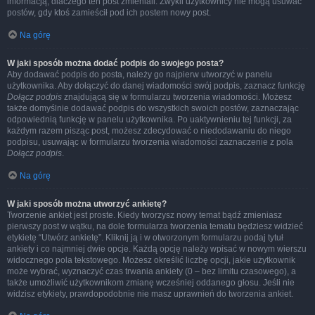
informacją, dlaczego ten post zmieniali. Zwykli użytkownicy nie mogą usuwać
postów, gdy ktoś zamieścił pod ich postem nowy post.
Na górę
W jaki sposób można dodać podpis do swojego posta?
Aby dodawać podpis do posta, należy go najpierw utworzyć w panelu
użytkownika. Aby dołączyć do danej wiadomości swój podpis, zaznacz funkcję
Dołącz podpis
znajdującą się w formularzu tworzenia wiadomości. Możesz
także domyślnie dodawać podpis do wszystkich swoich postów, zaznaczając
odpowiednią funkcję w panelu użytkownika. Po uaktywnieniu tej funkcji, za
każdym razem pisząc post, możesz zdecydować o niedodawaniu do niego
podpisu, usuwając w formularzu tworzenia wiadomości zaznaczenie z pola
Dołącz podpis
.
Na górę
W jaki sposób można utworzyć ankietę?
Tworzenie ankiet jest proste. Kiedy tworzysz nowy temat bądź zmieniasz
pierwszy post w wątku, na dole formularza tworzenia tematu będziesz widzieć
etykietę “Utwórz ankietę”. Kliknij ją i w otworzonym formularzu podaj tytuł
ankiety i co najmniej dwie opcje. Każdą opcję należy wpisać w nowym wierszu
widocznego pola tekstowego. Możesz określić liczbę opcji, jakie użytkownik
może wybrać, wyznaczyć czas trwania ankiety (0 – bez limitu czasowego), a
także umożliwić użytkownikom zmianę wcześniej oddanego głosu. Jeśli nie
widzisz etykiety, prawdopodobnie nie masz uprawnień do tworzenia ankiet.