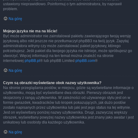
ustawiony nieprawidłowo. Poinformuj o tym administratora, by naprawił
problem.
Na górę
Mojego języka nie ma na liście!
Być może administrator nie zainstalował pakietu zawierającego twoją wersję
językową albo nikt jeszcze nie przetłumaczył phpBB3 na twój język. Zapytaj
administratora witryny czy może zainstalować pakiet językowy, którego
potrzebujesz. Jeśli pakiet dla twojego języka nie istnieje, może spróbujesz go
utworzyć. Więcej informacji na ten temat można znaleźć na stronie
internetowej
phpBB.pl
® lub phpBB Limited
phpBB.com
®
Na górę
Czym są obrazki wyświetlane obok nazwy użytkownika?
Na stronie przeglądania postów, w miejscu, gdzie są wyświetlane informacje o
użytkowniku, mogą być wyświetlane dwa obrazki. Pierwszy obrazek jest
skojarzony z rangą użytkownika. W zależności od używanego stylu jest on w
formie gwiazdek, kwadracików lub kropek pokazujących, jak dużo postów
zostało napisanych przez użytkownika lub jaki jest jego status na tej witrynie.
Jest on wyświetlany poniżej nazwy użytkownika. Drugi, zazwyczaj większy
obrazek, wyświetlany powyżej nazwy użytkownika jest znany jako awatar i jest
unikatowy lub osobisty dla każdego użytkownika.
Na górę