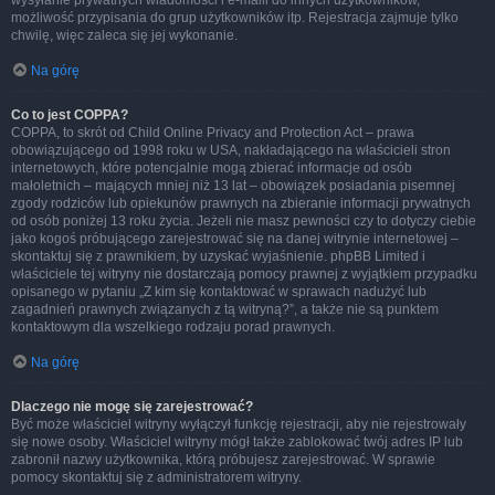
wysyłanie prywatnych wiadomości i e-maili do innych użytkowników,
możliwość przypisania do grup użytkowników itp. Rejestracja zajmuje tylko
chwilę, więc zaleca się jej wykonanie.
Na górę
Co to jest COPPA?
COPPA, to skrót od Child Online Privacy and Protection Act – prawa
obowiązującego od 1998 roku w USA, nakładającego na właścicieli stron
internetowych, które potencjalnie mogą zbierać informacje od osób
małoletnich – mających mniej niż 13 lat – obowiązek posiadania pisemnej
zgody rodziców lub opiekunów prawnych na zbieranie informacji prywatnych
od osób poniżej 13 roku życia. Jeżeli nie masz pewności czy to dotyczy ciebie
jako kogoś próbującego zarejestrować się na danej witrynie internetowej –
skontaktuj się z prawnikiem, by uzyskać wyjaśnienie. phpBB Limited i
właściciele tej witryny nie dostarczają pomocy prawnej z wyjątkiem przypadku
opisanego w pytaniu „Z kim się kontaktować w sprawach nadużyć lub
zagadnień prawnych związanych z tą witryną?”, a także nie są punktem
kontaktowym dla wszelkiego rodzaju porad prawnych.
Na górę
Dlaczego nie mogę się zarejestrować?
Być może właściciel witryny wyłączył funkcję rejestracji, aby nie rejestrowały
się nowe osoby. Właściciel witryny mógł także zablokować twój adres IP lub
zabronił nazwy użytkownika, którą próbujesz zarejestrować. W sprawie
pomocy skontaktuj się z administratorem witryny.