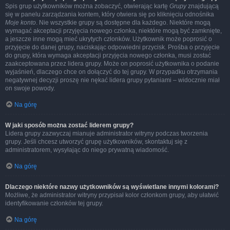
Spis grup użytkowników można zobaczyć, otwierając kartę
Grupy
znajdującą
się w panelu zarządzania kontem, który otwiera się po kliknięciu odnośnika
Moje konto
. Nie wszystkie grupy są dostępne dla każdego. Niektóre mogą
wymagać akceptacji przyjęcia nowego członka, niektóre mogą być zamknięte,
a jeszcze inne mogą mieć ukrytych członków. Użytkownik może poprosić o
przyjęcie do danej grupy, naciskając odpowiedni przycisk. Prośba o przyjęcie
do grupy, która wymaga akceptacji przyjęcia nowego członka, musi zostać
zaakceptowana przez lidera grupy. Może on poprosić użytkownika o podanie
wyjaśnień, dlaczego chce on dołączyć do tej grupy. W przypadku otrzymania
negatywnej decyzji proszę nie nękać lidera grupy pytaniami – widocznie miał
on swoje powody.
Na górę
W jaki sposób można zostać liderem grupy?
Lidera grupy zazwyczaj mianuje administrator witryny podczas tworzenia
grupy. Jeśli chcesz utworzyć grupę użytkowników, skontaktuj się z
administratorem, wysyłając do niego prywatną wiadomość.
Na górę
Dlaczego niektóre nazwy użytkowników są wyświetlane innymi kolorami?
Możliwe, że administrator witryny przypisał kolor członkom grupy, aby ułatwić
identyfikowanie członków tej grupy.
Na górę