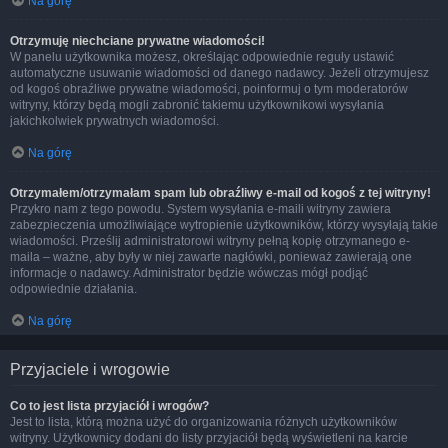
Na górę
Otrzymuję niechciane prywatne wiadomości!
W panelu użytkownika możesz, określając odpowiednie reguły ustawić
automatyczne usuwanie wiadomości od danego nadawcy. Jeżeli otrzymujesz
od kogoś obraźliwe prywatne wiadomości, poinformuj o tym moderatorów
witryny, którzy będą mogli zabronić takiemu użytkownikowi wysyłania
jakichkolwiek prywatnych wiadomości.
Na górę
Otrzymałem/otrzymałam spam lub obraźliwy e-mail od kogoś z tej witryny!
Przykro nam z tego powodu. System wysyłania e-maili witryny zawiera
zabezpieczenia umożliwiające wytropienie użytkowników, którzy wysyłają takie
wiadomości. Prześlij administratorowi witryny pełną kopię otrzymanego e-
maila – ważne, aby były w niej zawarte nagłówki, ponieważ zawierają one
informacje o nadawcy. Administrator będzie wówczas mógł podjąć
odpowiednie działania.
Na górę
Przyjaciele i wrogowie
Co to jest lista przyjaciół i wrogów?
Jest to lista, którą można użyć do organizowania różnych użytkowników
witryny. Użytkownicy dodani do listy przyjaciół będą wyświetleni na karcie