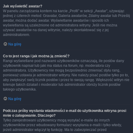
Jak wyświetlić awatar?
W panelu zarządzania kontem na karcie „Profil” w sekcji „Awatar”, używając
jednej z czterech metod: Gravatar, Galeria awatarów, Zdalny awatar lub Prześlij
awatar, można dodać awatar. Wyświetlanie awatarów i sposób ich
wyświetlania są uzależnione od administratora witryny. Jeśli nie można
używać awatarów na danej witrynie, należy skontaktować się z jej
administratorem.
Na górę
Co to jest ranga i jak można ją zmienić?
Rangi wyświetlane pod nazwami użytkowników oznaczają, ile postów dany
użytkownik napisał lub jaki ma status na forum, np. moderatora czy
administratora. Użytkownicy nie mogą bezpośrednio zmieniać stylu rang,
ponieważ ustawia je administrator witryny. Nie należy pisać postów tylko po to,
aby zwiększyć swój licznik postów i przez to swoją rangę. Większość witryn nie
toleruje takich działań i moderator lub administrator obniży licznik postów
takiego użytkownika.
Na górę
Podczas próby wysłania wiadomości e-mail do użytkownika witryna prosi
mnie o zalogowanie. Dlaczego?
Tylko zarejestrowani użytkownicy mogą wysyłać e-maile do innych
użytkowników przez wbudowany formularz wysyłania e-maili i tylko wtedy,
jeżeli administrator włączył tę funkcję. Ma to zabezpieczać przed