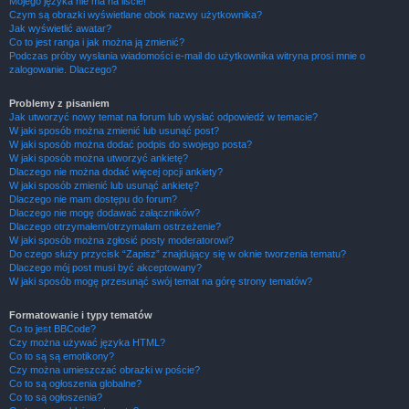
Mojego języka nie ma na liście!
Czym są obrazki wyświetlane obok nazwy użytkownika?
Jak wyświetlić awatar?
Co to jest ranga i jak można ją zmienić?
Podczas próby wysłania wiadomości e-mail do użytkownika witryna prosi mnie o
zalogowanie. Dlaczego?
Problemy z pisaniem
Jak utworzyć nowy temat na forum lub wysłać odpowiedź w temacie?
W jaki sposób można zmienić lub usunąć post?
W jaki sposób można dodać podpis do swojego posta?
W jaki sposób można utworzyć ankietę?
Dlaczego nie można dodać więcej opcji ankiety?
W jaki sposób zmienić lub usunąć ankietę?
Dlaczego nie mam dostępu do forum?
Dlaczego nie mogę dodawać załączników?
Dlaczego otrzymałem/otrzymałam ostrzeżenie?
W jaki sposób można zgłosić posty moderatorowi?
Do czego służy przycisk “Zapisz” znajdujący się w oknie tworzenia tematu?
Dlaczego mój post musi być akceptowany?
W jaki sposób mogę przesunąć swój temat na górę strony tematów?
Formatowanie i typy tematów
Co to jest BBCode?
Czy można używać języka HTML?
Co to są są emotikony?
Czy można umieszczać obrazki w poście?
Co to są ogłoszenia globalne?
Co to są ogłoszenia?