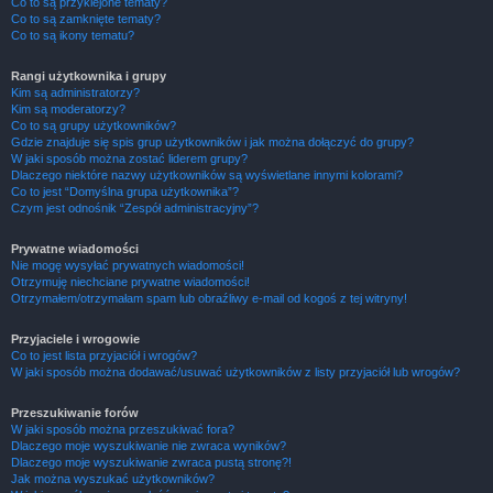
Co to są przyklejone tematy?
Co to są zamknięte tematy?
Co to są ikony tematu?
Rangi użytkownika i grupy
Kim są administratorzy?
Kim są moderatorzy?
Co to są grupy użytkowników?
Gdzie znajduje się spis grup użytkowników i jak można dołączyć do grupy?
W jaki sposób można zostać liderem grupy?
Dlaczego niektóre nazwy użytkowników są wyświetlane innymi kolorami?
Co to jest “Domyślna grupa użytkownika”?
Czym jest odnośnik “Zespół administracyjny”?
Prywatne wiadomości
Nie mogę wysyłać prywatnych wiadomości!
Otrzymuję niechciane prywatne wiadomości!
Otrzymałem/otrzymałam spam lub obraźliwy e-mail od kogoś z tej witryny!
Przyjaciele i wrogowie
Co to jest lista przyjaciół i wrogów?
W jaki sposób można dodawać/usuwać użytkowników z listy przyjaciół lub wrogów?
Przeszukiwanie forów
W jaki sposób można przeszukiwać fora?
Dlaczego moje wyszukiwanie nie zwraca wyników?
Dlaczego moje wyszukiwanie zwraca pustą stronę?!
Jak można wyszukać użytkowników?