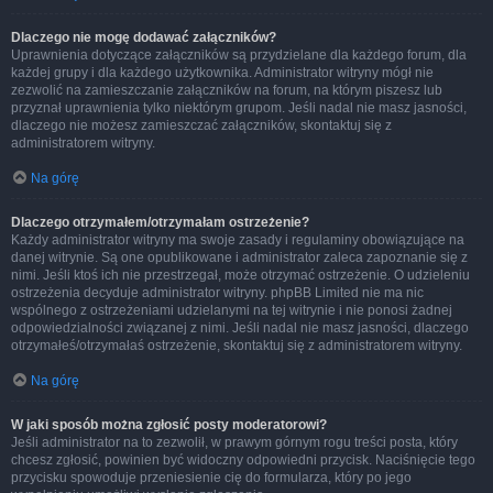
Dlaczego nie mogę dodawać załączników?
Uprawnienia dotyczące załączników są przydzielane dla każdego forum, dla
każdej grupy i dla każdego użytkownika. Administrator witryny mógł nie
zezwolić na zamieszczanie załączników na forum, na którym piszesz lub
przyznał uprawnienia tylko niektórym grupom. Jeśli nadal nie masz jasności,
dlaczego nie możesz zamieszczać załączników, skontaktuj się z
administratorem witryny.
Na górę
Dlaczego otrzymałem/otrzymałam ostrzeżenie?
Każdy administrator witryny ma swoje zasady i regulaminy obowiązujące na
danej witrynie. Są one opublikowane i administrator zaleca zapoznanie się z
nimi. Jeśli ktoś ich nie przestrzegał, może otrzymać ostrzeżenie. O udzieleniu
ostrzeżenia decyduje administrator witryny. phpBB Limited nie ma nic
wspólnego z ostrzeżeniami udzielanymi na tej witrynie i nie ponosi żadnej
odpowiedzialności związanej z nimi. Jeśli nadal nie masz jasności, dlaczego
otrzymałeś/otrzymałaś ostrzeżenie, skontaktuj się z administratorem witryny.
Na górę
W jaki sposób można zgłosić posty moderatorowi?
Jeśli administrator na to zezwolił, w prawym górnym rogu treści posta, który
chcesz zgłosić, powinien być widoczny odpowiedni przycisk. Naciśnięcie tego
przycisku spowoduje przeniesienie cię do formularza, który po jego