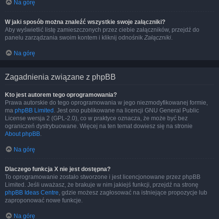
Na górę
W jaki sposób można znaleźć wszystkie swoje załączniki?
Aby wyświetlić listę zamieszczonych przez ciebie załączników, przejdź do
panelu zarządzania swoim kontem i kliknij odnośnik
Załączniki
.
Na górę
Zagadnienia związane z phpBB
Kto jest autorem tego oprogramowania?
Prawa autorskie do tego oprogramowania w jego niezmodyfikowanej formie,
ma
phpBB Limited
. Jest ono publikowane na licencji GNU General Public
License wersja 2 (GPL-2.0), co w praktyce oznacza, że może być bez
ograniczeń dystrybuowane. Więcej na ten temat dowiesz się na stronie
About phpBB
.
Na górę
Dlaczego funkcja X nie jest dostępna?
To oprogramowanie zostało stworzone i jest licencjonowane przez phpBB
Limited. Jeśli uważasz, że brakuje w nim jakiejś funkcji, przejdź na stronę
phpBB Ideas Centre
, gdzie możesz zagłosować na istniejące propozycje lub
zaproponować nowe funkcje.
Na górę