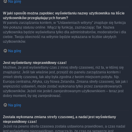
Na górę
W jaki sposób można zapobiec wyświetlaniu nazwy użytkownika na liście
użytkowników przeglądających forum?
W panelu zarządzania kontem, w “Ustawieniach witryny” znajduje się funkcja
Nie pokazuj statusu online
. Włącz tę funkcję, zaznaczając
Tak
. Nazwa
użytkownika będzie wyświetlana tylko dla administratorów, moderatorów i dla
ciebie. Twoja obecność na witrynie będzie wykazana w liczbie ukrytych
użytkowników.
Na górę
Jest wyświetlany nieprawidłowy czas!
Możliwe, że jest wyświetlany czas z innej strefy czasowej, niż ta, w której się
znajdujesz. Jeśli tak właśnie jest, przejdź do panelu zarządzania kontem i
zmień strefę czasową, tak aby była zgodna z twoim miejscem pobytu. Np.
Europa centralna, Afryka, czy Nowa Zelandia. Zmiana strefy czasowej, tak jak i
większości ustawień, może zostać wykonana tylko przez zarejestrowanych
użytkowników. Jeżeli nie jesteś zarejestrowanym użytkownikiem – teraz jest
dobry moment, by się zarejestrować.
Na górę
Została wykonana zmiana strefy czasowej, a nadal jest wyświetlany
nieprawidłowy czas!
Jeżeli na pewno strefa czasowa została ustawiona prawidłowo, a czas nadal
jest wyświetlany nieprawidłowo, oznacza to, że czas na serwerze jest