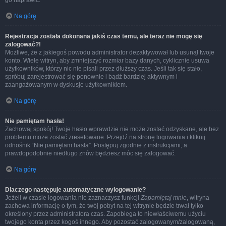
go naprawić.
Na górę
Rejestracja została dokonana jakiś czas temu, ale teraz nie mogę się
zalogować?!
Możliwe, że z jakiegoś powodu administrator dezaktywował lub usunął twoje
konto. Wiele witryn, aby zmniejszyć rozmiar bazy danych, cyklicznie usuwa
użytkowników, którzy nic nie pisali przez dłuższy czas. Jeśli tak się stało,
spróbuj zarejestrować się ponownie i bądź bardziej aktywnym i
zaangażowanym w dyskusje użytkownikiem.
Na górę
Nie pamiętam hasła!
Zachowaj spokój! Twoje hasło wprawdzie nie może zostać odzyskane, ale bez
problemu może zostać zresetowane. Przejdź na stronę logowania i kliknij
odnośnik “Nie pamiętam hasła”. Postępuj zgodnie z instrukcjami, a
prawdopodobnie niedługo znów będziesz móc się zalogować.
Na górę
Dlaczego następuje automatyczne wylogowanie?
Jeżeli w czasie logowania nie zaznaczysz funkcji
Zapamiętaj mnie
, witryna
zachowa informację o tym, że twój pobyt na tej witrynie będzie trwał tylko
określony przez administratora czas. Zapobiega to niewłaściwemu użyciu
twojego konta przez kogoś innego. Aby pozostać zalogowanym/zalogowaną,