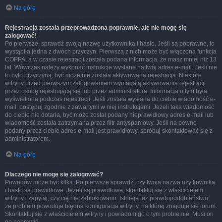
Na górę
Rejestracja została przeprowadzona poprawnie, ale nie mogę się
zalogować!
Po pierwsze, sprawdź swoją nazwę użytkownika i hasło. Jeśli są poprawne, to
wystąpiła jedna z dwóch przyczyn. Pierwszą z nich może być włączona funkcja
COPPA, a w czasie rejestracji została podana informacja, że masz mniej niż 13
lat. Wówczas należy wykonać instrukcje wysłane na twój adres e-mail. Jeśli nie
to było przyczyną, być może nie została aktywowana rejestracja. Niektóre
witryny przed pierwszym zalogowaniem wymagają aktywowania rejestracji
przez osobę rejestrującą się lub przez administratora. Informacja o tym była
wyświetlona podczas rejestracji. Jeśli została wysłana do ciebie wiadomość e-
mail, postępuj zgodnie z zawartymi w niej instrukcjami. Jeżeli taka wiadomość
do ciebie nie dotarła, być może został podany nieprawidłowy adres e-mail lub
wiadomość została zatrzymana przez filtr antyspamowy. Jeśli na pewno
podany przez ciebie adres e-mail jest prawidłowy, spróbuj skontaktować się z
administratorem.
Na górę
Dlaczego nie mogę się zalogować?
Powodów może być kilka. Po pierwsze sprawdź, czy twoja nazwa użytkownika
i hasło są prawidłowe. Jeżeli są prawidłowe, skontaktuj się z właścicielem
witryny i zapytaj, czy cię nie zablokowano. Istnieje też prawdopodobieństwo,
że problem powoduje błędna konfiguracja witryny, na której znajduje się forum.
Skontaktuj się z właścicielem witryny i powiadom go o tym problemie. Musi on