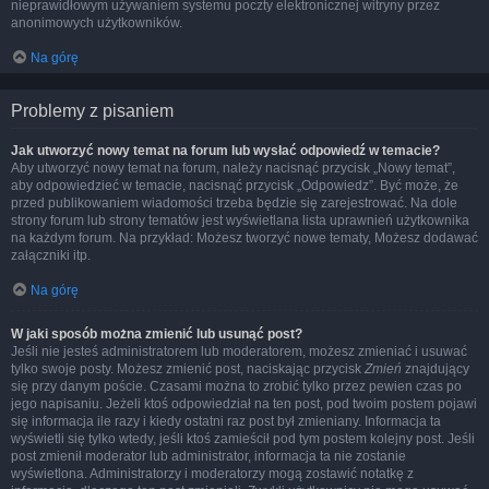
nieprawidłowym używaniem systemu poczty elektronicznej witryny przez
anonimowych użytkowników.
Na górę
Problemy z pisaniem
Jak utworzyć nowy temat na forum lub wysłać odpowiedź w temacie?
Aby utworzyć nowy temat na forum, należy nacisnąć przycisk „Nowy temat”,
aby odpowiedzieć w temacie, nacisnąć przycisk „Odpowiedz”. Być może, że
przed publikowaniem wiadomości trzeba będzie się zarejestrować. Na dole
strony forum lub strony tematów jest wyświetlana lista uprawnień użytkownika
na każdym forum. Na przykład: Możesz tworzyć nowe tematy, Możesz dodawać
załączniki itp.
Na górę
W jaki sposób można zmienić lub usunąć post?
Jeśli nie jesteś administratorem lub moderatorem, możesz zmieniać i usuwać
tylko swoje posty. Możesz zmienić post, naciskając przycisk
Zmień
znajdujący
się przy danym poście. Czasami można to zrobić tylko przez pewien czas po
jego napisaniu. Jeżeli ktoś odpowiedział na ten post, pod twoim postem pojawi
się informacja ile razy i kiedy ostatni raz post był zmieniany. Informacja ta
wyświetli się tylko wtedy, jeśli ktoś zamieścił pod tym postem kolejny post. Jeśli
post zmienił moderator lub administrator, informacja ta nie zostanie
wyświetlona. Administratorzy i moderatorzy mogą zostawić notatkę z