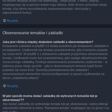
na stronie swojego profilu lub wybierając „Twoje posty” z menu „Więcej…”
znajdującego się w górnym lewym rogu witryny. Jeśli chcesz wyszukać swoje
tematy, użyj strony wyszukiwania zaawansowanego i skorzystaj z
odpowiednich funkcji.
Na górę
Obserwowanie tematów i zakładki
Jaka jest różnica między dodaniem zakładki a obserwowaniem?
Dodawanie zakładek w phpBB 3.0 działa podobnie jak dodawanie zakładek w
przeglądarce. Użytkownik nie dostaje powiadomienia, gdy w temacie pojawia
się nowa treść. W phpBB 3.1 dodawanie zakładek przypomina obserwowanie
tematu. Użytkownik może być powiadamiany, gdy nastąpi aktualizacja tematu
oznaczonego zakładką. Funkcja obserwowania powiadamia użytkownika – w
wybrany przez niego sposób – gdy w obserwowanym temacie bądź forum
pojawiła się nowa treść. Sposoby powiadamiania dla zakładek i
obserwowanych elementów można konfigurować w panelu użytkownika na
karcie „Ustawienia witryny”.
Na górę
W jaki sposób można dodać zakładkę do wybranych tematów lub je
obserwować??
Aby dodać zakładkę do wybranego tematu lub go obserwować, należy kliknąć
odpowiedni odnośnik w menu “Narzędzia tematu” znajdujące się na górze i na