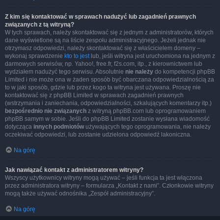
Z kim się kontaktować w sprawach nadużyć lub zagadnień prawnych
związanych z tą witryną?
W tych sprawach, należy skontaktować się z jednym z administratorów, których
dane wyświetlone są na liście zespołu administracyjnego. Jeżeli jednak nie
otrzymasz odpowiedzi, należy skontaktować się z właścicielem domeny –
wykonaj sprawdzenie
kto to jest
lub, jeśli witryna jest uruchomiona na jednym z
darmowych serwisów, np. Yahoo!, free.fr, f2s.com, itp., z kierownictwem lub
wydziałem nadużyć tego serwisu. Absolutnie
nie należy
do kompetencji phpBB
Limited i nie może ona w żaden sposób być obarczana odpowiedzialnością za
to w jaki sposób, gdzie lub przez kogo ta witryna jest używana. Proszę nie
kontaktować się z phpBB Limited w sprawach zagadnień prawnych
(wstrzymania i zaniechania, odpowiedzialności, szkalujących komentarzy itp.)
bezpośrednio nie związanych
z witryną phpBB.com lub oprogramowaniem
phpBB samym w sobie. Jeśli do phpBB Limited zostanie wysłana wiadomość
dotycząca
innych podmiotów
używających tego oprogramowania, nie należy
oczekiwać odpowiedzi, lub zostanie udzielona odpowiedź lakoniczna.
Na górę
Jak nawiązać kontakt z administratorem witryny?
Wszyscy użytkownicy witryny mogą używać – jeśli funkcja ta jest włączona
przez administratora witryny – formularza „Kontakt z nami”. Członkowie witryny
mogą także używać odnośnika „Zespół administracyjny”.
Na górę