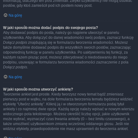
informacją, dlaczego ten post zmieniali. Zwykli użytkownicy nie mogą usuwać
postów, gdy ktoś zamieścił pod ich postem nowy post.
Na górę
W jaki sposób można dodać podpis do swojego posta?
Aby dodawać podpis do posta, należy go najpierw utworzyć w panelu
użytkownika. Aby dołączyć do danej wiadomości swój podpis, zaznacz funkcję
Dołącz podpis
znajdującą się w formularzu tworzenia wiadomości. Możesz
także domyślnie dodawać podpis do wszystkich swoich postów, zaznaczając
odpowiednią funkcję w panelu użytkownika. Po uaktywnieniu tej funkcji, za
każdym razem pisząc post, możesz zdecydować o niedodawaniu do niego
podpisu, usuwając w formularzu tworzenia wiadomości zaznaczenie z pola
Dołącz podpis
.
Na górę
W jaki sposób można utworzyć ankietę?
Tworzenie ankiet jest proste. Kiedy tworzysz nowy temat bądź zmieniasz
pierwszy post w wątku, na dole formularza tworzenia tematu będziesz widzieć
etykietę “Utwórz ankietę”. Kliknij ją i w otworzonym formularzu podaj tytuł
ankiety i co najmniej dwie opcje. Każdą opcję należy wpisać w nowym wierszu
widocznego pola tekstowego. Możesz określić liczbę opcji, jakie użytkownik
może wybrać, wyznaczyć czas trwania ankiety (0 – bez limitu czasowego), a
także umożliwić użytkownikom zmianę wcześniej oddanego głosu. Jeśli nie
widzisz etykiety, prawdopodobnie nie masz uprawnień do tworzenia ankiet.