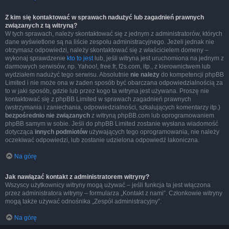
Z kim się kontaktować w sprawach nadużyć lub zagadnień prawnych
związanych z tą witryną?
W tych sprawach, należy skontaktować się z jednym z administratorów, których
dane wyświetlone są na liście zespołu administracyjnego. Jeżeli jednak nie
otrzymasz odpowiedzi, należy skontaktować się z właścicielem domeny –
wykonaj sprawdzenie
kto to jest
lub, jeśli witryna jest uruchomiona na jednym z
darmowych serwisów, np. Yahoo!, free.fr, f2s.com, itp., z kierownictwem lub
wydziałem nadużyć tego serwisu. Absolutnie
nie należy
do kompetencji phpBB
Limited i nie może ona w żaden sposób być obarczana odpowiedzialnością za
to w jaki sposób, gdzie lub przez kogo ta witryna jest używana. Proszę nie
kontaktować się z phpBB Limited w sprawach zagadnień prawnych
(wstrzymania i zaniechania, odpowiedzialności, szkalujących komentarzy itp.)
bezpośrednio nie związanych
z witryną phpBB.com lub oprogramowaniem
phpBB samym w sobie. Jeśli do phpBB Limited zostanie wysłana wiadomość
dotycząca
innych podmiotów
używających tego oprogramowania, nie należy
oczekiwać odpowiedzi, lub zostanie udzielona odpowiedź lakoniczna.
Na górę
Jak nawiązać kontakt z administratorem witryny?
Wszyscy użytkownicy witryny mogą używać – jeśli funkcja ta jest włączona
przez administratora witryny – formularza „Kontakt z nami”. Członkowie witryny
mogą także używać odnośnika „Zespół administracyjny”.
Na górę