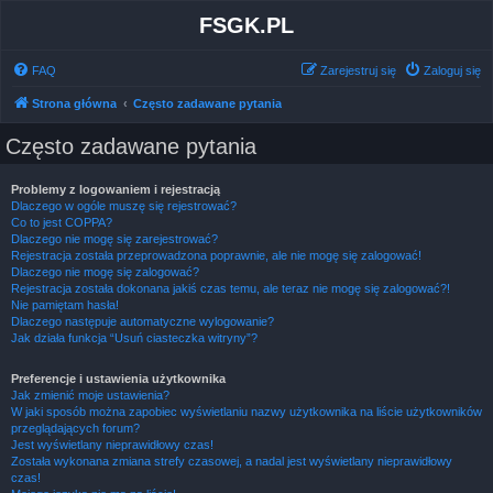
FSGK.PL
FAQ
Zarejestruj się
Zaloguj się
Strona główna
Często zadawane pytania
Często zadawane pytania
Problemy z logowaniem i rejestracją
Dlaczego w ogóle muszę się rejestrować?
Co to jest COPPA?
Dlaczego nie mogę się zarejestrować?
Rejestracja została przeprowadzona poprawnie, ale nie mogę się zalogować!
Dlaczego nie mogę się zalogować?
Rejestracja została dokonana jakiś czas temu, ale teraz nie mogę się zalogować?!
Nie pamiętam hasła!
Dlaczego następuje automatyczne wylogowanie?
Jak działa funkcja “Usuń ciasteczka witryny”?
Preferencje i ustawienia użytkownika
Jak zmienić moje ustawienia?
W jaki sposób można zapobiec wyświetlaniu nazwy użytkownika na liście użytkowników
przeglądających forum?
Jest wyświetlany nieprawidłowy czas!
Została wykonana zmiana strefy czasowej, a nadal jest wyświetlany nieprawidłowy
czas!