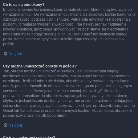
Co to są są emotikony?
Emotikony, zwane też uśmieszkami, to małe obrazki, które mogą być użyte do
wyrażania emocji. Do wyrażania emocji można też stosować krótkie kody, np. :)
oznacza radość, podczas gdy :( smutek. Pełna lista emotikon jest dostępna z
poziomu formularza tworzenia wiadomości. Nie należy jednak nadmiernie
używać emotikon, gdyż mogą spowodować, że post stanie się nieczytelny i
moderator może podjąć decyzję o ich usunięciu bądź też usunięciu całego
posta. Administrator witryny może określić dopuszczalny limit emotikon w
poście.
Na górę
Czy można umieszczać obrazki w poście?
Tak, obrazki można umieszczać w postach. Jeśli administrator włączył
możliwość zamieszczania załączników, można wgrać obrazek bezpośrednio
na witrynę. Jeśli ta funkcja nie działa, aby obrazek był wyświetlany na forum,
należy podać odnośnik do obrazka umieszczonego na publicznie dostępnym
serwerze, np. http://www.jakas_strona.com/moj_obrazek.gif. Nie można
podawać odnośników do obrazków zapisanych na prywatnym komputerze,
chyba że jest publicznie dostępnym serwerem ani do obrazków znajdujących
się na stronach wymagających autoryzacji, takich jak, np. skrzynki pocztowe na
Gmail lub Yahoo! oraz stronach chronionych hasłem. Aby umieścić obrazek w
poście, użyj znacznika BBCode
[img]
.
Na górę
Co to są ogłoszenia globalne?