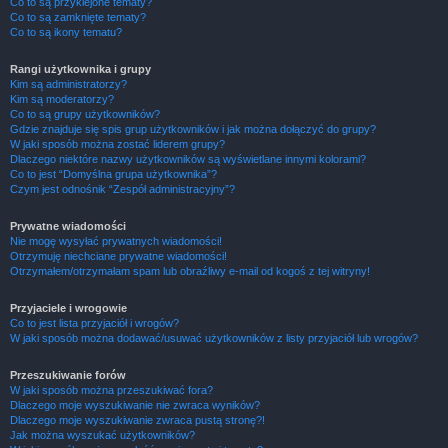
Co to są przyklejone tematy?
Co to są zamknięte tematy?
Co to są ikony tematu?
Rangi użytkownika i grupy
Kim są administratorzy?
Kim są moderatorzy?
Co to są grupy użytkowników?
Gdzie znajduje się spis grup użytkowników i jak można dołączyć do grupy?
W jaki sposób można zostać liderem grupy?
Dlaczego niektóre nazwy użytkowników są wyświetlane innymi kolorami?
Co to jest “Domyślna grupa użytkownika”?
Czym jest odnośnik “Zespół administracyjny”?
Prywatne wiadomości
Nie mogę wysyłać prywatnych wiadomości!
Otrzymuję niechciane prywatne wiadomości!
Otrzymałem/otrzymałam spam lub obraźliwy e-mail od kogoś z tej witryny!
Przyjaciele i wrogowie
Co to jest lista przyjaciół i wrogów?
W jaki sposób można dodawać/usuwać użytkowników z listy przyjaciół lub wrogów?
Przeszukiwanie forów
W jaki sposób można przeszukiwać fora?
Dlaczego moje wyszukiwanie nie zwraca wyników?
Dlaczego moje wyszukiwanie zwraca pustą stronę?!
Jak można wyszukać użytkowników?