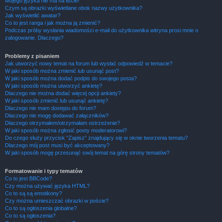
Mojego języka nie ma na liście!
Czym są obrazki wyświetlane obok nazwy użytkownika?
Jak wyświetlić awatar?
Co to jest ranga i jak można ją zmienić?
Podczas próby wysłania wiadomości e-mail do użytkownika witryna prosi mnie o
zalogowanie. Dlaczego?
Problemy z pisaniem
Jak utworzyć nowy temat na forum lub wysłać odpowiedź w temacie?
W jaki sposób można zmienić lub usunąć post?
W jaki sposób można dodać podpis do swojego posta?
W jaki sposób można utworzyć ankietę?
Dlaczego nie można dodać więcej opcji ankiety?
W jaki sposób zmienić lub usunąć ankietę?
Dlaczego nie mam dostępu do forum?
Dlaczego nie mogę dodawać załączników?
Dlaczego otrzymałem/otrzymałam ostrzeżenie?
W jaki sposób można zgłosić posty moderatorowi?
Do czego służy przycisk “Zapisz” znajdujący się w oknie tworzenia tematu?
Dlaczego mój post musi być akceptowany?
W jaki sposób mogę przesunąć swój temat na górę strony tematów?
Formatowanie i typy tematów
Co to jest BBCode?
Czy można używać języka HTML?
Co to są są emotikony?
Czy można umieszczać obrazki w poście?
Co to są ogłoszenia globalne?
Co to są ogłoszenia?