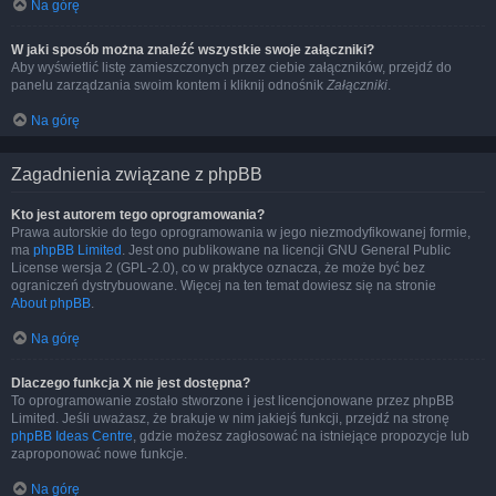
Na górę
W jaki sposób można znaleźć wszystkie swoje załączniki?
Aby wyświetlić listę zamieszczonych przez ciebie załączników, przejdź do
panelu zarządzania swoim kontem i kliknij odnośnik
Załączniki
.
Na górę
Zagadnienia związane z phpBB
Kto jest autorem tego oprogramowania?
Prawa autorskie do tego oprogramowania w jego niezmodyfikowanej formie,
ma
phpBB Limited
. Jest ono publikowane na licencji GNU General Public
License wersja 2 (GPL-2.0), co w praktyce oznacza, że może być bez
ograniczeń dystrybuowane. Więcej na ten temat dowiesz się na stronie
About phpBB
.
Na górę
Dlaczego funkcja X nie jest dostępna?
To oprogramowanie zostało stworzone i jest licencjonowane przez phpBB
Limited. Jeśli uważasz, że brakuje w nim jakiejś funkcji, przejdź na stronę
phpBB Ideas Centre
, gdzie możesz zagłosować na istniejące propozycje lub
zaproponować nowe funkcje.
Na górę