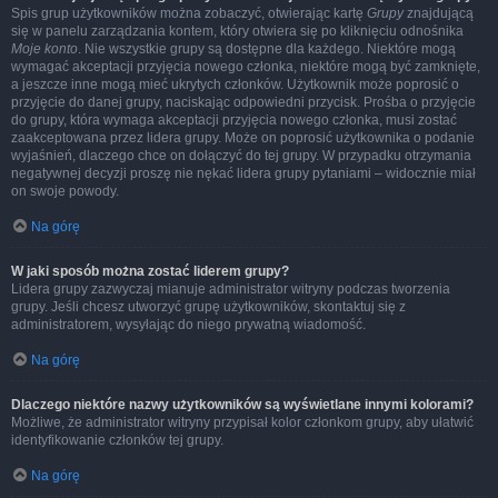
Spis grup użytkowników można zobaczyć, otwierając kartę
Grupy
znajdującą
się w panelu zarządzania kontem, który otwiera się po kliknięciu odnośnika
Moje konto
. Nie wszystkie grupy są dostępne dla każdego. Niektóre mogą
wymagać akceptacji przyjęcia nowego członka, niektóre mogą być zamknięte,
a jeszcze inne mogą mieć ukrytych członków. Użytkownik może poprosić o
przyjęcie do danej grupy, naciskając odpowiedni przycisk. Prośba o przyjęcie
do grupy, która wymaga akceptacji przyjęcia nowego członka, musi zostać
zaakceptowana przez lidera grupy. Może on poprosić użytkownika o podanie
wyjaśnień, dlaczego chce on dołączyć do tej grupy. W przypadku otrzymania
negatywnej decyzji proszę nie nękać lidera grupy pytaniami – widocznie miał
on swoje powody.
Na górę
W jaki sposób można zostać liderem grupy?
Lidera grupy zazwyczaj mianuje administrator witryny podczas tworzenia
grupy. Jeśli chcesz utworzyć grupę użytkowników, skontaktuj się z
administratorem, wysyłając do niego prywatną wiadomość.
Na górę
Dlaczego niektóre nazwy użytkowników są wyświetlane innymi kolorami?
Możliwe, że administrator witryny przypisał kolor członkom grupy, aby ułatwić
identyfikowanie członków tej grupy.
Na górę