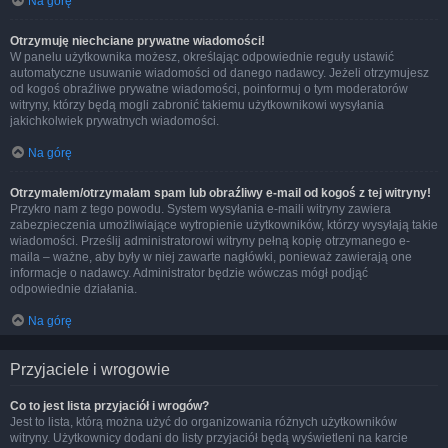
Na górę
Otrzymuję niechciane prywatne wiadomości!
W panelu użytkownika możesz, określając odpowiednie reguły ustawić
automatyczne usuwanie wiadomości od danego nadawcy. Jeżeli otrzymujesz
od kogoś obraźliwe prywatne wiadomości, poinformuj o tym moderatorów
witryny, którzy będą mogli zabronić takiemu użytkownikowi wysyłania
jakichkolwiek prywatnych wiadomości.
Na górę
Otrzymałem/otrzymałam spam lub obraźliwy e-mail od kogoś z tej witryny!
Przykro nam z tego powodu. System wysyłania e-maili witryny zawiera
zabezpieczenia umożliwiające wytropienie użytkowników, którzy wysyłają takie
wiadomości. Prześlij administratorowi witryny pełną kopię otrzymanego e-
maila – ważne, aby były w niej zawarte nagłówki, ponieważ zawierają one
informacje o nadawcy. Administrator będzie wówczas mógł podjąć
odpowiednie działania.
Na górę
Przyjaciele i wrogowie
Co to jest lista przyjaciół i wrogów?
Jest to lista, którą można użyć do organizowania różnych użytkowników
witryny. Użytkownicy dodani do listy przyjaciół będą wyświetleni na karcie