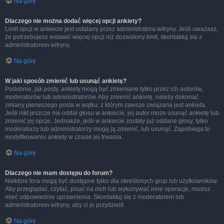
Na górę
Dlaczego nie można dodać więcej opcji ankiety?
Limit opcji w ankiecie jest ustalany przez administratora witryny. Jeśli uważasz,
że potrzebujesz wstawić więcej opcji niż dozwolony limit, skontaktuj się z
administratorem witryny.
Na górę
W jaki sposób zmienić lub usunąć ankietę?
Podobnie, jak posty, ankiety mogą być zmieniane tylko przez ich autorów,
moderatorów lub administratorów. Aby zmienić ankietę, należy dokonać
zmiany pierwszego posta w wątku, z którym zawsze związana jest ankieta.
Jeśli nikt jeszcze nie oddał głosu w ankiecie, jej autor może usunąć ankietę lub
zmienić jej opcje. Jednakże, jeśli w ankiecie zostały już oddane głosy, tylko
moderatorzy lub administratorzy mogą ją zmienić, lub usunąć. Zapobiega to
modyfikowaniu ankiety w czasie jej trwania.
Na górę
Dlaczego nie mam dostępu do forum?
Niektóre fora mogą być dostępne tylko dla określonych grup lub użytkowników.
Aby przeglądać, czytać, pisać na nich lub wykonywać inne operacje, musisz
mieć odpowiednie uprawnienia. Skontaktuj się z moderatorem lub
administratorem witryny, aby ci je przydzielił.
Na górę