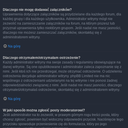
Dlaczego nie mogę dodawać załączników?
Uprawnienia dotyczące załączników są przydzielane dla każdego forum, dla
każdej grupy i dla każdego użytkownika. Administrator witryny mógł nie
zezwolić na zamieszczanie załączników na forum, na którym piszesz lub
przyznał uprawnienia tylko niektórym grupom. Jeśli nadal nie masz jasności,
dlaczego nie możesz zamieszczać załączników, skontaktuj się z
administratorem witryny.
Na górę
Dlaczego otrzymałem/otrzymałam ostrzeżenie?
Każdy administrator witryny ma swoje zasady i regulaminy obowiązujące na
danej witrynie. Są one opublikowane i administrator zaleca zapoznanie się z
nimi. Jeśli ktoś ich nie przestrzegał, może otrzymać ostrzeżenie. O udzieleniu
ostrzeżenia decyduje administrator witryny. phpBB Limited nie ma nic
wspólnego z ostrzeżeniami udzielanymi na tej witrynie i nie ponosi żadnej
odpowiedzialności związanej z nimi. Jeśli nadal nie masz jasności, dlaczego
otrzymałeś/otrzymałaś ostrzeżenie, skontaktuj się z administratorem witryny.
Na górę
W jaki sposób można zgłosić posty moderatorowi?
Jeśli administrator na to zezwolił, w prawym górnym rogu treści posta, który
chcesz zgłosić, powinien być widoczny odpowiedni przycisk. Naciśnięcie tego
przycisku spowoduje przeniesienie cię do formularza, który po jego