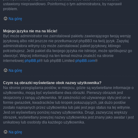
ustawiony nieprawidłowo. Poinformuj o tym administratora, by naprawił
problem.
Na górę
Mojego języka nie ma na liście!
Być może administrator nie zainstalował pakietu zawierającego twoją wersję
językową albo nikt jeszcze nie przetłumaczył phpBB3 na twój język. Zapytaj
administratora witryny czy może zainstalować pakiet językowy, którego
potrzebujesz. Jeśli pakiet dla twojego języka nie istnieje, może spróbujesz go
utworzyć. Więcej informacji na ten temat można znaleźć na stronie
internetowej
phpBB.pl
® lub phpBB Limited
phpBB.com
®
Na górę
Czym są obrazki wyświetlane obok nazwy użytkownika?
Na stronie przeglądania postów, w miejscu, gdzie są wyświetlane informacje o
użytkowniku, mogą być wyświetlane dwa obrazki. Pierwszy obrazek jest
skojarzony z rangą użytkownika. W zależności od używanego stylu jest on w
formie gwiazdek, kwadracików lub kropek pokazujących, jak dużo postów
zostało napisanych przez użytkownika lub jaki jest jego status na tej witrynie.
Jest on wyświetlany poniżej nazwy użytkownika. Drugi, zazwyczaj większy
obrazek, wyświetlany powyżej nazwy użytkownika jest znany jako awatar i jest
unikatowy lub osobisty dla każdego użytkownika.
Na górę