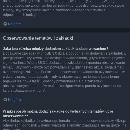
na stronie swojego profilu lub wybierając „Twoje posty” z menu „Więcej…”
znajdującego się w górnym lewym rogu witryny. Jeśli chcesz wyszukać swoje
tematy, użyj strony wyszukiwania zaawansowanego i skorzystaj z
odpowiednich funkcji.
Na górę
Obserwowanie tematów i zakładki
Jaka jest różnica między dodaniem zakładki a obserwowaniem?
Dodawanie zakładek w phpBB 3.0 działa podobnie jak dodawanie zakładek w
przeglądarce. Użytkownik nie dostaje powiadomienia, gdy w temacie pojawia
się nowa treść. W phpBB 3.1 dodawanie zakładek przypomina obserwowanie
tematu. Użytkownik może być powiadamiany, gdy nastąpi aktualizacja tematu
oznaczonego zakładką. Funkcja obserwowania powiadamia użytkownika – w
wybrany przez niego sposób – gdy w obserwowanym temacie bądź forum
pojawiła się nowa treść. Sposoby powiadamiania dla zakładek i
obserwowanych elementów można konfigurować w panelu użytkownika na
karcie „Ustawienia witryny”.
Na górę
W jaki sposób można dodać zakładkę do wybranych tematów lub je
obserwować??
Aby dodać zakładkę do wybranego tematu lub go obserwować, należy kliknąć
odpowiedni odnośnik w menu “Narzędzia tematu” znajdujące się na górze i na