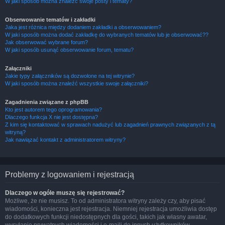
W jaki sposób można znaleźć swoje posty i tematy?
Obserwowanie tematów i zakładki
Jaka jest różnica między dodaniem zakładki a obserwowaniem?
W jaki sposób można dodać zakładkę do wybranych tematów lub je obserwować??
Jak obserwować wybrane forum?
W jaki sposób usunąć obserwowanie forum, tematu?
Załączniki
Jakie typy załączników są dozwolone na tej witrynie?
W jaki sposób można znaleźć wszystkie swoje załączniki?
Zagadnienia związane z phpBB
Kto jest autorem tego oprogramowania?
Dlaczego funkcja X nie jest dostępna?
Z kim się kontaktować w sprawach nadużyć lub zagadnień prawnych związanych z tą
witryną?
Jak nawiązać kontakt z administratorem witryny?
Problemy z logowaniem i rejestracją
Dlaczego w ogóle muszę się rejestrować?
Możliwe, że nie musisz. To od administratora witryny zależy czy, aby pisać
wiadomości, konieczna jest rejestracja. Niemniej rejestracja umożliwia dostęp
do dodatkowych funkcji niedostępnych dla gości, takich jak własny awatar,