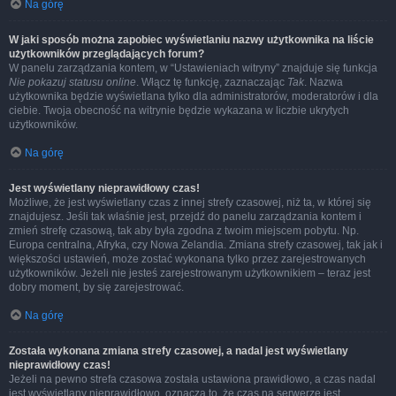
Na górę
W jaki sposób można zapobiec wyświetlaniu nazwy użytkownika na liście
użytkowników przeglądających forum?
W panelu zarządzania kontem, w “Ustawieniach witryny” znajduje się funkcja
Nie pokazuj statusu online
. Włącz tę funkcję, zaznaczając
Tak
. Nazwa
użytkownika będzie wyświetlana tylko dla administratorów, moderatorów i dla
ciebie. Twoja obecność na witrynie będzie wykazana w liczbie ukrytych
użytkowników.
Na górę
Jest wyświetlany nieprawidłowy czas!
Możliwe, że jest wyświetlany czas z innej strefy czasowej, niż ta, w której się
znajdujesz. Jeśli tak właśnie jest, przejdź do panelu zarządzania kontem i
zmień strefę czasową, tak aby była zgodna z twoim miejscem pobytu. Np.
Europa centralna, Afryka, czy Nowa Zelandia. Zmiana strefy czasowej, tak jak i
większości ustawień, może zostać wykonana tylko przez zarejestrowanych
użytkowników. Jeżeli nie jesteś zarejestrowanym użytkownikiem – teraz jest
dobry moment, by się zarejestrować.
Na górę
Została wykonana zmiana strefy czasowej, a nadal jest wyświetlany
nieprawidłowy czas!
Jeżeli na pewno strefa czasowa została ustawiona prawidłowo, a czas nadal
jest wyświetlany nieprawidłowo, oznacza to, że czas na serwerze jest