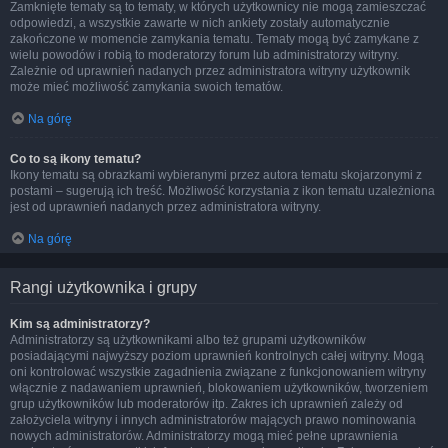
Zamknięte tematy są to tematy, w których użytkownicy nie mogą zamieszczać
odpowiedzi, a wszystkie zawarte w nich ankiety zostały automatycznie
zakończone w momencie zamykania tematu. Tematy mogą być zamykane z
wielu powodów i robią to moderatorzy forum lub administratorzy witryny.
Zależnie od uprawnień nadanych przez administratora witryny użytkownik
może mieć możliwość zamykania swoich tematów.
Na górę
Co to są ikony tematu?
Ikony tematu są obrazkami wybieranymi przez autora tematu skojarzonymi z
postami – sugerują ich treść. Możliwość korzystania z ikon tematu uzależniona
jest od uprawnień nadanych przez administratora witryny.
Na górę
Rangi użytkownika i grupy
Kim są administratorzy?
Administratorzy są użytkownikami albo też grupami użytkowników
posiadającymi najwyższy poziom uprawnień kontrolnych całej witryny. Mogą
oni kontrolować wszystkie zagadnienia związane z funkcjonowaniem witryny
włącznie z nadawaniem uprawnień, blokowaniem użytkowników, tworzeniem
grup użytkowników lub moderatorów itp. Zakres ich uprawnień zależy od
założyciela witryny i innych administratorów mających prawo nominowania
nowych administratorów. Administratorzy mogą mieć pełne uprawnienia