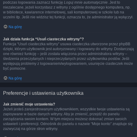
podczas logowania zaznacz funkcję
Loguj mnie automatycznie
. Jest to
niezalecane, jeżeli korzystasz z witryny z ogólnie dostępnego komputera, np.
w bibliotece, kawiarence internetowej, sali komputerowej w szkole lub na
uczelni itp. Jeśli nie widzisz tej funkcji, oznacza to, że administrator ją wyłączył.
Na górę
Jak działa funkcja “Usuń ciasteczka witryny”?
Funkcja “Usuń ciasteczka witryny” usuwa ciasteczka utworzone przez phpBB
dzięki, którym użytkownik jest autoryzowany i logowany do witryny. Dostarczają
one również funkcję – jeśli została włączona przez administratora witryny –
śledzenia przeczytanych i nieprzeczytanych przez użytkownika postów. Jeśli
występują problemy z logowaniem/wylogowaniem, usunięcie ciasteczek może
być pomocne.
Na górę
Preferencje i ustawienia użytkownika
Jak zmienić moje ustawienia?
Jeżeli jesteś zarejestrowanym użytkownikiem, wszystkie twoje ustawienia są
zapisywane w bazie danych witryny. Aby je zmienić, przejdź do panelu
zarządzania swoim kontem. W tym miejscu możesz dokonać zmian swoich
ustawień i preferencji. Odnośnik do panelu o nazwie “Moje konto” znajduje się
zazwyczaj na górze stron witryny.