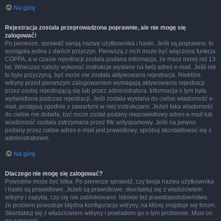
Na górę
Rejestracja została przeprowadzona poprawnie, ale nie mogę się
zalogować!
Po pierwsze, sprawdź swoją nazwę użytkownika i hasło. Jeśli są poprawne, to
wystąpiła jedna z dwóch przyczyn. Pierwszą z nich może być włączona funkcja
COPPA, a w czasie rejestracji została podana informacja, że masz mniej niż 13
lat. Wówczas należy wykonać instrukcje wysłane na twój adres e-mail. Jeśli nie
to było przyczyną, być może nie została aktywowana rejestracja. Niektóre
witryny przed pierwszym zalogowaniem wymagają aktywowania rejestracji
przez osobę rejestrującą się lub przez administratora. Informacja o tym była
wyświetlona podczas rejestracji. Jeśli została wysłana do ciebie wiadomość e-
mail, postępuj zgodnie z zawartymi w niej instrukcjami. Jeżeli taka wiadomość
do ciebie nie dotarła, być może został podany nieprawidłowy adres e-mail lub
wiadomość została zatrzymana przez filtr antyspamowy. Jeśli na pewno
podany przez ciebie adres e-mail jest prawidłowy, spróbuj skontaktować się z
administratorem.
Na górę
Dlaczego nie mogę się zalogować?
Powodów może być kilka. Po pierwsze sprawdź, czy twoja nazwa użytkownika
i hasło są prawidłowe. Jeżeli są prawidłowe, skontaktuj się z właścicielem
witryny i zapytaj, czy cię nie zablokowano. Istnieje też prawdopodobieństwo,
że problem powoduje błędna konfiguracja witryny, na której znajduje się forum.
Skontaktuj się z właścicielem witryny i powiadom go o tym problemie. Musi on