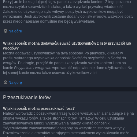
Przyjaciele
znajdującej się w panelu zarządzania kontem. Z tego poziomu
można szybko sprawdzić ich status, a także wysłać prywatną wiadomość.
Zależnie od używanego stylu witryny, posty tych użytkowników mogą być
wyróżniane. Jeśli użytkownik zostanie dodany do listy wrogów, wszystkie posty
przez niego napisane domyślnie nie będą wyświetlane.
Na górę
W jaki sposób można dodawać/usuwać użytkowników z listy przyjaciół lub
wrogów?
Można dodawać użytkowników na dwa sposoby. Po pierwsze, klikając w
profilu wybranego użytkownika odnośnik
Dodaj do przyjaciół
lub
Dodaj do
wrogów
. Po drugie, przejść do panelu zarządzania swoim kontem i tam na
karcie
Przyjaciele i wrogowie
wprowadzić odpowiednie dane użytkownika. Na
tej samej karcie można także usuwać użytkowników z list.
Na górę
Przeszukiwanie forów
W jaki sposób można przeszukiwać fora?
Należy wprowadzić poszukiwaną frazę w pole wyszukiwania znajdujące się na
stronie wykazu forów, a także stronach forów i tematów. W celu uzyskania
zaawansowanych funkcji wyszukiwania należy kliknąć odnośnik
“Wyszukiwanie zaawansowane” dostępny na wszystkich stronach witryny.
Rozmieszczenie elementów sterujących mechanizmem wyszukiwania może