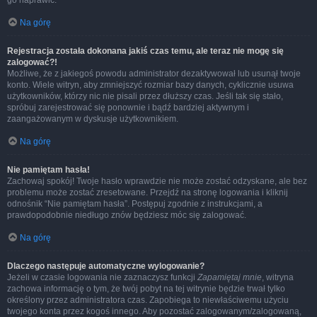
go naprawić.
Na górę
Rejestracja została dokonana jakiś czas temu, ale teraz nie mogę się
zalogować?!
Możliwe, że z jakiegoś powodu administrator dezaktywował lub usunął twoje
konto. Wiele witryn, aby zmniejszyć rozmiar bazy danych, cyklicznie usuwa
użytkowników, którzy nic nie pisali przez dłuższy czas. Jeśli tak się stało,
spróbuj zarejestrować się ponownie i bądź bardziej aktywnym i
zaangażowanym w dyskusje użytkownikiem.
Na górę
Nie pamiętam hasła!
Zachowaj spokój! Twoje hasło wprawdzie nie może zostać odzyskane, ale bez
problemu może zostać zresetowane. Przejdź na stronę logowania i kliknij
odnośnik “Nie pamiętam hasła”. Postępuj zgodnie z instrukcjami, a
prawdopodobnie niedługo znów będziesz móc się zalogować.
Na górę
Dlaczego następuje automatyczne wylogowanie?
Jeżeli w czasie logowania nie zaznaczysz funkcji
Zapamiętaj mnie
, witryna
zachowa informację o tym, że twój pobyt na tej witrynie będzie trwał tylko
określony przez administratora czas. Zapobiega to niewłaściwemu użyciu
twojego konta przez kogoś innego. Aby pozostać zalogowanym/zalogowaną,