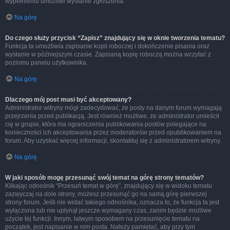
wypełnieniu umożliwi wysłanie zgłoszenia.
Na górę
Do czego służy przycisk “Zapisz” znajdujący się w oknie tworzenia tematu?
Funkcja ta umożliwia zapisanie kopii roboczej i dokończenie pisania oraz
wysłanie w późniejszym czasie. Zapisaną kopię roboczą można wczytać z
poziomu panelu użytkownika.
Na górę
Dlaczego mój post musi być akceptowany?
Administrator witryny mógł zadecydować, że posty na danym forum wymagają
przejrzenia przed publikacją. Jest również możliwe, że administrator umieścił
cię w grupie, która ma ograniczenia publikowania postów polegające na
konieczności ich akceptowania przez moderatorów przed opublikowaniem na
forum. Aby uzyskać więcej informacji, skontaktuj się z administratorem witryny.
Na górę
W jaki sposób mogę przesunąć swój temat na górę strony tematów?
Klikając odnośnik “Przesuń temat w górę”, znajdujący się w widoku tematu
zazwyczaj na dole strony, możesz przesunąć go na samą górę pierwszej
strony forum. Jeśli nie widać takiego odnośnika, oznacza to, że funkcja ta jest
wyłączona lub nie upłynął jeszcze wymagany czas, zanim będzie możliwe
użycie tej funkcji. Innym, łatwym sposobem na przesunięcie tematu na
początek, jest napisanie w nim posta. Należy pamiętać, aby przy tym