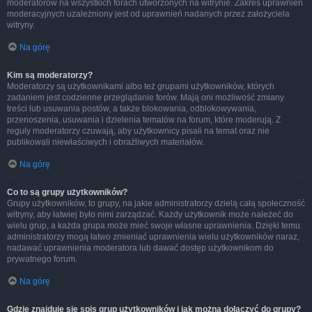
moderatorów na wszystkich forach utworzonych na witrynie. Zakres uprawnień
moderacyjnych uzależniony jest od uprawnień nadanych przez założyciela
witryny.
Na górę
Kim są moderatorzy?
Moderatorzy są użytkownikami albo też grupami użytkowników, których
zadaniem jest codzienne przeglądanie forów. Mają oni możliwość zmiany
treści lub usuwania postów, a także blokowania, odblokowywania,
przenoszenia, usuwania i dzielenia tematów na forum, które moderują. Z
reguły moderatorzy czuwają, aby użytkownicy pisali na temat oraz nie
publikowali niewłaściwych i obraźliwych materiałów.
Na górę
Co to są grupy użytkowników?
Grupy użytkowników, to grupy, na jakie administratorzy dzielą całą społeczność
witryny, aby łatwiej było nimi zarządzać. Każdy użytkownik może należeć do
wielu grup, a każda grupa może mieć swoje własne uprawnienia. Dzięki temu
administratorzy mogą łatwo zmieniać uprawnienia wielu użytkowników naraz,
nadawać uprawnienia moderatora lub dawać dostęp użytkownikom do
prywatnego forum.
Na górę
Gdzie znajduje się spis grup użytkowników i jak można dołączyć do grupy?