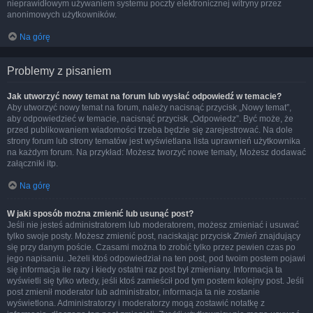
nieprawidłowym używaniem systemu poczty elektronicznej witryny przez
anonimowych użytkowników.
Na górę
Problemy z pisaniem
Jak utworzyć nowy temat na forum lub wysłać odpowiedź w temacie?
Aby utworzyć nowy temat na forum, należy nacisnąć przycisk „Nowy temat”,
aby odpowiedzieć w temacie, nacisnąć przycisk „Odpowiedz”. Być może, że
przed publikowaniem wiadomości trzeba będzie się zarejestrować. Na dole
strony forum lub strony tematów jest wyświetlana lista uprawnień użytkownika
na każdym forum. Na przykład: Możesz tworzyć nowe tematy, Możesz dodawać
załączniki itp.
Na górę
W jaki sposób można zmienić lub usunąć post?
Jeśli nie jesteś administratorem lub moderatorem, możesz zmieniać i usuwać
tylko swoje posty. Możesz zmienić post, naciskając przycisk
Zmień
znajdujący
się przy danym poście. Czasami można to zrobić tylko przez pewien czas po
jego napisaniu. Jeżeli ktoś odpowiedział na ten post, pod twoim postem pojawi
się informacja ile razy i kiedy ostatni raz post był zmieniany. Informacja ta
wyświetli się tylko wtedy, jeśli ktoś zamieścił pod tym postem kolejny post. Jeśli
post zmienił moderator lub administrator, informacja ta nie zostanie
wyświetlona. Administratorzy i moderatorzy mogą zostawić notatkę z