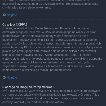
wysyłanie prywatnych wiadomości i e-maili do innych użytkowników,
możliwość przypisania do grup użytkowników itp. Rejestracja zajmuje tylko
chwilę, więc zaleca się jej wykonanie.
Na górę
Co to jest COPPA?
COPPA, to skrót od Child Online Privacy and Protection Act – prawa
obowiązującego od 1998 roku w USA, nakładającego na właścicieli stron
internetowych, które potencjalnie mogą zbierać informacje od osób
małoletnich – mających mniej niż 13 lat – obowiązek posiadania pisemnej
zgody rodziców lub opiekunów prawnych na zbieranie informacji prywatnych
od osób poniżej 13 roku życia. Jeżeli nie masz pewności czy to dotyczy ciebie
jako kogoś próbującego zarejestrować się na danej witrynie internetowej –
skontaktuj się z prawnikiem, by uzyskać wyjaśnienie. phpBB Limited i
właściciele tej witryny nie dostarczają pomocy prawnej z wyjątkiem przypadku
opisanego w pytaniu „Z kim się kontaktować w sprawach nadużyć lub
zagadnień prawnych związanych z tą witryną?”, a także nie są punktem
kontaktowym dla wszelkiego rodzaju porad prawnych.
Na górę
Dlaczego nie mogę się zarejestrować?
Być może właściciel witryny wyłączył funkcję rejestracji, aby nie rejestrowały
się nowe osoby. Właściciel witryny mógł także zablokować twój adres IP lub
zabronił nazwy użytkownika, którą próbujesz zarejestrować. W sprawie
pomocy skontaktuj się z administratorem witryny.