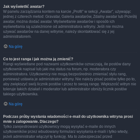
Jak wyświetlić awatar?
W panelu zarządzania kontem na karcie „Profil” w sekcji „Awatar”, używając
jednej z czterech metod: Gravatar, Galeria awatarów, Zdalny awatar lub Prześlij
awatar, można dodać awatar. Wyświetlanie awatarów i sposób ich
wyświetlania są uzależnione od administratora witryny. Jeśli nie można
używać awatarów na danej witrynie, należy skontaktować się z jej
administratorem.
Na górę
Co to jest ranga i jak można ją zmienić?
Rangi wyświetlane pod nazwami użytkowników oznaczają, ile postów dany
użytkownik napisał lub jaki ma status na forum, np. moderatora czy
administratora. Użytkownicy nie mogą bezpośrednio zmieniać stylu rang,
ponieważ ustawia je administrator witryny. Nie należy pisać postów tylko po to,
aby zwiększyć swój licznik postów i przez to swoją rangę. Większość witryn nie
toleruje takich działań i moderator lub administrator obniży licznik postów
takiego użytkownika.
Na górę
Podczas próby wysłania wiadomości e-mail do użytkownika witryna prosi
mnie o zalogowanie. Dlaczego?
Tylko zarejestrowani użytkownicy mogą wysyłać e-maile do innych
użytkowników przez wbudowany formularz wysyłania e-maili i tylko wtedy,
jeżeli administrator włączył tę funkcję. Ma to zabezpieczać przed