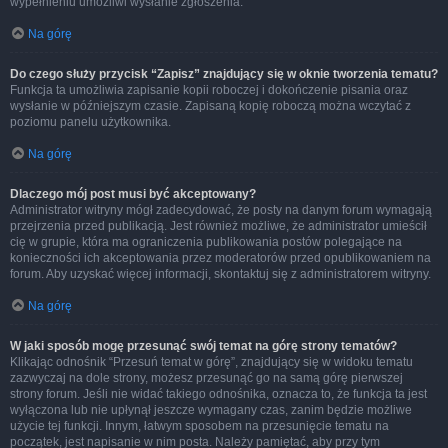
wypełnieniu umożliwi wysłanie zgłoszenia.
Na górę
Do czego służy przycisk “Zapisz” znajdujący się w oknie tworzenia tematu?
Funkcja ta umożliwia zapisanie kopii roboczej i dokończenie pisania oraz
wysłanie w późniejszym czasie. Zapisaną kopię roboczą można wczytać z
poziomu panelu użytkownika.
Na górę
Dlaczego mój post musi być akceptowany?
Administrator witryny mógł zadecydować, że posty na danym forum wymagają
przejrzenia przed publikacją. Jest również możliwe, że administrator umieścił
cię w grupie, która ma ograniczenia publikowania postów polegające na
konieczności ich akceptowania przez moderatorów przed opublikowaniem na
forum. Aby uzyskać więcej informacji, skontaktuj się z administratorem witryny.
Na górę
W jaki sposób mogę przesunąć swój temat na górę strony tematów?
Klikając odnośnik “Przesuń temat w górę”, znajdujący się w widoku tematu
zazwyczaj na dole strony, możesz przesunąć go na samą górę pierwszej
strony forum. Jeśli nie widać takiego odnośnika, oznacza to, że funkcja ta jest
wyłączona lub nie upłynął jeszcze wymagany czas, zanim będzie możliwe
użycie tej funkcji. Innym, łatwym sposobem na przesunięcie tematu na
początek, jest napisanie w nim posta. Należy pamiętać, aby przy tym