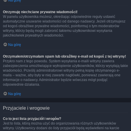
Na górę
Otrzymuję niechciane prywatne wiadomości!
W panelu użytkownika możesz, określając odpowiednie reguły ustawić
automatyczne usuwanie wiadomości od danego nadawcy. Jeżeli otrzymujesz
od kogoś obraźliwe prywatne wiadomości, poinformuj o tym moderatorów
witryny, którzy będą mogli zabronić takiemu użytkownikowi wysyłania
jakichkolwiek prywatnych wiadomości.
Na górę
Otrzymałem/otrzymałam spam lub obraźliwy e-mail od kogoś z tej witryny!
Przykro nam z tego powodu. System wysyłania e-maili witryny zawiera
zabezpieczenia umożliwiające wytropienie użytkowników, którzy wysyłają takie
wiadomości. Prześlij administratorowi witryny pełną kopię otrzymanego e-
maila – ważne, aby były w niej zawarte nagłówki, ponieważ zawierają one
informacje o nadawcy. Administrator będzie wówczas mógł podjąć
odpowiednie działania.
Na górę
Przyjaciele i wrogowie
Co to jest lista przyjaciół i wrogów?
Jest to lista, którą można użyć do organizowania różnych użytkowników
witryny. Użytkownicy dodani do listy przyjaciół będą wyświetleni na karcie