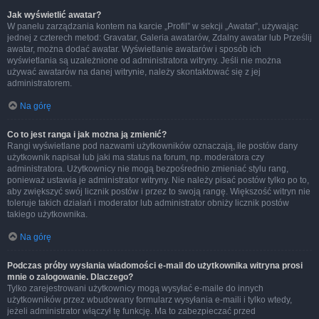
Jak wyświetlić awatar?
W panelu zarządzania kontem na karcie „Profil” w sekcji „Awatar”, używając
jednej z czterech metod: Gravatar, Galeria awatarów, Zdalny awatar lub Prześlij
awatar, można dodać awatar. Wyświetlanie awatarów i sposób ich
wyświetlania są uzależnione od administratora witryny. Jeśli nie można
używać awatarów na danej witrynie, należy skontaktować się z jej
administratorem.
Na górę
Co to jest ranga i jak można ją zmienić?
Rangi wyświetlane pod nazwami użytkowników oznaczają, ile postów dany
użytkownik napisał lub jaki ma status na forum, np. moderatora czy
administratora. Użytkownicy nie mogą bezpośrednio zmieniać stylu rang,
ponieważ ustawia je administrator witryny. Nie należy pisać postów tylko po to,
aby zwiększyć swój licznik postów i przez to swoją rangę. Większość witryn nie
toleruje takich działań i moderator lub administrator obniży licznik postów
takiego użytkownika.
Na górę
Podczas próby wysłania wiadomości e-mail do użytkownika witryna prosi
mnie o zalogowanie. Dlaczego?
Tylko zarejestrowani użytkownicy mogą wysyłać e-maile do innych
użytkowników przez wbudowany formularz wysyłania e-maili i tylko wtedy,
jeżeli administrator włączył tę funkcję. Ma to zabezpieczać przed