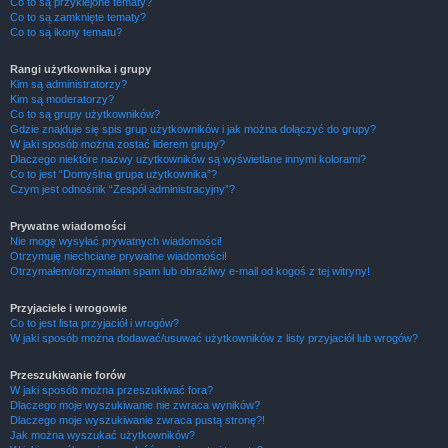
Co to są przyklejone tematy?
Co to są zamknięte tematy?
Co to są ikony tematu?
Rangi użytkownika i grupy
Kim są administratorzy?
Kim są moderatorzy?
Co to są grupy użytkowników?
Gdzie znajduje się spis grup użytkowników i jak można dołączyć do grupy?
W jaki sposób można zostać liderem grupy?
Dlaczego niektóre nazwy użytkowników są wyświetlane innymi kolorami?
Co to jest “Domyślna grupa użytkownika”?
Czym jest odnośnik “Zespół administracyjny”?
Prywatne wiadomości
Nie mogę wysyłać prywatnych wiadomości!
Otrzymuję niechciane prywatne wiadomości!
Otrzymałem/otrzymałam spam lub obraźliwy e-mail od kogoś z tej witryny!
Przyjaciele i wrogowie
Co to jest lista przyjaciół i wrogów?
W jaki sposób można dodawać/usuwać użytkowników z listy przyjaciół lub wrogów?
Przeszukiwanie forów
W jaki sposób można przeszukiwać fora?
Dlaczego moje wyszukiwanie nie zwraca wyników?
Dlaczego moje wyszukiwanie zwraca pustą stronę?!
Jak można wyszukać użytkowników?