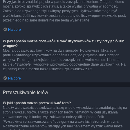
Przyjaciele
znajdującej się w panelu zarządzania kontem. Z tego poziomu
można szybko sprawdzić ich status, a także wysłać prywatną wiadomość.
Zależnie od używanego stylu witryny, posty tych użytkowników mogą być
wyróżniane. Jeśli użytkownik zostanie dodany do listy wrogów, wszystkie posty
przez niego napisane domyślnie nie będą wyświetlane.
Na górę
W jaki sposób można dodawać/usuwać użytkowników z listy przyjaciół lub
wrogów?
Można dodawać użytkowników na dwa sposoby. Po pierwsze, klikając w
profilu wybranego użytkownika odnośnik
Dodaj do przyjaciół
lub
Dodaj do
wrogów
. Po drugie, przejść do panelu zarządzania swoim kontem i tam na
karcie
Przyjaciele i wrogowie
wprowadzić odpowiednie dane użytkownika. Na
tej samej karcie można także usuwać użytkowników z list.
Na górę
Przeszukiwanie forów
W jaki sposób można przeszukiwać fora?
Należy wprowadzić poszukiwaną frazę w pole wyszukiwania znajdujące się na
stronie wykazu forów, a także stronach forów i tematów. W celu uzyskania
zaawansowanych funkcji wyszukiwania należy kliknąć odnośnik
“Wyszukiwanie zaawansowane” dostępny na wszystkich stronach witryny.
Rozmieszczenie elementów sterujących mechanizmem wyszukiwania może