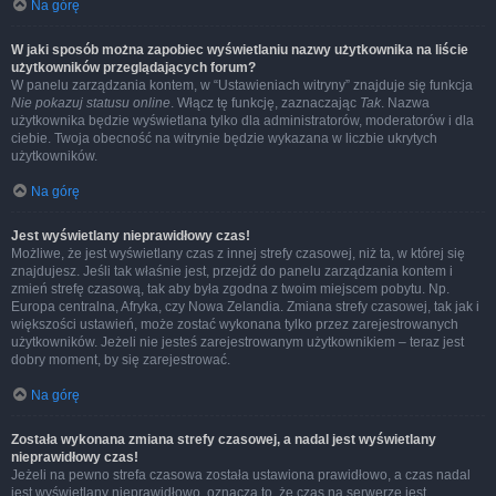
Na górę
W jaki sposób można zapobiec wyświetlaniu nazwy użytkownika na liście
użytkowników przeglądających forum?
W panelu zarządzania kontem, w “Ustawieniach witryny” znajduje się funkcja
Nie pokazuj statusu online
. Włącz tę funkcję, zaznaczając
Tak
. Nazwa
użytkownika będzie wyświetlana tylko dla administratorów, moderatorów i dla
ciebie. Twoja obecność na witrynie będzie wykazana w liczbie ukrytych
użytkowników.
Na górę
Jest wyświetlany nieprawidłowy czas!
Możliwe, że jest wyświetlany czas z innej strefy czasowej, niż ta, w której się
znajdujesz. Jeśli tak właśnie jest, przejdź do panelu zarządzania kontem i
zmień strefę czasową, tak aby była zgodna z twoim miejscem pobytu. Np.
Europa centralna, Afryka, czy Nowa Zelandia. Zmiana strefy czasowej, tak jak i
większości ustawień, może zostać wykonana tylko przez zarejestrowanych
użytkowników. Jeżeli nie jesteś zarejestrowanym użytkownikiem – teraz jest
dobry moment, by się zarejestrować.
Na górę
Została wykonana zmiana strefy czasowej, a nadal jest wyświetlany
nieprawidłowy czas!
Jeżeli na pewno strefa czasowa została ustawiona prawidłowo, a czas nadal
jest wyświetlany nieprawidłowo, oznacza to, że czas na serwerze jest