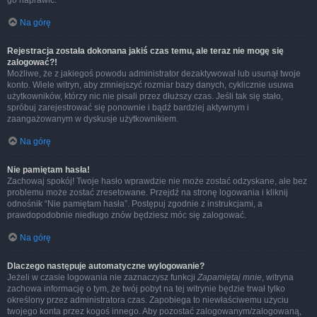
go naprawić.
Na górę
Rejestracja została dokonana jakiś czas temu, ale teraz nie mogę się
zalogować?!
Możliwe, że z jakiegoś powodu administrator dezaktywował lub usunął twoje
konto. Wiele witryn, aby zmniejszyć rozmiar bazy danych, cyklicznie usuwa
użytkowników, którzy nic nie pisali przez dłuższy czas. Jeśli tak się stało,
spróbuj zarejestrować się ponownie i bądź bardziej aktywnym i
zaangażowanym w dyskusje użytkownikiem.
Na górę
Nie pamiętam hasła!
Zachowaj spokój! Twoje hasło wprawdzie nie może zostać odzyskane, ale bez
problemu może zostać zresetowane. Przejdź na stronę logowania i kliknij
odnośnik “Nie pamiętam hasła”. Postępuj zgodnie z instrukcjami, a
prawdopodobnie niedługo znów będziesz móc się zalogować.
Na górę
Dlaczego następuje automatyczne wylogowanie?
Jeżeli w czasie logowania nie zaznaczysz funkcji
Zapamiętaj mnie
, witryna
zachowa informację o tym, że twój pobyt na tej witrynie będzie trwał tylko
określony przez administratora czas. Zapobiega to niewłaściwemu użyciu
twojego konta przez kogoś innego. Aby pozostać zalogowanym/zalogowaną,