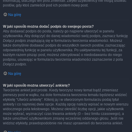
informacją, dlaczego ten post zmieniali. Zwykli użytkownicy nie mogą usuwać
postów, gdy ktoś zamieścił pod ich postem nowy post.
Na górę
W jaki sposób można dodać podpis do swojego posta?
Aby dodawać podpis do posta, należy go najpierw utworzyć w panelu
użytkownika. Aby dołączyć do danej wiadomości swój podpis, zaznacz funkcję
Dołącz podpis
znajdującą się w formularzu tworzenia wiadomości. Możesz
także domyślnie dodawać podpis do wszystkich swoich postów, zaznaczając
odpowiednią funkcję w panelu użytkownika. Po uaktywnieniu tej funkcji, za
każdym razem pisząc post, możesz zdecydować o niedodawaniu do niego
podpisu, usuwając w formularzu tworzenia wiadomości zaznaczenie z pola
Dołącz podpis
.
Na górę
W jaki sposób można utworzyć ankietę?
Tworzenie ankiet jest proste. Kiedy tworzysz nowy temat bądź zmieniasz
pierwszy post w wątku, na dole formularza tworzenia tematu będziesz widzieć
etykietę “Utwórz ankietę”. Kliknij ją i w otworzonym formularzu podaj tytuł
ankiety i co najmniej dwie opcje. Każdą opcję należy wpisać w nowym wierszu
widocznego pola tekstowego. Możesz określić liczbę opcji, jakie użytkownik
może wybrać, wyznaczyć czas trwania ankiety (0 – bez limitu czasowego), a
także umożliwić użytkownikom zmianę wcześniej oddanego głosu. Jeśli nie
widzisz etykiety, prawdopodobnie nie masz uprawnień do tworzenia ankiet.