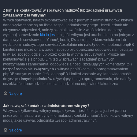
Z kim się kontaktować w sprawach nadużyć lub zagadnień prawnych
związanych z tą witryną?
W tych sprawach, należy skontaktować się z jednym z administratorów, których
dane wyświetlone są na liście zespołu administracyjnego. Jeżeli jednak nie
otrzymasz odpowiedzi, należy skontaktować się z właścicielem domeny –
wykonaj sprawdzenie
kto to jest
lub, jeśli witryna jest uruchomiona na jednym z
darmowych serwisów, np. Yahoo!, free.fr, f2s.com, itp., z kierownictwem lub
wydziałem nadużyć tego serwisu. Absolutnie
nie należy
do kompetencji phpBB
Limited i nie może ona w żaden sposób być obarczana odpowiedzialnością za
to w jaki sposób, gdzie lub przez kogo ta witryna jest używana. Proszę nie
kontaktować się z phpBB Limited w sprawach zagadnień prawnych
(wstrzymania i zaniechania, odpowiedzialności, szkalujących komentarzy itp.)
bezpośrednio nie związanych
z witryną phpBB.com lub oprogramowaniem
phpBB samym w sobie. Jeśli do phpBB Limited zostanie wysłana wiadomość
dotycząca
innych podmiotów
używających tego oprogramowania, nie należy
oczekiwać odpowiedzi, lub zostanie udzielona odpowiedź lakoniczna.
Na górę
Jak nawiązać kontakt z administratorem witryny?
Wszyscy użytkownicy witryny mogą używać – jeśli funkcja ta jest włączona
przez administratora witryny – formularza „Kontakt z nami”. Członkowie witryny
mogą także używać odnośnika „Zespół administracyjny”.
Na górę