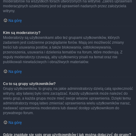
moderatorów na wszystkich forach utworzonych na witrynie. Zakres uprawnień
moderacyjnych uzależniony jest od uprawnień nadanych przez założyciela
witryny.
Na górę
Kim są moderatorzy?
Moderatorzy są użytkownikami albo też grupami użytkowników, których
zadaniem jest codzienne przeglądanie forów. Mają oni możliwość zmiany
treści lub usuwania postów, a także blokowania, odblokowywania,
przenoszenia, usuwania i dzielenia tematów na forum, które moderują. Z
reguły moderatorzy czuwają, aby użytkownicy pisali na temat oraz nie
publikowali niewłaściwych i obraźliwych materiałów.
Na górę
Co to są grupy użytkowników?
Grupy użytkowników, to grupy, na jakie administratorzy dzielą całą społeczność
witryny, aby łatwiej było nimi zarządzać. Każdy użytkownik może należeć do
wielu grup, a każda grupa może mieć swoje własne uprawnienia. Dzięki temu
administratorzy mogą łatwo zmieniać uprawnienia wielu użytkowników naraz,
nadawać uprawnienia moderatora lub dawać dostęp użytkownikom do
prywatnego forum.
Na górę
Gdzie znajduje się spis grup użytkowników i jak można dołączyć do grupy?