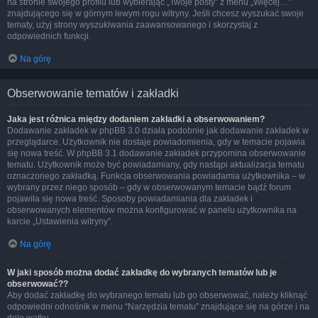
na stronie swojego profilu lub wybierając „Twoje posty” z menu „Więcej…”
znajdującego się w górnym lewym rogu witryny. Jeśli chcesz wyszukać swoje
tematy, użyj strony wyszukiwania zaawansowanego i skorzystaj z
odpowiednich funkcji.
Na górę
Obserwowanie tematów i zakładki
Jaka jest różnica między dodaniem zakładki a obserwowaniem?
Dodawanie zakładek w phpBB 3.0 działa podobnie jak dodawanie zakładek w
przeglądarce. Użytkownik nie dostaje powiadomienia, gdy w temacie pojawia
się nowa treść. W phpBB 3.1 dodawanie zakładek przypomina obserwowanie
tematu. Użytkownik może być powiadamiany, gdy nastąpi aktualizacja tematu
oznaczonego zakładką. Funkcja obserwowania powiadamia użytkownika – w
wybrany przez niego sposób – gdy w obserwowanym temacie bądź forum
pojawiła się nowa treść. Sposoby powiadamiania dla zakładek i
obserwowanych elementów można konfigurować w panelu użytkownika na
karcie „Ustawienia witryny”.
Na górę
W jaki sposób można dodać zakładkę do wybranych tematów lub je
obserwować??
Aby dodać zakładkę do wybranego tematu lub go obserwować, należy kliknąć
odpowiedni odnośnik w menu “Narzędzia tematu” znajdujące się na górze i na