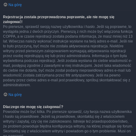
Na górę
Rejestracja została przeprowadzona poprawnie, ale nie mogę się
zalogować!
Po pierwsze, sprawdź swoją nazwę użytkownika i hasło. Jeśli są poprawne, to
wystąpiła jedna z dwóch przyczyn. Pierwszą z nich może być włączona funkcja
COPPA, a w czasie rejestracji została podana informacja, że masz mniej niż 13
lat. Wówczas należy wykonać instrukcje wysłane na twój adres e-mail. Jeśli nie
to było przyczyną, być może nie została aktywowana rejestracja. Niektóre
witryny przed pierwszym zalogowaniem wymagają aktywowania rejestracji
przez osobę rejestrującą się lub przez administratora. Informacja o tym była
wyświetlona podczas rejestracji. Jeśli została wysłana do ciebie wiadomość e-
mail, postępuj zgodnie z zawartymi w niej instrukcjami. Jeżeli taka wiadomość
do ciebie nie dotarła, być może został podany nieprawidłowy adres e-mail lub
wiadomość została zatrzymana przez filtr antyspamowy. Jeśli na pewno
podany przez ciebie adres e-mail jest prawidłowy, spróbuj skontaktować się z
administratorem.
Na górę
Dlaczego nie mogę się zalogować?
Powodów może być kilka. Po pierwsze sprawdź, czy twoja nazwa użytkownika
i hasło są prawidłowe. Jeżeli są prawidłowe, skontaktuj się z właścicielem
witryny i zapytaj, czy cię nie zablokowano. Istnieje też prawdopodobieństwo,
że problem powoduje błędna konfiguracja witryny, na której znajduje się forum.
Skontaktuj się z właścicielem witryny i powiadom go o tym problemie. Musi on