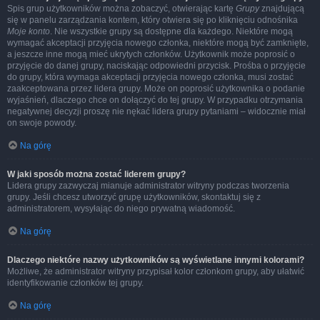
Spis grup użytkowników można zobaczyć, otwierając kartę
Grupy
znajdującą
się w panelu zarządzania kontem, który otwiera się po kliknięciu odnośnika
Moje konto
. Nie wszystkie grupy są dostępne dla każdego. Niektóre mogą
wymagać akceptacji przyjęcia nowego członka, niektóre mogą być zamknięte,
a jeszcze inne mogą mieć ukrytych członków. Użytkownik może poprosić o
przyjęcie do danej grupy, naciskając odpowiedni przycisk. Prośba o przyjęcie
do grupy, która wymaga akceptacji przyjęcia nowego członka, musi zostać
zaakceptowana przez lidera grupy. Może on poprosić użytkownika o podanie
wyjaśnień, dlaczego chce on dołączyć do tej grupy. W przypadku otrzymania
negatywnej decyzji proszę nie nękać lidera grupy pytaniami – widocznie miał
on swoje powody.
Na górę
W jaki sposób można zostać liderem grupy?
Lidera grupy zazwyczaj mianuje administrator witryny podczas tworzenia
grupy. Jeśli chcesz utworzyć grupę użytkowników, skontaktuj się z
administratorem, wysyłając do niego prywatną wiadomość.
Na górę
Dlaczego niektóre nazwy użytkowników są wyświetlane innymi kolorami?
Możliwe, że administrator witryny przypisał kolor członkom grupy, aby ułatwić
identyfikowanie członków tej grupy.
Na górę