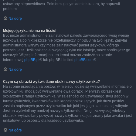
ustawiony nieprawidłowo. Poinformuj o tym administratora, by naprawił
problem.
Na górę
Mojego języka nie ma na liście!
Być może administrator nie zainstalował pakietu zawierającego twoją wersję
językową albo nikt jeszcze nie przetłumaczył phpBB3 na twój język. Zapytaj
administratora witryny czy może zainstalować pakiet językowy, którego
potrzebujesz. Jeśli pakiet dla twojego języka nie istnieje, może spróbujesz go
utworzyć. Więcej informacji na ten temat można znaleźć na stronie
internetowej
phpBB.pl
® lub phpBB Limited
phpBB.com
®
Na górę
Czym są obrazki wyświetlane obok nazwy użytkownika?
Na stronie przeglądania postów, w miejscu, gdzie są wyświetlane informacje o
użytkowniku, mogą być wyświetlane dwa obrazki. Pierwszy obrazek jest
skojarzony z rangą użytkownika. W zależności od używanego stylu jest on w
formie gwiazdek, kwadracików lub kropek pokazujących, jak dużo postów
zostało napisanych przez użytkownika lub jaki jest jego status na tej witrynie.
Jest on wyświetlany poniżej nazwy użytkownika. Drugi, zazwyczaj większy
obrazek, wyświetlany powyżej nazwy użytkownika jest znany jako awatar i jest
unikatowy lub osobisty dla każdego użytkownika.
Na górę