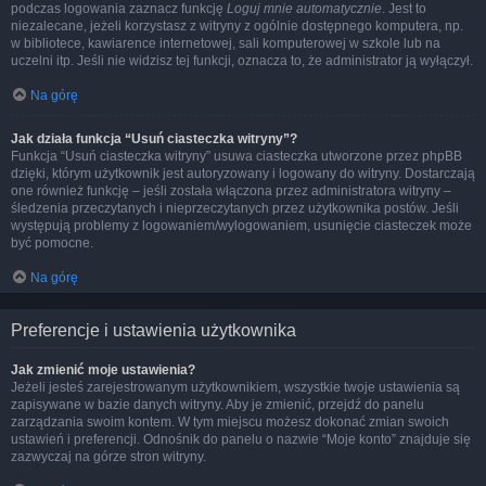
podczas logowania zaznacz funkcję
Loguj mnie automatycznie
. Jest to
niezalecane, jeżeli korzystasz z witryny z ogólnie dostępnego komputera, np.
w bibliotece, kawiarence internetowej, sali komputerowej w szkole lub na
uczelni itp. Jeśli nie widzisz tej funkcji, oznacza to, że administrator ją wyłączył.
Na górę
Jak działa funkcja “Usuń ciasteczka witryny”?
Funkcja “Usuń ciasteczka witryny” usuwa ciasteczka utworzone przez phpBB
dzięki, którym użytkownik jest autoryzowany i logowany do witryny. Dostarczają
one również funkcję – jeśli została włączona przez administratora witryny –
śledzenia przeczytanych i nieprzeczytanych przez użytkownika postów. Jeśli
występują problemy z logowaniem/wylogowaniem, usunięcie ciasteczek może
być pomocne.
Na górę
Preferencje i ustawienia użytkownika
Jak zmienić moje ustawienia?
Jeżeli jesteś zarejestrowanym użytkownikiem, wszystkie twoje ustawienia są
zapisywane w bazie danych witryny. Aby je zmienić, przejdź do panelu
zarządzania swoim kontem. W tym miejscu możesz dokonać zmian swoich
ustawień i preferencji. Odnośnik do panelu o nazwie “Moje konto” znajduje się
zazwyczaj na górze stron witryny.