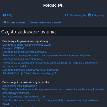
FSGK.PL
FAQ
Zarejestruj się
Zaloguj się
Strona główna
Często zadawane pytania
Często zadawane pytania
Problemy z logowaniem i rejestracją
Dlaczego w ogóle muszę się rejestrować?
Co to jest COPPA?
Dlaczego nie mogę się zarejestrować?
Rejestracja została przeprowadzona poprawnie, ale nie mogę się zalogować!
Dlaczego nie mogę się zalogować?
Rejestracja została dokonana jakiś czas temu, ale teraz nie mogę się zalogować?!
Nie pamiętam hasła!
Dlaczego następuje automatyczne wylogowanie?
Jak działa funkcja “Usuń ciasteczka witryny”?
Preferencje i ustawienia użytkownika
Jak zmienić moje ustawienia?
W jaki sposób można zapobiec wyświetlaniu nazwy użytkownika na liście użytkowników
przeglądających forum?
Jest wyświetlany nieprawidłowy czas!
Została wykonana zmiana strefy czasowej, a nadal jest wyświetlany nieprawidłowy
czas!