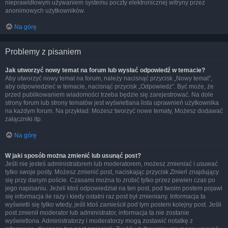
nieprawidłowym używaniem systemu poczty elektronicznej witryny przez
anonimowych użytkowników.
Na górę
Problemy z pisaniem
Jak utworzyć nowy temat na forum lub wysłać odpowiedź w temacie?
Aby utworzyć nowy temat na forum, należy nacisnąć przycisk „Nowy temat”,
aby odpowiedzieć w temacie, nacisnąć przycisk „Odpowiedz”. Być może, że
przed publikowaniem wiadomości trzeba będzie się zarejestrować. Na dole
strony forum lub strony tematów jest wyświetlana lista uprawnień użytkownika
na każdym forum. Na przykład: Możesz tworzyć nowe tematy, Możesz dodawać
załączniki itp.
Na górę
W jaki sposób można zmienić lub usunąć post?
Jeśli nie jesteś administratorem lub moderatorem, możesz zmieniać i usuwać
tylko swoje posty. Możesz zmienić post, naciskając przycisk
Zmień
znajdujący
się przy danym poście. Czasami można to zrobić tylko przez pewien czas po
jego napisaniu. Jeżeli ktoś odpowiedział na ten post, pod twoim postem pojawi
się informacja ile razy i kiedy ostatni raz post był zmieniany. Informacja ta
wyświetli się tylko wtedy, jeśli ktoś zamieścił pod tym postem kolejny post. Jeśli
post zmienił moderator lub administrator, informacja ta nie zostanie
wyświetlona. Administratorzy i moderatorzy mogą zostawić notatkę z