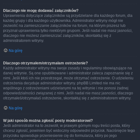
Dlaczego nie mogę dodawać załączników?
Uprawnienia dotyczące załączników są przydzielane dla każdego forum, dla
każdej grupy i dla każdego użytkownika. Administrator witryny mógł nie
zezwolić na zamieszczanie załączników na forum, na którym piszesz lub
przyznał uprawnienia tylko niektórym grupom. Jeśli nadal nie masz jasności,
dlaczego nie możesz zamieszczać załączników, skontaktuj się z
administratorem witryny.
Na górę
Dlaczego otrzymałem/otrzymałam ostrzeżenie?
Każdy administrator witryny ma swoje zasady i regulaminy obowiązujące na
danej witrynie. Są one opublikowane i administrator zaleca zapoznanie się z
nimi. Jeśli ktoś ich nie przestrzegał, może otrzymać ostrzeżenie. O udzieleniu
ostrzeżenia decyduje administrator witryny. phpBB Limited nie ma nic
wspólnego z ostrzeżeniami udzielanymi na tej witrynie i nie ponosi żadnej
odpowiedzialności związanej z nimi. Jeśli nadal nie masz jasności, dlaczego
otrzymałeś/otrzymałaś ostrzeżenie, skontaktuj się z administratorem witryny.
Na górę
W jaki sposób można zgłosić posty moderatorowi?
Jeśli administrator na to zezwolił, w prawym górnym rogu treści posta, który
chcesz zgłosić, powinien być widoczny odpowiedni przycisk. Naciśnięcie tego
przycisku spowoduje przeniesienie cię do formularza, który po jego