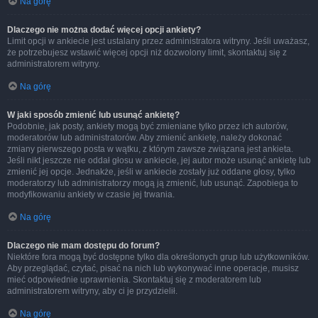
Na górę
Dlaczego nie można dodać więcej opcji ankiety?
Limit opcji w ankiecie jest ustalany przez administratora witryny. Jeśli uważasz,
że potrzebujesz wstawić więcej opcji niż dozwolony limit, skontaktuj się z
administratorem witryny.
Na górę
W jaki sposób zmienić lub usunąć ankietę?
Podobnie, jak posty, ankiety mogą być zmieniane tylko przez ich autorów,
moderatorów lub administratorów. Aby zmienić ankietę, należy dokonać
zmiany pierwszego posta w wątku, z którym zawsze związana jest ankieta.
Jeśli nikt jeszcze nie oddał głosu w ankiecie, jej autor może usunąć ankietę lub
zmienić jej opcje. Jednakże, jeśli w ankiecie zostały już oddane głosy, tylko
moderatorzy lub administratorzy mogą ją zmienić, lub usunąć. Zapobiega to
modyfikowaniu ankiety w czasie jej trwania.
Na górę
Dlaczego nie mam dostępu do forum?
Niektóre fora mogą być dostępne tylko dla określonych grup lub użytkowników.
Aby przeglądać, czytać, pisać na nich lub wykonywać inne operacje, musisz
mieć odpowiednie uprawnienia. Skontaktuj się z moderatorem lub
administratorem witryny, aby ci je przydzielił.
Na górę