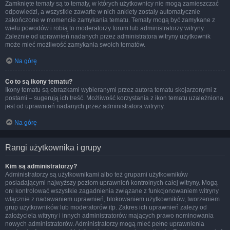
Zamknięte tematy są to tematy, w których użytkownicy nie mogą zamieszczać
odpowiedzi, a wszystkie zawarte w nich ankiety zostały automatycznie
zakończone w momencie zamykania tematu. Tematy mogą być zamykane z
wielu powodów i robią to moderatorzy forum lub administratorzy witryny.
Zależnie od uprawnień nadanych przez administratora witryny użytkownik
może mieć możliwość zamykania swoich tematów.
Na górę
Co to są ikony tematu?
Ikony tematu są obrazkami wybieranymi przez autora tematu skojarzonymi z
postami – sugerują ich treść. Możliwość korzystania z ikon tematu uzależniona
jest od uprawnień nadanych przez administratora witryny.
Na górę
Rangi użytkownika i grupy
Kim są administratorzy?
Administratorzy są użytkownikami albo też grupami użytkowników
posiadającymi najwyższy poziom uprawnień kontrolnych całej witryny. Mogą
oni kontrolować wszystkie zagadnienia związane z funkcjonowaniem witryny
włącznie z nadawaniem uprawnień, blokowaniem użytkowników, tworzeniem
grup użytkowników lub moderatorów itp. Zakres ich uprawnień zależy od
założyciela witryny i innych administratorów mających prawo nominowania
nowych administratorów. Administratorzy mogą mieć pełne uprawnienia