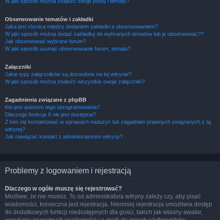
W jaki sposób można znaleźć swoje posty i tematy?
Obserwowanie tematów i zakładki
Jaka jest różnica między dodaniem zakładki a obserwowaniem?
W jaki sposób można dodać zakładkę do wybranych tematów lub je obserwować??
Jak obserwować wybrane forum?
W jaki sposób usunąć obserwowanie forum, tematu?
Załączniki
Jakie typy załączników są dozwolone na tej witrynie?
W jaki sposób można znaleźć wszystkie swoje załączniki?
Zagadnienia związane z phpBB
Kto jest autorem tego oprogramowania?
Dlaczego funkcja X nie jest dostępna?
Z kim się kontaktować w sprawach nadużyć lub zagadnień prawnych związanych z tą
witryną?
Jak nawiązać kontakt z administratorem witryny?
Problemy z logowaniem i rejestracją
Dlaczego w ogóle muszę się rejestrować?
Możliwe, że nie musisz. To od administratora witryny zależy czy, aby pisać
wiadomości, konieczna jest rejestracja. Niemniej rejestracja umożliwia dostęp
do dodatkowych funkcji niedostępnych dla gości, takich jak własny awatar,