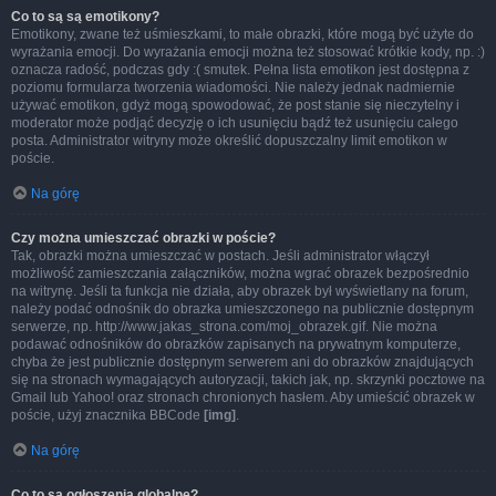
Co to są są emotikony?
Emotikony, zwane też uśmieszkami, to małe obrazki, które mogą być użyte do
wyrażania emocji. Do wyrażania emocji można też stosować krótkie kody, np. :)
oznacza radość, podczas gdy :( smutek. Pełna lista emotikon jest dostępna z
poziomu formularza tworzenia wiadomości. Nie należy jednak nadmiernie
używać emotikon, gdyż mogą spowodować, że post stanie się nieczytelny i
moderator może podjąć decyzję o ich usunięciu bądź też usunięciu całego
posta. Administrator witryny może określić dopuszczalny limit emotikon w
poście.
Na górę
Czy można umieszczać obrazki w poście?
Tak, obrazki można umieszczać w postach. Jeśli administrator włączył
możliwość zamieszczania załączników, można wgrać obrazek bezpośrednio
na witrynę. Jeśli ta funkcja nie działa, aby obrazek był wyświetlany na forum,
należy podać odnośnik do obrazka umieszczonego na publicznie dostępnym
serwerze, np. http://www.jakas_strona.com/moj_obrazek.gif. Nie można
podawać odnośników do obrazków zapisanych na prywatnym komputerze,
chyba że jest publicznie dostępnym serwerem ani do obrazków znajdujących
się na stronach wymagających autoryzacji, takich jak, np. skrzynki pocztowe na
Gmail lub Yahoo! oraz stronach chronionych hasłem. Aby umieścić obrazek w
poście, użyj znacznika BBCode
[img]
.
Na górę
Co to są ogłoszenia globalne?