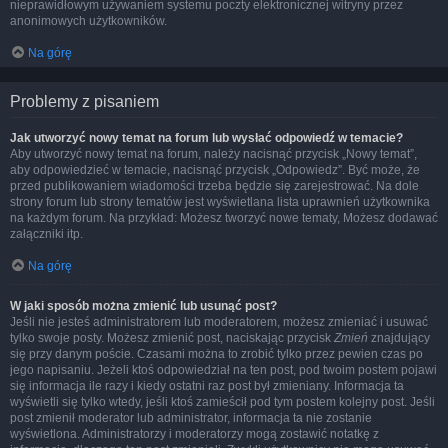
nieprawidłowym używaniem systemu poczty elektronicznej witryny przez
anonimowych użytkowników.
Na górę
Problemy z pisaniem
Jak utworzyć nowy temat na forum lub wysłać odpowiedź w temacie?
Aby utworzyć nowy temat na forum, należy nacisnąć przycisk „Nowy temat”,
aby odpowiedzieć w temacie, nacisnąć przycisk „Odpowiedz”. Być może, że
przed publikowaniem wiadomości trzeba będzie się zarejestrować. Na dole
strony forum lub strony tematów jest wyświetlana lista uprawnień użytkownika
na każdym forum. Na przykład: Możesz tworzyć nowe tematy, Możesz dodawać
załączniki itp.
Na górę
W jaki sposób można zmienić lub usunąć post?
Jeśli nie jesteś administratorem lub moderatorem, możesz zmieniać i usuwać
tylko swoje posty. Możesz zmienić post, naciskając przycisk
Zmień
znajdujący
się przy danym poście. Czasami można to zrobić tylko przez pewien czas po
jego napisaniu. Jeżeli ktoś odpowiedział na ten post, pod twoim postem pojawi
się informacja ile razy i kiedy ostatni raz post był zmieniany. Informacja ta
wyświetli się tylko wtedy, jeśli ktoś zamieścił pod tym postem kolejny post. Jeśli
post zmienił moderator lub administrator, informacja ta nie zostanie
wyświetlona. Administratorzy i moderatorzy mogą zostawić notatkę z