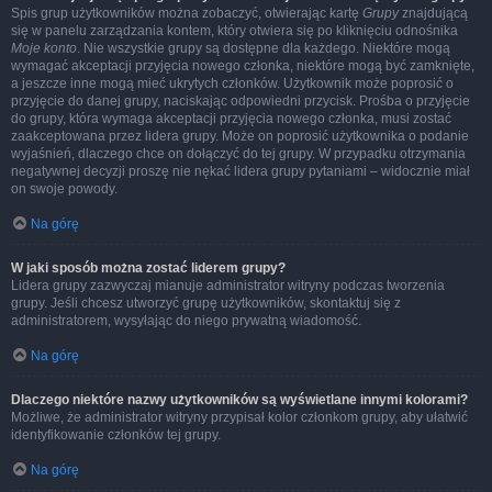
Spis grup użytkowników można zobaczyć, otwierając kartę
Grupy
znajdującą
się w panelu zarządzania kontem, który otwiera się po kliknięciu odnośnika
Moje konto
. Nie wszystkie grupy są dostępne dla każdego. Niektóre mogą
wymagać akceptacji przyjęcia nowego członka, niektóre mogą być zamknięte,
a jeszcze inne mogą mieć ukrytych członków. Użytkownik może poprosić o
przyjęcie do danej grupy, naciskając odpowiedni przycisk. Prośba o przyjęcie
do grupy, która wymaga akceptacji przyjęcia nowego członka, musi zostać
zaakceptowana przez lidera grupy. Może on poprosić użytkownika o podanie
wyjaśnień, dlaczego chce on dołączyć do tej grupy. W przypadku otrzymania
negatywnej decyzji proszę nie nękać lidera grupy pytaniami – widocznie miał
on swoje powody.
Na górę
W jaki sposób można zostać liderem grupy?
Lidera grupy zazwyczaj mianuje administrator witryny podczas tworzenia
grupy. Jeśli chcesz utworzyć grupę użytkowników, skontaktuj się z
administratorem, wysyłając do niego prywatną wiadomość.
Na górę
Dlaczego niektóre nazwy użytkowników są wyświetlane innymi kolorami?
Możliwe, że administrator witryny przypisał kolor członkom grupy, aby ułatwić
identyfikowanie członków tej grupy.
Na górę