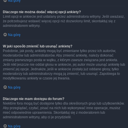
Na górę
Dlaczego nie można dodać więcej opcji ankiety?
Limit opcji w ankiecie jest ustalany przez administratora witryny. Jeśli uważasz,
że potrzebujesz wstawić więcej opcji niż dozwolony limit, skontaktuj się z
administratorem witryny.
Na górę
W jaki sposób zmienić lub usunąć ankietę?
Podobnie, jak posty, ankiety mogą być zmieniane tylko przez ich autorów,
moderatorów lub administratorów. Aby zmienić ankietę, należy dokonać
zmiany pierwszego posta w wątku, z którym zawsze związana jest ankieta.
Jeśli nikt jeszcze nie oddał głosu w ankiecie, jej autor może usunąć ankietę lub
zmienić jej opcje. Jednakże, jeśli w ankiecie zostały już oddane głosy, tylko
moderatorzy lub administratorzy mogą ją zmienić, lub usunąć. Zapobiega to
modyfikowaniu ankiety w czasie jej trwania.
Na górę
Dlaczego nie mam dostępu do forum?
Niektóre fora mogą być dostępne tylko dla określonych grup lub użytkowników.
Aby przeglądać, czytać, pisać na nich lub wykonywać inne operacje, musisz
mieć odpowiednie uprawnienia. Skontaktuj się z moderatorem lub
administratorem witryny, aby ci je przydzielił.
Na górę