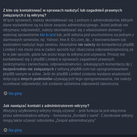
Z kim się kontaktować w sprawach nadużyć lub zagadnień prawnych
związanych z tą witryną?
W tych sprawach, należy skontaktować się z jednym z administratorów, których
dane wyświetlone są na liście zespołu administracyjnego. Jeżeli jednak nie
otrzymasz odpowiedzi, należy skontaktować się z właścicielem domeny –
wykonaj sprawdzenie
kto to jest
lub, jeśli witryna jest uruchomiona na jednym z
darmowych serwisów, np. Yahoo!, free.fr, f2s.com, itp., z kierownictwem lub
wydziałem nadużyć tego serwisu. Absolutnie
nie należy
do kompetencji phpBB
Limited i nie może ona w żaden sposób być obarczana odpowiedzialnością za
to w jaki sposób, gdzie lub przez kogo ta witryna jest używana. Proszę nie
kontaktować się z phpBB Limited w sprawach zagadnień prawnych
(wstrzymania i zaniechania, odpowiedzialności, szkalujących komentarzy itp.)
bezpośrednio nie związanych
z witryną phpBB.com lub oprogramowaniem
phpBB samym w sobie. Jeśli do phpBB Limited zostanie wysłana wiadomość
dotycząca
innych podmiotów
używających tego oprogramowania, nie należy
oczekiwać odpowiedzi, lub zostanie udzielona odpowiedź lakoniczna.
Na górę
Jak nawiązać kontakt z administratorem witryny?
Wszyscy użytkownicy witryny mogą używać – jeśli funkcja ta jest włączona
przez administratora witryny – formularza „Kontakt z nami”. Członkowie witryny
mogą także używać odnośnika „Zespół administracyjny”.
Na górę