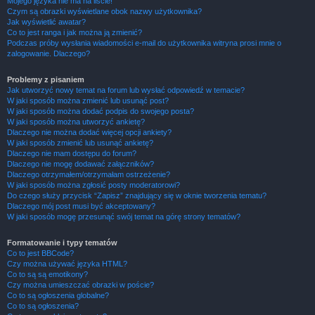
Mojego języka nie ma na liście!
Czym są obrazki wyświetlane obok nazwy użytkownika?
Jak wyświetlić awatar?
Co to jest ranga i jak można ją zmienić?
Podczas próby wysłania wiadomości e-mail do użytkownika witryna prosi mnie o
zalogowanie. Dlaczego?
Problemy z pisaniem
Jak utworzyć nowy temat na forum lub wysłać odpowiedź w temacie?
W jaki sposób można zmienić lub usunąć post?
W jaki sposób można dodać podpis do swojego posta?
W jaki sposób można utworzyć ankietę?
Dlaczego nie można dodać więcej opcji ankiety?
W jaki sposób zmienić lub usunąć ankietę?
Dlaczego nie mam dostępu do forum?
Dlaczego nie mogę dodawać załączników?
Dlaczego otrzymałem/otrzymałam ostrzeżenie?
W jaki sposób można zgłosić posty moderatorowi?
Do czego służy przycisk “Zapisz” znajdujący się w oknie tworzenia tematu?
Dlaczego mój post musi być akceptowany?
W jaki sposób mogę przesunąć swój temat na górę strony tematów?
Formatowanie i typy tematów
Co to jest BBCode?
Czy można używać języka HTML?
Co to są są emotikony?
Czy można umieszczać obrazki w poście?
Co to są ogłoszenia globalne?
Co to są ogłoszenia?