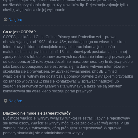
wysyłanie prywatnych wiadomości i e-maili do innych użytkowników,
możliwość przypisania do grup użytkowników itp. Rejestracja zajmuje tylko
chwilę, więc zaleca się jej wykonanie.
Na górę
Co to jest COPPA?
COPPA, to skrót od Child Online Privacy and Protection Act – prawa
obowiązującego od 1998 roku w USA, nakładającego na właścicieli stron
internetowych, które potencjalnie mogą zbierać informacje od osób
małoletnich – mających mniej niż 13 lat – obowiązek posiadania pisemnej
zgody rodziców lub opiekunów prawnych na zbieranie informacji prywatnych
od osób poniżej 13 roku życia. Jeżeli nie masz pewności czy to dotyczy ciebie
jako kogoś próbującego zarejestrować się na danej witrynie internetowej –
skontaktuj się z prawnikiem, by uzyskać wyjaśnienie. phpBB Limited i
właściciele tej witryny nie dostarczają pomocy prawnej z wyjątkiem przypadku
opisanego w pytaniu „Z kim się kontaktować w sprawach nadużyć lub
zagadnień prawnych związanych z tą witryną?”, a także nie są punktem
kontaktowym dla wszelkiego rodzaju porad prawnych.
Na górę
Dlaczego nie mogę się zarejestrować?
Być może właściciel witryny wyłączył funkcję rejestracji, aby nie rejestrowały
się nowe osoby. Właściciel witryny mógł także zablokować twój adres IP lub
zabronił nazwy użytkownika, którą próbujesz zarejestrować. W sprawie
pomocy skontaktuj się z administratorem witryny.