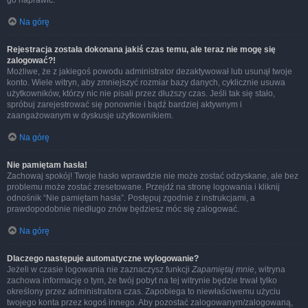
go naprawić.
Na górę
Rejestracja została dokonana jakiś czas temu, ale teraz nie mogę się
zalogować?!
Możliwe, że z jakiegoś powodu administrator dezaktywował lub usunął twoje
konto. Wiele witryn, aby zmniejszyć rozmiar bazy danych, cyklicznie usuwa
użytkowników, którzy nic nie pisali przez dłuższy czas. Jeśli tak się stało,
spróbuj zarejestrować się ponownie i bądź bardziej aktywnym i
zaangażowanym w dyskusje użytkownikiem.
Na górę
Nie pamiętam hasła!
Zachowaj spokój! Twoje hasło wprawdzie nie może zostać odzyskane, ale bez
problemu może zostać zresetowane. Przejdź na stronę logowania i kliknij
odnośnik “Nie pamiętam hasła”. Postępuj zgodnie z instrukcjami, a
prawdopodobnie niedługo znów będziesz móc się zalogować.
Na górę
Dlaczego następuje automatyczne wylogowanie?
Jeżeli w czasie logowania nie zaznaczysz funkcji
Zapamiętaj mnie
, witryna
zachowa informację o tym, że twój pobyt na tej witrynie będzie trwał tylko
określony przez administratora czas. Zapobiega to niewłaściwemu użyciu
twojego konta przez kogoś innego. Aby pozostać zalogowanym/zalogowaną,