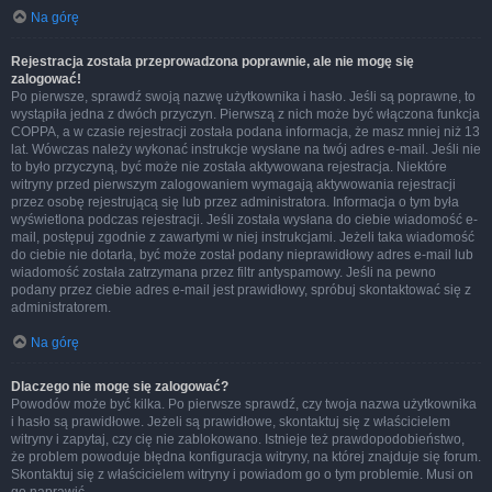
Na górę
Rejestracja została przeprowadzona poprawnie, ale nie mogę się
zalogować!
Po pierwsze, sprawdź swoją nazwę użytkownika i hasło. Jeśli są poprawne, to
wystąpiła jedna z dwóch przyczyn. Pierwszą z nich może być włączona funkcja
COPPA, a w czasie rejestracji została podana informacja, że masz mniej niż 13
lat. Wówczas należy wykonać instrukcje wysłane na twój adres e-mail. Jeśli nie
to było przyczyną, być może nie została aktywowana rejestracja. Niektóre
witryny przed pierwszym zalogowaniem wymagają aktywowania rejestracji
przez osobę rejestrującą się lub przez administratora. Informacja o tym była
wyświetlona podczas rejestracji. Jeśli została wysłana do ciebie wiadomość e-
mail, postępuj zgodnie z zawartymi w niej instrukcjami. Jeżeli taka wiadomość
do ciebie nie dotarła, być może został podany nieprawidłowy adres e-mail lub
wiadomość została zatrzymana przez filtr antyspamowy. Jeśli na pewno
podany przez ciebie adres e-mail jest prawidłowy, spróbuj skontaktować się z
administratorem.
Na górę
Dlaczego nie mogę się zalogować?
Powodów może być kilka. Po pierwsze sprawdź, czy twoja nazwa użytkownika
i hasło są prawidłowe. Jeżeli są prawidłowe, skontaktuj się z właścicielem
witryny i zapytaj, czy cię nie zablokowano. Istnieje też prawdopodobieństwo,
że problem powoduje błędna konfiguracja witryny, na której znajduje się forum.
Skontaktuj się z właścicielem witryny i powiadom go o tym problemie. Musi on