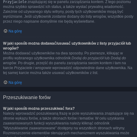
Przyjaciele
znajdującej się w panelu zarządzania kontem. Z tego poziomu
można szybko sprawdzić ich status, a także wysłać prywatną wiadomość.
Zależnie od używanego stylu witryny, posty tych użytkowników mogą być
wyróżniane. Jeśli użytkownik zostanie dodany do listy wrogów, wszystkie posty
przez niego napisane domyślnie nie będą wyświetlane.
Na górę
W jaki sposób można dodawać/usuwać użytkowników z listy przyjaciół lub
wrogów?
Można dodawać użytkowników na dwa sposoby. Po pierwsze, klikając w
profilu wybranego użytkownika odnośnik
Dodaj do przyjaciół
lub
Dodaj do
wrogów
. Po drugie, przejść do panelu zarządzania swoim kontem i tam na
karcie
Przyjaciele i wrogowie
wprowadzić odpowiednie dane użytkownika. Na
tej samej karcie można także usuwać użytkowników z list.
Na górę
Przeszukiwanie forów
W jaki sposób można przeszukiwać fora?
Należy wprowadzić poszukiwaną frazę w pole wyszukiwania znajdujące się na
stronie wykazu forów, a także stronach forów i tematów. W celu uzyskania
zaawansowanych funkcji wyszukiwania należy kliknąć odnośnik
“Wyszukiwanie zaawansowane” dostępny na wszystkich stronach witryny.
Rozmieszczenie elementów sterujących mechanizmem wyszukiwania może