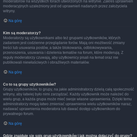
moderatorów na wszystkich forach utworzonych na witrynie. Zakres uprawnień
moderacyjnych uzależniony jest od uprawnień nadanych przez założyciela
witryny.
Na górę
Kim są moderatorzy?
Moderatorzy są użytkownikami albo też grupami użytkowników, których
zadaniem jest codzienne przeglądanie forów. Mają oni możliwość zmiany
treści lub usuwania postów, a także blokowania, odblokowywania,
przenoszenia, usuwania i dzielenia tematów na forum, które moderują. Z
reguły moderatorzy czuwają, aby użytkownicy pisali na temat oraz nie
publikowali niewłaściwych i obraźliwych materiałów.
Na górę
Co to są grupy użytkowników?
Grupy użytkowników, to grupy, na jakie administratorzy dzielą całą społeczność
witryny, aby łatwiej było nimi zarządzać. Każdy użytkownik może należeć do
wielu grup, a każda grupa może mieć swoje własne uprawnienia. Dzięki temu
administratorzy mogą łatwo zmieniać uprawnienia wielu użytkowników naraz,
nadawać uprawnienia moderatora lub dawać dostęp użytkownikom do
prywatnego forum.
Na górę
Gdzie znajduje się spis grup użytkowników i jak można dołączyć do grupy?