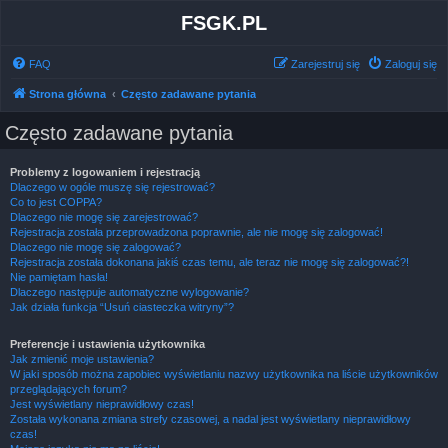
FSGK.PL
FAQ
Zarejestruj się
Zaloguj się
Strona główna
Często zadawane pytania
Często zadawane pytania
Problemy z logowaniem i rejestracją
Dlaczego w ogóle muszę się rejestrować?
Co to jest COPPA?
Dlaczego nie mogę się zarejestrować?
Rejestracja została przeprowadzona poprawnie, ale nie mogę się zalogować!
Dlaczego nie mogę się zalogować?
Rejestracja została dokonana jakiś czas temu, ale teraz nie mogę się zalogować?!
Nie pamiętam hasła!
Dlaczego następuje automatyczne wylogowanie?
Jak działa funkcja “Usuń ciasteczka witryny”?
Preferencje i ustawienia użytkownika
Jak zmienić moje ustawienia?
W jaki sposób można zapobiec wyświetlaniu nazwy użytkownika na liście użytkowników
przeglądających forum?
Jest wyświetlany nieprawidłowy czas!
Została wykonana zmiana strefy czasowej, a nadal jest wyświetlany nieprawidłowy
czas!