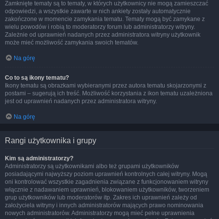
Zamknięte tematy są to tematy, w których użytkownicy nie mogą zamieszczać
odpowiedzi, a wszystkie zawarte w nich ankiety zostały automatycznie
zakończone w momencie zamykania tematu. Tematy mogą być zamykane z
wielu powodów i robią to moderatorzy forum lub administratorzy witryny.
Zależnie od uprawnień nadanych przez administratora witryny użytkownik
może mieć możliwość zamykania swoich tematów.
Na górę
Co to są ikony tematu?
Ikony tematu są obrazkami wybieranymi przez autora tematu skojarzonymi z
postami – sugerują ich treść. Możliwość korzystania z ikon tematu uzależniona
jest od uprawnień nadanych przez administratora witryny.
Na górę
Rangi użytkownika i grupy
Kim są administratorzy?
Administratorzy są użytkownikami albo też grupami użytkowników
posiadającymi najwyższy poziom uprawnień kontrolnych całej witryny. Mogą
oni kontrolować wszystkie zagadnienia związane z funkcjonowaniem witryny
włącznie z nadawaniem uprawnień, blokowaniem użytkowników, tworzeniem
grup użytkowników lub moderatorów itp. Zakres ich uprawnień zależy od
założyciela witryny i innych administratorów mających prawo nominowania
nowych administratorów. Administratorzy mogą mieć pełne uprawnienia