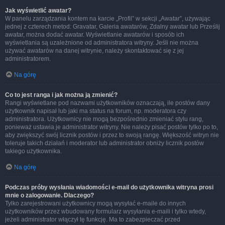
Jak wyświetlić awatar?
W panelu zarządzania kontem na karcie „Profil” w sekcji „Awatar”, używając
jednej z czterech metod: Gravatar, Galeria awatarów, Zdalny awatar lub Prześlij
awatar, można dodać awatar. Wyświetlanie awatarów i sposób ich
wyświetlania są uzależnione od administratora witryny. Jeśli nie można
używać awatarów na danej witrynie, należy skontaktować się z jej
administratorem.
Na górę
Co to jest ranga i jak można ją zmienić?
Rangi wyświetlane pod nazwami użytkowników oznaczają, ile postów dany
użytkownik napisał lub jaki ma status na forum, np. moderatora czy
administratora. Użytkownicy nie mogą bezpośrednio zmieniać stylu rang,
ponieważ ustawia je administrator witryny. Nie należy pisać postów tylko po to,
aby zwiększyć swój licznik postów i przez to swoją rangę. Większość witryn nie
toleruje takich działań i moderator lub administrator obniży licznik postów
takiego użytkownika.
Na górę
Podczas próby wysłania wiadomości e-mail do użytkownika witryna prosi
mnie o zalogowanie. Dlaczego?
Tylko zarejestrowani użytkownicy mogą wysyłać e-maile do innych
użytkowników przez wbudowany formularz wysyłania e-maili i tylko wtedy,
jeżeli administrator włączył tę funkcję. Ma to zabezpieczać przed