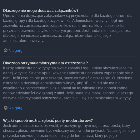
Dlaczego nie mogę dodawać załączników?
Uprawnienia dotyczące załączników są przydzielane dla każdego forum, dla
każdej grupy i dla każdego użytkownika. Administrator witryny mógł nie
zezwolić na zamieszczanie załączników na forum, na którym piszesz lub
przyznał uprawnienia tylko niektórym grupom. Jeśli nadal nie masz jasności,
dlaczego nie możesz zamieszczać załączników, skontaktuj się z
administratorem witryny.
Na górę
Dlaczego otrzymałem/otrzymałam ostrzeżenie?
Każdy administrator witryny ma swoje zasady i regulaminy obowiązujące na
danej witrynie. Są one opublikowane i administrator zaleca zapoznanie się z
nimi. Jeśli ktoś ich nie przestrzegał, może otrzymać ostrzeżenie. O udzieleniu
ostrzeżenia decyduje administrator witryny. phpBB Limited nie ma nic
wspólnego z ostrzeżeniami udzielanymi na tej witrynie i nie ponosi żadnej
odpowiedzialności związanej z nimi. Jeśli nadal nie masz jasności, dlaczego
otrzymałeś/otrzymałaś ostrzeżenie, skontaktuj się z administratorem witryny.
Na górę
W jaki sposób można zgłosić posty moderatorowi?
Jeśli administrator na to zezwolił, w prawym górnym rogu treści posta, który
chcesz zgłosić, powinien być widoczny odpowiedni przycisk. Naciśnięcie tego
przycisku spowoduje przeniesienie cię do formularza, który po jego