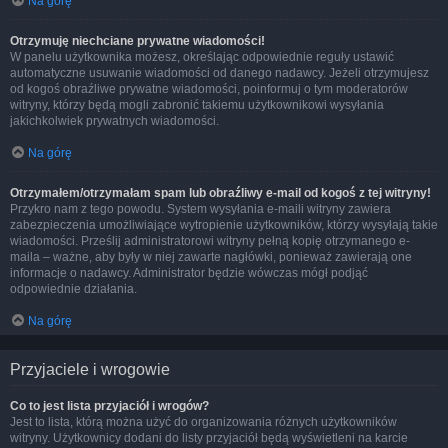
Na górę
Otrzymuję niechciane prywatne wiadomości!
W panelu użytkownika możesz, określając odpowiednie reguły ustawić
automatyczne usuwanie wiadomości od danego nadawcy. Jeżeli otrzymujesz
od kogoś obraźliwe prywatne wiadomości, poinformuj o tym moderatorów
witryny, którzy będą mogli zabronić takiemu użytkownikowi wysyłania
jakichkolwiek prywatnych wiadomości.
Na górę
Otrzymałem/otrzymałam spam lub obraźliwy e-mail od kogoś z tej witryny!
Przykro nam z tego powodu. System wysyłania e-maili witryny zawiera
zabezpieczenia umożliwiające wytropienie użytkowników, którzy wysyłają takie
wiadomości. Prześlij administratorowi witryny pełną kopię otrzymanego e-
maila – ważne, aby były w niej zawarte nagłówki, ponieważ zawierają one
informacje o nadawcy. Administrator będzie wówczas mógł podjąć
odpowiednie działania.
Na górę
Przyjaciele i wrogowie
Co to jest lista przyjaciół i wrogów?
Jest to lista, którą można użyć do organizowania różnych użytkowników
witryny. Użytkownicy dodani do listy przyjaciół będą wyświetleni na karcie