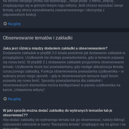
na stronie swojego profilu lub wybierając „Twoje posty” z menu „Więcej…”
znajdującego się w górnym lewym rogu witryny. Jeśli chcesz wyszukać swoje
tematy, użyj strony wyszukiwania zaawansowanego i skorzystaj z
odpowiednich funkcji.
Na górę
Obserwowanie tematów i zakładki
Jaka jest różnica między dodaniem zakładki a obserwowaniem?
Dodawanie zakładek w phpBB 3.0 działa podobnie jak dodawanie zakładek w
przeglądarce. Użytkownik nie dostaje powiadomienia, gdy w temacie pojawia
się nowa treść. W phpBB 3.1 dodawanie zakładek przypomina obserwowanie
tematu. Użytkownik może być powiadamiany, gdy nastąpi aktualizacja tematu
oznaczonego zakładką. Funkcja obserwowania powiadamia użytkownika – w
wybrany przez niego sposób – gdy w obserwowanym temacie bądź forum
pojawiła się nowa treść. Sposoby powiadamiania dla zakładek i
obserwowanych elementów można konfigurować w panelu użytkownika na
karcie „Ustawienia witryny”.
Na górę
W jaki sposób można dodać zakładkę do wybranych tematów lub je
obserwować??
Aby dodać zakładkę do wybranego tematu lub go obserwować, należy kliknąć
odpowiedni odnośnik w menu “Narzędzia tematu” znajdujące się na górze i na