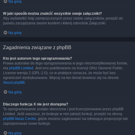
Na górę
W jaki sposób można znaleźć wszystkie swoje załączniki?
Aby wyświetlić listę zamieszczonych przez ciebie załączników, przejdź do
panelu zarządzania swoim kontem i kliknij odnośnik
Załączniki
.
Na górę
Zagadnienia związane z phpBB
Kto jest autorem tego oprogramowania?
Prawa autorskie do tego oprogramowania w jego niezmodyfikowanej formie,
ma
phpBB Limited
. Jest ono publikowane na licencji GNU General Public
License wersja 2 (GPL-2.0), co w praktyce oznacza, że może być bez
ograniczeń dystrybuowane. Więcej na ten temat dowiesz się na stronie
About phpBB
.
Na górę
Dlaczego funkcja X nie jest dostępna?
To oprogramowanie zostało stworzone i jest licencjonowane przez phpBB
Limited. Jeśli uważasz, że brakuje w nim jakiejś funkcji, przejdź na stronę
phpBB Ideas Centre
, gdzie możesz zagłosować na istniejące propozycje lub
zaproponować nowe funkcje.
Na górę