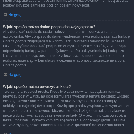
informacją, dlaczego ten post zmieniali. Zwykli użytkownicy nie mogą usuwać
postów, gdy ktoś zamieścił pod ich postem nowy post.
Na górę
W jaki sposób można dodać podpis do swojego posta?
Aby dodawać podpis do posta, należy go najpierw utworzyć w panelu
użytkownika. Aby dołączyć do danej wiadomości swój podpis, zaznacz funkcję
Dołącz podpis
znajdującą się w formularzu tworzenia wiadomości. Możesz
także domyślnie dodawać podpis do wszystkich swoich postów, zaznaczając
odpowiednią funkcję w panelu użytkownika. Po uaktywnieniu tej funkcji, za
każdym razem pisząc post, możesz zdecydować o niedodawaniu do niego
podpisu, usuwając w formularzu tworzenia wiadomości zaznaczenie z pola
Dołącz podpis
.
Na górę
W jaki sposób można utworzyć ankietę?
Tworzenie ankiet jest proste. Kiedy tworzysz nowy temat bądź zmieniasz
pierwszy post w wątku, na dole formularza tworzenia tematu będziesz widzieć
etykietę “Utwórz ankietę”. Kliknij ją i w otworzonym formularzu podaj tytuł
ankiety i co najmniej dwie opcje. Każdą opcję należy wpisać w nowym wierszu
widocznego pola tekstowego. Możesz określić liczbę opcji, jakie użytkownik
może wybrać, wyznaczyć czas trwania ankiety (0 – bez limitu czasowego), a
także umożliwić użytkownikom zmianę wcześniej oddanego głosu. Jeśli nie
widzisz etykiety, prawdopodobnie nie masz uprawnień do tworzenia ankiet.