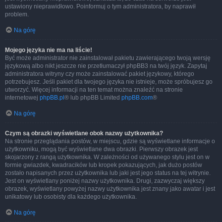
ustawiony nieprawidłowo. Poinformuj o tym administratora, by naprawił
problem.
Na górę
Mojego języka nie ma na liście!
Być może administrator nie zainstalował pakietu zawierającego twoją wersję
językową albo nikt jeszcze nie przetłumaczył phpBB3 na twój język. Zapytaj
administratora witryny czy może zainstalować pakiet językowy, którego
potrzebujesz. Jeśli pakiet dla twojego języka nie istnieje, może spróbujesz go
utworzyć. Więcej informacji na ten temat można znaleźć na stronie
internetowej
phpBB.pl
® lub phpBB Limited
phpBB.com
®
Na górę
Czym są obrazki wyświetlane obok nazwy użytkownika?
Na stronie przeglądania postów, w miejscu, gdzie są wyświetlane informacje o
użytkowniku, mogą być wyświetlane dwa obrazki. Pierwszy obrazek jest
skojarzony z rangą użytkownika. W zależności od używanego stylu jest on w
formie gwiazdek, kwadracików lub kropek pokazujących, jak dużo postów
zostało napisanych przez użytkownika lub jaki jest jego status na tej witrynie.
Jest on wyświetlany poniżej nazwy użytkownika. Drugi, zazwyczaj większy
obrazek, wyświetlany powyżej nazwy użytkownika jest znany jako awatar i jest
unikatowy lub osobisty dla każdego użytkownika.
Na górę