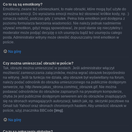
Co to są są emotikony?
Emotikony, zwane też uśmieszkami, to małe obrazki, które mogą być użyte do
wyrażania emocji. Do wyrażania emocji można też stosować krótkie kody, np. :)
oznacza radość, podczas gdy :( smutek. Pełna lista emotikon jest dostępna z
poziomu formularza tworzenia wiadomości. Nie należy jednak nadmiernie
używać emotikon, gdyż mogą spowodować, że post stanie się nieczytelny i
moderator może podjąć decyzję o ich usunięciu bądź też usunięciu całego
posta. Administrator witryny może określić dopuszczalny limit emotikon w
poście.
Na górę
Czy można umieszczać obrazki w poście?
Tak, obrazki można umieszczać w postach. Jeśli administrator włączył
możliwość zamieszczania załączników, można wgrać obrazek bezpośrednio
na witrynę. Jeśli ta funkcja nie działa, aby obrazek był wyświetlany na forum,
należy podać odnośnik do obrazka umieszczonego na publicznie dostępnym
serwerze, np. http://www.jakas_strona.com/moj_obrazek.gif. Nie można
podawać odnośników do obrazków zapisanych na prywatnym komputerze,
chyba że jest publicznie dostępnym serwerem ani do obrazków znajdujących
się na stronach wymagających autoryzacji, takich jak, np. skrzynki pocztowe na
Gmail lub Yahoo! oraz stronach chronionych hasłem. Aby umieścić obrazek w
poście, użyj znacznika BBCode
[img]
.
Na górę
Co to są ogłoszenia globalne?