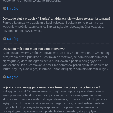
wypełnieniu umożliwi wysłanie zgłoszenia.
Na górę
Do czego służy przycisk “Zapisz” znajdujący się w oknie tworzenia tematu?
Funkcja ta umożliwia zapisanie kopii roboczej i dokończenie pisania oraz
wysłanie w późniejszym czasie. Zapisaną kopię roboczą można wczytać z
poziomu panelu użytkownika.
Na górę
Dlaczego mój post musi być akceptowany?
Administrator witryny mógł zadecydować, że posty na danym forum wymagają
przejrzenia przed publikacją. Jest również możliwe, że administrator umieścił
cię w grupie, która ma ograniczenia publikowania postów polegające na
konieczności ich akceptowania przez moderatorów przed opublikowaniem na
forum. Aby uzyskać więcej informacji, skontaktuj się z administratorem witryny.
Na górę
W jaki sposób mogę przesunąć swój temat na górę strony tematów?
Klikając odnośnik “Przesuń temat w górę”, znajdujący się w widoku tematu
zazwyczaj na dole strony, możesz przesunąć go na samą górę pierwszej
strony forum. Jeśli nie widać takiego odnośnika, oznacza to, że funkcja ta jest
wyłączona lub nie upłynął jeszcze wymagany czas, zanim będzie możliwe
użycie tej funkcji. Innym, łatwym sposobem na przesunięcie tematu na
początek, jest napisanie w nim posta. Należy pamiętać, aby przy tym