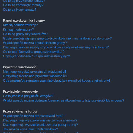
Co to są przyklejone tematy?
Co to są zamknięte tematy?
Co to są ikony tematu?
Rangi użytkownika i grupy
Kim są administratorzy?
Kim są moderatorzy?
Co to są grupy użytkowników?
Gdzie znajduje się spis grup użytkowników i jak można dołączyć do grupy?
W jaki sposób można zostać liderem grupy?
Dlaczego niektóre nazwy użytkowników są wyświetlane innymi kolorami?
Co to jest “Domyślna grupa użytkownika”?
Czym jest odnośnik “Zespół administracyjny”?
Prywatne wiadomości
Nie mogę wysyłać prywatnych wiadomości!
Otrzymuję niechciane prywatne wiadomości!
Otrzymałem/otrzymałam spam lub obraźliwy e-mail od kogoś z tej witryny!
Przyjaciele i wrogowie
Co to jest lista przyjaciół i wrogów?
W jaki sposób można dodawać/usuwać użytkowników z listy przyjaciół lub wrogów?
Przeszukiwanie forów
W jaki sposób można przeszukiwać fora?
Dlaczego moje wyszukiwanie nie zwraca wyników?
Dlaczego moje wyszukiwanie zwraca pustą stronę?!
Jak można wyszukać użytkowników?