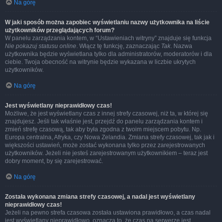
Na górę
W jaki sposób można zapobiec wyświetlaniu nazwy użytkownika na liście
użytkowników przeglądających forum?
W panelu zarządzania kontem, w “Ustawieniach witryny” znajduje się funkcja
Nie pokazuj statusu online
. Włącz tę funkcję, zaznaczając
Tak
. Nazwa
użytkownika będzie wyświetlana tylko dla administratorów, moderatorów i dla
ciebie. Twoja obecność na witrynie będzie wykazana w liczbie ukrytych
użytkowników.
Na górę
Jest wyświetlany nieprawidłowy czas!
Możliwe, że jest wyświetlany czas z innej strefy czasowej, niż ta, w której się
znajdujesz. Jeśli tak właśnie jest, przejdź do panelu zarządzania kontem i
zmień strefę czasową, tak aby była zgodna z twoim miejscem pobytu. Np.
Europa centralna, Afryka, czy Nowa Zelandia. Zmiana strefy czasowej, tak jak i
większości ustawień, może zostać wykonana tylko przez zarejestrowanych
użytkowników. Jeżeli nie jesteś zarejestrowanym użytkownikiem – teraz jest
dobry moment, by się zarejestrować.
Na górę
Została wykonana zmiana strefy czasowej, a nadal jest wyświetlany
nieprawidłowy czas!
Jeżeli na pewno strefa czasowa została ustawiona prawidłowo, a czas nadal
jest wyświetlany nieprawidłowo, oznacza to, że czas na serwerze jest