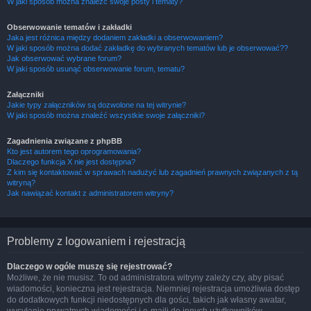
W jaki sposób można znaleźć swoje posty i tematy?
Obserwowanie tematów i zakładki
Jaka jest różnica między dodaniem zakładki a obserwowaniem?
W jaki sposób można dodać zakładkę do wybranych tematów lub je obserwować??
Jak obserwować wybrane forum?
W jaki sposób usunąć obserwowanie forum, tematu?
Załączniki
Jakie typy załączników są dozwolone na tej witrynie?
W jaki sposób można znaleźć wszystkie swoje załączniki?
Zagadnienia związane z phpBB
Kto jest autorem tego oprogramowania?
Dlaczego funkcja X nie jest dostępna?
Z kim się kontaktować w sprawach nadużyć lub zagadnień prawnych związanych z tą
witryną?
Jak nawiązać kontakt z administratorem witryny?
Problemy z logowaniem i rejestracją
Dlaczego w ogóle muszę się rejestrować?
Możliwe, że nie musisz. To od administratora witryny zależy czy, aby pisać
wiadomości, konieczna jest rejestracja. Niemniej rejestracja umożliwia dostęp
do dodatkowych funkcji niedostępnych dla gości, takich jak własny awatar,