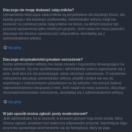
Dlaczego nie mogę dodawać załączników?
Uprawnienia dotyczące załączników są przydzielane dla każdego forum, dla
każdej grupy i dla każdego użytkownika. Administrator witryny mógł nie
zezwolić na zamieszczanie załączników na forum, na którym piszesz lub
przyznał uprawnienia tylko niektórym grupom. Jeśli nadal nie masz jasności,
dlaczego nie możesz zamieszczać załączników, skontaktuj się z
administratorem witryny.
Na górę
Dlaczego otrzymałem/otrzymałam ostrzeżenie?
Każdy administrator witryny ma swoje zasady i regulaminy obowiązujące na
danej witrynie. Są one opublikowane i administrator zaleca zapoznanie się z
nimi. Jeśli ktoś ich nie przestrzegał, może otrzymać ostrzeżenie. O udzieleniu
ostrzeżenia decyduje administrator witryny. phpBB Limited nie ma nic
wspólnego z ostrzeżeniami udzielanymi na tej witrynie i nie ponosi żadnej
odpowiedzialności związanej z nimi. Jeśli nadal nie masz jasności, dlaczego
otrzymałeś/otrzymałaś ostrzeżenie, skontaktuj się z administratorem witryny.
Na górę
W jaki sposób można zgłosić posty moderatorowi?
Jeśli administrator na to zezwolił, w prawym górnym rogu treści posta, który
chcesz zgłosić, powinien być widoczny odpowiedni przycisk. Naciśnięcie tego
przycisku spowoduje przeniesienie cię do formularza, który po jego