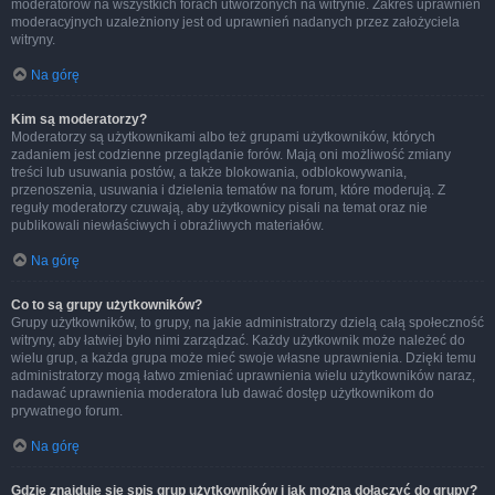
moderatorów na wszystkich forach utworzonych na witrynie. Zakres uprawnień
moderacyjnych uzależniony jest od uprawnień nadanych przez założyciela
witryny.
Na górę
Kim są moderatorzy?
Moderatorzy są użytkownikami albo też grupami użytkowników, których
zadaniem jest codzienne przeglądanie forów. Mają oni możliwość zmiany
treści lub usuwania postów, a także blokowania, odblokowywania,
przenoszenia, usuwania i dzielenia tematów na forum, które moderują. Z
reguły moderatorzy czuwają, aby użytkownicy pisali na temat oraz nie
publikowali niewłaściwych i obraźliwych materiałów.
Na górę
Co to są grupy użytkowników?
Grupy użytkowników, to grupy, na jakie administratorzy dzielą całą społeczność
witryny, aby łatwiej było nimi zarządzać. Każdy użytkownik może należeć do
wielu grup, a każda grupa może mieć swoje własne uprawnienia. Dzięki temu
administratorzy mogą łatwo zmieniać uprawnienia wielu użytkowników naraz,
nadawać uprawnienia moderatora lub dawać dostęp użytkownikom do
prywatnego forum.
Na górę
Gdzie znajduje się spis grup użytkowników i jak można dołączyć do grupy?