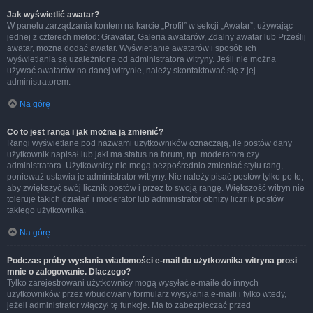
Jak wyświetlić awatar?
W panelu zarządzania kontem na karcie „Profil” w sekcji „Awatar”, używając
jednej z czterech metod: Gravatar, Galeria awatarów, Zdalny awatar lub Prześlij
awatar, można dodać awatar. Wyświetlanie awatarów i sposób ich
wyświetlania są uzależnione od administratora witryny. Jeśli nie można
używać awatarów na danej witrynie, należy skontaktować się z jej
administratorem.
Na górę
Co to jest ranga i jak można ją zmienić?
Rangi wyświetlane pod nazwami użytkowników oznaczają, ile postów dany
użytkownik napisał lub jaki ma status na forum, np. moderatora czy
administratora. Użytkownicy nie mogą bezpośrednio zmieniać stylu rang,
ponieważ ustawia je administrator witryny. Nie należy pisać postów tylko po to,
aby zwiększyć swój licznik postów i przez to swoją rangę. Większość witryn nie
toleruje takich działań i moderator lub administrator obniży licznik postów
takiego użytkownika.
Na górę
Podczas próby wysłania wiadomości e-mail do użytkownika witryna prosi
mnie o zalogowanie. Dlaczego?
Tylko zarejestrowani użytkownicy mogą wysyłać e-maile do innych
użytkowników przez wbudowany formularz wysyłania e-maili i tylko wtedy,
jeżeli administrator włączył tę funkcję. Ma to zabezpieczać przed