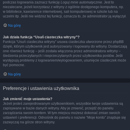
podczas logowania zaznacz funkcję
Loguj mnie automatycznie
. Jest to
niezalecane, jeżeli korzystasz z witryny z ogólnie dostępnego komputera, np.
w bibliotece, kawiarence internetowej, sali komputerowej w szkole lub na
uczelni itp. Jeśli nie widzisz tej funkcji, oznacza to, że administrator ją wyłączył.
Na górę
Jak działa funkcja “Usuń ciasteczka witryny”?
Funkcja “Usuń ciasteczka witryny” usuwa ciasteczka utworzone przez phpBB
dzięki, którym użytkownik jest autoryzowany i logowany do witryny. Dostarczają
one również funkcję – jeśli została włączona przez administratora witryny –
śledzenia przeczytanych i nieprzeczytanych przez użytkownika postów. Jeśli
występują problemy z logowaniem/wylogowaniem, usunięcie ciasteczek może
być pomocne.
Na górę
Preferencje i ustawienia użytkownika
Jak zmienić moje ustawienia?
Jeżeli jesteś zarejestrowanym użytkownikiem, wszystkie twoje ustawienia są
zapisywane w bazie danych witryny. Aby je zmienić, przejdź do panelu
zarządzania swoim kontem. W tym miejscu możesz dokonać zmian swoich
ustawień i preferencji. Odnośnik do panelu o nazwie “Moje konto” znajduje się
zazwyczaj na górze stron witryny.