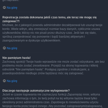
go naprawić.
Na górę
Rejestracja została dokonana jakiś czas temu, ale teraz nie mogę się
zalogować?!
Możliwe, że z jakiegoś powodu administrator dezaktywował lub usunął twoje
konto. Wiele witryn, aby zmniejszyć rozmiar bazy danych, cyklicznie usuwa
użytkowników, którzy nic nie pisali przez dłuższy czas. Jeśli tak się stało,
spróbuj zarejestrować się ponownie i bądź bardziej aktywnym i
zaangażowanym w dyskusje użytkownikiem.
Na górę
Nie pamiętam hasła!
Zachowaj spokój! Twoje hasło wprawdzie nie może zostać odzyskane, ale bez
problemu może zostać zresetowane. Przejdź na stronę logowania i kliknij
odnośnik “Nie pamiętam hasła”. Postępuj zgodnie z instrukcjami, a
prawdopodobnie niedługo znów będziesz móc się zalogować.
Na górę
Dlaczego następuje automatyczne wylogowanie?
Jeżeli w czasie logowania nie zaznaczysz funkcji
Zapamiętaj mnie
, witryna
zachowa informację o tym, że twój pobyt na tej witrynie będzie trwał tylko
określony przez administratora czas. Zapobiega to niewłaściwemu użyciu
twojego konta przez kogoś innego. Aby pozostać zalogowanym/zalogowaną,