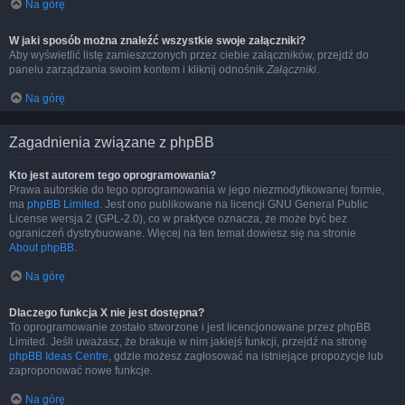
Na górę
W jaki sposób można znaleźć wszystkie swoje załączniki?
Aby wyświetlić listę zamieszczonych przez ciebie załączników, przejdź do
panelu zarządzania swoim kontem i kliknij odnośnik
Załączniki
.
Na górę
Zagadnienia związane z phpBB
Kto jest autorem tego oprogramowania?
Prawa autorskie do tego oprogramowania w jego niezmodyfikowanej formie,
ma
phpBB Limited
. Jest ono publikowane na licencji GNU General Public
License wersja 2 (GPL-2.0), co w praktyce oznacza, że może być bez
ograniczeń dystrybuowane. Więcej na ten temat dowiesz się na stronie
About phpBB
.
Na górę
Dlaczego funkcja X nie jest dostępna?
To oprogramowanie zostało stworzone i jest licencjonowane przez phpBB
Limited. Jeśli uważasz, że brakuje w nim jakiejś funkcji, przejdź na stronę
phpBB Ideas Centre
, gdzie możesz zagłosować na istniejące propozycje lub
zaproponować nowe funkcje.
Na górę