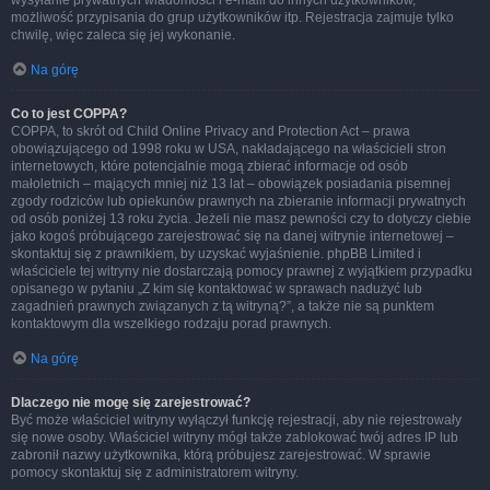
wysyłanie prywatnych wiadomości i e-maili do innych użytkowników,
możliwość przypisania do grup użytkowników itp. Rejestracja zajmuje tylko
chwilę, więc zaleca się jej wykonanie.
Na górę
Co to jest COPPA?
COPPA, to skrót od Child Online Privacy and Protection Act – prawa
obowiązującego od 1998 roku w USA, nakładającego na właścicieli stron
internetowych, które potencjalnie mogą zbierać informacje od osób
małoletnich – mających mniej niż 13 lat – obowiązek posiadania pisemnej
zgody rodziców lub opiekunów prawnych na zbieranie informacji prywatnych
od osób poniżej 13 roku życia. Jeżeli nie masz pewności czy to dotyczy ciebie
jako kogoś próbującego zarejestrować się na danej witrynie internetowej –
skontaktuj się z prawnikiem, by uzyskać wyjaśnienie. phpBB Limited i
właściciele tej witryny nie dostarczają pomocy prawnej z wyjątkiem przypadku
opisanego w pytaniu „Z kim się kontaktować w sprawach nadużyć lub
zagadnień prawnych związanych z tą witryną?”, a także nie są punktem
kontaktowym dla wszelkiego rodzaju porad prawnych.
Na górę
Dlaczego nie mogę się zarejestrować?
Być może właściciel witryny wyłączył funkcję rejestracji, aby nie rejestrowały
się nowe osoby. Właściciel witryny mógł także zablokować twój adres IP lub
zabronił nazwy użytkownika, którą próbujesz zarejestrować. W sprawie
pomocy skontaktuj się z administratorem witryny.