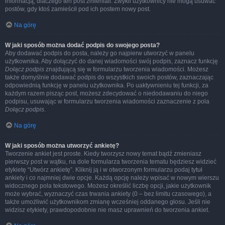
informacją, dlaczego ten post zmieniali. Zwykli użytkownicy nie mogą usuwać
postów, gdy ktoś zamieścił pod ich postem nowy post.
Na górę
W jaki sposób można dodać podpis do swojego posta?
Aby dodawać podpis do posta, należy go najpierw utworzyć w panelu
użytkownika. Aby dołączyć do danej wiadomości swój podpis, zaznacz funkcję
Dołącz podpis
znajdującą się w formularzu tworzenia wiadomości. Możesz
także domyślnie dodawać podpis do wszystkich swoich postów, zaznaczając
odpowiednią funkcję w panelu użytkownika. Po uaktywnieniu tej funkcji, za
każdym razem pisząc post, możesz zdecydować o niedodawaniu do niego
podpisu, usuwając w formularzu tworzenia wiadomości zaznaczenie z pola
Dołącz podpis
.
Na górę
W jaki sposób można utworzyć ankietę?
Tworzenie ankiet jest proste. Kiedy tworzysz nowy temat bądź zmieniasz
pierwszy post w wątku, na dole formularza tworzenia tematu będziesz widzieć
etykietę “Utwórz ankietę”. Kliknij ją i w otworzonym formularzu podaj tytuł
ankiety i co najmniej dwie opcje. Każdą opcję należy wpisać w nowym wierszu
widocznego pola tekstowego. Możesz określić liczbę opcji, jakie użytkownik
może wybrać, wyznaczyć czas trwania ankiety (0 – bez limitu czasowego), a
także umożliwić użytkownikom zmianę wcześniej oddanego głosu. Jeśli nie
widzisz etykiety, prawdopodobnie nie masz uprawnień do tworzenia ankiet.