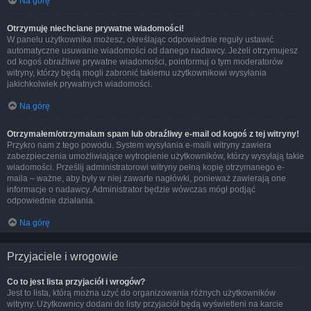
Na górę
Otrzymuję niechciane prywatne wiadomości!
W panelu użytkownika możesz, określając odpowiednie reguły ustawić
automatyczne usuwanie wiadomości od danego nadawcy. Jeżeli otrzymujesz
od kogoś obraźliwe prywatne wiadomości, poinformuj o tym moderatorów
witryny, którzy będą mogli zabronić takiemu użytkownikowi wysyłania
jakichkolwiek prywatnych wiadomości.
Na górę
Otrzymałem/otrzymałam spam lub obraźliwy e-mail od kogoś z tej witryny!
Przykro nam z tego powodu. System wysyłania e-maili witryny zawiera
zabezpieczenia umożliwiające wytropienie użytkowników, którzy wysyłają takie
wiadomości. Prześlij administratorowi witryny pełną kopię otrzymanego e-
maila – ważne, aby były w niej zawarte nagłówki, ponieważ zawierają one
informacje o nadawcy. Administrator będzie wówczas mógł podjąć
odpowiednie działania.
Na górę
Przyjaciele i wrogowie
Co to jest lista przyjaciół i wrogów?
Jest to lista, którą można użyć do organizowania różnych użytkowników
witryny. Użytkownicy dodani do listy przyjaciół będą wyświetleni na karcie