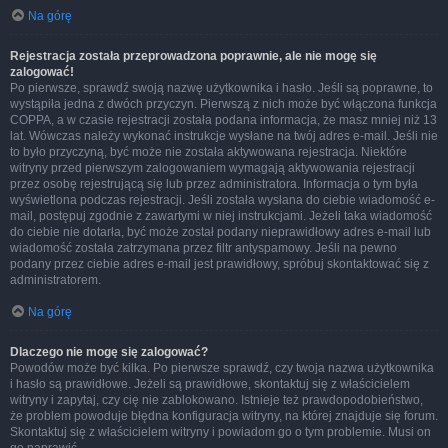
Na górę
Rejestracja została przeprowadzona poprawnie, ale nie mogę się
zalogować!
Po pierwsze, sprawdź swoją nazwę użytkownika i hasło. Jeśli są poprawne, to
wystąpiła jedna z dwóch przyczyn. Pierwszą z nich może być włączona funkcja
COPPA, a w czasie rejestracji została podana informacja, że masz mniej niż 13
lat. Wówczas należy wykonać instrukcje wysłane na twój adres e-mail. Jeśli nie
to było przyczyną, być może nie została aktywowana rejestracja. Niektóre
witryny przed pierwszym zalogowaniem wymagają aktywowania rejestracji
przez osobę rejestrującą się lub przez administratora. Informacja o tym była
wyświetlona podczas rejestracji. Jeśli została wysłana do ciebie wiadomość e-
mail, postępuj zgodnie z zawartymi w niej instrukcjami. Jeżeli taka wiadomość
do ciebie nie dotarła, być może został podany nieprawidłowy adres e-mail lub
wiadomość została zatrzymana przez filtr antyspamowy. Jeśli na pewno
podany przez ciebie adres e-mail jest prawidłowy, spróbuj skontaktować się z
administratorem.
Na górę
Dlaczego nie mogę się zalogować?
Powodów może być kilka. Po pierwsze sprawdź, czy twoja nazwa użytkownika
i hasło są prawidłowe. Jeżeli są prawidłowe, skontaktuj się z właścicielem
witryny i zapytaj, czy cię nie zablokowano. Istnieje też prawdopodobieństwo,
że problem powoduje błędna konfiguracja witryny, na której znajduje się forum.
Skontaktuj się z właścicielem witryny i powiadom go o tym problemie. Musi on