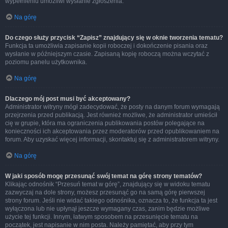
wypełnieniu umożliwi wysłanie zgłoszenia.
Na górę
Do czego służy przycisk “Zapisz” znajdujący się w oknie tworzenia tematu?
Funkcja ta umożliwia zapisanie kopii roboczej i dokończenie pisania oraz
wysłanie w późniejszym czasie. Zapisaną kopię roboczą można wczytać z
poziomu panelu użytkownika.
Na górę
Dlaczego mój post musi być akceptowany?
Administrator witryny mógł zadecydować, że posty na danym forum wymagają
przejrzenia przed publikacją. Jest również możliwe, że administrator umieścił
cię w grupie, która ma ograniczenia publikowania postów polegające na
konieczności ich akceptowania przez moderatorów przed opublikowaniem na
forum. Aby uzyskać więcej informacji, skontaktuj się z administratorem witryny.
Na górę
W jaki sposób mogę przesunąć swój temat na górę strony tematów?
Klikając odnośnik “Przesuń temat w górę”, znajdujący się w widoku tematu
zazwyczaj na dole strony, możesz przesunąć go na samą górę pierwszej
strony forum. Jeśli nie widać takiego odnośnika, oznacza to, że funkcja ta jest
wyłączona lub nie upłynął jeszcze wymagany czas, zanim będzie możliwe
użycie tej funkcji. Innym, łatwym sposobem na przesunięcie tematu na
początek, jest napisanie w nim posta. Należy pamiętać, aby przy tym