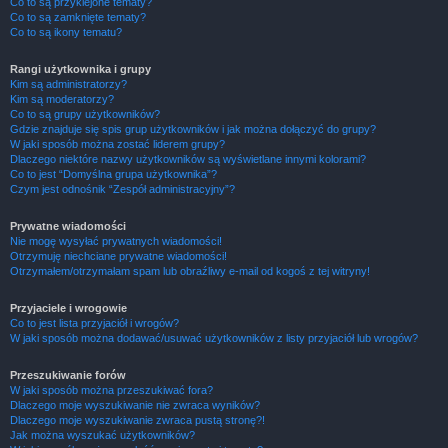
Co to są przyklejone tematy?
Co to są zamknięte tematy?
Co to są ikony tematu?
Rangi użytkownika i grupy
Kim są administratorzy?
Kim są moderatorzy?
Co to są grupy użytkowników?
Gdzie znajduje się spis grup użytkowników i jak można dołączyć do grupy?
W jaki sposób można zostać liderem grupy?
Dlaczego niektóre nazwy użytkowników są wyświetlane innymi kolorami?
Co to jest “Domyślna grupa użytkownika”?
Czym jest odnośnik “Zespół administracyjny”?
Prywatne wiadomości
Nie mogę wysyłać prywatnych wiadomości!
Otrzymuję niechciane prywatne wiadomości!
Otrzymałem/otrzymałam spam lub obraźliwy e-mail od kogoś z tej witryny!
Przyjaciele i wrogowie
Co to jest lista przyjaciół i wrogów?
W jaki sposób można dodawać/usuwać użytkowników z listy przyjaciół lub wrogów?
Przeszukiwanie forów
W jaki sposób można przeszukiwać fora?
Dlaczego moje wyszukiwanie nie zwraca wyników?
Dlaczego moje wyszukiwanie zwraca pustą stronę?!
Jak można wyszukać użytkowników?