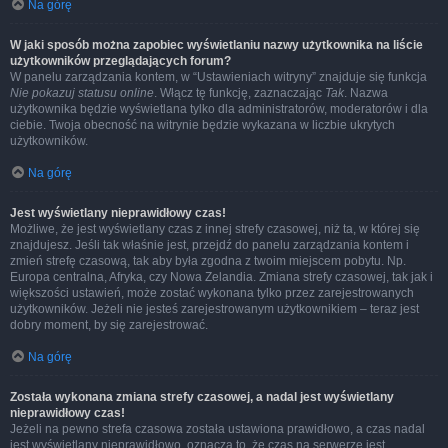
Na górę
W jaki sposób można zapobiec wyświetlaniu nazwy użytkownika na liście
użytkowników przeglądających forum?
W panelu zarządzania kontem, w “Ustawieniach witryny” znajduje się funkcja
Nie pokazuj statusu online
. Włącz tę funkcję, zaznaczając
Tak
. Nazwa
użytkownika będzie wyświetlana tylko dla administratorów, moderatorów i dla
ciebie. Twoja obecność na witrynie będzie wykazana w liczbie ukrytych
użytkowników.
Na górę
Jest wyświetlany nieprawidłowy czas!
Możliwe, że jest wyświetlany czas z innej strefy czasowej, niż ta, w której się
znajdujesz. Jeśli tak właśnie jest, przejdź do panelu zarządzania kontem i
zmień strefę czasową, tak aby była zgodna z twoim miejscem pobytu. Np.
Europa centralna, Afryka, czy Nowa Zelandia. Zmiana strefy czasowej, tak jak i
większości ustawień, może zostać wykonana tylko przez zarejestrowanych
użytkowników. Jeżeli nie jesteś zarejestrowanym użytkownikiem – teraz jest
dobry moment, by się zarejestrować.
Na górę
Została wykonana zmiana strefy czasowej, a nadal jest wyświetlany
nieprawidłowy czas!
Jeżeli na pewno strefa czasowa została ustawiona prawidłowo, a czas nadal
jest wyświetlany nieprawidłowo, oznacza to, że czas na serwerze jest