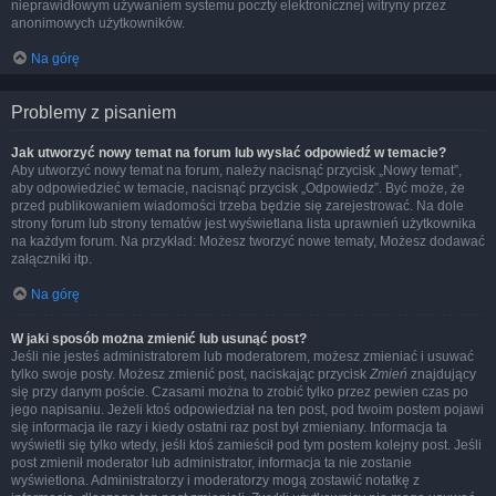
nieprawidłowym używaniem systemu poczty elektronicznej witryny przez
anonimowych użytkowników.
Na górę
Problemy z pisaniem
Jak utworzyć nowy temat na forum lub wysłać odpowiedź w temacie?
Aby utworzyć nowy temat na forum, należy nacisnąć przycisk „Nowy temat”,
aby odpowiedzieć w temacie, nacisnąć przycisk „Odpowiedz”. Być może, że
przed publikowaniem wiadomości trzeba będzie się zarejestrować. Na dole
strony forum lub strony tematów jest wyświetlana lista uprawnień użytkownika
na każdym forum. Na przykład: Możesz tworzyć nowe tematy, Możesz dodawać
załączniki itp.
Na górę
W jaki sposób można zmienić lub usunąć post?
Jeśli nie jesteś administratorem lub moderatorem, możesz zmieniać i usuwać
tylko swoje posty. Możesz zmienić post, naciskając przycisk
Zmień
znajdujący
się przy danym poście. Czasami można to zrobić tylko przez pewien czas po
jego napisaniu. Jeżeli ktoś odpowiedział na ten post, pod twoim postem pojawi
się informacja ile razy i kiedy ostatni raz post był zmieniany. Informacja ta
wyświetli się tylko wtedy, jeśli ktoś zamieścił pod tym postem kolejny post. Jeśli
post zmienił moderator lub administrator, informacja ta nie zostanie
wyświetlona. Administratorzy i moderatorzy mogą zostawić notatkę z