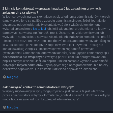
Z kim się kontaktować w sprawach nadużyć lub zagadnień prawnych
związanych z tą witryną?
W tych sprawach, należy skontaktować się z jednym z administratorów, których
dane wyświetlone są na liście zespołu administracyjnego. Jeżeli jednak nie
otrzymasz odpowiedzi, należy skontaktować się z właścicielem domeny –
wykonaj sprawdzenie
kto to jest
lub, jeśli witryna jest uruchomiona na jednym z
darmowych serwisów, np. Yahoo!, free.fr, f2s.com, itp., z kierownictwem lub
wydziałem nadużyć tego serwisu. Absolutnie
nie należy
do kompetencji phpBB
Limited i nie może ona w żaden sposób być obarczana odpowiedzialnością za
to w jaki sposób, gdzie lub przez kogo ta witryna jest używana. Proszę nie
kontaktować się z phpBB Limited w sprawach zagadnień prawnych
(wstrzymania i zaniechania, odpowiedzialności, szkalujących komentarzy itp.)
bezpośrednio nie związanych
z witryną phpBB.com lub oprogramowaniem
phpBB samym w sobie. Jeśli do phpBB Limited zostanie wysłana wiadomość
dotycząca
innych podmiotów
używających tego oprogramowania, nie należy
oczekiwać odpowiedzi, lub zostanie udzielona odpowiedź lakoniczna.
Na górę
Jak nawiązać kontakt z administratorem witryny?
Wszyscy użytkownicy witryny mogą używać – jeśli funkcja ta jest włączona
przez administratora witryny – formularza „Kontakt z nami”. Członkowie witryny
mogą także używać odnośnika „Zespół administracyjny”.
Na górę