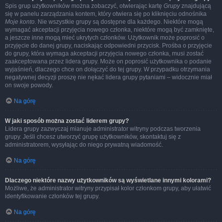
Spis grup użytkowników można zobaczyć, otwierając kartę
Grupy
znajdującą
się w panelu zarządzania kontem, który otwiera się po kliknięciu odnośnika
Moje konto
. Nie wszystkie grupy są dostępne dla każdego. Niektóre mogą
wymagać akceptacji przyjęcia nowego członka, niektóre mogą być zamknięte,
a jeszcze inne mogą mieć ukrytych członków. Użytkownik może poprosić o
przyjęcie do danej grupy, naciskając odpowiedni przycisk. Prośba o przyjęcie
do grupy, która wymaga akceptacji przyjęcia nowego członka, musi zostać
zaakceptowana przez lidera grupy. Może on poprosić użytkownika o podanie
wyjaśnień, dlaczego chce on dołączyć do tej grupy. W przypadku otrzymania
negatywnej decyzji proszę nie nękać lidera grupy pytaniami – widocznie miał
on swoje powody.
Na górę
W jaki sposób można zostać liderem grupy?
Lidera grupy zazwyczaj mianuje administrator witryny podczas tworzenia
grupy. Jeśli chcesz utworzyć grupę użytkowników, skontaktuj się z
administratorem, wysyłając do niego prywatną wiadomość.
Na górę
Dlaczego niektóre nazwy użytkowników są wyświetlane innymi kolorami?
Możliwe, że administrator witryny przypisał kolor członkom grupy, aby ułatwić
identyfikowanie członków tej grupy.
Na górę