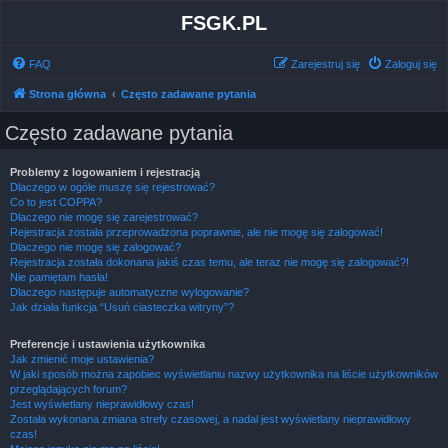
FSGK.PL
FAQ
Zarejestruj się
Zaloguj się
Strona główna
Często zadawane pytania
Często zadawane pytania
Problemy z logowaniem i rejestracją
Dlaczego w ogóle muszę się rejestrować?
Co to jest COPPA?
Dlaczego nie mogę się zarejestrować?
Rejestracja została przeprowadzona poprawnie, ale nie mogę się zalogować!
Dlaczego nie mogę się zalogować?
Rejestracja została dokonana jakiś czas temu, ale teraz nie mogę się zalogować?!
Nie pamiętam hasła!
Dlaczego następuje automatyczne wylogowanie?
Jak działa funkcja “Usuń ciasteczka witryny”?
Preferencje i ustawienia użytkownika
Jak zmienić moje ustawienia?
W jaki sposób można zapobiec wyświetlaniu nazwy użytkownika na liście użytkowników
przeglądających forum?
Jest wyświetlany nieprawidłowy czas!
Została wykonana zmiana strefy czasowej, a nadal jest wyświetlany nieprawidłowy
czas!