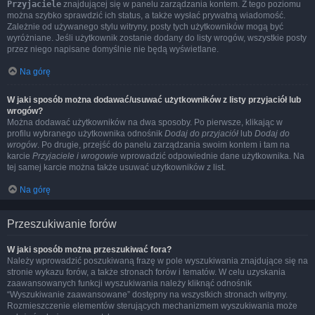
Przyjaciele
znajdującej się w panelu zarządzania kontem. Z tego poziomu
można szybko sprawdzić ich status, a także wysłać prywatną wiadomość.
Zależnie od używanego stylu witryny, posty tych użytkowników mogą być
wyróżniane. Jeśli użytkownik zostanie dodany do listy wrogów, wszystkie posty
przez niego napisane domyślnie nie będą wyświetlane.
Na górę
W jaki sposób można dodawać/usuwać użytkowników z listy przyjaciół lub
wrogów?
Można dodawać użytkowników na dwa sposoby. Po pierwsze, klikając w
profilu wybranego użytkownika odnośnik
Dodaj do przyjaciół
lub
Dodaj do
wrogów
. Po drugie, przejść do panelu zarządzania swoim kontem i tam na
karcie
Przyjaciele i wrogowie
wprowadzić odpowiednie dane użytkownika. Na
tej samej karcie można także usuwać użytkowników z list.
Na górę
Przeszukiwanie forów
W jaki sposób można przeszukiwać fora?
Należy wprowadzić poszukiwaną frazę w pole wyszukiwania znajdujące się na
stronie wykazu forów, a także stronach forów i tematów. W celu uzyskania
zaawansowanych funkcji wyszukiwania należy kliknąć odnośnik
“Wyszukiwanie zaawansowane” dostępny na wszystkich stronach witryny.
Rozmieszczenie elementów sterujących mechanizmem wyszukiwania może