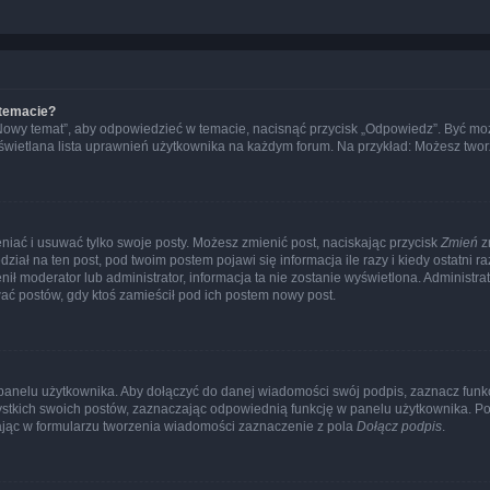
 temacie?
„Nowy temat”, aby odpowiedzieć w temacie, nacisnąć przycisk „Odpowiedz”. Być mo
wyświetlana lista uprawnień użytkownika na każdym forum. Na przykład: Możesz two
niać i usuwać tylko swoje posty. Możesz zmienić post, naciskając przycisk
Zmień
z
iał na ten post, pod twoim postem pojawi się informacja ile razy i kiedy ostatni raz
ienił moderator lub administrator, informacja ta nie zostanie wyświetlona. Administr
ać postów, gdy ktoś zamieścił pod ich postem nowy post.
panelu użytkownika. Aby dołączyć do danej wiadomości swój podpis, zaznacz funk
kich swoich postów, zaznaczając odpowiednią funkcję w panelu użytkownika. Po u
ąc w formularzu tworzenia wiadomości zaznaczenie z pola
Dołącz podpis
.