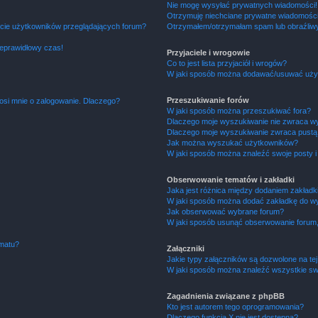
Nie mogę wysyłać prywatnych wiadomości!
Otrzymuję niechciane prywatne wiadomości
ście użytkowników przeglądających forum?
Otrzymałem/otrzymałam spam lub obraźliwy 
ieprawidłowy czas!
Przyjaciele i wrogowie
Co to jest lista przyjaciół i wrogów?
W jaki sposób można dodawać/usuwać użytk
Przeszukiwanie forów
osi mnie o zalogowanie. Dlaczego?
W jaki sposób można przeszukiwać fora?
Dlaczego moje wyszukiwanie nie zwraca w
Dlaczego moje wyszukiwanie zwraca pustą 
Jak można wyszukać użytkowników?
W jaki sposób można znaleźć swoje posty i
Obserwowanie tematów i zakładki
Jaka jest różnica między dodaniem zakład
W jaki sposób można dodać zakładkę do w
Jak obserwować wybrane forum?
W jaki sposób usunąć obserwowanie forum
ematu?
Załączniki
Jakie typy załączników są dozwolone na tej
W jaki sposób można znaleźć wszystkie swo
Zagadnienia związane z phpBB
Kto jest autorem tego oprogramowania?
Dlaczego funkcja X nie jest dostępna?