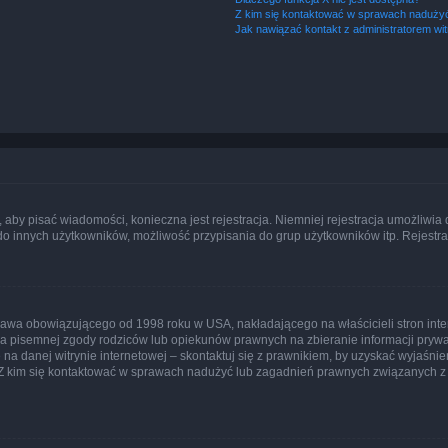
Z kim się kontaktować w sprawach nadużyć
Jak nawiązać kontakt z administratorem wi
y, aby pisać wiadomości, konieczna jest rejestracja. Niemniej rejestracja umożliwia
do innych użytkowników, możliwość przypisania do grup użytkowników itp. Rejestracj
prawa obowiązującego od 1998 roku w USA, nakładającego na właścicieli stron int
ia pisemnej zgody rodziców lub opiekunów prawnych na zbieranie informacji prywa
na danej witrynie internetowej – skontaktuj się z prawnikiem, by uzyskać wyjaśnieni
 kim się kontaktować w sprawach nadużyć lub zagadnień prawnych związanych z t