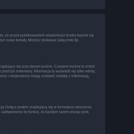
że, że przed publikowaniem wiadomości trzeba będzie się
rzyć nowe tematy, Możesz dodawać załączniki itp.
najdujący się przy danym poście. Czasami można to zrobić
 post był zmieniany. Informacja ta wyświetli się tylko wtedy,
atorzy i moderatorzy mogą zostawić notatkę z informacją,
cję
Dołącz podpis
znajdującą się w formularzu tworzenia
aktywnieniu tej funkcji, za każdym razem pisząc post,