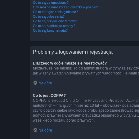
Co to są są emotikony?
Czy można umieszczać obrazki w poście?
Co to są ogłoszenia globalne?
Co to są ogłoszenia?
Co to są przyklejone tematy?
Co to są zamknięte tematy?
Co to są ikony tematu?
Problemy z logowaniem i rejestracją
Dlaczego w ogóle muszę się rejestrować?
Możliwe, że nie musisz. To od administratora witryny zależy cz
jak własny awatar, wysyłanie prywatnych wiadomości i e-maili 
Na górę
Co to jest COPPA?
COPPA, to skrót od Child Online Privacy and Protection Act – 
małoletnich – mających mniej niż 13 lat – obowiązek posiadan
czy to dotyczy ciebie jako kogoś próbującego zarejestrować się 
pomocy prawnej z wyjątkiem przypadku opisanego w pytaniu „Z
wszelkiego rodzaju porad prawnych.
Na górę