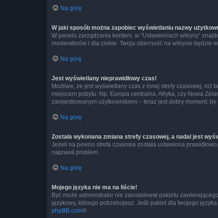
Na górę
W jaki sposób można zapobiec wyświetlaniu nazwy użytkown
W panelu zarządzania kontem, w “Ustawieniach witryny” znajdu
moderatorów i dla ciebie. Twoja obecność na witrynie będzie 
Na górę
Jest wyświetlany nieprawidłowy czas!
Możliwe, że jest wyświetlany czas z innej strefy czasowej, niż 
miejscem pobytu. Np. Europa centralna, Afryka, czy Nowa Zelan
zarejestrowanym użytkownikiem – teraz jest dobry moment, by 
Na górę
Została wykonana zmiana strefy czasowej, a nadal jest wyś
Jeżeli na pewno strefa czasowa została ustawiona prawidłowo, 
naprawił problem.
Na górę
Mojego języka nie ma na liście!
Być może administrator nie zainstalował pakietu zawierającego
językowy, którego potrzebujesz. Jeśli pakiet dla twojego język
phpBB.com
®