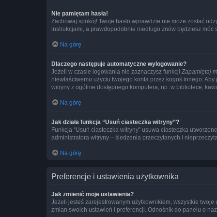
Nie pamiętam hasła!
Zachowaj spokój! Twoje hasło wprawdzie nie może zostać odzys
instrukcjami, a prawdopodobnie niedługo znów będziesz móc 
Na górę
Dlaczego następuje automatyczne wylogowanie?
Jeżeli w czasie logowania nie zaznaczysz funkcji
Zapamiętaj m
niewłaściwemu użyciu twojego konta przez kogoś innego. Ab
witryny z ogólnie dostępnego komputera, np. w bibliotece, kawiar
Na górę
Jak działa funkcja “Usuń ciasteczka witryny”?
Funkcja “Usuń ciasteczka witryny” usuwa ciasteczka utworzone 
administratora witryny – śledzenia przeczytanych i nieprzec
Na górę
Preferencje i ustawienia użytkownika
Jak zmienić moje ustawienia?
Jeżeli jesteś zarejestrowanym użytkownikiem, wszystkie twoje
zmian swoich ustawień i preferencji. Odnośnik do panelu o nazw