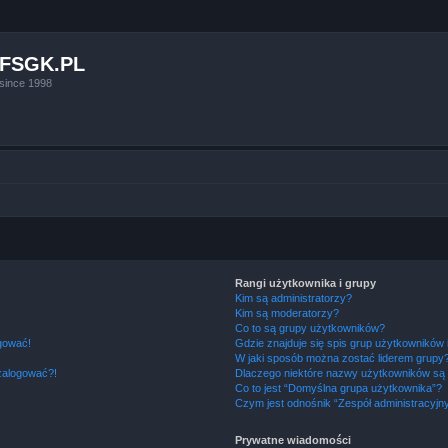
FSGK.PL
since 1998
Rangi użytkownika i grupy
Kim są administratorzy?
Kim są moderatorzy?
Co to są grupy użytkowników?
ogować!
Gdzie znajduje się spis grup użytkowników
W jaki sposób można zostać liderem grupy
 zalogować?!
Dlaczego niektóre nazwy użytkowników są 
Co to jest “Domyślna grupa użytkownika”?
Czym jest odnośnik “Zespół administracyjn
Prywatne wiadomości