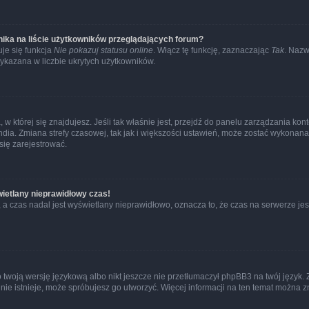
ika na liście użytkowników przeglądających forum?
je się funkcja
Nie pokazuj statusu online
. Włącz tę funkcję, zaznaczając
Tak
. Nazw
wykazana w liczbie ukrytych użytkowników.
ta, w której się znajdujesz. Jeśli tak właśnie jest, przejdź do panelu zarządzania k
dia. Zmiana strefy czasowej, tak jak i większości ustawień, może zostać wykonana 
się zarejestrować.
wietlany nieprawidłowy czas!
a czas nadal jest wyświetlany nieprawidłowo, oznacza to, że czas na serwerze jes
 twoją wersję językową albo nikt jeszcze nie przetłumaczył phpBB3 na twój język. 
a nie istnieje, może spróbujesz go utworzyć. Więcej informacji na ten temat można z