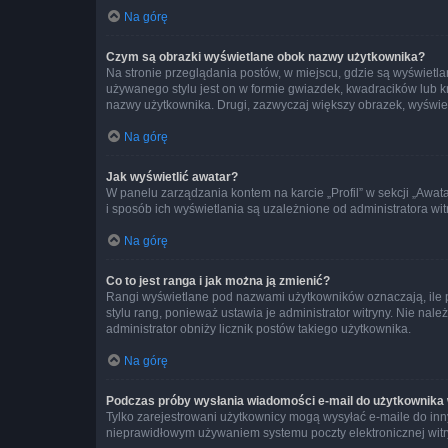
Na górę
Czym są obrazki wyświetlane obok nazwy użytkownika?
Na stronie przeglądania postów, w miejscu, gdzie są wyświetl
używanego stylu jest on w formie gwiazdek, kwadracików lub kro
nazwy użytkownika. Drugi, zazwyczaj większy obrazek, wyświet
Na górę
Jak wyświetlić awatar?
W panelu zarządzania kontem na karcie „Profil” w sekcji „Awat
i sposób ich wyświetlania są uzależnione od administratora wit
Na górę
Co to jest ranga i jak można ją zmienić?
Rangi wyświetlane pod nazwami użytkowników oznaczają, ile po
stylu rang, ponieważ ustawia je administrator witryny. Nie należ
administrator obniży licznik postów takiego użytkownika.
Na górę
Podczas próby wysłania wiadomości e-mail do użytkownika 
Tylko zarejestrowani użytkownicy mogą wysyłać e-maile do inny
nieprawidłowym używaniem systemu poczty elektronicznej wit