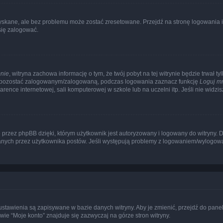
kane, ale bez problemu może zostać zresetowane. Przejdź na stronę logowania i k
się zalogować.
nie
, witryna zachowa informację o tym, że twój pobyt na tej witrynie będzie trwał t
y pozostać zalogowanym/zalogowaną, podczas logowania zaznacz funkcję
Loguj m
ence internetowej, sali komputerowej w szkole lub na uczelni itp. Jeśli nie widzisz t
przez phpBB dzięki, którym użytkownik jest autoryzowany i logowany do witryny. D
zytanych przez użytkownika postów. Jeśli występują problemy z logowaniem/wylogo
 ustawienia są zapisywane w bazie danych witryny. Aby je zmienić, przejdź do p
ie “Moje konto” znajduje się zazwyczaj na górze stron witryny.