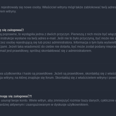
ie rejestrowały się nowe osoby. Właściciel witryny mógł także zablokować twój adre
rem witryny.
ę się zalogować!
są poprawne, to wystąpiła jedna z dwóch przyczyn. Pierwszą z nich może być włącz
nstrukcje wysłane na twój adres e-mail. Jeśli nie to było przyczyną, być może nie 
 osobę rejestrującą się lub przez administratora. Informacja o tym była wyświetlo
kcjami. Jeżeli taka wiadomość do ciebie nie dotarła, być może został podany niep
mail jest prawidłowy, spróbuj skontaktować się z administratorem.
żytkownika i hasło są prawidłowe. Jeżeli są prawidłowe, skontaktuj się z właścicie
itryny, na której znajduje się forum. Skontaktuj się z właścicielem witryny i po
e mogę się zalogować?!
sunął twoje konto. Wiele witryn, aby zmniejszyć rozmiar bazy danych, cyklicznie u
dź bardziej aktywnym i zaangażowanym w dyskusje użytkownikiem.