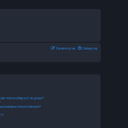
Zarejestruj się
Zaloguj się
 i jak można dołączyć do grupy?
?
wyświetlane innymi kolorami?
y”?