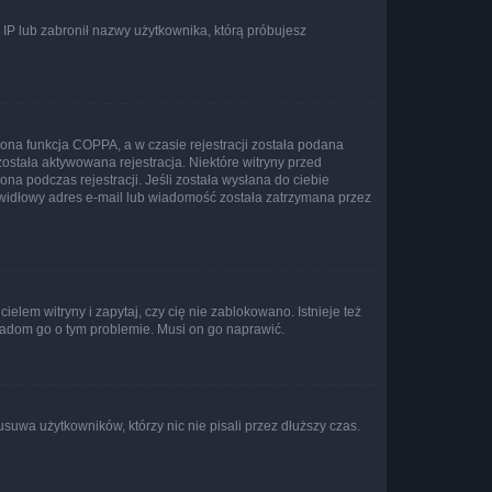
s IP lub zabronił nazwy użytkownika, którą próbujesz
ona funkcja COPPA, a w czasie rejestracji została podana
została aktywowana rejestracja. Niektóre witryny przed
na podczas rejestracji. Jeśli została wysłana do ciebie
rawidłowy adres e-mail lub wiadomość została zatrzymana przez
lem witryny i zapytaj, czy cię nie zablokowano. Istnieje też
wiadom go o tym problemie. Musi on go naprawić.
suwa użytkowników, którzy nic nie pisali przez dłuższy czas.