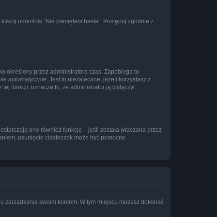
liknij odnośnik “Nie pamiętam hasła”. Postępuj zgodnie z
ylko określony przez administratora czas. Zapobiega to
nie automatycznie
. Jest to niezalecane, jeżeli korzystasz z
ej funkcji, oznacza to, że administrator ją wyłączył.
ostarczają one również funkcję – jeśli została włączona przez
waniem, usunięcie ciasteczek może być pomocne.
anelu zarządzania swoim kontem. W tym miejscu możesz dokonać