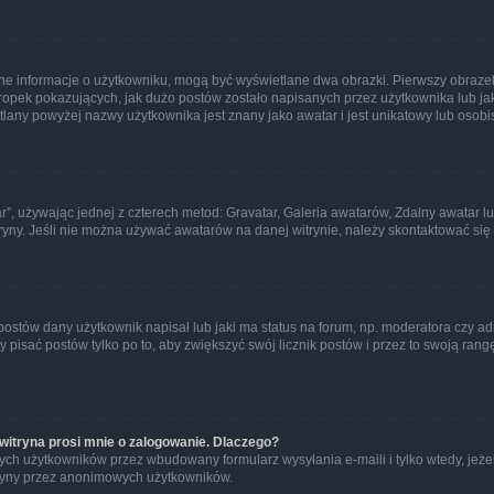
ane informacje o użytkowniku, mogą być wyświetlane dwa obrazki. Pierwszy obrazek
pek pokazujących, jak dużo postów zostało napisanych przez użytkownika lub jaki j
lany powyżej nazwy użytkownika jest znany jako awatar i jest unikatowy lub osobi
ar”, używając jednej z czterech metod: Gravatar, Galeria awatarów, Zdalny awatar 
ryny. Jeśli nie można używać awatarów na danej witrynie, należy skontaktować się 
stów dany użytkownik napisał lub jaki ma status na forum, np. moderatora czy a
y pisać postów tylko po to, aby zwiększyć swój licznik postów i przez to swoją rangę
witryna prosi mnie o zalogowanie. Dlaczego?
ch użytkowników przez wbudowany formularz wysyłania e-maili i tylko wtedy, jeżeli
ryny przez anonimowych użytkowników.