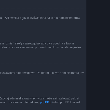
a użytkownika będzie wyświetlana tylko dla administratorów,
ontem i zmień strefę czasową, tak aby była zgodna z twoim
tylko przez zarejestrowanych użytkowników. Jeżeli nie jesteś
t ustawiony nieprawidłowo. Poinformuj o tym administratora, by
Zapytaj administratora witryny czy może zainstalować pakiet
naleźć na stronie internetowej
phpBB.pl
® lub phpBB Limited