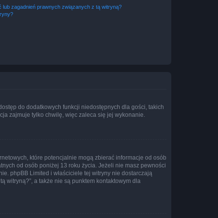
 lub zagadnień prawnych związanych z tą witryną?
tryny?
 dostęp do dodatkowych funkcji niedostępnych dla gości, takich
a zajmuje tylko chwilę, więc zaleca się jej wykonanie.
ernetowych, które potencjalnie mogą zbierać informacje od osób
tnych od osób poniżej 13 roku życia. Jeżeli nie masz pewności
e. phpBB Limited i właściciele tej witryny nie dostarczają
ą witryną?”, a także nie są punktem kontaktowym dla