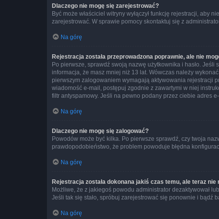
Dlaczego nie mogę się zarejestrować?
Być może właściciel witryny wyłączył funkcję rejestracji, aby n
zarejestrować. W sprawie pomocy skontaktuj się z administrato
Na górę
Rejestracja została przeprowadzona poprawnie, ale nie mog
Po pierwsze, sprawdź swoją nazwę użytkownika i hasło. Jeśli 
informacja, że masz mniej niż 13 lat. Wówczas należy wykonać i
pierwszym zalogowaniem wymagają aktywowania rejestracji przez
wiadomość e-mail, postępuj zgodnie z zawartymi w niej instru
filtr antyspamowy. Jeśli na pewno podany przez ciebie adres e-
Na górę
Dlaczego nie mogę się zalogować?
Powodów może być kilka. Po pierwsze sprawdź, czy twoja nazwa u
prawdopodobieństwo, że problem powoduje błędna konfiguracja w
Na górę
Rejestracja została dokonana jakiś czas temu, ale teraz ni
Możliwe, że z jakiegoś powodu administrator dezaktywował lub u
Jeśli tak się stało, spróbuj zarejestrować się ponownie i bą
Na górę