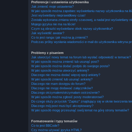
Preferencje i ustawienia użytkownika
Jak zmienić moje ustawienia?
W jaki sposób można zapobiec wyświetlaniu nazwy użytkownika na li
Jest wyświetlany nieprawidłowy czas!
Została wykonana zmiana strefy czasowej, a nadal jest wyświetlany n
Mojego języka nie ma na liście!
Czym są obrazki wyświetlane obok nazwy użytkownika?
Jak wyświetlić awatar?
Co to jest ranga i jak można ją zmienić?
Podczas próby wysłania wiadomości e-mail do użytkownika witryna pr
Problemy z pisaniem
Jak utworzyć nowy temat na forum lub wysłać odpowiedź w temacie?
W jaki sposób można zmienić lub usunąć post?
W jaki sposób można dodać podpis do swojego posta?
W jaki sposób można utworzyć ankietę?
Dlaczego nie można dodać więcej opcji ankiety?
W jaki sposób zmienić lub usunąć ankietę?
Dlaczego nie mam dostępu do forum?
Dlaczego nie mogę dodawać załączników?
Dlaczego otrzymałem/otrzymałam ostrzeżenie?
W jaki sposób można zgłosić posty moderatorowi?
Do czego służy przycisk “Zapisz” znajdujący się w oknie tworzenia t
Dlaczego mój post musi być akceptowany?
W jaki sposób mogę przesunąć swój temat na górę strony tematów?
Formatowanie i typy tematów
Co to jest BBCode?
Czy można używać języka HTML?