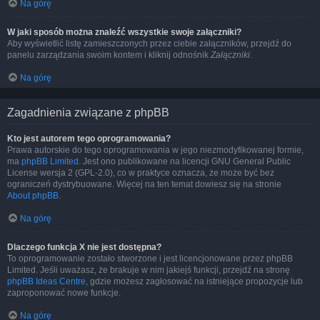
Na górę
W jaki sposób można znaleźć wszystkie swoje załączniki?
Aby wyświetlić listę zamieszczonych przez ciebie załączników, przejdź do
panelu zarządzania swoim kontem i kliknij odnośnik
Załączniki
.
Na górę
Zagadnienia związane z phpBB
Kto jest autorem tego oprogramowania?
Prawa autorskie do tego oprogramowania w jego niezmodyfikowanej formie,
ma
phpBB Limited
. Jest ono publikowane na licencji GNU General Public
License wersja 2 (GPL-2.0), co w praktyce oznacza, że może być bez
ograniczeń dystrybuowane. Więcej na ten temat dowiesz się na stronie
About phpBB
.
Na górę
Dlaczego funkcja X nie jest dostępna?
To oprogramowanie zostało stworzone i jest licencjonowane przez phpBB
Limited. Jeśli uważasz, że brakuje w nim jakiejś funkcji, przejdź na stronę
phpBB Ideas Centre
, gdzie możesz zagłosować na istniejące propozycje lub
zaproponować nowe funkcje.
Na górę