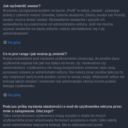
Jak wyświetlić awatar?
W panelu zarządzania kontem na karcie „Profil” w sekcji „Awatar”, używając
jednej z czterech metod: Gravatar, Galeria awatarów, Zdalny awatar lub Prześlij
awatar, można dodać awatar. Wyświetlanie awatarów i sposób ich
wyświetlania są uzależnione od administratora witryny. Jeśli nie można
używać awatarów na danej witrynie, należy skontaktować się z jej
administratorem.
Na górę
Co to jest ranga i jak można ją zmienić?
Rangi wyświetlane pod nazwami użytkowników oznaczają, ile postów dany
użytkownik napisał lub jaki ma status na forum, np. moderatora czy
administratora. Użytkownicy nie mogą bezpośrednio zmieniać stylu rang,
ponieważ ustawia je administrator witryny. Nie należy pisać postów tylko po to,
aby zwiększyć swój licznik postów i przez to swoją rangę. Większość witryn nie
toleruje takich działań i moderator lub administrator obniży licznik postów
takiego użytkownika.
Na górę
Podczas próby wysłania wiadomości e-mail do użytkownika witryna prosi
mnie o zalogowanie. Dlaczego?
Tylko zarejestrowani użytkownicy mogą wysyłać e-maile do innych
użytkowników przez wbudowany formularz wysyłania e-maili i tylko wtedy,
jeżeli administrator włączył tę funkcję. Ma to zabezpieczać przed