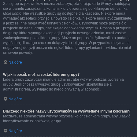
Spis grup użytkowników można zobaczyć, otwierając kartę
Grupy
znajdującą
się w panelu zarządzania kontem, który otwiera się po kliknięciu odnośnika
Moje konto
. Nie wszystkie grupy są dostępne dla każdego. Niektóre mogą
wymagać akceptacji przyjęcia nowego członka, niektóre mogą być zamknięte,
a jeszcze inne mogą mieć ukrytych członków. Użytkownik może poprosić o
przyjęcie do danej grupy, naciskając odpowiedni przycisk. Prośba o przyjęcie
do grupy, która wymaga akceptacji przyjęcia nowego członka, musi zostać
zaakceptowana przez lidera grupy. Może on poprosić użytkownika o podanie
wyjaśnień, dlaczego chce on dołączyć do tej grupy. W przypadku otrzymania
negatywnej decyzji proszę nie nękać lidera grupy pytaniami – widocznie miał
on swoje powody.
Na górę
W jaki sposób można zostać liderem grupy?
Lidera grupy zazwyczaj mianuje administrator witryny podczas tworzenia
grupy. Jeśli chcesz utworzyć grupę użytkowników, skontaktuj się z
administratorem, wysyłając do niego prywatną wiadomość.
Na górę
Dlaczego niektóre nazwy użytkowników są wyświetlane innymi kolorami?
Możliwe, że administrator witryny przypisał kolor członkom grupy, aby ułatwić
identyfikowanie członków tej grupy.
Na górę