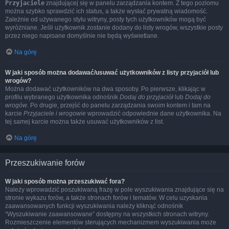
Przyjaciele
znajdującej się w panelu zarządzania kontem. Z tego poziomu
można szybko sprawdzić ich status, a także wysłać prywatną wiadomość.
Zależnie od używanego stylu witryny, posty tych użytkowników mogą być
wyróżniane. Jeśli użytkownik zostanie dodany do listy wrogów, wszystkie posty
przez niego napisane domyślnie nie będą wyświetlane.
Na górę
W jaki sposób można dodawać/usuwać użytkowników z listy przyjaciół lub
wrogów?
Można dodawać użytkowników na dwa sposoby. Po pierwsze, klikając w
profilu wybranego użytkownika odnośnik
Dodaj do przyjaciół
lub
Dodaj do
wrogów
. Po drugie, przejść do panelu zarządzania swoim kontem i tam na
karcie
Przyjaciele i wrogowie
wprowadzić odpowiednie dane użytkownika. Na
tej samej karcie można także usuwać użytkowników z list.
Na górę
Przeszukiwanie forów
W jaki sposób można przeszukiwać fora?
Należy wprowadzić poszukiwaną frazę w pole wyszukiwania znajdujące się na
stronie wykazu forów, a także stronach forów i tematów. W celu uzyskania
zaawansowanych funkcji wyszukiwania należy kliknąć odnośnik
“Wyszukiwanie zaawansowane” dostępny na wszystkich stronach witryny.
Rozmieszczenie elementów sterujących mechanizmem wyszukiwania może