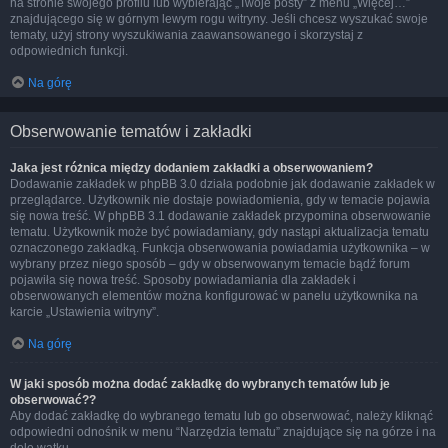
na stronie swojego profilu lub wybierając „Twoje posty” z menu „Więcej…”
znajdującego się w górnym lewym rogu witryny. Jeśli chcesz wyszukać swoje
tematy, użyj strony wyszukiwania zaawansowanego i skorzystaj z
odpowiednich funkcji.
Na górę
Obserwowanie tematów i zakładki
Jaka jest różnica między dodaniem zakładki a obserwowaniem?
Dodawanie zakładek w phpBB 3.0 działa podobnie jak dodawanie zakładek w
przeglądarce. Użytkownik nie dostaje powiadomienia, gdy w temacie pojawia
się nowa treść. W phpBB 3.1 dodawanie zakładek przypomina obserwowanie
tematu. Użytkownik może być powiadamiany, gdy nastąpi aktualizacja tematu
oznaczonego zakładką. Funkcja obserwowania powiadamia użytkownika – w
wybrany przez niego sposób – gdy w obserwowanym temacie bądź forum
pojawiła się nowa treść. Sposoby powiadamiania dla zakładek i
obserwowanych elementów można konfigurować w panelu użytkownika na
karcie „Ustawienia witryny”.
Na górę
W jaki sposób można dodać zakładkę do wybranych tematów lub je
obserwować??
Aby dodać zakładkę do wybranego tematu lub go obserwować, należy kliknąć
odpowiedni odnośnik w menu “Narzędzia tematu” znajdujące się na górze i na