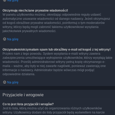
Na górę
Otrzymuję niechciane prywatne wiadomości!
W panelu użytkownika możesz, określając odpowiednie reguły ustawić
automatyczne usuwanie wiadomości od danego nadawcy. Jeżeli otrzymujesz
od kogoś obraźliwe prywatne wiadomości, poinformuj o tym moderatorów
witryny, którzy będą mogli zabronić takiemu użytkownikowi wysyłania
jakichkolwiek prywatnych wiadomości.
Na górę
Otrzymałem/otrzymałam spam lub obraźliwy e-mail od kogoś z tej witryny!
Przykro nam z tego powodu. System wysyłania e-maili witryny zawiera
zabezpieczenia umożliwiające wytropienie użytkowników, którzy wysyłają takie
wiadomości. Prześlij administratorowi witryny pełną kopię otrzymanego e-
maila – ważne, aby były w niej zawarte nagłówki, ponieważ zawierają one
informacje o nadawcy. Administrator będzie wówczas mógł podjąć
odpowiednie działania.
Na górę
Przyjaciele i wrogowie
Co to jest lista przyjaciół i wrogów?
Jest to lista, którą można użyć do organizowania różnych użytkowników
witryny. Użytkownicy dodani do listy przyjaciół będą wyświetleni na karcie