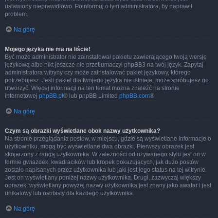
ustawiony nieprawidłowo. Poinformuj o tym administratora, by naprawił
problem.
Na górę
Mojego języka nie ma na liście!
Być może administrator nie zainstalował pakietu zawierającego twoją wersję
językową albo nikt jeszcze nie przetłumaczył phpBB3 na twój język. Zapytaj
administratora witryny czy może zainstalować pakiet językowy, którego
potrzebujesz. Jeśli pakiet dla twojego języka nie istnieje, może spróbujesz go
utworzyć. Więcej informacji na ten temat można znaleźć na stronie
internetowej
phpBB.pl
® lub phpBB Limited
phpBB.com
®
Na górę
Czym są obrazki wyświetlane obok nazwy użytkownika?
Na stronie przeglądania postów, w miejscu, gdzie są wyświetlane informacje o
użytkowniku, mogą być wyświetlane dwa obrazki. Pierwszy obrazek jest
skojarzony z rangą użytkownika. W zależności od używanego stylu jest on w
formie gwiazdek, kwadracików lub kropek pokazujących, jak dużo postów
zostało napisanych przez użytkownika lub jaki jest jego status na tej witrynie.
Jest on wyświetlany poniżej nazwy użytkownika. Drugi, zazwyczaj większy
obrazek, wyświetlany powyżej nazwy użytkownika jest znany jako awatar i jest
unikatowy lub osobisty dla każdego użytkownika.
Na górę