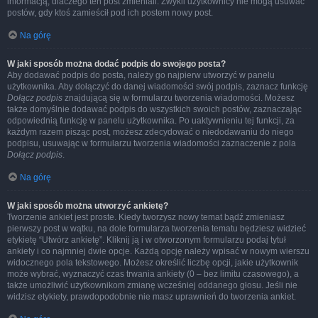
informacją, dlaczego ten post zmieniali. Zwykli użytkownicy nie mogą usuwać
postów, gdy ktoś zamieścił pod ich postem nowy post.
Na górę
W jaki sposób można dodać podpis do swojego posta?
Aby dodawać podpis do posta, należy go najpierw utworzyć w panelu
użytkownika. Aby dołączyć do danej wiadomości swój podpis, zaznacz funkcję
Dołącz podpis
znajdującą się w formularzu tworzenia wiadomości. Możesz
także domyślnie dodawać podpis do wszystkich swoich postów, zaznaczając
odpowiednią funkcję w panelu użytkownika. Po uaktywnieniu tej funkcji, za
każdym razem pisząc post, możesz zdecydować o niedodawaniu do niego
podpisu, usuwając w formularzu tworzenia wiadomości zaznaczenie z pola
Dołącz podpis
.
Na górę
W jaki sposób można utworzyć ankietę?
Tworzenie ankiet jest proste. Kiedy tworzysz nowy temat bądź zmieniasz
pierwszy post w wątku, na dole formularza tworzenia tematu będziesz widzieć
etykietę “Utwórz ankietę”. Kliknij ją i w otworzonym formularzu podaj tytuł
ankiety i co najmniej dwie opcje. Każdą opcję należy wpisać w nowym wierszu
widocznego pola tekstowego. Możesz określić liczbę opcji, jakie użytkownik
może wybrać, wyznaczyć czas trwania ankiety (0 – bez limitu czasowego), a
także umożliwić użytkownikom zmianę wcześniej oddanego głosu. Jeśli nie
widzisz etykiety, prawdopodobnie nie masz uprawnień do tworzenia ankiet.