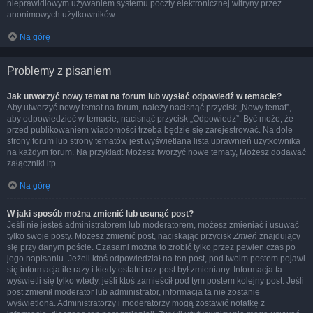
nieprawidłowym używaniem systemu poczty elektronicznej witryny przez
anonimowych użytkowników.
Na górę
Problemy z pisaniem
Jak utworzyć nowy temat na forum lub wysłać odpowiedź w temacie?
Aby utworzyć nowy temat na forum, należy nacisnąć przycisk „Nowy temat”,
aby odpowiedzieć w temacie, nacisnąć przycisk „Odpowiedz”. Być może, że
przed publikowaniem wiadomości trzeba będzie się zarejestrować. Na dole
strony forum lub strony tematów jest wyświetlana lista uprawnień użytkownika
na każdym forum. Na przykład: Możesz tworzyć nowe tematy, Możesz dodawać
załączniki itp.
Na górę
W jaki sposób można zmienić lub usunąć post?
Jeśli nie jesteś administratorem lub moderatorem, możesz zmieniać i usuwać
tylko swoje posty. Możesz zmienić post, naciskając przycisk
Zmień
znajdujący
się przy danym poście. Czasami można to zrobić tylko przez pewien czas po
jego napisaniu. Jeżeli ktoś odpowiedział na ten post, pod twoim postem pojawi
się informacja ile razy i kiedy ostatni raz post był zmieniany. Informacja ta
wyświetli się tylko wtedy, jeśli ktoś zamieścił pod tym postem kolejny post. Jeśli
post zmienił moderator lub administrator, informacja ta nie zostanie
wyświetlona. Administratorzy i moderatorzy mogą zostawić notatkę z