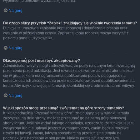
wypełnieniu umożliwi wysłanie zgłoszenia.
Na górę
Do czego służy przycisk “Zapisz” znajdujący się w oknie tworzenia tematu?
Funkcja ta umożliwia zapisanie kopii roboczej i dokończenie pisania oraz
wysłanie w późniejszym czasie. Zapisaną kopię roboczą można wczytać z
poziomu panelu użytkownika.
Na górę
Dlaczego mój post musi być akceptowany?
Administrator witryny mógł zadecydować, że posty na danym forum wymagają
przejrzenia przed publikacją. Jest również możliwe, że administrator umieścił
cię w grupie, która ma ograniczenia publikowania postów polegające na
konieczności ich akceptowania przez moderatorów przed opublikowaniem na
forum. Aby uzyskać więcej informacji, skontaktuj się z administratorem witryny.
Na górę
W jaki sposób mogę przesunąć swój temat na górę strony tematów?
Klikając odnośnik “Przesuń temat w górę”, znajdujący się w widoku tematu
zazwyczaj na dole strony, możesz przesunąć go na samą górę pierwszej
strony forum. Jeśli nie widać takiego odnośnika, oznacza to, że funkcja ta jest
wyłączona lub nie upłynął jeszcze wymagany czas, zanim będzie możliwe
użycie tej funkcji. Innym, łatwym sposobem na przesunięcie tematu na
początek, jest napisanie w nim posta. Należy pamiętać, aby przy tym