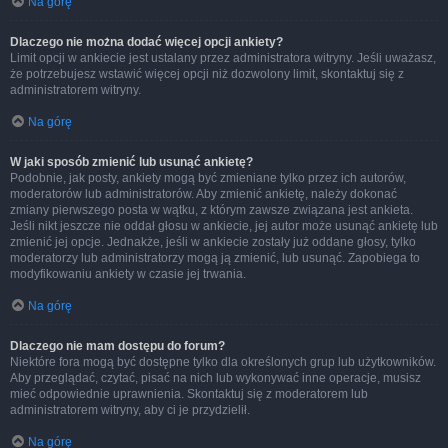
Na górę
Dlaczego nie można dodać więcej opcji ankiety?
Limit opcji w ankiecie jest ustalany przez administratora witryny. Jeśli uważasz,
że potrzebujesz wstawić więcej opcji niż dozwolony limit, skontaktuj się z
administratorem witryny.
Na górę
W jaki sposób zmienić lub usunąć ankietę?
Podobnie, jak posty, ankiety mogą być zmieniane tylko przez ich autorów,
moderatorów lub administratorów. Aby zmienić ankietę, należy dokonać
zmiany pierwszego posta w wątku, z którym zawsze związana jest ankieta.
Jeśli nikt jeszcze nie oddał głosu w ankiecie, jej autor może usunąć ankietę lub
zmienić jej opcje. Jednakże, jeśli w ankiecie zostały już oddane głosy, tylko
moderatorzy lub administratorzy mogą ją zmienić, lub usunąć. Zapobiega to
modyfikowaniu ankiety w czasie jej trwania.
Na górę
Dlaczego nie mam dostępu do forum?
Niektóre fora mogą być dostępne tylko dla określonych grup lub użytkowników.
Aby przeglądać, czytać, pisać na nich lub wykonywać inne operacje, musisz
mieć odpowiednie uprawnienia. Skontaktuj się z moderatorem lub
administratorem witryny, aby ci je przydzielił.
Na górę