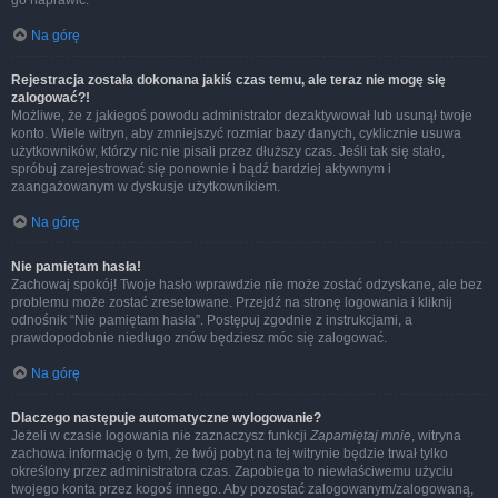
go naprawić.
Na górę
Rejestracja została dokonana jakiś czas temu, ale teraz nie mogę się
zalogować?!
Możliwe, że z jakiegoś powodu administrator dezaktywował lub usunął twoje
konto. Wiele witryn, aby zmniejszyć rozmiar bazy danych, cyklicznie usuwa
użytkowników, którzy nic nie pisali przez dłuższy czas. Jeśli tak się stało,
spróbuj zarejestrować się ponownie i bądź bardziej aktywnym i
zaangażowanym w dyskusje użytkownikiem.
Na górę
Nie pamiętam hasła!
Zachowaj spokój! Twoje hasło wprawdzie nie może zostać odzyskane, ale bez
problemu może zostać zresetowane. Przejdź na stronę logowania i kliknij
odnośnik “Nie pamiętam hasła”. Postępuj zgodnie z instrukcjami, a
prawdopodobnie niedługo znów będziesz móc się zalogować.
Na górę
Dlaczego następuje automatyczne wylogowanie?
Jeżeli w czasie logowania nie zaznaczysz funkcji
Zapamiętaj mnie
, witryna
zachowa informację o tym, że twój pobyt na tej witrynie będzie trwał tylko
określony przez administratora czas. Zapobiega to niewłaściwemu użyciu
twojego konta przez kogoś innego. Aby pozostać zalogowanym/zalogowaną,