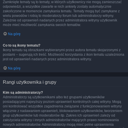
Zamknięte tematy są to tematy, w których użytkownicy nie mogą zamieszczać
odpowiedzi, a wszystkie zawarte w nich ankiety zostały automatycznie
zakończone w momencie zamykania tematu. Tematy mogą być zamykane z
wielu powodów i robią to moderatorzy forum lub administratorzy witryny.
Zależnie od uprawnień nadanych przez administratora witryny użytkownik
może mieć możliwość zamykania swoich tematów.
Na górę
Co to są ikony tematu?
Ikony tematu są obrazkami wybieranymi przez autora tematu skojarzonymi z
postami – sugerują ich treść. Możliwość korzystania z ikon tematu uzależniona
jest od uprawnień nadanych przez administratora witryny.
Na górę
Rangi użytkownika i grupy
Kim są administratorzy?
Administratorzy są użytkownikami albo też grupami użytkowników
posiadającymi najwyższy poziom uprawnień kontrolnych całej witryny. Mogą
oni kontrolować wszystkie zagadnienia związane z funkcjonowaniem witryny
włącznie z nadawaniem uprawnień, blokowaniem użytkowników, tworzeniem
grup użytkowników lub moderatorów itp. Zakres ich uprawnień zależy od
założyciela witryny i innych administratorów mających prawo nominowania
nowych administratorów. Administratorzy mogą mieć pełne uprawnienia