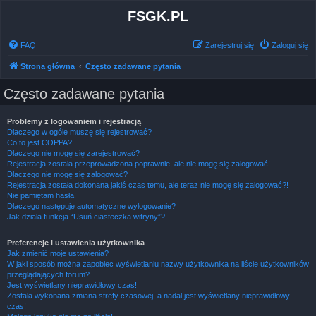
FSGK.PL
FAQ
Zarejestruj się
Zaloguj się
Strona główna
Często zadawane pytania
Często zadawane pytania
Problemy z logowaniem i rejestracją
Dlaczego w ogóle muszę się rejestrować?
Co to jest COPPA?
Dlaczego nie mogę się zarejestrować?
Rejestracja została przeprowadzona poprawnie, ale nie mogę się zalogować!
Dlaczego nie mogę się zalogować?
Rejestracja została dokonana jakiś czas temu, ale teraz nie mogę się zalogować?!
Nie pamiętam hasła!
Dlaczego następuje automatyczne wylogowanie?
Jak działa funkcja “Usuń ciasteczka witryny”?
Preferencje i ustawienia użytkownika
Jak zmienić moje ustawienia?
W jaki sposób można zapobiec wyświetlaniu nazwy użytkownika na liście użytkowników
przeglądających forum?
Jest wyświetlany nieprawidłowy czas!
Została wykonana zmiana strefy czasowej, a nadal jest wyświetlany nieprawidłowy
czas!