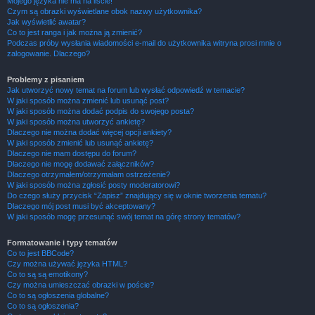
Mojego języka nie ma na liście!
Czym są obrazki wyświetlane obok nazwy użytkownika?
Jak wyświetlić awatar?
Co to jest ranga i jak można ją zmienić?
Podczas próby wysłania wiadomości e-mail do użytkownika witryna prosi mnie o
zalogowanie. Dlaczego?
Problemy z pisaniem
Jak utworzyć nowy temat na forum lub wysłać odpowiedź w temacie?
W jaki sposób można zmienić lub usunąć post?
W jaki sposób można dodać podpis do swojego posta?
W jaki sposób można utworzyć ankietę?
Dlaczego nie można dodać więcej opcji ankiety?
W jaki sposób zmienić lub usunąć ankietę?
Dlaczego nie mam dostępu do forum?
Dlaczego nie mogę dodawać załączników?
Dlaczego otrzymałem/otrzymałam ostrzeżenie?
W jaki sposób można zgłosić posty moderatorowi?
Do czego służy przycisk “Zapisz” znajdujący się w oknie tworzenia tematu?
Dlaczego mój post musi być akceptowany?
W jaki sposób mogę przesunąć swój temat na górę strony tematów?
Formatowanie i typy tematów
Co to jest BBCode?
Czy można używać języka HTML?
Co to są są emotikony?
Czy można umieszczać obrazki w poście?
Co to są ogłoszenia globalne?
Co to są ogłoszenia?