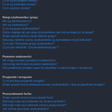
Co to są przyklejone tematy?
Co to są zamknięte tematy?
Co to są ikony tematu?
Rangi użytkownika i grupy
Kim są administratorzy?
Kim są moderatorzy?
Co to są grupy użytkowników?
Gdzie znajduje się spis grup użytkowników i jak można dołączyć do grupy?
W jaki sposób można zostać liderem grupy?
Dlaczego niektóre nazwy użytkowników są wyświetlane innymi kolorami?
Co to jest “Domyślna grupa użytkownika”?
Czym jest odnośnik “Zespół administracyjny”?
Prywatne wiadomości
Nie mogę wysyłać prywatnych wiadomości!
Otrzymuję niechciane prywatne wiadomości!
Otrzymałem/otrzymałam spam lub obraźliwy e-mail od kogoś z tej witryny!
Przyjaciele i wrogowie
Co to jest lista przyjaciół i wrogów?
W jaki sposób można dodawać/usuwać użytkowników z listy przyjaciół lub wrogów?
Przeszukiwanie forów
W jaki sposób można przeszukiwać fora?
Dlaczego moje wyszukiwanie nie zwraca wyników?
Dlaczego moje wyszukiwanie zwraca pustą stronę?!
Jak można wyszukać użytkowników?