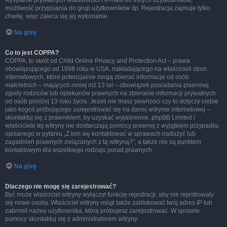
wysyłanie prywatnych wiadomości i e-maili do innych użytkowników,
możliwość przypisania do grup użytkowników itp. Rejestracja zajmuje tylko
chwilę, więc zaleca się jej wykonanie.
Na górę
Co to jest COPPA?
COPPA, to skrót od Child Online Privacy and Protection Act – prawa
obowiązującego od 1998 roku w USA, nakładającego na właścicieli stron
internetowych, które potencjalnie mogą zbierać informacje od osób
małoletnich – mających mniej niż 13 lat – obowiązek posiadania pisemnej
zgody rodziców lub opiekunów prawnych na zbieranie informacji prywatnych
od osób poniżej 13 roku życia. Jeżeli nie masz pewności czy to dotyczy ciebie
jako kogoś próbującego zarejestrować się na danej witrynie internetowej –
skontaktuj się z prawnikiem, by uzyskać wyjaśnienie. phpBB Limited i
właściciele tej witryny nie dostarczają pomocy prawnej z wyjątkiem przypadku
opisanego w pytaniu „Z kim się kontaktować w sprawach nadużyć lub
zagadnień prawnych związanych z tą witryną?”, a także nie są punktem
kontaktowym dla wszelkiego rodzaju porad prawnych.
Na górę
Dlaczego nie mogę się zarejestrować?
Być może właściciel witryny wyłączył funkcję rejestracji, aby nie rejestrowały
się nowe osoby. Właściciel witryny mógł także zablokować twój adres IP lub
zabronił nazwy użytkownika, którą próbujesz zarejestrować. W sprawie
pomocy skontaktuj się z administratorem witryny.