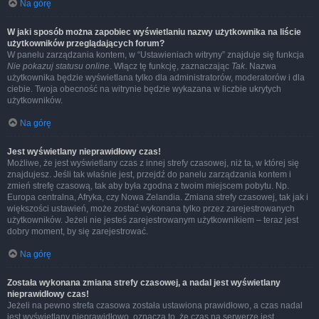
Na górę
W jaki sposób można zapobiec wyświetlaniu nazwy użytkownika na liście
użytkowników przeglądających forum?
W panelu zarządzania kontem, w “Ustawieniach witryny” znajduje się funkcja
Nie pokazuj statusu online
. Włącz tę funkcję, zaznaczając
Tak
. Nazwa
użytkownika będzie wyświetlana tylko dla administratorów, moderatorów i dla
ciebie. Twoja obecność na witrynie będzie wykazana w liczbie ukrytych
użytkowników.
Na górę
Jest wyświetlany nieprawidłowy czas!
Możliwe, że jest wyświetlany czas z innej strefy czasowej, niż ta, w której się
znajdujesz. Jeśli tak właśnie jest, przejdź do panelu zarządzania kontem i
zmień strefę czasową, tak aby była zgodna z twoim miejscem pobytu. Np.
Europa centralna, Afryka, czy Nowa Zelandia. Zmiana strefy czasowej, tak jak i
większości ustawień, może zostać wykonana tylko przez zarejestrowanych
użytkowników. Jeżeli nie jesteś zarejestrowanym użytkownikiem – teraz jest
dobry moment, by się zarejestrować.
Na górę
Została wykonana zmiana strefy czasowej, a nadal jest wyświetlany
nieprawidłowy czas!
Jeżeli na pewno strefa czasowa została ustawiona prawidłowo, a czas nadal
jest wyświetlany nieprawidłowo, oznacza to, że czas na serwerze jest