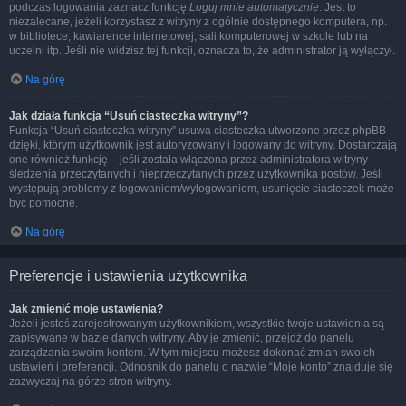
podczas logowania zaznacz funkcję
Loguj mnie automatycznie
. Jest to
niezalecane, jeżeli korzystasz z witryny z ogólnie dostępnego komputera, np.
w bibliotece, kawiarence internetowej, sali komputerowej w szkole lub na
uczelni itp. Jeśli nie widzisz tej funkcji, oznacza to, że administrator ją wyłączył.
Na górę
Jak działa funkcja “Usuń ciasteczka witryny”?
Funkcja “Usuń ciasteczka witryny” usuwa ciasteczka utworzone przez phpBB
dzięki, którym użytkownik jest autoryzowany i logowany do witryny. Dostarczają
one również funkcję – jeśli została włączona przez administratora witryny –
śledzenia przeczytanych i nieprzeczytanych przez użytkownika postów. Jeśli
występują problemy z logowaniem/wylogowaniem, usunięcie ciasteczek może
być pomocne.
Na górę
Preferencje i ustawienia użytkownika
Jak zmienić moje ustawienia?
Jeżeli jesteś zarejestrowanym użytkownikiem, wszystkie twoje ustawienia są
zapisywane w bazie danych witryny. Aby je zmienić, przejdź do panelu
zarządzania swoim kontem. W tym miejscu możesz dokonać zmian swoich
ustawień i preferencji. Odnośnik do panelu o nazwie “Moje konto” znajduje się
zazwyczaj na górze stron witryny.