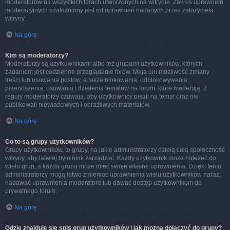
moderatorów na wszystkich forach utworzonych na witrynie. Zakres uprawnień
moderacyjnych uzależniony jest od uprawnień nadanych przez założyciela
witryny.
Na górę
Kim są moderatorzy?
Moderatorzy są użytkownikami albo też grupami użytkowników, których
zadaniem jest codzienne przeglądanie forów. Mają oni możliwość zmiany
treści lub usuwania postów, a także blokowania, odblokowywania,
przenoszenia, usuwania i dzielenia tematów na forum, które moderują. Z
reguły moderatorzy czuwają, aby użytkownicy pisali na temat oraz nie
publikowali niewłaściwych i obraźliwych materiałów.
Na górę
Co to są grupy użytkowników?
Grupy użytkowników, to grupy, na jakie administratorzy dzielą całą społeczność
witryny, aby łatwiej było nimi zarządzać. Każdy użytkownik może należeć do
wielu grup, a każda grupa może mieć swoje własne uprawnienia. Dzięki temu
administratorzy mogą łatwo zmieniać uprawnienia wielu użytkowników naraz,
nadawać uprawnienia moderatora lub dawać dostęp użytkownikom do
prywatnego forum.
Na górę
Gdzie znajduje się spis grup użytkowników i jak można dołączyć do grupy?