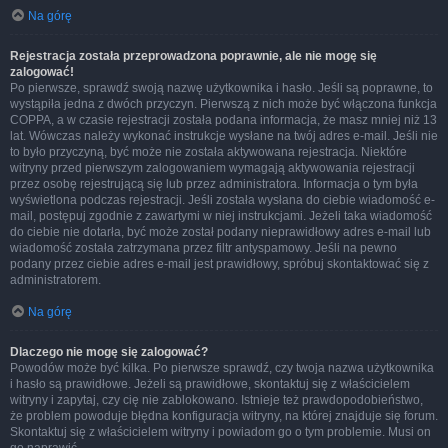
Na górę
Rejestracja została przeprowadzona poprawnie, ale nie mogę się
zalogować!
Po pierwsze, sprawdź swoją nazwę użytkownika i hasło. Jeśli są poprawne, to
wystąpiła jedna z dwóch przyczyn. Pierwszą z nich może być włączona funkcja
COPPA, a w czasie rejestracji została podana informacja, że masz mniej niż 13
lat. Wówczas należy wykonać instrukcje wysłane na twój adres e-mail. Jeśli nie
to było przyczyną, być może nie została aktywowana rejestracja. Niektóre
witryny przed pierwszym zalogowaniem wymagają aktywowania rejestracji
przez osobę rejestrującą się lub przez administratora. Informacja o tym była
wyświetlona podczas rejestracji. Jeśli została wysłana do ciebie wiadomość e-
mail, postępuj zgodnie z zawartymi w niej instrukcjami. Jeżeli taka wiadomość
do ciebie nie dotarła, być może został podany nieprawidłowy adres e-mail lub
wiadomość została zatrzymana przez filtr antyspamowy. Jeśli na pewno
podany przez ciebie adres e-mail jest prawidłowy, spróbuj skontaktować się z
administratorem.
Na górę
Dlaczego nie mogę się zalogować?
Powodów może być kilka. Po pierwsze sprawdź, czy twoja nazwa użytkownika
i hasło są prawidłowe. Jeżeli są prawidłowe, skontaktuj się z właścicielem
witryny i zapytaj, czy cię nie zablokowano. Istnieje też prawdopodobieństwo,
że problem powoduje błędna konfiguracja witryny, na której znajduje się forum.
Skontaktuj się z właścicielem witryny i powiadom go o tym problemie. Musi on