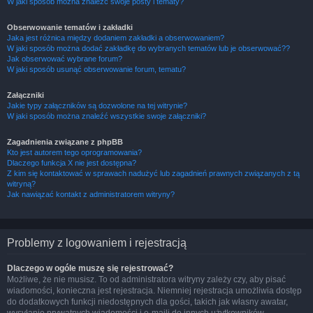
W jaki sposób można znaleźć swoje posty i tematy?
Obserwowanie tematów i zakładki
Jaka jest różnica między dodaniem zakładki a obserwowaniem?
W jaki sposób można dodać zakładkę do wybranych tematów lub je obserwować??
Jak obserwować wybrane forum?
W jaki sposób usunąć obserwowanie forum, tematu?
Załączniki
Jakie typy załączników są dozwolone na tej witrynie?
W jaki sposób można znaleźć wszystkie swoje załączniki?
Zagadnienia związane z phpBB
Kto jest autorem tego oprogramowania?
Dlaczego funkcja X nie jest dostępna?
Z kim się kontaktować w sprawach nadużyć lub zagadnień prawnych związanych z tą
witryną?
Jak nawiązać kontakt z administratorem witryny?
Problemy z logowaniem i rejestracją
Dlaczego w ogóle muszę się rejestrować?
Możliwe, że nie musisz. To od administratora witryny zależy czy, aby pisać
wiadomości, konieczna jest rejestracja. Niemniej rejestracja umożliwia dostęp
do dodatkowych funkcji niedostępnych dla gości, takich jak własny awatar,