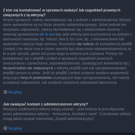
Z kim się kontaktować w sprawach nadużyć lub zagadnień prawnych
związanych z tą witryną?
W tych sprawach, należy skontaktować się z jednym z administratorów, których
dane wyświetlone są na liście zespołu administracyjnego. Jeżeli jednak nie
otrzymasz odpowiedzi, należy skontaktować się z właścicielem domeny –
wykonaj sprawdzenie
kto to jest
lub, jeśli witryna jest uruchomiona na jednym z
darmowych serwisów, np. Yahoo!, free.fr, f2s.com, itp., z kierownictwem lub
wydziałem nadużyć tego serwisu. Absolutnie
nie należy
do kompetencji phpBB
Limited i nie może ona w żaden sposób być obarczana odpowiedzialnością za
to w jaki sposób, gdzie lub przez kogo ta witryna jest używana. Proszę nie
kontaktować się z phpBB Limited w sprawach zagadnień prawnych
(wstrzymania i zaniechania, odpowiedzialności, szkalujących komentarzy itp.)
bezpośrednio nie związanych
z witryną phpBB.com lub oprogramowaniem
phpBB samym w sobie. Jeśli do phpBB Limited zostanie wysłana wiadomość
dotycząca
innych podmiotów
używających tego oprogramowania, nie należy
oczekiwać odpowiedzi, lub zostanie udzielona odpowiedź lakoniczna.
Na górę
Jak nawiązać kontakt z administratorem witryny?
Wszyscy użytkownicy witryny mogą używać – jeśli funkcja ta jest włączona
przez administratora witryny – formularza „Kontakt z nami”. Członkowie witryny
mogą także używać odnośnika „Zespół administracyjny”.
Na górę