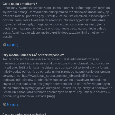
Co to są są emotikony?
Emotikony, zwane też uśmieszkami, to małe obrazki, które mogą być użyte do
wyrażania emocji. Do wyrażania emocji można też stosować krótkie kody, np. :)
oznacza radość, podczas gdy :( smutek. Pełna lista emotikon jest dostępna z
poziomu formularza tworzenia wiadomości. Nie należy jednak nadmiernie
używać emotikon, gdyż mogą spowodować, że post stanie się nieczytelny i
moderator może podjąć decyzję o ich usunięciu bądź też usunięciu całego
posta. Administrator witryny może określić dopuszczalny limit emotikon w
poście.
Na górę
Czy można umieszczać obrazki w poście?
Tak, obrazki można umieszczać w postach. Jeśli administrator włączył
możliwość zamieszczania załączników, można wgrać obrazek bezpośrednio
na witrynę. Jeśli ta funkcja nie działa, aby obrazek był wyświetlany na forum,
należy podać odnośnik do obrazka umieszczonego na publicznie dostępnym
serwerze, np. http://www.jakas_strona.com/moj_obrazek.gif. Nie można
podawać odnośników do obrazków zapisanych na prywatnym komputerze,
chyba że jest publicznie dostępnym serwerem ani do obrazków znajdujących
się na stronach wymagających autoryzacji, takich jak, np. skrzynki pocztowe na
Gmail lub Yahoo! oraz stronach chronionych hasłem. Aby umieścić obrazek w
poście, użyj znacznika BBCode
[img]
.
Na górę
Co to są ogłoszenia globalne?