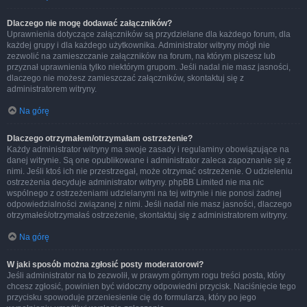
Dlaczego nie mogę dodawać załączników?
Uprawnienia dotyczące załączników są przydzielane dla każdego forum, dla
każdej grupy i dla każdego użytkownika. Administrator witryny mógł nie
zezwolić na zamieszczanie załączników na forum, na którym piszesz lub
przyznał uprawnienia tylko niektórym grupom. Jeśli nadal nie masz jasności,
dlaczego nie możesz zamieszczać załączników, skontaktuj się z
administratorem witryny.
Na górę
Dlaczego otrzymałem/otrzymałam ostrzeżenie?
Każdy administrator witryny ma swoje zasady i regulaminy obowiązujące na
danej witrynie. Są one opublikowane i administrator zaleca zapoznanie się z
nimi. Jeśli ktoś ich nie przestrzegał, może otrzymać ostrzeżenie. O udzieleniu
ostrzeżenia decyduje administrator witryny. phpBB Limited nie ma nic
wspólnego z ostrzeżeniami udzielanymi na tej witrynie i nie ponosi żadnej
odpowiedzialności związanej z nimi. Jeśli nadal nie masz jasności, dlaczego
otrzymałeś/otrzymałaś ostrzeżenie, skontaktuj się z administratorem witryny.
Na górę
W jaki sposób można zgłosić posty moderatorowi?
Jeśli administrator na to zezwolił, w prawym górnym rogu treści posta, który
chcesz zgłosić, powinien być widoczny odpowiedni przycisk. Naciśnięcie tego
przycisku spowoduje przeniesienie cię do formularza, który po jego