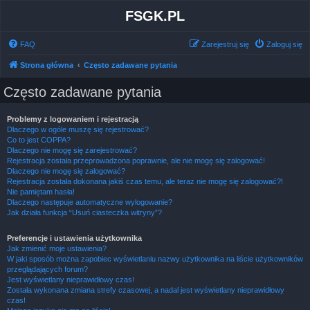
FSGK.PL
FAQ
Zarejestruj się
Zaloguj się
Strona główna
Często zadawane pytania
Często zadawane pytania
Problemy z logowaniem i rejestracją
Dlaczego w ogóle muszę się rejestrować?
Co to jest COPPA?
Dlaczego nie mogę się zarejestrować?
Rejestracja została przeprowadzona poprawnie, ale nie mogę się zalogować!
Dlaczego nie mogę się zalogować?
Rejestracja została dokonana jakiś czas temu, ale teraz nie mogę się zalogować?!
Nie pamiętam hasła!
Dlaczego następuje automatyczne wylogowanie?
Jak działa funkcja “Usuń ciasteczka witryny”?
Preferencje i ustawienia użytkownika
Jak zmienić moje ustawienia?
W jaki sposób można zapobiec wyświetlaniu nazwy użytkownika na liście użytkowników
przeglądających forum?
Jest wyświetlany nieprawidłowy czas!
Została wykonana zmiana strefy czasowej, a nadal jest wyświetlany nieprawidłowy
czas!