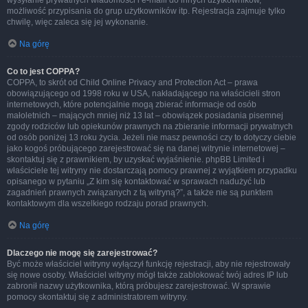
wysyłanie prywatnych wiadomości i e-maili do innych użytkowników,
możliwość przypisania do grup użytkowników itp. Rejestracja zajmuje tylko
chwilę, więc zaleca się jej wykonanie.
Na górę
Co to jest COPPA?
COPPA, to skrót od Child Online Privacy and Protection Act – prawa
obowiązującego od 1998 roku w USA, nakładającego na właścicieli stron
internetowych, które potencjalnie mogą zbierać informacje od osób
małoletnich – mających mniej niż 13 lat – obowiązek posiadania pisemnej
zgody rodziców lub opiekunów prawnych na zbieranie informacji prywatnych
od osób poniżej 13 roku życia. Jeżeli nie masz pewności czy to dotyczy ciebie
jako kogoś próbującego zarejestrować się na danej witrynie internetowej –
skontaktuj się z prawnikiem, by uzyskać wyjaśnienie. phpBB Limited i
właściciele tej witryny nie dostarczają pomocy prawnej z wyjątkiem przypadku
opisanego w pytaniu „Z kim się kontaktować w sprawach nadużyć lub
zagadnień prawnych związanych z tą witryną?”, a także nie są punktem
kontaktowym dla wszelkiego rodzaju porad prawnych.
Na górę
Dlaczego nie mogę się zarejestrować?
Być może właściciel witryny wyłączył funkcję rejestracji, aby nie rejestrowały
się nowe osoby. Właściciel witryny mógł także zablokować twój adres IP lub
zabronił nazwy użytkownika, którą próbujesz zarejestrować. W sprawie
pomocy skontaktuj się z administratorem witryny.