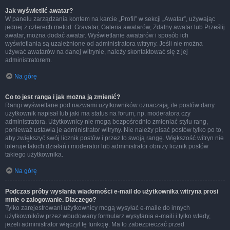
Jak wyświetlić awatar?
W panelu zarządzania kontem na karcie „Profil” w sekcji „Awatar”, używając
jednej z czterech metod: Gravatar, Galeria awatarów, Zdalny awatar lub Prześlij
awatar, można dodać awatar. Wyświetlanie awatarów i sposób ich
wyświetlania są uzależnione od administratora witryny. Jeśli nie można
używać awatarów na danej witrynie, należy skontaktować się z jej
administratorem.
Na górę
Co to jest ranga i jak można ją zmienić?
Rangi wyświetlane pod nazwami użytkowników oznaczają, ile postów dany
użytkownik napisał lub jaki ma status na forum, np. moderatora czy
administratora. Użytkownicy nie mogą bezpośrednio zmieniać stylu rang,
ponieważ ustawia je administrator witryny. Nie należy pisać postów tylko po to,
aby zwiększyć swój licznik postów i przez to swoją rangę. Większość witryn nie
toleruje takich działań i moderator lub administrator obniży licznik postów
takiego użytkownika.
Na górę
Podczas próby wysłania wiadomości e-mail do użytkownika witryna prosi
mnie o zalogowanie. Dlaczego?
Tylko zarejestrowani użytkownicy mogą wysyłać e-maile do innych
użytkowników przez wbudowany formularz wysyłania e-maili i tylko wtedy,
jeżeli administrator włączył tę funkcję. Ma to zabezpieczać przed