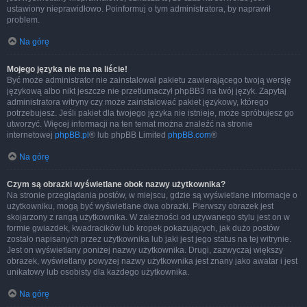
ustawiony nieprawidłowo. Poinformuj o tym administratora, by naprawił
problem.
Na górę
Mojego języka nie ma na liście!
Być może administrator nie zainstalował pakietu zawierającego twoją wersję
językową albo nikt jeszcze nie przetłumaczył phpBB3 na twój język. Zapytaj
administratora witryny czy może zainstalować pakiet językowy, którego
potrzebujesz. Jeśli pakiet dla twojego języka nie istnieje, może spróbujesz go
utworzyć. Więcej informacji na ten temat można znaleźć na stronie
internetowej
phpBB.pl
® lub phpBB Limited
phpBB.com
®
Na górę
Czym są obrazki wyświetlane obok nazwy użytkownika?
Na stronie przeglądania postów, w miejscu, gdzie są wyświetlane informacje o
użytkowniku, mogą być wyświetlane dwa obrazki. Pierwszy obrazek jest
skojarzony z rangą użytkownika. W zależności od używanego stylu jest on w
formie gwiazdek, kwadracików lub kropek pokazujących, jak dużo postów
zostało napisanych przez użytkownika lub jaki jest jego status na tej witrynie.
Jest on wyświetlany poniżej nazwy użytkownika. Drugi, zazwyczaj większy
obrazek, wyświetlany powyżej nazwy użytkownika jest znany jako awatar i jest
unikatowy lub osobisty dla każdego użytkownika.
Na górę