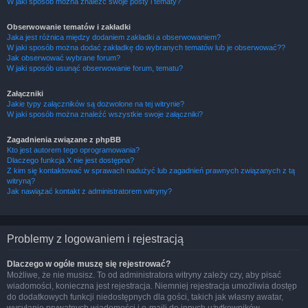
W jaki sposób można znaleźć swoje posty i tematy?
Obserwowanie tematów i zakładki
Jaka jest różnica między dodaniem zakładki a obserwowaniem?
W jaki sposób można dodać zakładkę do wybranych tematów lub je obserwować??
Jak obserwować wybrane forum?
W jaki sposób usunąć obserwowanie forum, tematu?
Załączniki
Jakie typy załączników są dozwolone na tej witrynie?
W jaki sposób można znaleźć wszystkie swoje załączniki?
Zagadnienia związane z phpBB
Kto jest autorem tego oprogramowania?
Dlaczego funkcja X nie jest dostępna?
Z kim się kontaktować w sprawach nadużyć lub zagadnień prawnych związanych z tą
witryną?
Jak nawiązać kontakt z administratorem witryny?
Problemy z logowaniem i rejestracją
Dlaczego w ogóle muszę się rejestrować?
Możliwe, że nie musisz. To od administratora witryny zależy czy, aby pisać
wiadomości, konieczna jest rejestracja. Niemniej rejestracja umożliwia dostęp
do dodatkowych funkcji niedostępnych dla gości, takich jak własny awatar,