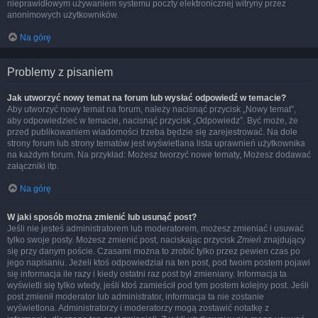
nieprawidłowym używaniem systemu poczty elektronicznej witryny przez
anonimowych użytkowników.
Na górę
Problemy z pisaniem
Jak utworzyć nowy temat na forum lub wysłać odpowiedź w temacie?
Aby utworzyć nowy temat na forum, należy nacisnąć przycisk „Nowy temat”,
aby odpowiedzieć w temacie, nacisnąć przycisk „Odpowiedz”. Być może, że
przed publikowaniem wiadomości trzeba będzie się zarejestrować. Na dole
strony forum lub strony tematów jest wyświetlana lista uprawnień użytkownika
na każdym forum. Na przykład: Możesz tworzyć nowe tematy, Możesz dodawać
załączniki itp.
Na górę
W jaki sposób można zmienić lub usunąć post?
Jeśli nie jesteś administratorem lub moderatorem, możesz zmieniać i usuwać
tylko swoje posty. Możesz zmienić post, naciskając przycisk
Zmień
znajdujący
się przy danym poście. Czasami można to zrobić tylko przez pewien czas po
jego napisaniu. Jeżeli ktoś odpowiedział na ten post, pod twoim postem pojawi
się informacja ile razy i kiedy ostatni raz post był zmieniany. Informacja ta
wyświetli się tylko wtedy, jeśli ktoś zamieścił pod tym postem kolejny post. Jeśli
post zmienił moderator lub administrator, informacja ta nie zostanie
wyświetlona. Administratorzy i moderatorzy mogą zostawić notatkę z