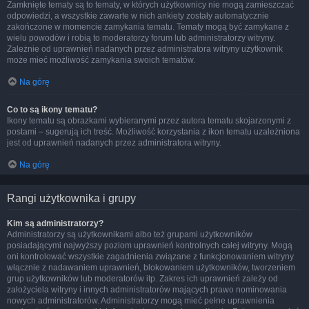
Zamknięte tematy są to tematy, w których użytkownicy nie mogą zamieszczać
odpowiedzi, a wszystkie zawarte w nich ankiety zostały automatycznie
zakończone w momencie zamykania tematu. Tematy mogą być zamykane z
wielu powodów i robią to moderatorzy forum lub administratorzy witryny.
Zależnie od uprawnień nadanych przez administratora witryny użytkownik
może mieć możliwość zamykania swoich tematów.
Na górę
Co to są ikony tematu?
Ikony tematu są obrazkami wybieranymi przez autora tematu skojarzonymi z
postami – sugerują ich treść. Możliwość korzystania z ikon tematu uzależniona
jest od uprawnień nadanych przez administratora witryny.
Na górę
Rangi użytkownika i grupy
Kim są administratorzy?
Administratorzy są użytkownikami albo też grupami użytkowników
posiadającymi najwyższy poziom uprawnień kontrolnych całej witryny. Mogą
oni kontrolować wszystkie zagadnienia związane z funkcjonowaniem witryny
włącznie z nadawaniem uprawnień, blokowaniem użytkowników, tworzeniem
grup użytkowników lub moderatorów itp. Zakres ich uprawnień zależy od
założyciela witryny i innych administratorów mających prawo nominowania
nowych administratorów. Administratorzy mogą mieć pełne uprawnienia