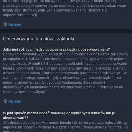
na stronie swojego profilu lub wybierając „Twoje posty” z menu „Więcej…”
znajdującego się w górnym lewym rogu witryny. Jeśli chcesz wyszukać swoje
tematy, użyj strony wyszukiwania zaawansowanego i skorzystaj z
odpowiednich funkcji.
Na górę
Obserwowanie tematów i zakładki
Jaka jest różnica między dodaniem zakładki a obserwowaniem?
Dodawanie zakładek w phpBB 3.0 działa podobnie jak dodawanie zakładek w
przeglądarce. Użytkownik nie dostaje powiadomienia, gdy w temacie pojawia
się nowa treść. W phpBB 3.1 dodawanie zakładek przypomina obserwowanie
tematu. Użytkownik może być powiadamiany, gdy nastąpi aktualizacja tematu
oznaczonego zakładką. Funkcja obserwowania powiadamia użytkownika – w
wybrany przez niego sposób – gdy w obserwowanym temacie bądź forum
pojawiła się nowa treść. Sposoby powiadamiania dla zakładek i
obserwowanych elementów można konfigurować w panelu użytkownika na
karcie „Ustawienia witryny”.
Na górę
W jaki sposób można dodać zakładkę do wybranych tematów lub je
obserwować??
Aby dodać zakładkę do wybranego tematu lub go obserwować, należy kliknąć
odpowiedni odnośnik w menu “Narzędzia tematu” znajdujące się na górze i na