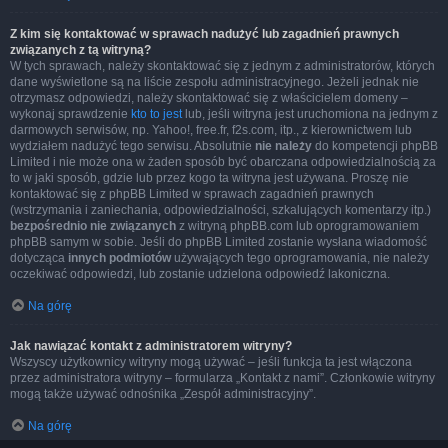
Z kim się kontaktować w sprawach nadużyć lub zagadnień prawnych
związanych z tą witryną?
W tych sprawach, należy skontaktować się z jednym z administratorów, których
dane wyświetlone są na liście zespołu administracyjnego. Jeżeli jednak nie
otrzymasz odpowiedzi, należy skontaktować się z właścicielem domeny –
wykonaj sprawdzenie
kto to jest
lub, jeśli witryna jest uruchomiona na jednym z
darmowych serwisów, np. Yahoo!, free.fr, f2s.com, itp., z kierownictwem lub
wydziałem nadużyć tego serwisu. Absolutnie
nie należy
do kompetencji phpBB
Limited i nie może ona w żaden sposób być obarczana odpowiedzialnością za
to w jaki sposób, gdzie lub przez kogo ta witryna jest używana. Proszę nie
kontaktować się z phpBB Limited w sprawach zagadnień prawnych
(wstrzymania i zaniechania, odpowiedzialności, szkalujących komentarzy itp.)
bezpośrednio nie związanych
z witryną phpBB.com lub oprogramowaniem
phpBB samym w sobie. Jeśli do phpBB Limited zostanie wysłana wiadomość
dotycząca
innych podmiotów
używających tego oprogramowania, nie należy
oczekiwać odpowiedzi, lub zostanie udzielona odpowiedź lakoniczna.
Na górę
Jak nawiązać kontakt z administratorem witryny?
Wszyscy użytkownicy witryny mogą używać – jeśli funkcja ta jest włączona
przez administratora witryny – formularza „Kontakt z nami”. Członkowie witryny
mogą także używać odnośnika „Zespół administracyjny”.
Na górę