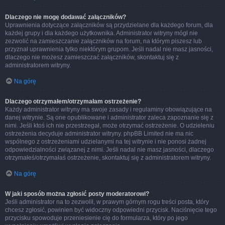
Dlaczego nie mogę dodawać załączników?
Uprawnienia dotyczące załączników są przydzielane dla każdego forum, dla
każdej grupy i dla każdego użytkownika. Administrator witryny mógł nie
zezwolić na zamieszczanie załączników na forum, na którym piszesz lub
przyznał uprawnienia tylko niektórym grupom. Jeśli nadal nie masz jasności,
dlaczego nie możesz zamieszczać załączników, skontaktuj się z
administratorem witryny.
Na górę
Dlaczego otrzymałem/otrzymałam ostrzeżenie?
Każdy administrator witryny ma swoje zasady i regulaminy obowiązujące na
danej witrynie. Są one opublikowane i administrator zaleca zapoznanie się z
nimi. Jeśli ktoś ich nie przestrzegał, może otrzymać ostrzeżenie. O udzieleniu
ostrzeżenia decyduje administrator witryny. phpBB Limited nie ma nic
wspólnego z ostrzeżeniami udzielanymi na tej witrynie i nie ponosi żadnej
odpowiedzialności związanej z nimi. Jeśli nadal nie masz jasności, dlaczego
otrzymałeś/otrzymałaś ostrzeżenie, skontaktuj się z administratorem witryny.
Na górę
W jaki sposób można zgłosić posty moderatorowi?
Jeśli administrator na to zezwolił, w prawym górnym rogu treści posta, który
chcesz zgłosić, powinien być widoczny odpowiedni przycisk. Naciśnięcie tego
przycisku spowoduje przeniesienie cię do formularza, który po jego