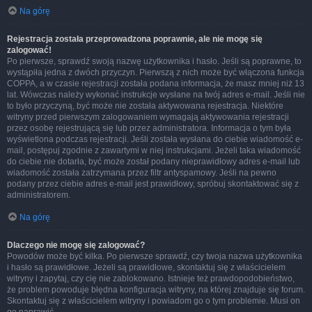
Na górę
Rejestracja została przeprowadzona poprawnie, ale nie mogę się
zalogować!
Po pierwsze, sprawdź swoją nazwę użytkownika i hasło. Jeśli są poprawne, to
wystąpiła jedna z dwóch przyczyn. Pierwszą z nich może być włączona funkcja
COPPA, a w czasie rejestracji została podana informacja, że masz mniej niż 13
lat. Wówczas należy wykonać instrukcje wysłane na twój adres e-mail. Jeśli nie
to było przyczyną, być może nie została aktywowana rejestracja. Niektóre
witryny przed pierwszym zalogowaniem wymagają aktywowania rejestracji
przez osobę rejestrującą się lub przez administratora. Informacja o tym była
wyświetlona podczas rejestracji. Jeśli została wysłana do ciebie wiadomość e-
mail, postępuj zgodnie z zawartymi w niej instrukcjami. Jeżeli taka wiadomość
do ciebie nie dotarła, być może został podany nieprawidłowy adres e-mail lub
wiadomość została zatrzymana przez filtr antyspamowy. Jeśli na pewno
podany przez ciebie adres e-mail jest prawidłowy, spróbuj skontaktować się z
administratorem.
Na górę
Dlaczego nie mogę się zalogować?
Powodów może być kilka. Po pierwsze sprawdź, czy twoja nazwa użytkownika
i hasło są prawidłowe. Jeżeli są prawidłowe, skontaktuj się z właścicielem
witryny i zapytaj, czy cię nie zablokowano. Istnieje też prawdopodobieństwo,
że problem powoduje błędna konfiguracja witryny, na której znajduje się forum.
Skontaktuj się z właścicielem witryny i powiadom go o tym problemie. Musi on