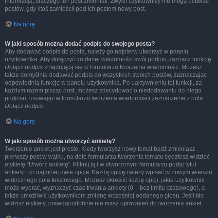
informacją, dlaczego ten post zmieniali. Zwykli użytkownicy nie mogą usuwać
postów, gdy ktoś zamieścił pod ich postem nowy post.
Na górę
W jaki sposób można dodać podpis do swojego posta?
Aby dodawać podpis do posta, należy go najpierw utworzyć w panelu
użytkownika. Aby dołączyć do danej wiadomości swój podpis, zaznacz funkcję
Dołącz podpis
znajdującą się w formularzu tworzenia wiadomości. Możesz
także domyślnie dodawać podpis do wszystkich swoich postów, zaznaczając
odpowiednią funkcję w panelu użytkownika. Po uaktywnieniu tej funkcji, za
każdym razem pisząc post, możesz zdecydować o niedodawaniu do niego
podpisu, usuwając w formularzu tworzenia wiadomości zaznaczenie z pola
Dołącz podpis
.
Na górę
W jaki sposób można utworzyć ankietę?
Tworzenie ankiet jest proste. Kiedy tworzysz nowy temat bądź zmieniasz
pierwszy post w wątku, na dole formularza tworzenia tematu będziesz widzieć
etykietę “Utwórz ankietę”. Kliknij ją i w otworzonym formularzu podaj tytuł
ankiety i co najmniej dwie opcje. Każdą opcję należy wpisać w nowym wierszu
widocznego pola tekstowego. Możesz określić liczbę opcji, jakie użytkownik
może wybrać, wyznaczyć czas trwania ankiety (0 – bez limitu czasowego), a
także umożliwić użytkownikom zmianę wcześniej oddanego głosu. Jeśli nie
widzisz etykiety, prawdopodobnie nie masz uprawnień do tworzenia ankiet.