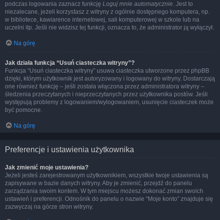
podczas logowania zaznacz funkcję
Loguj mnie automatycznie
. Jest to
niezalecane, jeżeli korzystasz z witryny z ogólnie dostępnego komputera, np.
w bibliotece, kawiarence internetowej, sali komputerowej w szkole lub na
uczelni itp. Jeśli nie widzisz tej funkcji, oznacza to, że administrator ją wyłączył.
Na górę
Jak działa funkcja “Usuń ciasteczka witryny”?
Funkcja “Usuń ciasteczka witryny” usuwa ciasteczka utworzone przez phpBB
dzięki, którym użytkownik jest autoryzowany i logowany do witryny. Dostarczają
one również funkcję – jeśli została włączona przez administratora witryny –
śledzenia przeczytanych i nieprzeczytanych przez użytkownika postów. Jeśli
występują problemy z logowaniem/wylogowaniem, usunięcie ciasteczek może
być pomocne.
Na górę
Preferencje i ustawienia użytkownika
Jak zmienić moje ustawienia?
Jeżeli jesteś zarejestrowanym użytkownikiem, wszystkie twoje ustawienia są
zapisywane w bazie danych witryny. Aby je zmienić, przejdź do panelu
zarządzania swoim kontem. W tym miejscu możesz dokonać zmian swoich
ustawień i preferencji. Odnośnik do panelu o nazwie “Moje konto” znajduje się
zazwyczaj na górze stron witryny.