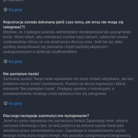
go naprawić.
Na górę
Rejestracja została dokonana jakiś czas temu, ale teraz nie mogę się
zalogować?!
Możliwe, że z jakiegoś powodu administrator dezaktywował lub usunął twoje
konto. Wiele witryn, aby zmniejszyć rozmiar bazy danych, cyklicznie usuwa
użytkowników, którzy nic nie pisali przez dłuższy czas. Jeśli tak się stało,
spróbuj zarejestrować się ponownie i bądź bardziej aktywnym i
zaangażowanym w dyskusje użytkownikiem.
Na górę
Nie pamiętam hasła!
Zachowaj spokój! Twoje hasło wprawdzie nie może zostać odzyskane, ale bez
problemu może zostać zresetowane. Przejdź na stronę logowania i kliknij
odnośnik “Nie pamiętam hasła”. Postępuj zgodnie z instrukcjami, a
prawdopodobnie niedługo znów będziesz móc się zalogować.
Na górę
Dlaczego następuje automatyczne wylogowanie?
Jeżeli w czasie logowania nie zaznaczysz funkcji
Zapamiętaj mnie
, witryna
zachowa informację o tym, że twój pobyt na tej witrynie będzie trwał tylko
określony przez administratora czas. Zapobiega to niewłaściwemu użyciu
twojego konta przez kogoś innego. Aby pozostać zalogowanym/zalogowaną,