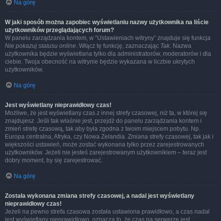
Na górę
W jaki sposób można zapobiec wyświetlaniu nazwy użytkownika na liście
użytkowników przeglądających forum?
W panelu zarządzania kontem, w “Ustawieniach witryny” znajduje się funkcja
Nie pokazuj statusu online
. Włącz tę funkcję, zaznaczając
Tak
. Nazwa
użytkownika będzie wyświetlana tylko dla administratorów, moderatorów i dla
ciebie. Twoja obecność na witrynie będzie wykazana w liczbie ukrytych
użytkowników.
Na górę
Jest wyświetlany nieprawidłowy czas!
Możliwe, że jest wyświetlany czas z innej strefy czasowej, niż ta, w której się
znajdujesz. Jeśli tak właśnie jest, przejdź do panelu zarządzania kontem i
zmień strefę czasową, tak aby była zgodna z twoim miejscem pobytu. Np.
Europa centralna, Afryka, czy Nowa Zelandia. Zmiana strefy czasowej, tak jak i
większości ustawień, może zostać wykonana tylko przez zarejestrowanych
użytkowników. Jeżeli nie jesteś zarejestrowanym użytkownikiem – teraz jest
dobry moment, by się zarejestrować.
Na górę
Została wykonana zmiana strefy czasowej, a nadal jest wyświetlany
nieprawidłowy czas!
Jeżeli na pewno strefa czasowa została ustawiona prawidłowo, a czas nadal
jest wyświetlany nieprawidłowo, oznacza to, że czas na serwerze jest