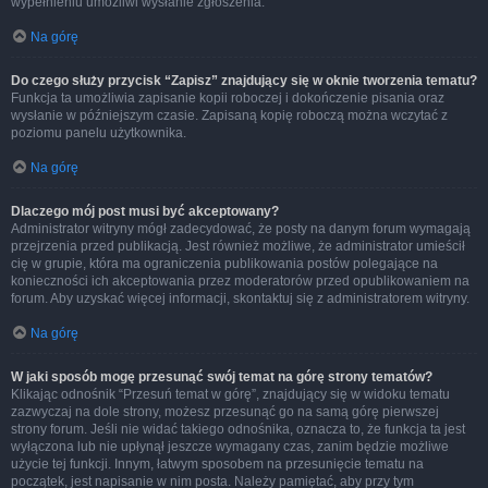
wypełnieniu umożliwi wysłanie zgłoszenia.
Na górę
Do czego służy przycisk “Zapisz” znajdujący się w oknie tworzenia tematu?
Funkcja ta umożliwia zapisanie kopii roboczej i dokończenie pisania oraz
wysłanie w późniejszym czasie. Zapisaną kopię roboczą można wczytać z
poziomu panelu użytkownika.
Na górę
Dlaczego mój post musi być akceptowany?
Administrator witryny mógł zadecydować, że posty na danym forum wymagają
przejrzenia przed publikacją. Jest również możliwe, że administrator umieścił
cię w grupie, która ma ograniczenia publikowania postów polegające na
konieczności ich akceptowania przez moderatorów przed opublikowaniem na
forum. Aby uzyskać więcej informacji, skontaktuj się z administratorem witryny.
Na górę
W jaki sposób mogę przesunąć swój temat na górę strony tematów?
Klikając odnośnik “Przesuń temat w górę”, znajdujący się w widoku tematu
zazwyczaj na dole strony, możesz przesunąć go na samą górę pierwszej
strony forum. Jeśli nie widać takiego odnośnika, oznacza to, że funkcja ta jest
wyłączona lub nie upłynął jeszcze wymagany czas, zanim będzie możliwe
użycie tej funkcji. Innym, łatwym sposobem na przesunięcie tematu na
początek, jest napisanie w nim posta. Należy pamiętać, aby przy tym