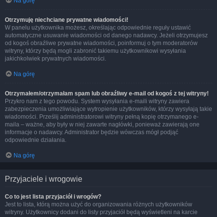
Na górę
Otrzymuję niechciane prywatne wiadomości!
W panelu użytkownika możesz, określając odpowiednie reguły ustawić
automatyczne usuwanie wiadomości od danego nadawcy. Jeżeli otrzymujesz
od kogoś obraźliwe prywatne wiadomości, poinformuj o tym moderatorów
witryny, którzy będą mogli zabronić takiemu użytkownikowi wysyłania
jakichkolwiek prywatnych wiadomości.
Na górę
Otrzymałem/otrzymałam spam lub obraźliwy e-mail od kogoś z tej witryny!
Przykro nam z tego powodu. System wysyłania e-maili witryny zawiera
zabezpieczenia umożliwiające wytropienie użytkowników, którzy wysyłają takie
wiadomości. Prześlij administratorowi witryny pełną kopię otrzymanego e-
maila – ważne, aby były w niej zawarte nagłówki, ponieważ zawierają one
informacje o nadawcy. Administrator będzie wówczas mógł podjąć
odpowiednie działania.
Na górę
Przyjaciele i wrogowie
Co to jest lista przyjaciół i wrogów?
Jest to lista, którą można użyć do organizowania różnych użytkowników
witryny. Użytkownicy dodani do listy przyjaciół będą wyświetleni na karcie