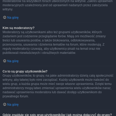
moderatorów na wszystkich forach utworzonych na witrynie. Zakres uprawnień
moderacyjnych uzależniony jest od uprawnień nadanych przez założyciela
witryny.
Na górę
Kim są moderatorzy?
Moderatorzy są użytkownikami albo też grupami użytkowników, których
zadaniem jest codzienne przeglądanie forów. Mają oni możliwość zmiany
treści lub usuwania postów, a także blokowania, odblokowywania,
przenoszenia, usuwania i dzielenia tematów na forum, które moderują. Z
reguły moderatorzy czuwają, aby użytkownicy pisali na temat oraz nie
publikowali niewłaściwych i obraźliwych materiałów.
Na górę
Co to są grupy użytkowników?
Grupy użytkowników, to grupy, na jakie administratorzy dzielą całą społeczność
witryny, aby łatwiej było nimi zarządzać. Każdy użytkownik może należeć do
wielu grup, a każda grupa może mieć swoje własne uprawnienia. Dzięki temu
administratorzy mogą łatwo zmieniać uprawnienia wielu użytkowników naraz,
nadawać uprawnienia moderatora lub dawać dostęp użytkownikom do
prywatnego forum.
Na górę
Gdzie znajduje się spis grup użytkowników i jak można dołączyć do grupy?