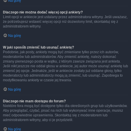
Na górę
Dlaczego nie można dodać więcej opcji ankiety?
Limit opcji w ankiecie jest ustalany przez administratora witryny. Jeśli uważasz,
że potrzebujesz wstawić więcej opcji niż dozwolony limit, skontaktuj się z
administratorem witryny.
Na górę
W jaki sposób zmienić lub usunąć ankietę?
Podobnie, jak posty, ankiety mogą być zmieniane tylko przez ich autorów,
moderatorów lub administratorów. Aby zmienić ankietę, należy dokonać
zmiany pierwszego posta w wątku, z którym zawsze związana jest ankieta.
Jeśli nikt jeszcze nie oddał głosu w ankiecie, jej autor może usunąć ankietę lub
zmienić jej opcje. Jednakże, jeśli w ankiecie zostały już oddane głosy, tylko
moderatorzy lub administratorzy mogą ją zmienić, lub usunąć. Zapobiega to
modyfikowaniu ankiety w czasie jej trwania.
Na górę
Dlaczego nie mam dostępu do forum?
Niektóre fora mogą być dostępne tylko dla określonych grup lub użytkowników.
Aby przeglądać, czytać, pisać na nich lub wykonywać inne operacje, musisz
mieć odpowiednie uprawnienia. Skontaktuj się z moderatorem lub
administratorem witryny, aby ci je przydzielił.
Na górę