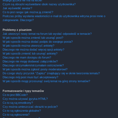
Mojego języka nie ma na liście!
Czym są obrazki wyświetlane obok nazwy użytkownika?
Jak wyświetlić awatar?
Co to jest ranga i jak można ją zmienić?
Podczas próby wysłania wiadomości e-mail do użytkownika witryna prosi mnie o
zalogowanie. Dlaczego?
Problemy z pisaniem
Jak utworzyć nowy temat na forum lub wysłać odpowiedź w temacie?
W jaki sposób można zmienić lub usunąć post?
W jaki sposób można dodać podpis do swojego posta?
W jaki sposób można utworzyć ankietę?
Dlaczego nie można dodać więcej opcji ankiety?
W jaki sposób zmienić lub usunąć ankietę?
Dlaczego nie mam dostępu do forum?
Dlaczego nie mogę dodawać załączników?
Dlaczego otrzymałem/otrzymałam ostrzeżenie?
W jaki sposób można zgłosić posty moderatorowi?
Do czego służy przycisk “Zapisz” znajdujący się w oknie tworzenia tematu?
Dlaczego mój post musi być akceptowany?
W jaki sposób mogę przesunąć swój temat na górę strony tematów?
Formatowanie i typy tematów
Co to jest BBCode?
Czy można używać języka HTML?
Co to są są emotikony?
Czy można umieszczać obrazki w poście?
Co to są ogłoszenia globalne?
Co to są ogłoszenia?