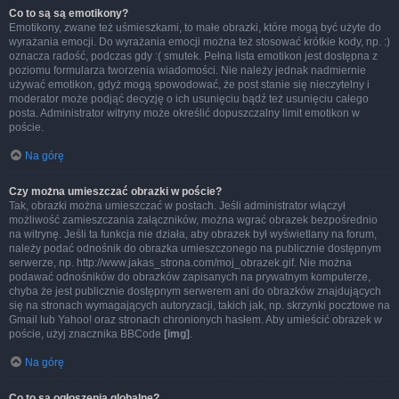
Co to są są emotikony?
Emotikony, zwane też uśmieszkami, to małe obrazki, które mogą być użyte do
wyrażania emocji. Do wyrażania emocji można też stosować krótkie kody, np. :)
oznacza radość, podczas gdy :( smutek. Pełna lista emotikon jest dostępna z
poziomu formularza tworzenia wiadomości. Nie należy jednak nadmiernie
używać emotikon, gdyż mogą spowodować, że post stanie się nieczytelny i
moderator może podjąć decyzję o ich usunięciu bądź też usunięciu całego
posta. Administrator witryny może określić dopuszczalny limit emotikon w
poście.
Na górę
Czy można umieszczać obrazki w poście?
Tak, obrazki można umieszczać w postach. Jeśli administrator włączył
możliwość zamieszczania załączników, można wgrać obrazek bezpośrednio
na witrynę. Jeśli ta funkcja nie działa, aby obrazek był wyświetlany na forum,
należy podać odnośnik do obrazka umieszczonego na publicznie dostępnym
serwerze, np. http://www.jakas_strona.com/moj_obrazek.gif. Nie można
podawać odnośników do obrazków zapisanych na prywatnym komputerze,
chyba że jest publicznie dostępnym serwerem ani do obrazków znajdujących
się na stronach wymagających autoryzacji, takich jak, np. skrzynki pocztowe na
Gmail lub Yahoo! oraz stronach chronionych hasłem. Aby umieścić obrazek w
poście, użyj znacznika BBCode
[img]
.
Na górę
Co to są ogłoszenia globalne?