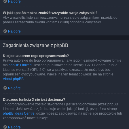
Na górę
W jaki sposób można znaleźć wszystkie swoje załączniki?
Aby wyświetlić listę zamieszczonych przez ciebie załączników, przejdź do
panelu zarządzania swoim kontem i kliknij odnośnik
Załączniki
.
Na górę
Zagadnienia związane z phpBB
Kto jest autorem tego oprogramowania?
Prawa autorskie do tego oprogramowania w jego niezmodyfikowanej formie,
ma
phpBB Limited
. Jest ono publikowane na licencji GNU General Public
License wersja 2 (GPL-2.0), co w praktyce oznacza, że może być bez
ograniczeń dystrybuowane. Więcej na ten temat dowiesz się na stronie
About phpBB
.
Na górę
Dlaczego funkcja X nie jest dostępna?
To oprogramowanie zostało stworzone i jest licencjonowane przez phpBB
Limited. Jeśli uważasz, że brakuje w nim jakiejś funkcji, przejdź na stronę
phpBB Ideas Centre
, gdzie możesz zagłosować na istniejące propozycje lub
zaproponować nowe funkcje.
Na górę