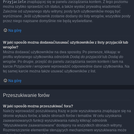
Przyjaciele
znajdującej się w panelu zarządzania kontem. Z tego poziomu
można szybko sprawdzić ich status, a także wysłać prywatną wiadomość.
Zależnie od używanego stylu witryny, posty tych użytkowników mogą być
wyróżniane. Jeśli użytkownik zostanie dodany do listy wrogów, wszystkie posty
przez niego napisane domyślnie nie będą wyświetlane.
Na górę
W jaki sposób można dodawać/usuwać użytkowników z listy przyjaciół lub
wrogów?
Można dodawać użytkowników na dwa sposoby. Po pierwsze, klikając w
profilu wybranego użytkownika odnośnik
Dodaj do przyjaciół
lub
Dodaj do
wrogów
. Po drugie, przejść do panelu zarządzania swoim kontem i tam na
karcie
Przyjaciele i wrogowie
wprowadzić odpowiednie dane użytkownika. Na
tej samej karcie można także usuwać użytkowników z list.
Na górę
Przeszukiwanie forów
W jaki sposób można przeszukiwać fora?
Należy wprowadzić poszukiwaną frazę w pole wyszukiwania znajdujące się na
stronie wykazu forów, a także stronach forów i tematów. W celu uzyskania
zaawansowanych funkcji wyszukiwania należy kliknąć odnośnik
“Wyszukiwanie zaawansowane” dostępny na wszystkich stronach witryny.
Rozmieszczenie elementów sterujących mechanizmem wyszukiwania może