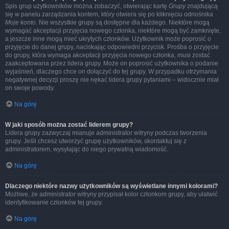
Spis grup użytkowników można zobaczyć, otwierając kartę
Grupy
znajdującą
się w panelu zarządzania kontem, który otwiera się po kliknięciu odnośnika
Moje konto
. Nie wszystkie grupy są dostępne dla każdego. Niektóre mogą
wymagać akceptacji przyjęcia nowego członka, niektóre mogą być zamknięte,
a jeszcze inne mogą mieć ukrytych członków. Użytkownik może poprosić o
przyjęcie do danej grupy, naciskając odpowiedni przycisk. Prośba o przyjęcie
do grupy, która wymaga akceptacji przyjęcia nowego członka, musi zostać
zaakceptowana przez lidera grupy. Może on poprosić użytkownika o podanie
wyjaśnień, dlaczego chce on dołączyć do tej grupy. W przypadku otrzymania
negatywnej decyzji proszę nie nękać lidera grupy pytaniami – widocznie miał
on swoje powody.
Na górę
W jaki sposób można zostać liderem grupy?
Lidera grupy zazwyczaj mianuje administrator witryny podczas tworzenia
grupy. Jeśli chcesz utworzyć grupę użytkowników, skontaktuj się z
administratorem, wysyłając do niego prywatną wiadomość.
Na górę
Dlaczego niektóre nazwy użytkowników są wyświetlane innymi kolorami?
Możliwe, że administrator witryny przypisał kolor członkom grupy, aby ułatwić
identyfikowanie członków tej grupy.
Na górę