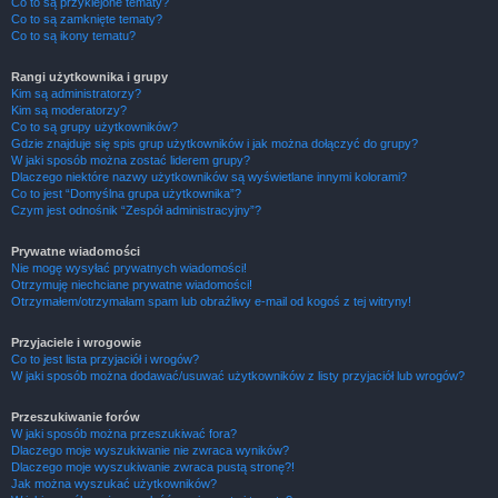
Co to są przyklejone tematy?
Co to są zamknięte tematy?
Co to są ikony tematu?
Rangi użytkownika i grupy
Kim są administratorzy?
Kim są moderatorzy?
Co to są grupy użytkowników?
Gdzie znajduje się spis grup użytkowników i jak można dołączyć do grupy?
W jaki sposób można zostać liderem grupy?
Dlaczego niektóre nazwy użytkowników są wyświetlane innymi kolorami?
Co to jest “Domyślna grupa użytkownika”?
Czym jest odnośnik “Zespół administracyjny”?
Prywatne wiadomości
Nie mogę wysyłać prywatnych wiadomości!
Otrzymuję niechciane prywatne wiadomości!
Otrzymałem/otrzymałam spam lub obraźliwy e-mail od kogoś z tej witryny!
Przyjaciele i wrogowie
Co to jest lista przyjaciół i wrogów?
W jaki sposób można dodawać/usuwać użytkowników z listy przyjaciół lub wrogów?
Przeszukiwanie forów
W jaki sposób można przeszukiwać fora?
Dlaczego moje wyszukiwanie nie zwraca wyników?
Dlaczego moje wyszukiwanie zwraca pustą stronę?!
Jak można wyszukać użytkowników?