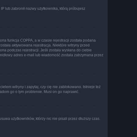
s IP lub zabronił nazwy użytkownika, którą próbujesz
ona funkcja COPPA, a w czasie rejestracji została podana
została aktywowana rejestracja. Niektóre witryny przed
na podczas rejestracji. Jeśli została wysłana do ciebie
rawidłowy adres e-mail lub wiadomość została zatrzymana przez
lem witryny i zapytaj, czy cię nie zablokowano. Istnieje też
wiadom go o tym problemie. Musi on go naprawić.
suwa użytkowników, którzy nic nie pisali przez dłuższy czas.