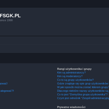
FSGK.PL
since 1998
Rangi użytkownika i grupy
Kim są administratorzy?
Kim są moderatorzy?
Co to są grupy użytkowników?
ogować!
Gdzie znajduje się spis grup użytkowników
W jaki sposób można zostać liderem grupy
 zalogować?!
Dlaczego niektóre nazwy użytkowników są 
Co to jest “Domyślna grupa użytkownika”?
Czym jest odnośnik “Zespół administracyjn
Prywatne wiadomości