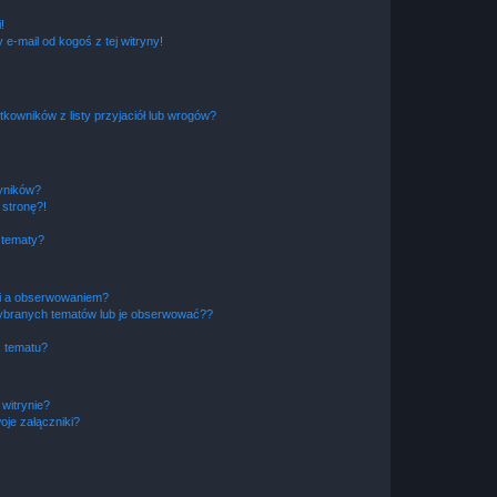
!
e-mail od kogoś z tej witryny!
owników z listy przyjaciół lub wrogów?
yników?
stronę?!
 tematy?
ki a obserwowaniem?
ybranych tematów lub je obserwować??
, tematu?
 witrynie?
je załączniki?