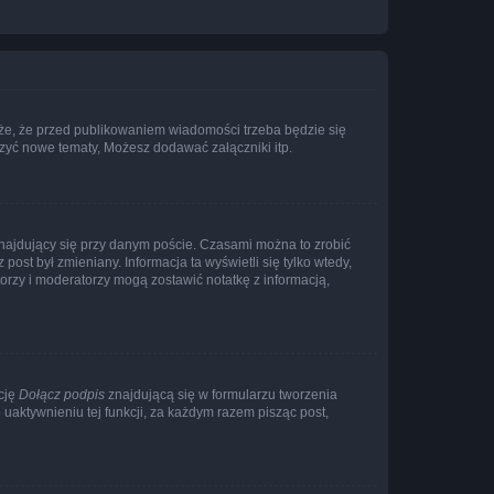
że, że przed publikowaniem wiadomości trzeba będzie się
rzyć nowe tematy, Możesz dodawać załączniki itp.
najdujący się przy danym poście. Czasami można to zrobić
 post był zmieniany. Informacja ta wyświetli się tylko wtedy,
atorzy i moderatorzy mogą zostawić notatkę z informacją,
cję
Dołącz podpis
znajdującą się w formularzu tworzenia
aktywnieniu tej funkcji, za każdym razem pisząc post,