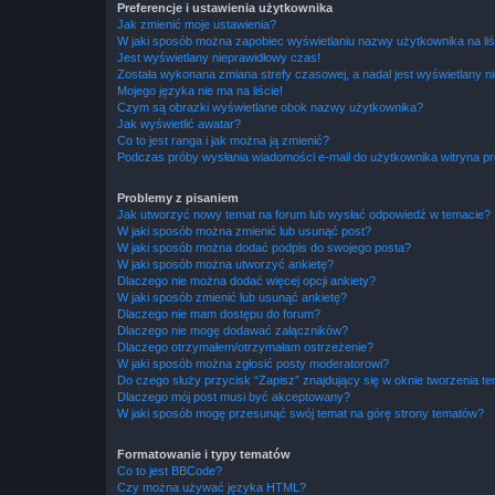
Preferencje i ustawienia użytkownika
Jak zmienić moje ustawienia?
W jaki sposób można zapobiec wyświetlaniu nazwy użytkownika na li
Jest wyświetlany nieprawidłowy czas!
Została wykonana zmiana strefy czasowej, a nadal jest wyświetlany n
Mojego języka nie ma na liście!
Czym są obrazki wyświetlane obok nazwy użytkownika?
Jak wyświetlić awatar?
Co to jest ranga i jak można ją zmienić?
Podczas próby wysłania wiadomości e-mail do użytkownika witryna pr
Problemy z pisaniem
Jak utworzyć nowy temat na forum lub wysłać odpowiedź w temacie?
W jaki sposób można zmienić lub usunąć post?
W jaki sposób można dodać podpis do swojego posta?
W jaki sposób można utworzyć ankietę?
Dlaczego nie można dodać więcej opcji ankiety?
W jaki sposób zmienić lub usunąć ankietę?
Dlaczego nie mam dostępu do forum?
Dlaczego nie mogę dodawać załączników?
Dlaczego otrzymałem/otrzymałam ostrzeżenie?
W jaki sposób można zgłosić posty moderatorowi?
Do czego służy przycisk “Zapisz” znajdujący się w oknie tworzenia t
Dlaczego mój post musi być akceptowany?
W jaki sposób mogę przesunąć swój temat na górę strony tematów?
Formatowanie i typy tematów
Co to jest BBCode?
Czy można używać języka HTML?