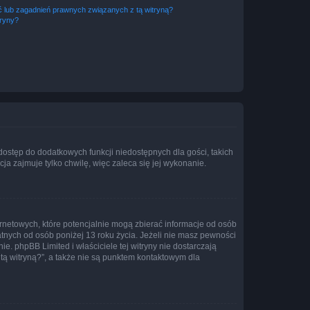
 lub zagadnień prawnych związanych z tą witryną?
tryny?
 dostęp do dodatkowych funkcji niedostępnych dla gości, takich
a zajmuje tylko chwilę, więc zaleca się jej wykonanie.
ernetowych, które potencjalnie mogą zbierać informacje od osób
tnych od osób poniżej 13 roku życia. Jeżeli nie masz pewności
e. phpBB Limited i właściciele tej witryny nie dostarczają
ą witryną?”, a także nie są punktem kontaktowym dla