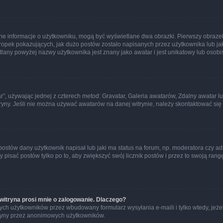
ane informacje o użytkowniku, mogą być wyświetlane dwa obrazki. Pierwszy obrazek
pek pokazujących, jak dużo postów zostało napisanych przez użytkownika lub jaki j
lany powyżej nazwy użytkownika jest znany jako awatar i jest unikatowy lub osobi
ar”, używając jednej z czterech metod: Gravatar, Galeria awatarów, Zdalny awatar 
ryny. Jeśli nie można używać awatarów na danej witrynie, należy skontaktować się 
stów dany użytkownik napisał lub jaki ma status na forum, np. moderatora czy a
y pisać postów tylko po to, aby zwiększyć swój licznik postów i przez to swoją rangę
witryna prosi mnie o zalogowanie. Dlaczego?
ch użytkowników przez wbudowany formularz wysyłania e-maili i tylko wtedy, jeżeli
ryny przez anonimowych użytkowników.