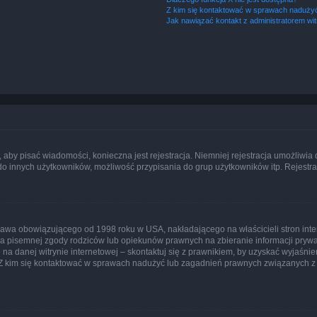
Z kim się kontaktować w sprawach nadużyć
Jak nawiązać kontakt z administratorem wi
y, aby pisać wiadomości, konieczna jest rejestracja. Niemniej rejestracja umożliwia
do innych użytkowników, możliwość przypisania do grup użytkowników itp. Rejestracj
prawa obowiązującego od 1998 roku w USA, nakładającego na właścicieli stron int
ia pisemnej zgody rodziców lub opiekunów prawnych na zbieranie informacji prywa
na danej witrynie internetowej – skontaktuj się z prawnikiem, by uzyskać wyjaśnieni
 kim się kontaktować w sprawach nadużyć lub zagadnień prawnych związanych z t