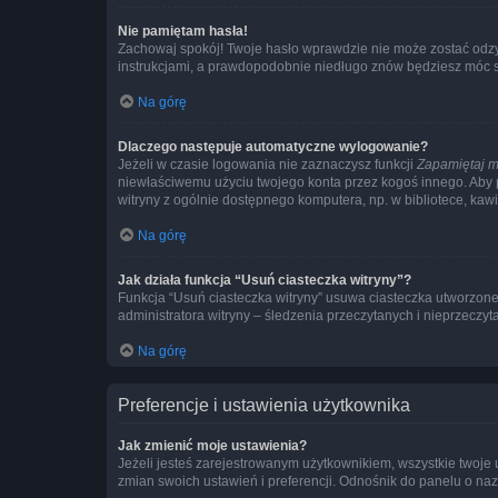
Nie pamiętam hasła!
Zachowaj spokój! Twoje hasło wprawdzie nie może zostać odzys
instrukcjami, a prawdopodobnie niedługo znów będziesz móc 
Na górę
Dlaczego następuje automatyczne wylogowanie?
Jeżeli w czasie logowania nie zaznaczysz funkcji
Zapamiętaj m
niewłaściwemu użyciu twojego konta przez kogoś innego. Ab
witryny z ogólnie dostępnego komputera, np. w bibliotece, kawiar
Na górę
Jak działa funkcja “Usuń ciasteczka witryny”?
Funkcja “Usuń ciasteczka witryny” usuwa ciasteczka utworzone 
administratora witryny – śledzenia przeczytanych i nieprzec
Na górę
Preferencje i ustawienia użytkownika
Jak zmienić moje ustawienia?
Jeżeli jesteś zarejestrowanym użytkownikiem, wszystkie twoje
zmian swoich ustawień i preferencji. Odnośnik do panelu o nazw