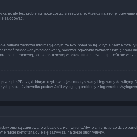
kane, ale bez problemu może zostać zresetowane. Przejdź na stronę logowania i k
się zalogować.
nie
, witryna zachowa informację o tym, że twój pobyt na tej witrynie będzie trwał t
y pozostać zalogowanym/zalogowaną, podczas logowania zaznacz funkcję
Loguj m
ence internetowej, sali komputerowej w szkole lub na uczelni itp. Jeśli nie widzisz t
przez phpBB dzięki, którym użytkownik jest autoryzowany i logowany do witryny. D
zytanych przez użytkownika postów. Jeśli występują problemy z logowaniem/wylogo
 ustawienia są zapisywane w bazie danych witryny. Aby je zmienić, przejdź do p
ie “Moje konto” znajduje się zazwyczaj na górze stron witryny.