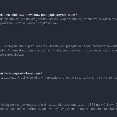
ika na liście użytkowników przeglądających forum?
je się funkcja
Nie pokazuj statusu online
. Włącz tę funkcję, zaznaczając
Tak
. Nazw
wykazana w liczbie ukrytych użytkowników.
ta, w której się znajdujesz. Jeśli tak właśnie jest, przejdź do panelu zarządzania k
dia. Zmiana strefy czasowej, tak jak i większości ustawień, może zostać wykonana 
się zarejestrować.
wietlany nieprawidłowy czas!
a czas nadal jest wyświetlany nieprawidłowo, oznacza to, że czas na serwerze jes
 twoją wersję językową albo nikt jeszcze nie przetłumaczył phpBB3 na twój język. 
a nie istnieje, może spróbujesz go utworzyć. Więcej informacji na ten temat można z