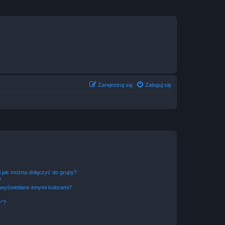
Zarejestruj się
Zaloguj się
 i jak można dołączyć do grupy?
?
wyświetlane innymi kolorami?
y”?