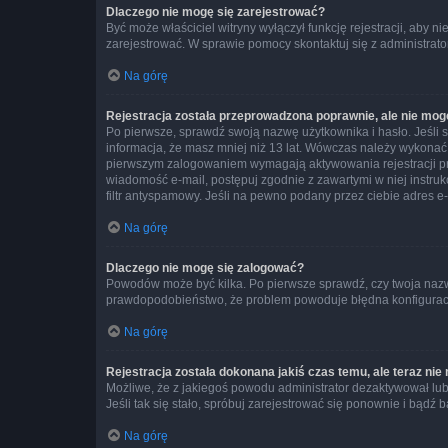
Dlaczego nie mogę się zarejestrować?
Być może właściciel witryny wyłączył funkcję rejestracji, aby n
zarejestrować. W sprawie pomocy skontaktuj się z administrato
Na górę
Rejestracja została przeprowadzona poprawnie, ale nie mog
Po pierwsze, sprawdź swoją nazwę użytkownika i hasło. Jeśli 
informacja, że masz mniej niż 13 lat. Wówczas należy wykonać i
pierwszym zalogowaniem wymagają aktywowania rejestracji przez
wiadomość e-mail, postępuj zgodnie z zawartymi w niej instru
filtr antyspamowy. Jeśli na pewno podany przez ciebie adres e-
Na górę
Dlaczego nie mogę się zalogować?
Powodów może być kilka. Po pierwsze sprawdź, czy twoja nazwa u
prawdopodobieństwo, że problem powoduje błędna konfiguracja w
Na górę
Rejestracja została dokonana jakiś czas temu, ale teraz ni
Możliwe, że z jakiegoś powodu administrator dezaktywował lub u
Jeśli tak się stało, spróbuj zarejestrować się ponownie i bą
Na górę