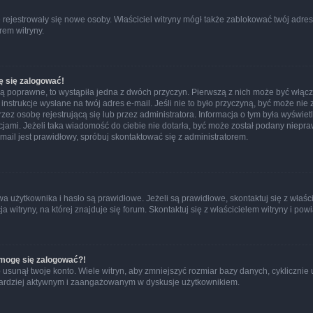
ie rejestrowały się nowe osoby. Właściciel witryny mógł także zablokować twój adre
rem witryny.
ę się zalogować!
są poprawne, to wystąpiła jedna z dwóch przyczyn. Pierwszą z nich może być włącz
nstrukcje wysłane na twój adres e-mail. Jeśli nie to było przyczyną, być może nie 
 osobę rejestrującą się lub przez administratora. Informacja o tym była wyświetlo
kcjami. Jeżeli taka wiadomość do ciebie nie dotarła, być może został podany niep
mail jest prawidłowy, spróbuj skontaktować się z administratorem.
żytkownika i hasło są prawidłowe. Jeżeli są prawidłowe, skontaktuj się z właścicie
itryny, na której znajduje się forum. Skontaktuj się z właścicielem witryny i po
e mogę się zalogować?!
sunął twoje konto. Wiele witryn, aby zmniejszyć rozmiar bazy danych, cyklicznie u
dź bardziej aktywnym i zaangażowanym w dyskusje użytkownikiem.