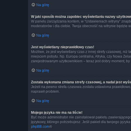
Na górę
W jaki sposób można zapobiec wyświetlaniu nazwy użytkown
W panelu zarządzania kontem, w “Ustawieniach witryny” znajdu
moderatorów i dla ciebie. Twoja obecność na witrynie będzie 
Na górę
Jest wyświetlany nieprawidłowy czas!
Możliwe, że jest wyświetlany czas z innej strefy czasowej, niż 
miejscem pobytu. Np. Europa centralna, Afryka, czy Nowa Zelan
zarejestrowanym użytkownikiem – teraz jest dobry moment, by 
Na górę
Została wykonana zmiana strefy czasowej, a nadal jest wyś
Jeżeli na pewno strefa czasowa została ustawiona prawidłowo, 
naprawił problem.
Na górę
Mojego języka nie ma na liście!
Być może administrator nie zainstalował pakietu zawierającego
językowy, którego potrzebujesz. Jeśli pakiet dla twojego język
phpBB.com
®