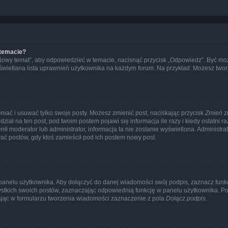
 temacie?
„Nowy temat”, aby odpowiedzieć w temacie, nacisnąć przycisk „Odpowiedz”. Być mo
wyświetlana lista uprawnień użytkownika na każdym forum. Na przykład: Możesz two
niać i usuwać tylko swoje posty. Możesz zmienić post, naciskając przycisk
Zmień
z
iał na ten post, pod twoim postem pojawi się informacja ile razy i kiedy ostatni raz
ienił moderator lub administrator, informacja ta nie zostanie wyświetlona. Administr
ać postów, gdy ktoś zamieścił pod ich postem nowy post.
panelu użytkownika. Aby dołączyć do danej wiadomości swój podpis, zaznacz funk
kich swoich postów, zaznaczając odpowiednią funkcję w panelu użytkownika. Po u
ąc w formularzu tworzenia wiadomości zaznaczenie z pola
Dołącz podpis
.