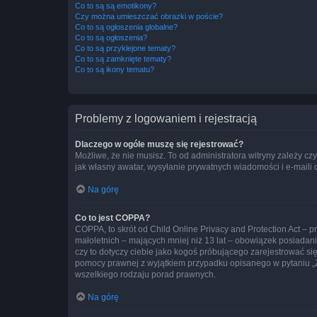
Co to są są emotikony?
Czy można umieszczać obrazki w poście?
Co to są ogłoszenia globalne?
Co to są ogłoszenia?
Co to są przyklejone tematy?
Co to są zamknięte tematy?
Co to są ikony tematu?
Problemy z logowaniem i rejestracją
Dlaczego w ogóle muszę się rejestrować?
Możliwe, że nie musisz. To od administratora witryny zależy cz
jak własny awatar, wysyłanie prywatnych wiadomości i e-maili 
Na górę
Co to jest COPPA?
COPPA, to skrót od Child Online Privacy and Protection Act – 
małoletnich – mających mniej niż 13 lat – obowiązek posiadan
czy to dotyczy ciebie jako kogoś próbującego zarejestrować się 
pomocy prawnej z wyjątkiem przypadku opisanego w pytaniu „Z
wszelkiego rodzaju porad prawnych.
Na górę