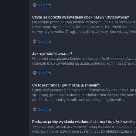
Na górę
Czym są obrazki wyświetlane obok nazwy użytkownika?
Na stronie przeglądania postów, w miejscu, gdzie są wyświetl
używanego stylu jest on w formie gwiazdek, kwadracików lub kro
nazwy użytkownika. Drugi, zazwyczaj większy obrazek, wyświet
Na górę
Jak wyświetlić awatar?
W panelu zarządzania kontem na karcie „Profil” w sekcji „Awat
i sposób ich wyświetlania są uzależnione od administratora wit
Na górę
Co to jest ranga i jak można ją zmienić?
Rangi wyświetlane pod nazwami użytkowników oznaczają, ile po
stylu rang, ponieważ ustawia je administrator witryny. Nie należ
administrator obniży licznik postów takiego użytkownika.
Na górę
Podczas próby wysłania wiadomości e-mail do użytkownika 
Tylko zarejestrowani użytkownicy mogą wysyłać e-maile do inny
nieprawidłowym używaniem systemu poczty elektronicznej wit