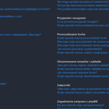
Nie mogę wysyłać prywatnych wiadomości!
Otrzymuję niechciane prywatne wiadomości
ście użytkowników przeglądających forum?
Otrzymałem/otrzymałam spam lub obraźliwy 
ieprawidłowy czas!
Przyjaciele i wrogowie
Co to jest lista przyjaciół i wrogów?
W jaki sposób można dodawać/usuwać użytk
Przeszukiwanie forów
osi mnie o zalogowanie. Dlaczego?
W jaki sposób można przeszukiwać fora?
Dlaczego moje wyszukiwanie nie zwraca w
Dlaczego moje wyszukiwanie zwraca pustą 
Jak można wyszukać użytkowników?
W jaki sposób można znaleźć swoje posty i
Obserwowanie tematów i zakładki
Jaka jest różnica między dodaniem zakład
W jaki sposób można dodać zakładkę do w
Jak obserwować wybrane forum?
W jaki sposób usunąć obserwowanie forum
ematu?
Załączniki
Jakie typy załączników są dozwolone na tej
W jaki sposób można znaleźć wszystkie swo
Zagadnienia związane z phpBB
Kto jest autorem tego oprogramowania?
Dlaczego funkcja X nie jest dostępna?