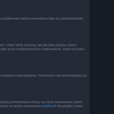
a użytkownika będzie wyświetlana tylko dla administratorów,
ontem i zmień strefę czasową, tak aby była zgodna z twoim
tylko przez zarejestrowanych użytkowników. Jeżeli nie jesteś
t ustawiony nieprawidłowo. Poinformuj o tym administratora, by
Zapytaj administratora witryny czy może zainstalować pakiet
naleźć na stronie internetowej
phpBB.pl
® lub phpBB Limited