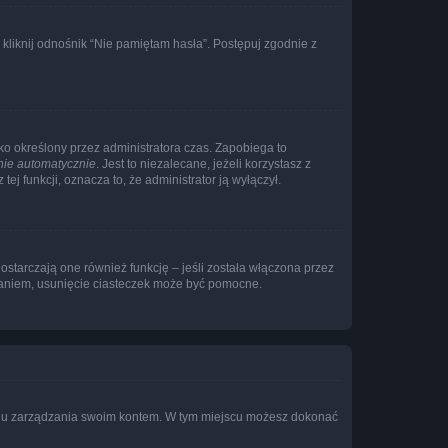
liknij odnośnik “Nie pamiętam hasła”. Postępuj zgodnie z
ylko określony przez administratora czas. Zapobiega to
nie automatycznie
. Jest to niezalecane, jeżeli korzystasz z
ej funkcji, oznacza to, że administrator ją wyłączył.
ostarczają one również funkcję – jeśli została włączona przez
waniem, usunięcie ciasteczek może być pomocne.
anelu zarządzania swoim kontem. W tym miejscu możesz dokonać