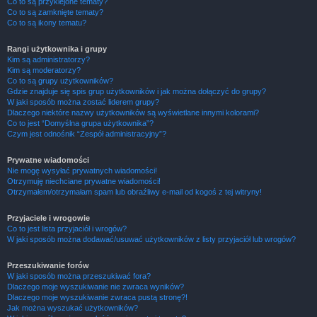
Co to są przyklejone tematy?
Co to są zamknięte tematy?
Co to są ikony tematu?
Rangi użytkownika i grupy
Kim są administratorzy?
Kim są moderatorzy?
Co to są grupy użytkowników?
Gdzie znajduje się spis grup użytkowników i jak można dołączyć do grupy?
W jaki sposób można zostać liderem grupy?
Dlaczego niektóre nazwy użytkowników są wyświetlane innymi kolorami?
Co to jest “Domyślna grupa użytkownika”?
Czym jest odnośnik “Zespół administracyjny”?
Prywatne wiadomości
Nie mogę wysyłać prywatnych wiadomości!
Otrzymuję niechciane prywatne wiadomości!
Otrzymałem/otrzymałam spam lub obraźliwy e-mail od kogoś z tej witryny!
Przyjaciele i wrogowie
Co to jest lista przyjaciół i wrogów?
W jaki sposób można dodawać/usuwać użytkowników z listy przyjaciół lub wrogów?
Przeszukiwanie forów
W jaki sposób można przeszukiwać fora?
Dlaczego moje wyszukiwanie nie zwraca wyników?
Dlaczego moje wyszukiwanie zwraca pustą stronę?!
Jak można wyszukać użytkowników?