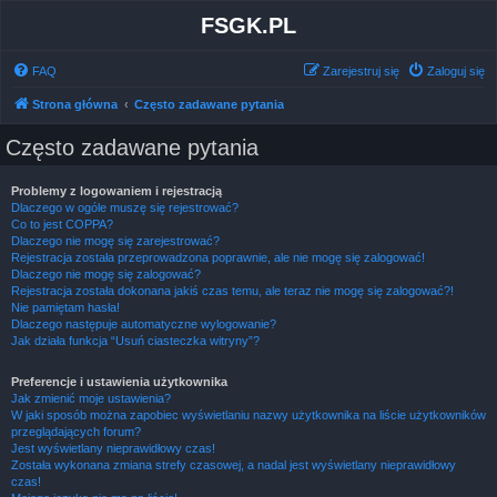
FSGK.PL
FAQ
Zarejestruj się
Zaloguj się
Strona główna
Często zadawane pytania
Często zadawane pytania
Problemy z logowaniem i rejestracją
Dlaczego w ogóle muszę się rejestrować?
Co to jest COPPA?
Dlaczego nie mogę się zarejestrować?
Rejestracja została przeprowadzona poprawnie, ale nie mogę się zalogować!
Dlaczego nie mogę się zalogować?
Rejestracja została dokonana jakiś czas temu, ale teraz nie mogę się zalogować?!
Nie pamiętam hasła!
Dlaczego następuje automatyczne wylogowanie?
Jak działa funkcja “Usuń ciasteczka witryny”?
Preferencje i ustawienia użytkownika
Jak zmienić moje ustawienia?
W jaki sposób można zapobiec wyświetlaniu nazwy użytkownika na liście użytkowników
przeglądających forum?
Jest wyświetlany nieprawidłowy czas!
Została wykonana zmiana strefy czasowej, a nadal jest wyświetlany nieprawidłowy
czas!