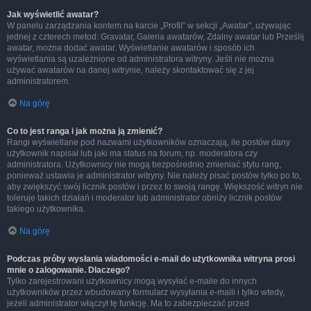
Jak wyświetlić awatar?
W panelu zarządzania kontem na karcie „Profil” w sekcji „Awatar”, używając
jednej z czterech metod: Gravatar, Galeria awatarów, Zdalny awatar lub Prześlij
awatar, można dodać awatar. Wyświetlanie awatarów i sposób ich
wyświetlania są uzależnione od administratora witryny. Jeśli nie można
używać awatarów na danej witrynie, należy skontaktować się z jej
administratorem.
Na górę
Co to jest ranga i jak można ją zmienić?
Rangi wyświetlane pod nazwami użytkowników oznaczają, ile postów dany
użytkownik napisał lub jaki ma status na forum, np. moderatora czy
administratora. Użytkownicy nie mogą bezpośrednio zmieniać stylu rang,
ponieważ ustawia je administrator witryny. Nie należy pisać postów tylko po to,
aby zwiększyć swój licznik postów i przez to swoją rangę. Większość witryn nie
toleruje takich działań i moderator lub administrator obniży licznik postów
takiego użytkownika.
Na górę
Podczas próby wysłania wiadomości e-mail do użytkownika witryna prosi
mnie o zalogowanie. Dlaczego?
Tylko zarejestrowani użytkownicy mogą wysyłać e-maile do innych
użytkowników przez wbudowany formularz wysyłania e-maili i tylko wtedy,
jeżeli administrator włączył tę funkcję. Ma to zabezpieczać przed