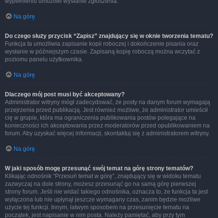
wypełnieniu umożliwi wysłanie zgłoszenia.
Na górę
Do czego służy przycisk “Zapisz” znajdujący się w oknie tworzenia tematu?
Funkcja ta umożliwia zapisanie kopii roboczej i dokończenie pisania oraz
wysłanie w późniejszym czasie. Zapisaną kopię roboczą można wczytać z
poziomu panelu użytkownika.
Na górę
Dlaczego mój post musi być akceptowany?
Administrator witryny mógł zadecydować, że posty na danym forum wymagają
przejrzenia przed publikacją. Jest również możliwe, że administrator umieścił
cię w grupie, która ma ograniczenia publikowania postów polegające na
konieczności ich akceptowania przez moderatorów przed opublikowaniem na
forum. Aby uzyskać więcej informacji, skontaktuj się z administratorem witryny.
Na górę
W jaki sposób mogę przesunąć swój temat na górę strony tematów?
Klikając odnośnik “Przesuń temat w górę”, znajdujący się w widoku tematu
zazwyczaj na dole strony, możesz przesunąć go na samą górę pierwszej
strony forum. Jeśli nie widać takiego odnośnika, oznacza to, że funkcja ta jest
wyłączona lub nie upłynął jeszcze wymagany czas, zanim będzie możliwe
użycie tej funkcji. Innym, łatwym sposobem na przesunięcie tematu na
początek, jest napisanie w nim posta. Należy pamiętać, aby przy tym