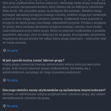
Spis grup użytkowników można zobaczyć, otwierając kartę
Grupy
znajdującą
się w panelu zarządzania kontem, który otwiera się po kliknięciu odnośnika
Moje konto
. Nie wszystkie grupy są dostępne dla każdego. Niektóre mogą
wymagać akceptacji przyjęcia nowego członka, niektóre mogą być zamknięte,
a jeszcze inne mogą mieć ukrytych członków. Użytkownik może poprosić o
przyjęcie do danej grupy, naciskając odpowiedni przycisk. Prośba o przyjęcie
do grupy, która wymaga akceptacji przyjęcia nowego członka, musi zostać
zaakceptowana przez lidera grupy. Może on poprosić użytkownika o podanie
wyjaśnień, dlaczego chce on dołączyć do tej grupy. W przypadku otrzymania
negatywnej decyzji proszę nie nękać lidera grupy pytaniami – widocznie miał
on swoje powody.
Na górę
W jaki sposób można zostać liderem grupy?
Lidera grupy zazwyczaj mianuje administrator witryny podczas tworzenia
grupy. Jeśli chcesz utworzyć grupę użytkowników, skontaktuj się z
administratorem, wysyłając do niego prywatną wiadomość.
Na górę
Dlaczego niektóre nazwy użytkowników są wyświetlane innymi kolorami?
Możliwe, że administrator witryny przypisał kolor członkom grupy, aby ułatwić
identyfikowanie członków tej grupy.
Na górę