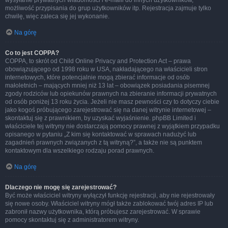
wysyłanie prywatnych wiadomości i e-maili do innych użytkowników,
możliwość przypisania do grup użytkowników itp. Rejestracja zajmuje tylko
chwilę, więc zaleca się jej wykonanie.
Na górę
Co to jest COPPA?
COPPA, to skrót od Child Online Privacy and Protection Act – prawa
obowiązującego od 1998 roku w USA, nakładającego na właścicieli stron
internetowych, które potencjalnie mogą zbierać informacje od osób
małoletnich – mających mniej niż 13 lat – obowiązek posiadania pisemnej
zgody rodziców lub opiekunów prawnych na zbieranie informacji prywatnych
od osób poniżej 13 roku życia. Jeżeli nie masz pewności czy to dotyczy ciebie
jako kogoś próbującego zarejestrować się na danej witrynie internetowej –
skontaktuj się z prawnikiem, by uzyskać wyjaśnienie. phpBB Limited i
właściciele tej witryny nie dostarczają pomocy prawnej z wyjątkiem przypadku
opisanego w pytaniu „Z kim się kontaktować w sprawach nadużyć lub
zagadnień prawnych związanych z tą witryną?”, a także nie są punktem
kontaktowym dla wszelkiego rodzaju porad prawnych.
Na górę
Dlaczego nie mogę się zarejestrować?
Być może właściciel witryny wyłączył funkcję rejestracji, aby nie rejestrowały
się nowe osoby. Właściciel witryny mógł także zablokować twój adres IP lub
zabronił nazwy użytkownika, którą próbujesz zarejestrować. W sprawie
pomocy skontaktuj się z administratorem witryny.