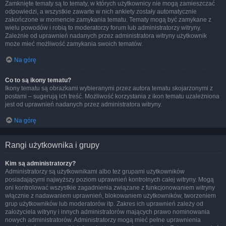
Zamknięte tematy są to tematy, w których użytkownicy nie mogą zamieszczać
odpowiedzi, a wszystkie zawarte w nich ankiety zostały automatycznie
zakończone w momencie zamykania tematu. Tematy mogą być zamykane z
wielu powodów i robią to moderatorzy forum lub administratorzy witryny.
Zależnie od uprawnień nadanych przez administratora witryny użytkownik
może mieć możliwość zamykania swoich tematów.
Na górę
Co to są ikony tematu?
Ikony tematu są obrazkami wybieranymi przez autora tematu skojarzonymi z
postami – sugerują ich treść. Możliwość korzystania z ikon tematu uzależniona
jest od uprawnień nadanych przez administratora witryny.
Na górę
Rangi użytkownika i grupy
Kim są administratorzy?
Administratorzy są użytkownikami albo też grupami użytkowników
posiadającymi najwyższy poziom uprawnień kontrolnych całej witryny. Mogą
oni kontrolować wszystkie zagadnienia związane z funkcjonowaniem witryny
włącznie z nadawaniem uprawnień, blokowaniem użytkowników, tworzeniem
grup użytkowników lub moderatorów itp. Zakres ich uprawnień zależy od
założyciela witryny i innych administratorów mających prawo nominowania
nowych administratorów. Administratorzy mogą mieć pełne uprawnienia