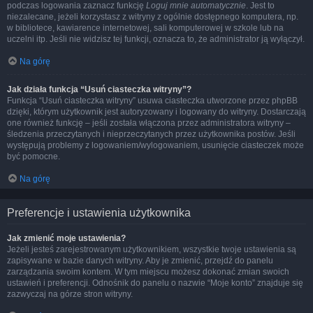
podczas logowania zaznacz funkcję
Loguj mnie automatycznie
. Jest to
niezalecane, jeżeli korzystasz z witryny z ogólnie dostępnego komputera, np.
w bibliotece, kawiarence internetowej, sali komputerowej w szkole lub na
uczelni itp. Jeśli nie widzisz tej funkcji, oznacza to, że administrator ją wyłączył.
Na górę
Jak działa funkcja “Usuń ciasteczka witryny”?
Funkcja “Usuń ciasteczka witryny” usuwa ciasteczka utworzone przez phpBB
dzięki, którym użytkownik jest autoryzowany i logowany do witryny. Dostarczają
one również funkcję – jeśli została włączona przez administratora witryny –
śledzenia przeczytanych i nieprzeczytanych przez użytkownika postów. Jeśli
występują problemy z logowaniem/wylogowaniem, usunięcie ciasteczek może
być pomocne.
Na górę
Preferencje i ustawienia użytkownika
Jak zmienić moje ustawienia?
Jeżeli jesteś zarejestrowanym użytkownikiem, wszystkie twoje ustawienia są
zapisywane w bazie danych witryny. Aby je zmienić, przejdź do panelu
zarządzania swoim kontem. W tym miejscu możesz dokonać zmian swoich
ustawień i preferencji. Odnośnik do panelu o nazwie “Moje konto” znajduje się
zazwyczaj na górze stron witryny.