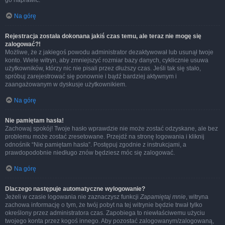
go naprawić.
Na górę
Rejestracja została dokonana jakiś czas temu, ale teraz nie mogę się
zalogować?!
Możliwe, że z jakiegoś powodu administrator dezaktywował lub usunął twoje
konto. Wiele witryn, aby zmniejszyć rozmiar bazy danych, cyklicznie usuwa
użytkowników, którzy nic nie pisali przez dłuższy czas. Jeśli tak się stało,
spróbuj zarejestrować się ponownie i bądź bardziej aktywnym i
zaangażowanym w dyskusje użytkownikiem.
Na górę
Nie pamiętam hasła!
Zachowaj spokój! Twoje hasło wprawdzie nie może zostać odzyskane, ale bez
problemu może zostać zresetowane. Przejdź na stronę logowania i kliknij
odnośnik “Nie pamiętam hasła”. Postępuj zgodnie z instrukcjami, a
prawdopodobnie niedługo znów będziesz móc się zalogować.
Na górę
Dlaczego następuje automatyczne wylogowanie?
Jeżeli w czasie logowania nie zaznaczysz funkcji
Zapamiętaj mnie
, witryna
zachowa informację o tym, że twój pobyt na tej witrynie będzie trwał tylko
określony przez administratora czas. Zapobiega to niewłaściwemu użyciu
twojego konta przez kogoś innego. Aby pozostać zalogowanym/zalogowaną,