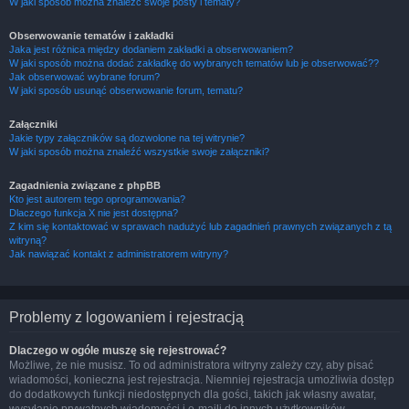
W jaki sposób można znaleźć swoje posty i tematy?
Obserwowanie tematów i zakładki
Jaka jest różnica między dodaniem zakładki a obserwowaniem?
W jaki sposób można dodać zakładkę do wybranych tematów lub je obserwować??
Jak obserwować wybrane forum?
W jaki sposób usunąć obserwowanie forum, tematu?
Załączniki
Jakie typy załączników są dozwolone na tej witrynie?
W jaki sposób można znaleźć wszystkie swoje załączniki?
Zagadnienia związane z phpBB
Kto jest autorem tego oprogramowania?
Dlaczego funkcja X nie jest dostępna?
Z kim się kontaktować w sprawach nadużyć lub zagadnień prawnych związanych z tą
witryną?
Jak nawiązać kontakt z administratorem witryny?
Problemy z logowaniem i rejestracją
Dlaczego w ogóle muszę się rejestrować?
Możliwe, że nie musisz. To od administratora witryny zależy czy, aby pisać
wiadomości, konieczna jest rejestracja. Niemniej rejestracja umożliwia dostęp
do dodatkowych funkcji niedostępnych dla gości, takich jak własny awatar,