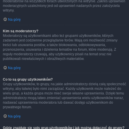
moderatorów na wszystkich forach utworzonych na witrynie. Zakres uprawnień
moderacyjnych uzależniony jest od uprawnień nadanych przez założyciela
witryny.
Na górę
Kim są moderatorzy?
Moderatorzy są użytkownikami albo też grupami użytkowników, których
zadaniem jest codzienne przeglądanie forów. Mają oni możliwość zmiany
treści lub usuwania postów, a także blokowania, odblokowywania,
przenoszenia, usuwania i dzielenia tematów na forum, które moderują. Z
reguły moderatorzy czuwają, aby użytkownicy pisali na temat oraz nie
publikowali niewłaściwych i obraźliwych materiałów.
Na górę
Co to są grupy użytkowników?
Grupy użytkowników, to grupy, na jakie administratorzy dzielą całą społeczność
witryny, aby łatwiej było nimi zarządzać. Każdy użytkownik może należeć do
wielu grup, a każda grupa może mieć swoje własne uprawnienia. Dzięki temu
administratorzy mogą łatwo zmieniać uprawnienia wielu użytkowników naraz,
nadawać uprawnienia moderatora lub dawać dostęp użytkownikom do
prywatnego forum.
Na górę
Gdzie znajduje się spis grup użytkowników i jak można dołączyć do grupy?