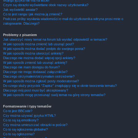
Mojego języka nie ma na liście!
Czym są obrazki wyświetlane obok nazwy użytkownika?
Jak wyświetlić awatar?
Co to jest ranga i jak można ją zmienić?
Podczas próby wysłania wiadomości e-mail do użytkownika witryna prosi mnie o
zalogowanie. Dlaczego?
Problemy z pisaniem
Jak utworzyć nowy temat na forum lub wysłać odpowiedź w temacie?
W jaki sposób można zmienić lub usunąć post?
W jaki sposób można dodać podpis do swojego posta?
W jaki sposób można utworzyć ankietę?
Dlaczego nie można dodać więcej opcji ankiety?
W jaki sposób zmienić lub usunąć ankietę?
Dlaczego nie mam dostępu do forum?
Dlaczego nie mogę dodawać załączników?
Dlaczego otrzymałem/otrzymałam ostrzeżenie?
W jaki sposób można zgłosić posty moderatorowi?
Do czego służy przycisk “Zapisz” znajdujący się w oknie tworzenia tematu?
Dlaczego mój post musi być akceptowany?
W jaki sposób mogę przesunąć swój temat na górę strony tematów?
Formatowanie i typy tematów
Co to jest BBCode?
Czy można używać języka HTML?
Co to są są emotikony?
Czy można umieszczać obrazki w poście?
Co to są ogłoszenia globalne?
Co to są ogłoszenia?