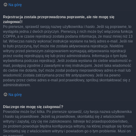
Na górę
Rejestracja została przeprowadzona poprawnie, ale nie mogę się
zalogować!
Po pierwsze, sprawdź swoją nazwę użytkownika i hasło. Jeśli są poprawne, to
wystąpiła jedna z dwóch przyczyn. Pierwszą z nich może być włączona funkcja
COPPA, a w czasie rejestracji została podana informacja, że masz mniej niż 13
lat. Wówczas należy wykonać instrukcje wysłane na twój adres e-mail. Jeśli nie
to było przyczyną, być może nie została aktywowana rejestracja. Niektóre
witryny przed pierwszym zalogowaniem wymagają aktywowania rejestracji
przez osobę rejestrującą się lub przez administratora. Informacja o tym była
wyświetlona podczas rejestracji. Jeśli została wysłana do ciebie wiadomość e-
mail, postępuj zgodnie z zawartymi w niej instrukcjami. Jeżeli taka wiadomość
do ciebie nie dotarła, być może został podany nieprawidłowy adres e-mail lub
wiadomość została zatrzymana przez filtr antyspamowy. Jeśli na pewno
podany przez ciebie adres e-mail jest prawidłowy, spróbuj skontaktować się z
administratorem.
Na górę
Dlaczego nie mogę się zalogować?
Powodów może być kilka. Po pierwsze sprawdź, czy twoja nazwa użytkownika
i hasło są prawidłowe. Jeżeli są prawidłowe, skontaktuj się z właścicielem
witryny i zapytaj, czy cię nie zablokowano. Istnieje też prawdopodobieństwo,
że problem powoduje błędna konfiguracja witryny, na której znajduje się forum.
Skontaktuj się z właścicielem witryny i powiadom go o tym problemie. Musi on