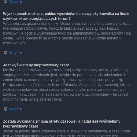
Na górę
W jaki sposób można zapobiec wyświetlaniu nazwy użytkownika na liście
użytkowników przeglądających forum?
W panelu zarządzania kontem, w “Ustawieniach witryny” znajduje się funkcja
Nie pokazuj statusu online
. Włącz tę funkcję, zaznaczając
Tak
. Nazwa
użytkownika będzie wyświetlana tylko dla administratorów, moderatorów i dla
ciebie. Twoja obecność na witrynie będzie wykazana w liczbie ukrytych
użytkowników.
Na górę
Jest wyświetlany nieprawidłowy czas!
Możliwe, że jest wyświetlany czas z innej strefy czasowej, niż ta, w której się
znajdujesz. Jeśli tak właśnie jest, przejdź do panelu zarządzania kontem i
zmień strefę czasową, tak aby była zgodna z twoim miejscem pobytu. Np.
Europa centralna, Afryka, czy Nowa Zelandia. Zmiana strefy czasowej, tak jak i
większości ustawień, może zostać wykonana tylko przez zarejestrowanych
użytkowników. Jeżeli nie jesteś zarejestrowanym użytkownikiem – teraz jest
dobry moment, by się zarejestrować.
Na górę
Została wykonana zmiana strefy czasowej, a nadal jest wyświetlany
nieprawidłowy czas!
Jeżeli na pewno strefa czasowa została ustawiona prawidłowo, a czas nadal
jest wyświetlany nieprawidłowo, oznacza to, że czas na serwerze jest