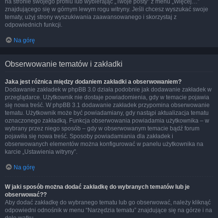
na stronie swojego profilu lub wybierając „Twoje posty” z menu „Więcej…”
znajdującego się w górnym lewym rogu witryny. Jeśli chcesz wyszukać swoje
tematy, użyj strony wyszukiwania zaawansowanego i skorzystaj z
odpowiednich funkcji.
Na górę
Obserwowanie tematów i zakładki
Jaka jest różnica między dodaniem zakładki a obserwowaniem?
Dodawanie zakładek w phpBB 3.0 działa podobnie jak dodawanie zakładek w
przeglądarce. Użytkownik nie dostaje powiadomienia, gdy w temacie pojawia
się nowa treść. W phpBB 3.1 dodawanie zakładek przypomina obserwowanie
tematu. Użytkownik może być powiadamiany, gdy nastąpi aktualizacja tematu
oznaczonego zakładką. Funkcja obserwowania powiadamia użytkownika – w
wybrany przez niego sposób – gdy w obserwowanym temacie bądź forum
pojawiła się nowa treść. Sposoby powiadamiania dla zakładek i
obserwowanych elementów można konfigurować w panelu użytkownika na
karcie „Ustawienia witryny”.
Na górę
W jaki sposób można dodać zakładkę do wybranych tematów lub je
obserwować??
Aby dodać zakładkę do wybranego tematu lub go obserwować, należy kliknąć
odpowiedni odnośnik w menu “Narzędzia tematu” znajdujące się na górze i na