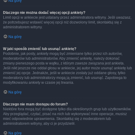
Na górę
Dlaczego nie można dodać więcej opcji ankiety?
Limit opcji w ankiecie jest ustalany przez administratora witryny. Jeśli uważasz,
że potrzebujesz wstawić więcej opcji niż dozwolony limit, skontaktuj się z
administratorem witryny.
Na górę
W jaki sposób zmienić lub usunąć ankietę?
Podobnie, jak posty, ankiety mogą być zmieniane tylko przez ich autorów,
moderatorów lub administratorów. Aby zmienić ankietę, należy dokonać
zmiany pierwszego posta w wątku, z którym zawsze związana jest ankieta.
Jeśli nikt jeszcze nie oddał głosu w ankiecie, jej autor może usunąć ankietę lub
zmienić jej opcje. Jednakże, jeśli w ankiecie zostały już oddane głosy, tylko
moderatorzy lub administratorzy mogą ją zmienić, lub usunąć. Zapobiega to
modyfikowaniu ankiety w czasie jej trwania.
Na górę
Dlaczego nie mam dostępu do forum?
Niektóre fora mogą być dostępne tylko dla określonych grup lub użytkowników.
Aby przeglądać, czytać, pisać na nich lub wykonywać inne operacje, musisz
mieć odpowiednie uprawnienia. Skontaktuj się z moderatorem lub
administratorem witryny, aby ci je przydzielił.
Na górę