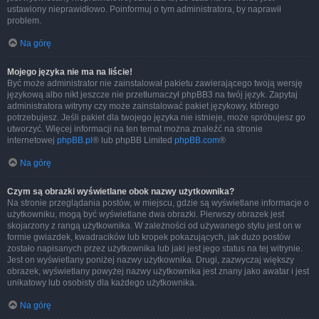
ustawiony nieprawidłowo. Poinformuj o tym administratora, by naprawił
problem.
Na górę
Mojego języka nie ma na liście!
Być może administrator nie zainstalował pakietu zawierającego twoją wersję
językową albo nikt jeszcze nie przetłumaczył phpBB3 na twój język. Zapytaj
administratora witryny czy może zainstalować pakiet językowy, którego
potrzebujesz. Jeśli pakiet dla twojego języka nie istnieje, może spróbujesz go
utworzyć. Więcej informacji na ten temat można znaleźć na stronie
internetowej
phpBB.pl
® lub phpBB Limited
phpBB.com
®
Na górę
Czym są obrazki wyświetlane obok nazwy użytkownika?
Na stronie przeglądania postów, w miejscu, gdzie są wyświetlane informacje o
użytkowniku, mogą być wyświetlane dwa obrazki. Pierwszy obrazek jest
skojarzony z rangą użytkownika. W zależności od używanego stylu jest on w
formie gwiazdek, kwadracików lub kropek pokazujących, jak dużo postów
zostało napisanych przez użytkownika lub jaki jest jego status na tej witrynie.
Jest on wyświetlany poniżej nazwy użytkownika. Drugi, zazwyczaj większy
obrazek, wyświetlany powyżej nazwy użytkownika jest znany jako awatar i jest
unikatowy lub osobisty dla każdego użytkownika.
Na górę