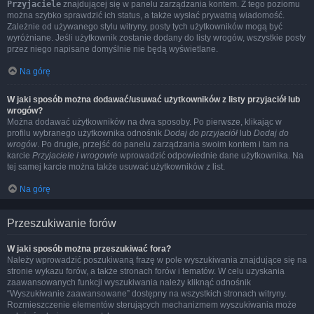
Przyjaciele
znajdującej się w panelu zarządzania kontem. Z tego poziomu
można szybko sprawdzić ich status, a także wysłać prywatną wiadomość.
Zależnie od używanego stylu witryny, posty tych użytkowników mogą być
wyróżniane. Jeśli użytkownik zostanie dodany do listy wrogów, wszystkie posty
przez niego napisane domyślnie nie będą wyświetlane.
Na górę
W jaki sposób można dodawać/usuwać użytkowników z listy przyjaciół lub
wrogów?
Można dodawać użytkowników na dwa sposoby. Po pierwsze, klikając w
profilu wybranego użytkownika odnośnik
Dodaj do przyjaciół
lub
Dodaj do
wrogów
. Po drugie, przejść do panelu zarządzania swoim kontem i tam na
karcie
Przyjaciele i wrogowie
wprowadzić odpowiednie dane użytkownika. Na
tej samej karcie można także usuwać użytkowników z list.
Na górę
Przeszukiwanie forów
W jaki sposób można przeszukiwać fora?
Należy wprowadzić poszukiwaną frazę w pole wyszukiwania znajdujące się na
stronie wykazu forów, a także stronach forów i tematów. W celu uzyskania
zaawansowanych funkcji wyszukiwania należy kliknąć odnośnik
“Wyszukiwanie zaawansowane” dostępny na wszystkich stronach witryny.
Rozmieszczenie elementów sterujących mechanizmem wyszukiwania może