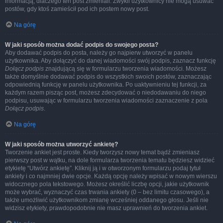
informacją, dlaczego ten post zmieniali. Zwykli użytkownicy nie mogą usuwać
postów, gdy ktoś zamieścił pod ich postem nowy post.
Na górę
W jaki sposób można dodać podpis do swojego posta?
Aby dodawać podpis do posta, należy go najpierw utworzyć w panelu
użytkownika. Aby dołączyć do danej wiadomości swój podpis, zaznacz funkcję
Dołącz podpis
znajdującą się w formularzu tworzenia wiadomości. Możesz
także domyślnie dodawać podpis do wszystkich swoich postów, zaznaczając
odpowiednią funkcję w panelu użytkownika. Po uaktywnieniu tej funkcji, za
każdym razem pisząc post, możesz zdecydować o niedodawaniu do niego
podpisu, usuwając w formularzu tworzenia wiadomości zaznaczenie z pola
Dołącz podpis
.
Na górę
W jaki sposób można utworzyć ankietę?
Tworzenie ankiet jest proste. Kiedy tworzysz nowy temat bądź zmieniasz
pierwszy post w wątku, na dole formularza tworzenia tematu będziesz widzieć
etykietę “Utwórz ankietę”. Kliknij ją i w otworzonym formularzu podaj tytuł
ankiety i co najmniej dwie opcje. Każdą opcję należy wpisać w nowym wierszu
widocznego pola tekstowego. Możesz określić liczbę opcji, jakie użytkownik
może wybrać, wyznaczyć czas trwania ankiety (0 – bez limitu czasowego), a
także umożliwić użytkownikom zmianę wcześniej oddanego głosu. Jeśli nie
widzisz etykiety, prawdopodobnie nie masz uprawnień do tworzenia ankiet.