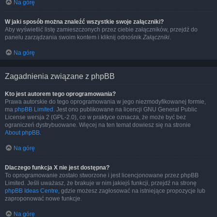
Na górę
W jaki sposób można znaleźć wszystkie swoje załączniki?
Aby wyświetlić listę zamieszczonych przez ciebie załączników, przejdź do
panelu zarządzania swoim kontem i kliknij odnośnik
Załączniki
.
Na górę
Zagadnienia związane z phpBB
Kto jest autorem tego oprogramowania?
Prawa autorskie do tego oprogramowania w jego niezmodyfikowanej formie,
ma
phpBB Limited
. Jest ono publikowane na licencji GNU General Public
License wersja 2 (GPL-2.0), co w praktyce oznacza, że może być bez
ograniczeń dystrybuowane. Więcej na ten temat dowiesz się na stronie
About phpBB
.
Na górę
Dlaczego funkcja X nie jest dostępna?
To oprogramowanie zostało stworzone i jest licencjonowane przez phpBB
Limited. Jeśli uważasz, że brakuje w nim jakiejś funkcji, przejdź na stronę
phpBB Ideas Centre
, gdzie możesz zagłosować na istniejące propozycje lub
zaproponować nowe funkcje.
Na górę