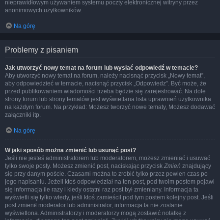
nieprawidłowym używaniem systemu poczty elektronicznej witryny przez
anonimowych użytkowników.
Na górę
Problemy z pisaniem
Jak utworzyć nowy temat na forum lub wysłać odpowiedź w temacie?
Aby utworzyć nowy temat na forum, należy nacisnąć przycisk „Nowy temat”,
aby odpowiedzieć w temacie, nacisnąć przycisk „Odpowiedz”. Być może, że
przed publikowaniem wiadomości trzeba będzie się zarejestrować. Na dole
strony forum lub strony tematów jest wyświetlana lista uprawnień użytkownika
na każdym forum. Na przykład: Możesz tworzyć nowe tematy, Możesz dodawać
załączniki itp.
Na górę
W jaki sposób można zmienić lub usunąć post?
Jeśli nie jesteś administratorem lub moderatorem, możesz zmieniać i usuwać
tylko swoje posty. Możesz zmienić post, naciskając przycisk
Zmień
znajdujący
się przy danym poście. Czasami można to zrobić tylko przez pewien czas po
jego napisaniu. Jeżeli ktoś odpowiedział na ten post, pod twoim postem pojawi
się informacja ile razy i kiedy ostatni raz post był zmieniany. Informacja ta
wyświetli się tylko wtedy, jeśli ktoś zamieścił pod tym postem kolejny post. Jeśli
post zmienił moderator lub administrator, informacja ta nie zostanie
wyświetlona. Administratorzy i moderatorzy mogą zostawić notatkę z