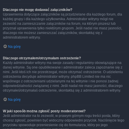
Dlaczego nie mogę dodawać załączników?
Uprawnienia dotyczące załączników są przydzielane dla każdego forum, dla
każdej grupy i dla każdego użytkownika. Administrator witryny mógł nie
zezwolić na zamieszczanie załączników na forum, na którym piszesz lub
przyznał uprawnienia tylko niektórym grupom. Jeśli nadal nie masz jasności,
dlaczego nie możesz zamieszczać załączników, skontaktuj się z
administratorem witryny.
Na górę
Dlaczego otrzymałem/otrzymałam ostrzeżenie?
Każdy administrator witryny ma swoje zasady i regulaminy obowiązujące na
danej witrynie. Są one opublikowane i administrator zaleca zapoznanie się z
nimi. Jeśli ktoś ich nie przestrzegał, może otrzymać ostrzeżenie. O udzieleniu
ostrzeżenia decyduje administrator witryny. phpBB Limited nie ma nic
wspólnego z ostrzeżeniami udzielanymi na tej witrynie i nie ponosi żadnej
odpowiedzialności związanej z nimi. Jeśli nadal nie masz jasności, dlaczego
otrzymałeś/otrzymałaś ostrzeżenie, skontaktuj się z administratorem witryny.
Na górę
W jaki sposób można zgłosić posty moderatorowi?
Jeśli administrator na to zezwolił, w prawym górnym rogu treści posta, który
chcesz zgłosić, powinien być widoczny odpowiedni przycisk. Naciśnięcie tego
przycisku spowoduje przeniesienie cię do formularza, który po jego