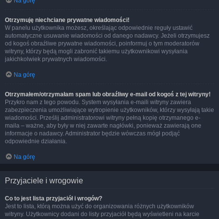
Na górę
Otrzymuję niechciane prywatne wiadomości!
W panelu użytkownika możesz, określając odpowiednie reguły ustawić
automatyczne usuwanie wiadomości od danego nadawcy. Jeżeli otrzymujesz
od kogoś obraźliwe prywatne wiadomości, poinformuj o tym moderatorów
witryny, którzy będą mogli zabronić takiemu użytkownikowi wysyłania
jakichkolwiek prywatnych wiadomości.
Na górę
Otrzymałem/otrzymałam spam lub obraźliwy e-mail od kogoś z tej witryny!
Przykro nam z tego powodu. System wysyłania e-maili witryny zawiera
zabezpieczenia umożliwiające wytropienie użytkowników, którzy wysyłają takie
wiadomości. Prześlij administratorowi witryny pełną kopię otrzymanego e-
maila – ważne, aby były w niej zawarte nagłówki, ponieważ zawierają one
informacje o nadawcy. Administrator będzie wówczas mógł podjąć
odpowiednie działania.
Na górę
Przyjaciele i wrogowie
Co to jest lista przyjaciół i wrogów?
Jest to lista, którą można użyć do organizowania różnych użytkowników
witryny. Użytkownicy dodani do listy przyjaciół będą wyświetleni na karcie