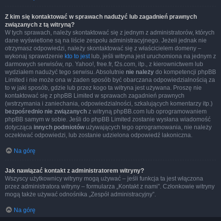
Z kim się kontaktować w sprawach nadużyć lub zagadnień prawnych
związanych z tą witryną?
W tych sprawach, należy skontaktować się z jednym z administratorów, których
dane wyświetlone są na liście zespołu administracyjnego. Jeżeli jednak nie
otrzymasz odpowiedzi, należy skontaktować się z właścicielem domeny –
wykonaj sprawdzenie
kto to jest
lub, jeśli witryna jest uruchomiona na jednym z
darmowych serwisów, np. Yahoo!, free.fr, f2s.com, itp., z kierownictwem lub
wydziałem nadużyć tego serwisu. Absolutnie
nie należy
do kompetencji phpBB
Limited i nie może ona w żaden sposób być obarczana odpowiedzialnością za
to w jaki sposób, gdzie lub przez kogo ta witryna jest używana. Proszę nie
kontaktować się z phpBB Limited w sprawach zagadnień prawnych
(wstrzymania i zaniechania, odpowiedzialności, szkalujących komentarzy itp.)
bezpośrednio nie związanych
z witryną phpBB.com lub oprogramowaniem
phpBB samym w sobie. Jeśli do phpBB Limited zostanie wysłana wiadomość
dotycząca
innych podmiotów
używających tego oprogramowania, nie należy
oczekiwać odpowiedzi, lub zostanie udzielona odpowiedź lakoniczna.
Na górę
Jak nawiązać kontakt z administratorem witryny?
Wszyscy użytkownicy witryny mogą używać – jeśli funkcja ta jest włączona
przez administratora witryny – formularza „Kontakt z nami”. Członkowie witryny
mogą także używać odnośnika „Zespół administracyjny”.
Na górę