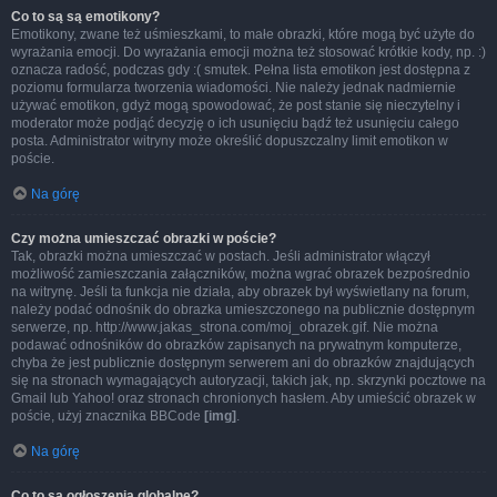
Co to są są emotikony?
Emotikony, zwane też uśmieszkami, to małe obrazki, które mogą być użyte do
wyrażania emocji. Do wyrażania emocji można też stosować krótkie kody, np. :)
oznacza radość, podczas gdy :( smutek. Pełna lista emotikon jest dostępna z
poziomu formularza tworzenia wiadomości. Nie należy jednak nadmiernie
używać emotikon, gdyż mogą spowodować, że post stanie się nieczytelny i
moderator może podjąć decyzję o ich usunięciu bądź też usunięciu całego
posta. Administrator witryny może określić dopuszczalny limit emotikon w
poście.
Na górę
Czy można umieszczać obrazki w poście?
Tak, obrazki można umieszczać w postach. Jeśli administrator włączył
możliwość zamieszczania załączników, można wgrać obrazek bezpośrednio
na witrynę. Jeśli ta funkcja nie działa, aby obrazek był wyświetlany na forum,
należy podać odnośnik do obrazka umieszczonego na publicznie dostępnym
serwerze, np. http://www.jakas_strona.com/moj_obrazek.gif. Nie można
podawać odnośników do obrazków zapisanych na prywatnym komputerze,
chyba że jest publicznie dostępnym serwerem ani do obrazków znajdujących
się na stronach wymagających autoryzacji, takich jak, np. skrzynki pocztowe na
Gmail lub Yahoo! oraz stronach chronionych hasłem. Aby umieścić obrazek w
poście, użyj znacznika BBCode
[img]
.
Na górę
Co to są ogłoszenia globalne?