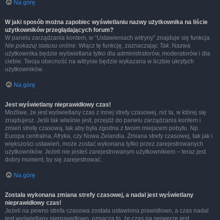
Na górę
W jaki sposób można zapobiec wyświetlaniu nazwy użytkownika na liście
użytkowników przeglądających forum?
W panelu zarządzania kontem, w “Ustawieniach witryny” znajduje się funkcja
Nie pokazuj statusu online
. Włącz tę funkcję, zaznaczając
Tak
. Nazwa
użytkownika będzie wyświetlana tylko dla administratorów, moderatorów i dla
ciebie. Twoja obecność na witrynie będzie wykazana w liczbie ukrytych
użytkowników.
Na górę
Jest wyświetlany nieprawidłowy czas!
Możliwe, że jest wyświetlany czas z innej strefy czasowej, niż ta, w której się
znajdujesz. Jeśli tak właśnie jest, przejdź do panelu zarządzania kontem i
zmień strefę czasową, tak aby była zgodna z twoim miejscem pobytu. Np.
Europa centralna, Afryka, czy Nowa Zelandia. Zmiana strefy czasowej, tak jak i
większości ustawień, może zostać wykonana tylko przez zarejestrowanych
użytkowników. Jeżeli nie jesteś zarejestrowanym użytkownikiem – teraz jest
dobry moment, by się zarejestrować.
Na górę
Została wykonana zmiana strefy czasowej, a nadal jest wyświetlany
nieprawidłowy czas!
Jeżeli na pewno strefa czasowa została ustawiona prawidłowo, a czas nadal
jest wyświetlany nieprawidłowo, oznacza to, że czas na serwerze jest