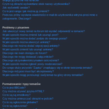
Mojego języka nie ma na liście!
Czym są obrazki wyświetlane obok nazwy użytkownika?
Jak wyświetlić awatar?
Co to jest ranga i jak można ją zmienić?
Podczas próby wysłania wiadomości e-mail do użytkownika witryna prosi mnie o
zalogowanie. Dlaczego?
Problemy z pisaniem
Jak utworzyć nowy temat na forum lub wysłać odpowiedź w temacie?
W jaki sposób można zmienić lub usunąć post?
W jaki sposób można dodać podpis do swojego posta?
W jaki sposób można utworzyć ankietę?
Dlaczego nie można dodać więcej opcji ankiety?
W jaki sposób zmienić lub usunąć ankietę?
Dlaczego nie mam dostępu do forum?
Dlaczego nie mogę dodawać załączników?
Dlaczego otrzymałem/otrzymałam ostrzeżenie?
W jaki sposób można zgłosić posty moderatorowi?
Do czego służy przycisk “Zapisz” znajdujący się w oknie tworzenia tematu?
Dlaczego mój post musi być akceptowany?
W jaki sposób mogę przesunąć swój temat na górę strony tematów?
Formatowanie i typy tematów
Co to jest BBCode?
Czy można używać języka HTML?
Co to są są emotikony?
Czy można umieszczać obrazki w poście?
Co to są ogłoszenia globalne?
Co to są ogłoszenia?