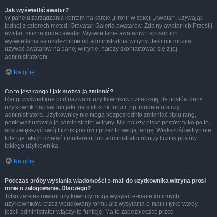
Jak wyświetlić awatar?
W panelu zarządzania kontem na karcie „Profil” w sekcji „Awatar”, używając
jednej z czterech metod: Gravatar, Galeria awatarów, Zdalny awatar lub Prześlij
awatar, można dodać awatar. Wyświetlanie awatarów i sposób ich
wyświetlania są uzależnione od administratora witryny. Jeśli nie można
używać awatarów na danej witrynie, należy skontaktować się z jej
administratorem.
Na górę
Co to jest ranga i jak można ją zmienić?
Rangi wyświetlane pod nazwami użytkowników oznaczają, ile postów dany
użytkownik napisał lub jaki ma status na forum, np. moderatora czy
administratora. Użytkownicy nie mogą bezpośrednio zmieniać stylu rang,
ponieważ ustawia je administrator witryny. Nie należy pisać postów tylko po to,
aby zwiększyć swój licznik postów i przez to swoją rangę. Większość witryn nie
toleruje takich działań i moderator lub administrator obniży licznik postów
takiego użytkownika.
Na górę
Podczas próby wysłania wiadomości e-mail do użytkownika witryna prosi
mnie o zalogowanie. Dlaczego?
Tylko zarejestrowani użytkownicy mogą wysyłać e-maile do innych
użytkowników przez wbudowany formularz wysyłania e-maili i tylko wtedy,
jeżeli administrator włączył tę funkcję. Ma to zabezpieczać przed