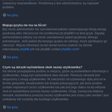
ustawiony nieprawidłowo. Poinformuj o tym administratora, by naprawił
problem.
Na górę
Mojego języka nie ma na liście!
Być może administrator nie zainstalował pakietu zawierającego twoją wersję
językową albo nikt jeszcze nie przetłumaczył phpBB3 na twój język. Zapytaj
administratora witryny czy może zainstalować pakiet językowy, którego
potrzebujesz. Jeśli pakiet dla twojego języka nie istnieje, może spróbujesz go
utworzyć. Więcej informacji na ten temat można znaleźć na stronie
internetowej
phpBB.pl
® lub phpBB Limited
phpBB.com
®
Na górę
Czym są obrazki wyświetlane obok nazwy użytkownika?
Na stronie przeglądania postów, w miejscu, gdzie są wyświetlane informacje o
użytkowniku, mogą być wyświetlane dwa obrazki. Pierwszy obrazek jest
skojarzony z rangą użytkownika. W zależności od używanego stylu jest on w
formie gwiazdek, kwadracików lub kropek pokazujących, jak dużo postów
zostało napisanych przez użytkownika lub jaki jest jego status na tej witrynie.
Jest on wyświetlany poniżej nazwy użytkownika. Drugi, zazwyczaj większy
obrazek, wyświetlany powyżej nazwy użytkownika jest znany jako awatar i jest
unikatowy lub osobisty dla każdego użytkownika.
Na górę