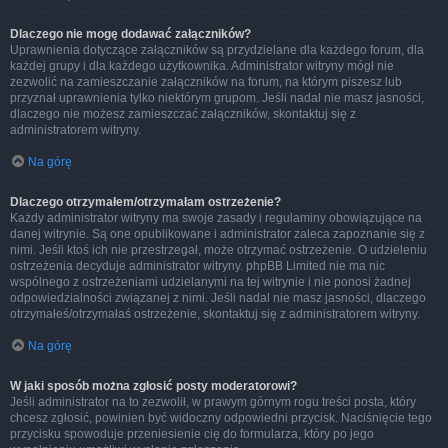
Dlaczego nie mogę dodawać załączników?
Uprawnienia dotyczące załączników są przydzielane dla każdego forum, dla
każdej grupy i dla każdego użytkownika. Administrator witryny mógł nie
zezwolić na zamieszczanie załączników na forum, na którym piszesz lub
przyznał uprawnienia tylko niektórym grupom. Jeśli nadal nie masz jasności,
dlaczego nie możesz zamieszczać załączników, skontaktuj się z
administratorem witryny.
Na górę
Dlaczego otrzymałem/otrzymałam ostrzeżenie?
Każdy administrator witryny ma swoje zasady i regulaminy obowiązujące na
danej witrynie. Są one opublikowane i administrator zaleca zapoznanie się z
nimi. Jeśli ktoś ich nie przestrzegał, może otrzymać ostrzeżenie. O udzieleniu
ostrzeżenia decyduje administrator witryny. phpBB Limited nie ma nic
wspólnego z ostrzeżeniami udzielanymi na tej witrynie i nie ponosi żadnej
odpowiedzialności związanej z nimi. Jeśli nadal nie masz jasności, dlaczego
otrzymałeś/otrzymałaś ostrzeżenie, skontaktuj się z administratorem witryny.
Na górę
W jaki sposób można zgłosić posty moderatorowi?
Jeśli administrator na to zezwolił, w prawym górnym rogu treści posta, który
chcesz zgłosić, powinien być widoczny odpowiedni przycisk. Naciśnięcie tego
przycisku spowoduje przeniesienie cię do formularza, który po jego