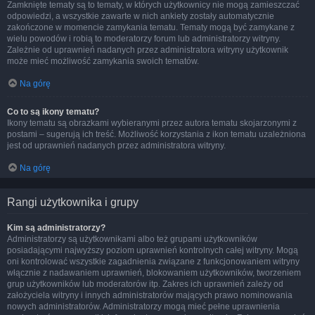
Zamknięte tematy są to tematy, w których użytkownicy nie mogą zamieszczać
odpowiedzi, a wszystkie zawarte w nich ankiety zostały automatycznie
zakończone w momencie zamykania tematu. Tematy mogą być zamykane z
wielu powodów i robią to moderatorzy forum lub administratorzy witryny.
Zależnie od uprawnień nadanych przez administratora witryny użytkownik
może mieć możliwość zamykania swoich tematów.
Na górę
Co to są ikony tematu?
Ikony tematu są obrazkami wybieranymi przez autora tematu skojarzonymi z
postami – sugerują ich treść. Możliwość korzystania z ikon tematu uzależniona
jest od uprawnień nadanych przez administratora witryny.
Na górę
Rangi użytkownika i grupy
Kim są administratorzy?
Administratorzy są użytkownikami albo też grupami użytkowników
posiadającymi najwyższy poziom uprawnień kontrolnych całej witryny. Mogą
oni kontrolować wszystkie zagadnienia związane z funkcjonowaniem witryny
włącznie z nadawaniem uprawnień, blokowaniem użytkowników, tworzeniem
grup użytkowników lub moderatorów itp. Zakres ich uprawnień zależy od
założyciela witryny i innych administratorów mających prawo nominowania
nowych administratorów. Administratorzy mogą mieć pełne uprawnienia