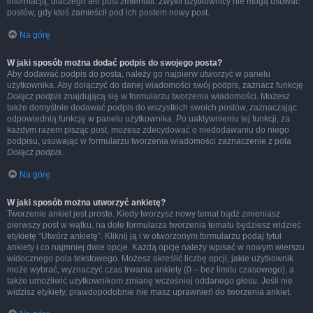
informacją, dlaczego ten post zmieniali. Zwykli użytkownicy nie mogą usuwać
postów, gdy ktoś zamieścił pod ich postem nowy post.
Na górę
W jaki sposób można dodać podpis do swojego posta?
Aby dodawać podpis do posta, należy go najpierw utworzyć w panelu
użytkownika. Aby dołączyć do danej wiadomości swój podpis, zaznacz funkcję
Dołącz podpis
znajdującą się w formularzu tworzenia wiadomości. Możesz
także domyślnie dodawać podpis do wszystkich swoich postów, zaznaczając
odpowiednią funkcję w panelu użytkownika. Po uaktywnieniu tej funkcji, za
każdym razem pisząc post, możesz zdecydować o niedodawaniu do niego
podpisu, usuwając w formularzu tworzenia wiadomości zaznaczenie z pola
Dołącz podpis
.
Na górę
W jaki sposób można utworzyć ankietę?
Tworzenie ankiet jest proste. Kiedy tworzysz nowy temat bądź zmieniasz
pierwszy post w wątku, na dole formularza tworzenia tematu będziesz widzieć
etykietę “Utwórz ankietę”. Kliknij ją i w otworzonym formularzu podaj tytuł
ankiety i co najmniej dwie opcje. Każdą opcję należy wpisać w nowym wierszu
widocznego pola tekstowego. Możesz określić liczbę opcji, jakie użytkownik
może wybrać, wyznaczyć czas trwania ankiety (0 – bez limitu czasowego), a
także umożliwić użytkownikom zmianę wcześniej oddanego głosu. Jeśli nie
widzisz etykiety, prawdopodobnie nie masz uprawnień do tworzenia ankiet.