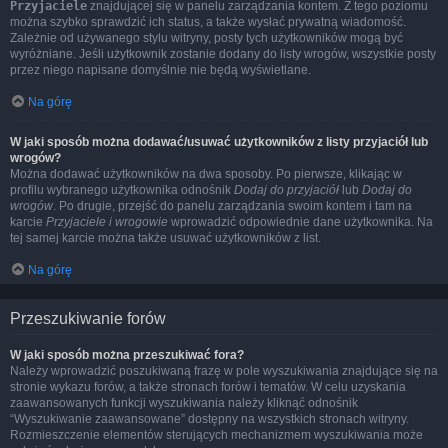
Przyjaciele
znajdującej się w panelu zarządzania kontem. Z tego poziomu
można szybko sprawdzić ich status, a także wysłać prywatną wiadomość.
Zależnie od używanego stylu witryny, posty tych użytkowników mogą być
wyróżniane. Jeśli użytkownik zostanie dodany do listy wrogów, wszystkie posty
przez niego napisane domyślnie nie będą wyświetlane.
Na górę
W jaki sposób można dodawać/usuwać użytkowników z listy przyjaciół lub
wrogów?
Można dodawać użytkowników na dwa sposoby. Po pierwsze, klikając w
profilu wybranego użytkownika odnośnik
Dodaj do przyjaciół
lub
Dodaj do
wrogów
. Po drugie, przejść do panelu zarządzania swoim kontem i tam na
karcie
Przyjaciele i wrogowie
wprowadzić odpowiednie dane użytkownika. Na
tej samej karcie można także usuwać użytkowników z list.
Na górę
Przeszukiwanie forów
W jaki sposób można przeszukiwać fora?
Należy wprowadzić poszukiwaną frazę w pole wyszukiwania znajdujące się na
stronie wykazu forów, a także stronach forów i tematów. W celu uzyskania
zaawansowanych funkcji wyszukiwania należy kliknąć odnośnik
“Wyszukiwanie zaawansowane” dostępny na wszystkich stronach witryny.
Rozmieszczenie elementów sterujących mechanizmem wyszukiwania może