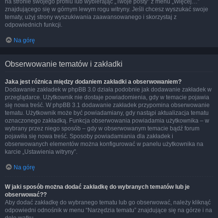
na stronie swojego profilu lub wybierając „Twoje posty” z menu „Więcej…”
znajdującego się w górnym lewym rogu witryny. Jeśli chcesz wyszukać swoje
tematy, użyj strony wyszukiwania zaawansowanego i skorzystaj z
odpowiednich funkcji.
Na górę
Obserwowanie tematów i zakładki
Jaka jest różnica między dodaniem zakładki a obserwowaniem?
Dodawanie zakładek w phpBB 3.0 działa podobnie jak dodawanie zakładek w
przeglądarce. Użytkownik nie dostaje powiadomienia, gdy w temacie pojawia
się nowa treść. W phpBB 3.1 dodawanie zakładek przypomina obserwowanie
tematu. Użytkownik może być powiadamiany, gdy nastąpi aktualizacja tematu
oznaczonego zakładką. Funkcja obserwowania powiadamia użytkownika – w
wybrany przez niego sposób – gdy w obserwowanym temacie bądź forum
pojawiła się nowa treść. Sposoby powiadamiania dla zakładek i
obserwowanych elementów można konfigurować w panelu użytkownika na
karcie „Ustawienia witryny”.
Na górę
W jaki sposób można dodać zakładkę do wybranych tematów lub je
obserwować??
Aby dodać zakładkę do wybranego tematu lub go obserwować, należy kliknąć
odpowiedni odnośnik w menu “Narzędzia tematu” znajdujące się na górze i na