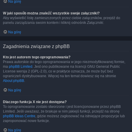
Na górę
W jaki sposób można znaleźć wszystkie swoje załączniki?
Aby wyświetlić listę zamieszczonych przez ciebie załączników, przejdź do
panelu zarządzania swoim kontem i kliknij odnośnik
Załączniki
.
Na górę
Zagadnienia związane z phpBB
Kto jest autorem tego oprogramowania?
Prawa autorskie do tego oprogramowania w jego niezmodyfikowanej formie,
ma
phpBB Limited
. Jest ono publikowane na licencji GNU General Public
License wersja 2 (GPL-2.0), co w praktyce oznacza, że może być bez
ograniczeń dystrybuowane. Więcej na ten temat dowiesz się na stronie
About phpBB
.
Na górę
Dlaczego funkcja X nie jest dostępna?
To oprogramowanie zostało stworzone i jest licencjonowane przez phpBB
Limited. Jeśli uważasz, że brakuje w nim jakiejś funkcji, przejdź na stronę
phpBB Ideas Centre
, gdzie możesz zagłosować na istniejące propozycje lub
zaproponować nowe funkcje.
Na górę