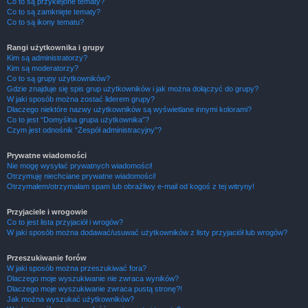
Co to są przyklejone tematy?
Co to są zamknięte tematy?
Co to są ikony tematu?
Rangi użytkownika i grupy
Kim są administratorzy?
Kim są moderatorzy?
Co to są grupy użytkowników?
Gdzie znajduje się spis grup użytkowników i jak można dołączyć do grupy?
W jaki sposób można zostać liderem grupy?
Dlaczego niektóre nazwy użytkowników są wyświetlane innymi kolorami?
Co to jest “Domyślna grupa użytkownika”?
Czym jest odnośnik “Zespół administracyjny”?
Prywatne wiadomości
Nie mogę wysyłać prywatnych wiadomości!
Otrzymuję niechciane prywatne wiadomości!
Otrzymałem/otrzymałam spam lub obraźliwy e-mail od kogoś z tej witryny!
Przyjaciele i wrogowie
Co to jest lista przyjaciół i wrogów?
W jaki sposób można dodawać/usuwać użytkowników z listy przyjaciół lub wrogów?
Przeszukiwanie forów
W jaki sposób można przeszukiwać fora?
Dlaczego moje wyszukiwanie nie zwraca wyników?
Dlaczego moje wyszukiwanie zwraca pustą stronę?!
Jak można wyszukać użytkowników?