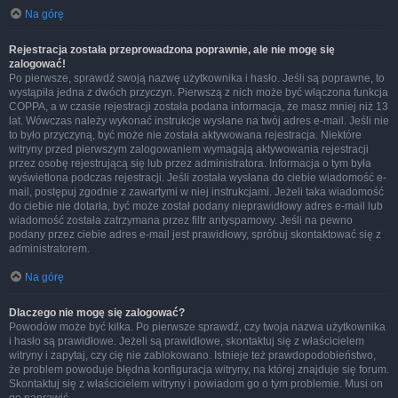
Na górę
Rejestracja została przeprowadzona poprawnie, ale nie mogę się
zalogować!
Po pierwsze, sprawdź swoją nazwę użytkownika i hasło. Jeśli są poprawne, to
wystąpiła jedna z dwóch przyczyn. Pierwszą z nich może być włączona funkcja
COPPA, a w czasie rejestracji została podana informacja, że masz mniej niż 13
lat. Wówczas należy wykonać instrukcje wysłane na twój adres e-mail. Jeśli nie
to było przyczyną, być może nie została aktywowana rejestracja. Niektóre
witryny przed pierwszym zalogowaniem wymagają aktywowania rejestracji
przez osobę rejestrującą się lub przez administratora. Informacja o tym była
wyświetlona podczas rejestracji. Jeśli została wysłana do ciebie wiadomość e-
mail, postępuj zgodnie z zawartymi w niej instrukcjami. Jeżeli taka wiadomość
do ciebie nie dotarła, być może został podany nieprawidłowy adres e-mail lub
wiadomość została zatrzymana przez filtr antyspamowy. Jeśli na pewno
podany przez ciebie adres e-mail jest prawidłowy, spróbuj skontaktować się z
administratorem.
Na górę
Dlaczego nie mogę się zalogować?
Powodów może być kilka. Po pierwsze sprawdź, czy twoja nazwa użytkownika
i hasło są prawidłowe. Jeżeli są prawidłowe, skontaktuj się z właścicielem
witryny i zapytaj, czy cię nie zablokowano. Istnieje też prawdopodobieństwo,
że problem powoduje błędna konfiguracja witryny, na której znajduje się forum.
Skontaktuj się z właścicielem witryny i powiadom go o tym problemie. Musi on