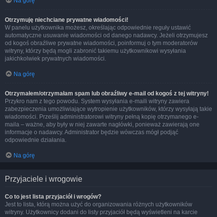
Na górę
Otrzymuję niechciane prywatne wiadomości!
W panelu użytkownika możesz, określając odpowiednie reguły ustawić
automatyczne usuwanie wiadomości od danego nadawcy. Jeżeli otrzymujesz
od kogoś obraźliwe prywatne wiadomości, poinformuj o tym moderatorów
witryny, którzy będą mogli zabronić takiemu użytkownikowi wysyłania
jakichkolwiek prywatnych wiadomości.
Na górę
Otrzymałem/otrzymałam spam lub obraźliwy e-mail od kogoś z tej witryny!
Przykro nam z tego powodu. System wysyłania e-maili witryny zawiera
zabezpieczenia umożliwiające wytropienie użytkowników, którzy wysyłają takie
wiadomości. Prześlij administratorowi witryny pełną kopię otrzymanego e-
maila – ważne, aby były w niej zawarte nagłówki, ponieważ zawierają one
informacje o nadawcy. Administrator będzie wówczas mógł podjąć
odpowiednie działania.
Na górę
Przyjaciele i wrogowie
Co to jest lista przyjaciół i wrogów?
Jest to lista, którą można użyć do organizowania różnych użytkowników
witryny. Użytkownicy dodani do listy przyjaciół będą wyświetleni na karcie