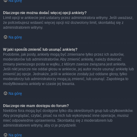
Na górę
Dlaczego nie można dodać więcej opcji ankiety?
Limit opcji w ankiecie jest ustalany przez administratora witryny. Jeśli uważasz,
że potrzebujesz wstawić więcej opcji niż dozwolony limit, skontaktuj się z
administratorem witryny.
Na górę
W jaki sposób zmienić lub usunąć ankietę?
Podobnie, jak posty, ankiety mogą być zmieniane tylko przez ich autorów,
moderatorów lub administratorów. Aby zmienić ankietę, należy dokonać
zmiany pierwszego posta w wątku, z którym zawsze związana jest ankieta.
Jeśli nikt jeszcze nie oddał głosu w ankiecie, jej autor może usunąć ankietę lub
zmienić jej opcje. Jednakże, jeśli w ankiecie zostały już oddane głosy, tylko
moderatorzy lub administratorzy mogą ją zmienić, lub usunąć. Zapobiega to
modyfikowaniu ankiety w czasie jej trwania.
Na górę
Dlaczego nie mam dostępu do forum?
Niektóre fora mogą być dostępne tylko dla określonych grup lub użytkowników.
Aby przeglądać, czytać, pisać na nich lub wykonywać inne operacje, musisz
mieć odpowiednie uprawnienia. Skontaktuj się z moderatorem lub
administratorem witryny, aby ci je przydzielił.
Na górę