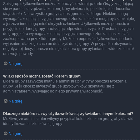
Spis grup użytkowników można zobaczyć, otwierając kartę
Grupy
znajdującą
się w panelu zarządzania kontem, który otwiera się po kliknięciu odnośnika
Moje konto
. Nie wszystkie grupy są dostępne dla każdego. Niektóre mogą
wymagać akceptacji przyjęcia nowego członka, niektóre mogą być zamknięte,
a jeszcze inne mogą mieć ukrytych członków. Użytkownik może poprosić o
przyjęcie do danej grupy, naciskając odpowiedni przycisk. Prośba o przyjęcie
do grupy, która wymaga akceptacji przyjęcia nowego członka, musi zostać
zaakceptowana przez lidera grupy. Może on poprosić użytkownika o podanie
wyjaśnień, dlaczego chce on dołączyć do tej grupy. W przypadku otrzymania
negatywnej decyzji proszę nie nękać lidera grupy pytaniami – widocznie miał
on swoje powody.
Na górę
W jaki sposób można zostać liderem grupy?
Lidera grupy zazwyczaj mianuje administrator witryny podczas tworzenia
grupy. Jeśli chcesz utworzyć grupę użytkowników, skontaktuj się z
administratorem, wysyłając do niego prywatną wiadomość.
Na górę
Dlaczego niektóre nazwy użytkowników są wyświetlane innymi kolorami?
Możliwe, że administrator witryny przypisał kolor członkom grupy, aby ułatwić
identyfikowanie członków tej grupy.
Na górę