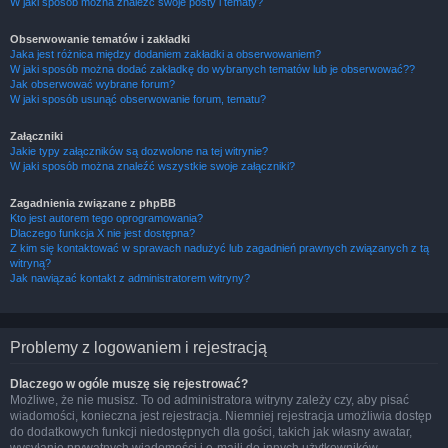
W jaki sposób można znaleźć swoje posty i tematy?
Obserwowanie tematów i zakładki
Jaka jest różnica między dodaniem zakładki a obserwowaniem?
W jaki sposób można dodać zakładkę do wybranych tematów lub je obserwować??
Jak obserwować wybrane forum?
W jaki sposób usunąć obserwowanie forum, tematu?
Załączniki
Jakie typy załączników są dozwolone na tej witrynie?
W jaki sposób można znaleźć wszystkie swoje załączniki?
Zagadnienia związane z phpBB
Kto jest autorem tego oprogramowania?
Dlaczego funkcja X nie jest dostępna?
Z kim się kontaktować w sprawach nadużyć lub zagadnień prawnych związanych z tą
witryną?
Jak nawiązać kontakt z administratorem witryny?
Problemy z logowaniem i rejestracją
Dlaczego w ogóle muszę się rejestrować?
Możliwe, że nie musisz. To od administratora witryny zależy czy, aby pisać
wiadomości, konieczna jest rejestracja. Niemniej rejestracja umożliwia dostęp
do dodatkowych funkcji niedostępnych dla gości, takich jak własny awatar,