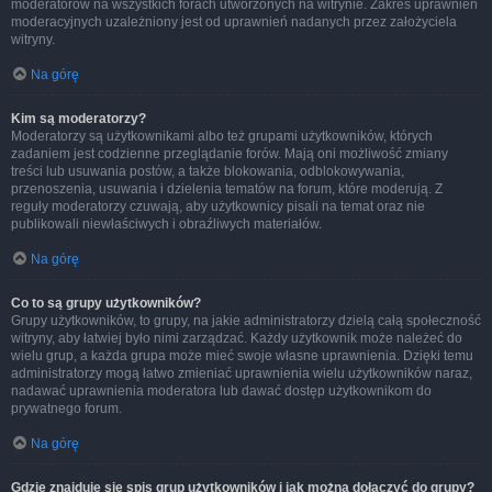
moderatorów na wszystkich forach utworzonych na witrynie. Zakres uprawnień
moderacyjnych uzależniony jest od uprawnień nadanych przez założyciela
witryny.
Na górę
Kim są moderatorzy?
Moderatorzy są użytkownikami albo też grupami użytkowników, których
zadaniem jest codzienne przeglądanie forów. Mają oni możliwość zmiany
treści lub usuwania postów, a także blokowania, odblokowywania,
przenoszenia, usuwania i dzielenia tematów na forum, które moderują. Z
reguły moderatorzy czuwają, aby użytkownicy pisali na temat oraz nie
publikowali niewłaściwych i obraźliwych materiałów.
Na górę
Co to są grupy użytkowników?
Grupy użytkowników, to grupy, na jakie administratorzy dzielą całą społeczność
witryny, aby łatwiej było nimi zarządzać. Każdy użytkownik może należeć do
wielu grup, a każda grupa może mieć swoje własne uprawnienia. Dzięki temu
administratorzy mogą łatwo zmieniać uprawnienia wielu użytkowników naraz,
nadawać uprawnienia moderatora lub dawać dostęp użytkownikom do
prywatnego forum.
Na górę
Gdzie znajduje się spis grup użytkowników i jak można dołączyć do grupy?