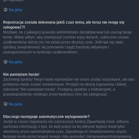
go naprawić.
Na górę
Rejestracja została dokonana jakiś czas temu, ale teraz nie mogę się
zalogować?!
Możliwe, że z jakiegoś powodu administrator dezaktywował lub usunął twoje
konto. Wiele witryn, aby zmniejszyć rozmiar bazy danych, cyklicznie usuwa
użytkowników, którzy nic nie pisali przez dłuższy czas. Jeśli tak się stało,
spróbuj zarejestrować się ponownie i bądź bardziej aktywnym i
zaangażowanym w dyskusje użytkownikiem.
Na górę
Nie pamiętam hasła!
Zachowaj spokój! Twoje hasło wprawdzie nie może zostać odzyskane, ale bez
problemu może zostać zresetowane. Przejdź na stronę logowania i kliknij
odnośnik “Nie pamiętam hasła”. Postępuj zgodnie z instrukcjami, a
prawdopodobnie niedługo znów będziesz móc się zalogować.
Na górę
Dlaczego następuje automatyczne wylogowanie?
Jeżeli w czasie logowania nie zaznaczysz funkcji
Zapamiętaj mnie
, witryna
zachowa informację o tym, że twój pobyt na tej witrynie będzie trwał tylko
określony przez administratora czas. Zapobiega to niewłaściwemu użyciu
twojego konta przez kogoś innego. Aby pozostać zalogowanym/zalogowaną,