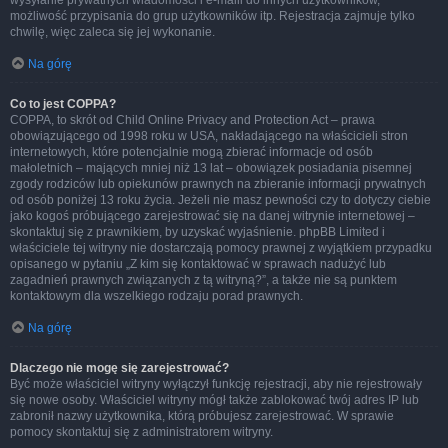
wysyłanie prywatnych wiadomości i e-maili do innych użytkowników,
możliwość przypisania do grup użytkowników itp. Rejestracja zajmuje tylko
chwilę, więc zaleca się jej wykonanie.
Na górę
Co to jest COPPA?
COPPA, to skrót od Child Online Privacy and Protection Act – prawa
obowiązującego od 1998 roku w USA, nakładającego na właścicieli stron
internetowych, które potencjalnie mogą zbierać informacje od osób
małoletnich – mających mniej niż 13 lat – obowiązek posiadania pisemnej
zgody rodziców lub opiekunów prawnych na zbieranie informacji prywatnych
od osób poniżej 13 roku życia. Jeżeli nie masz pewności czy to dotyczy ciebie
jako kogoś próbującego zarejestrować się na danej witrynie internetowej –
skontaktuj się z prawnikiem, by uzyskać wyjaśnienie. phpBB Limited i
właściciele tej witryny nie dostarczają pomocy prawnej z wyjątkiem przypadku
opisanego w pytaniu „Z kim się kontaktować w sprawach nadużyć lub
zagadnień prawnych związanych z tą witryną?”, a także nie są punktem
kontaktowym dla wszelkiego rodzaju porad prawnych.
Na górę
Dlaczego nie mogę się zarejestrować?
Być może właściciel witryny wyłączył funkcję rejestracji, aby nie rejestrowały
się nowe osoby. Właściciel witryny mógł także zablokować twój adres IP lub
zabronił nazwy użytkownika, którą próbujesz zarejestrować. W sprawie
pomocy skontaktuj się z administratorem witryny.