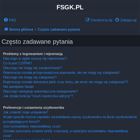
FSGK.PL
FAQ
Zarejestruj się
Zaloguj się
Strona główna
Często zadawane pytania
Często zadawane pytania
Problemy z logowaniem i rejestracją
Dlaczego w ogóle muszę się rejestrować?
Co to jest COPPA?
Dlaczego nie mogę się zarejestrować?
Rejestracja została przeprowadzona poprawnie, ale nie mogę się zalogować!
Dlaczego nie mogę się zalogować?
Rejestracja została dokonana jakiś czas temu, ale teraz nie mogę się zalogować?!
Nie pamiętam hasła!
Dlaczego następuje automatyczne wylogowanie?
Jak działa funkcja “Usuń ciasteczka witryny”?
Preferencje i ustawienia użytkownika
Jak zmienić moje ustawienia?
W jaki sposób można zapobiec wyświetlaniu nazwy użytkownika na liście użytkowników
przeglądających forum?
Jest wyświetlany nieprawidłowy czas!
Została wykonana zmiana strefy czasowej, a nadal jest wyświetlany nieprawidłowy
czas!