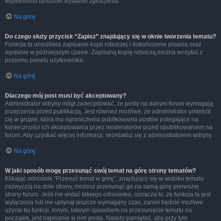
wypełnieniu umożliwi wysłanie zgłoszenia.
Na górę
Do czego służy przycisk “Zapisz” znajdujący się w oknie tworzenia tematu?
Funkcja ta umożliwia zapisanie kopii roboczej i dokończenie pisania oraz
wysłanie w późniejszym czasie. Zapisaną kopię roboczą można wczytać z
poziomu panelu użytkownika.
Na górę
Dlaczego mój post musi być akceptowany?
Administrator witryny mógł zadecydować, że posty na danym forum wymagają
przejrzenia przed publikacją. Jest również możliwe, że administrator umieścił
cię w grupie, która ma ograniczenia publikowania postów polegające na
konieczności ich akceptowania przez moderatorów przed opublikowaniem na
forum. Aby uzyskać więcej informacji, skontaktuj się z administratorem witryny.
Na górę
W jaki sposób mogę przesunąć swój temat na górę strony tematów?
Klikając odnośnik “Przesuń temat w górę”, znajdujący się w widoku tematu
zazwyczaj na dole strony, możesz przesunąć go na samą górę pierwszej
strony forum. Jeśli nie widać takiego odnośnika, oznacza to, że funkcja ta jest
wyłączona lub nie upłynął jeszcze wymagany czas, zanim będzie możliwe
użycie tej funkcji. Innym, łatwym sposobem na przesunięcie tematu na
początek, jest napisanie w nim posta. Należy pamiętać, aby przy tym