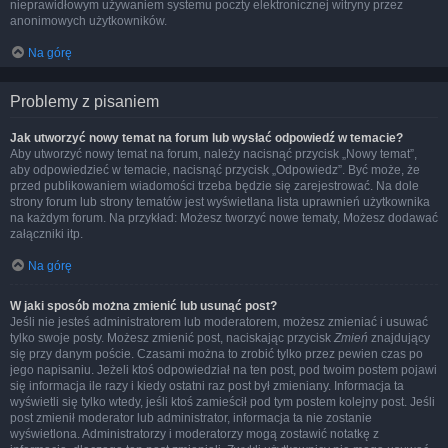
nieprawidłowym używaniem systemu poczty elektronicznej witryny przez
anonimowych użytkowników.
Na górę
Problemy z pisaniem
Jak utworzyć nowy temat na forum lub wysłać odpowiedź w temacie?
Aby utworzyć nowy temat na forum, należy nacisnąć przycisk „Nowy temat”,
aby odpowiedzieć w temacie, nacisnąć przycisk „Odpowiedz”. Być może, że
przed publikowaniem wiadomości trzeba będzie się zarejestrować. Na dole
strony forum lub strony tematów jest wyświetlana lista uprawnień użytkownika
na każdym forum. Na przykład: Możesz tworzyć nowe tematy, Możesz dodawać
załączniki itp.
Na górę
W jaki sposób można zmienić lub usunąć post?
Jeśli nie jesteś administratorem lub moderatorem, możesz zmieniać i usuwać
tylko swoje posty. Możesz zmienić post, naciskając przycisk
Zmień
znajdujący
się przy danym poście. Czasami można to zrobić tylko przez pewien czas po
jego napisaniu. Jeżeli ktoś odpowiedział na ten post, pod twoim postem pojawi
się informacja ile razy i kiedy ostatni raz post był zmieniany. Informacja ta
wyświetli się tylko wtedy, jeśli ktoś zamieścił pod tym postem kolejny post. Jeśli
post zmienił moderator lub administrator, informacja ta nie zostanie
wyświetlona. Administratorzy i moderatorzy mogą zostawić notatkę z