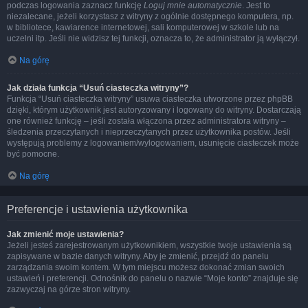
podczas logowania zaznacz funkcję
Loguj mnie automatycznie
. Jest to
niezalecane, jeżeli korzystasz z witryny z ogólnie dostępnego komputera, np.
w bibliotece, kawiarence internetowej, sali komputerowej w szkole lub na
uczelni itp. Jeśli nie widzisz tej funkcji, oznacza to, że administrator ją wyłączył.
Na górę
Jak działa funkcja “Usuń ciasteczka witryny”?
Funkcja “Usuń ciasteczka witryny” usuwa ciasteczka utworzone przez phpBB
dzięki, którym użytkownik jest autoryzowany i logowany do witryny. Dostarczają
one również funkcję – jeśli została włączona przez administratora witryny –
śledzenia przeczytanych i nieprzeczytanych przez użytkownika postów. Jeśli
występują problemy z logowaniem/wylogowaniem, usunięcie ciasteczek może
być pomocne.
Na górę
Preferencje i ustawienia użytkownika
Jak zmienić moje ustawienia?
Jeżeli jesteś zarejestrowanym użytkownikiem, wszystkie twoje ustawienia są
zapisywane w bazie danych witryny. Aby je zmienić, przejdź do panelu
zarządzania swoim kontem. W tym miejscu możesz dokonać zmian swoich
ustawień i preferencji. Odnośnik do panelu o nazwie “Moje konto” znajduje się
zazwyczaj na górze stron witryny.