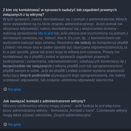
Z kim się kontaktować w sprawach nadużyć lub zagadnień prawnych
związanych z tą witryną?
W tych sprawach, należy skontaktować się z jednym z administratorów, których
dane wyświetlone są na liście zespołu administracyjnego. Jeżeli jednak nie
otrzymasz odpowiedzi, należy skontaktować się z właścicielem domeny –
wykonaj sprawdzenie
kto to jest
lub, jeśli witryna jest uruchomiona na jednym z
darmowych serwisów, np. Yahoo!, free.fr, f2s.com, itp., z kierownictwem lub
wydziałem nadużyć tego serwisu. Absolutnie
nie należy
do kompetencji phpBB
Limited i nie może ona w żaden sposób być obarczana odpowiedzialnością za
to w jaki sposób, gdzie lub przez kogo ta witryna jest używana. Proszę nie
kontaktować się z phpBB Limited w sprawach zagadnień prawnych
(wstrzymania i zaniechania, odpowiedzialności, szkalujących komentarzy itp.)
bezpośrednio nie związanych
z witryną phpBB.com lub oprogramowaniem
phpBB samym w sobie. Jeśli do phpBB Limited zostanie wysłana wiadomość
dotycząca
innych podmiotów
używających tego oprogramowania, nie należy
oczekiwać odpowiedzi, lub zostanie udzielona odpowiedź lakoniczna.
Na górę
Jak nawiązać kontakt z administratorem witryny?
Wszyscy użytkownicy witryny mogą używać – jeśli funkcja ta jest włączona
przez administratora witryny – formularza „Kontakt z nami”. Członkowie witryny
mogą także używać odnośnika „Zespół administracyjny”.
Na górę