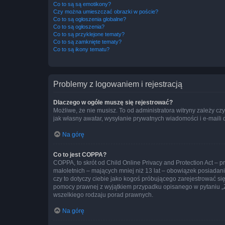
Co to są są emotikony?
Czy można umieszczać obrazki w poście?
Co to są ogłoszenia globalne?
Co to są ogłoszenia?
Co to są przyklejone tematy?
Co to są zamknięte tematy?
Co to są ikony tematu?
Problemy z logowaniem i rejestracją
Dlaczego w ogóle muszę się rejestrować?
Możliwe, że nie musisz. To od administratora witryny zależy cz
jak własny awatar, wysyłanie prywatnych wiadomości i e-maili 
Na górę
Co to jest COPPA?
COPPA, to skrót od Child Online Privacy and Protection Act – 
małoletnich – mających mniej niż 13 lat – obowiązek posiadan
czy to dotyczy ciebie jako kogoś próbującego zarejestrować się 
pomocy prawnej z wyjątkiem przypadku opisanego w pytaniu „Z
wszelkiego rodzaju porad prawnych.
Na górę