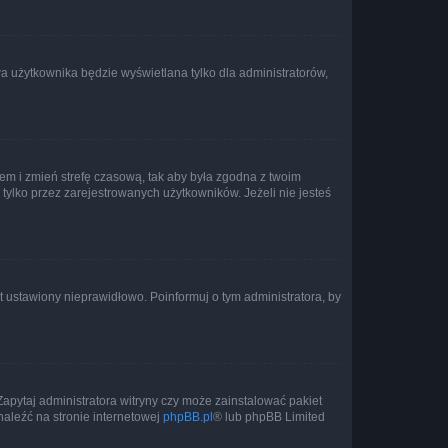
a użytkownika będzie wyświetlana tylko dla administratorów,
ontem i zmień strefę czasową, tak aby była zgodna z twoim
tylko przez zarejestrowanych użytkowników. Jeżeli nie jesteś
t ustawiony nieprawidłowo. Poinformuj o tym administratora, by
Zapytaj administratora witryny czy może zainstalować pakiet
naleźć na stronie internetowej
phpBB.pl
® lub phpBB Limited