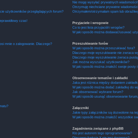
Nie mogę wysyłać prywatnych wiadomości!
Otrzymuję niechciane prywatne wiadomości
ście użytkowników przeglądających forum?
Otrzymałem/otrzymałam spam lub obraźliwy 
ieprawidłowy czas!
Przyjaciele i wrogowie
Co to jest lista przyjaciół i wrogów?
W jaki sposób można dodawać/usuwać użytk
Przeszukiwanie forów
osi mnie o zalogowanie. Dlaczego?
W jaki sposób można przeszukiwać fora?
Dlaczego moje wyszukiwanie nie zwraca w
Dlaczego moje wyszukiwanie zwraca pustą 
Jak można wyszukać użytkowników?
W jaki sposób można znaleźć swoje posty i
Obserwowanie tematów i zakładki
Jaka jest różnica między dodaniem zakład
W jaki sposób można dodać zakładkę do w
Jak obserwować wybrane forum?
W jaki sposób usunąć obserwowanie forum
ematu?
Załączniki
Jakie typy załączników są dozwolone na tej
W jaki sposób można znaleźć wszystkie swo
Zagadnienia związane z phpBB
Kto jest autorem tego oprogramowania?
Dlaczego funkcja X nie jest dostępna?