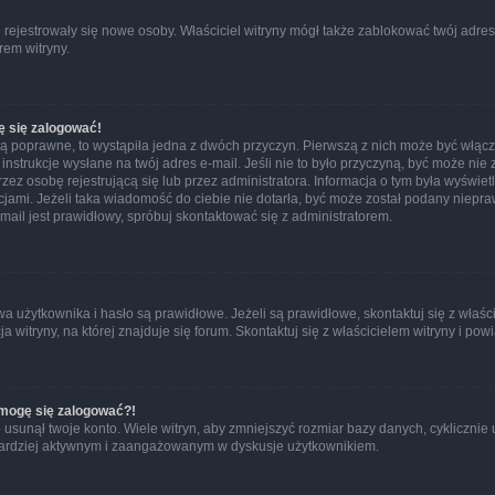
ie rejestrowały się nowe osoby. Właściciel witryny mógł także zablokować twój adre
rem witryny.
ę się zalogować!
są poprawne, to wystąpiła jedna z dwóch przyczyn. Pierwszą z nich może być włącz
nstrukcje wysłane na twój adres e-mail. Jeśli nie to było przyczyną, być może nie 
 osobę rejestrującą się lub przez administratora. Informacja o tym była wyświetlo
kcjami. Jeżeli taka wiadomość do ciebie nie dotarła, być może został podany niep
mail jest prawidłowy, spróbuj skontaktować się z administratorem.
żytkownika i hasło są prawidłowe. Jeżeli są prawidłowe, skontaktuj się z właścicie
itryny, na której znajduje się forum. Skontaktuj się z właścicielem witryny i po
e mogę się zalogować?!
sunął twoje konto. Wiele witryn, aby zmniejszyć rozmiar bazy danych, cyklicznie u
dź bardziej aktywnym i zaangażowanym w dyskusje użytkownikiem.