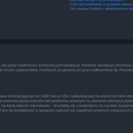
Z kim się kontaktować w sprawach nadużyć
Jak nawiązać kontakt z administratorem wi
y, aby pisać wiadomości, konieczna jest rejestracja. Niemniej rejestracja umożliwia
do innych użytkowników, możliwość przypisania do grup użytkowników itp. Rejestracj
prawa obowiązującego od 1998 roku w USA, nakładającego na właścicieli stron int
ia pisemnej zgody rodziców lub opiekunów prawnych na zbieranie informacji prywa
na danej witrynie internetowej – skontaktuj się z prawnikiem, by uzyskać wyjaśnieni
 kim się kontaktować w sprawach nadużyć lub zagadnień prawnych związanych z t