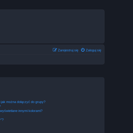
Zarejestruj się
Zaloguj się
 i jak można dołączyć do grupy?
?
wyświetlane innymi kolorami?
y”?