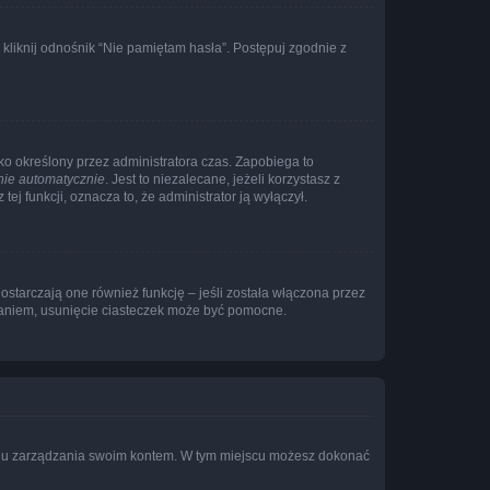
liknij odnośnik “Nie pamiętam hasła”. Postępuj zgodnie z
ylko określony przez administratora czas. Zapobiega to
nie automatycznie
. Jest to niezalecane, jeżeli korzystasz z
ej funkcji, oznacza to, że administrator ją wyłączył.
ostarczają one również funkcję – jeśli została włączona przez
waniem, usunięcie ciasteczek może być pomocne.
anelu zarządzania swoim kontem. W tym miejscu możesz dokonać