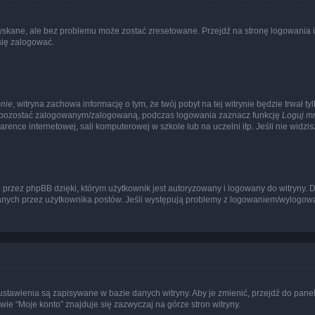
kane, ale bez problemu może zostać zresetowane. Przejdź na stronę logowania i k
się zalogować.
nie
, witryna zachowa informację o tym, że twój pobyt na tej witrynie będzie trwał t
y pozostać zalogowanym/zalogowaną, podczas logowania zaznacz funkcję
Loguj m
ence internetowej, sali komputerowej w szkole lub na uczelni itp. Jeśli nie widzisz t
przez phpBB dzięki, którym użytkownik jest autoryzowany i logowany do witryny. D
zytanych przez użytkownika postów. Jeśli występują problemy z logowaniem/wylogo
 ustawienia są zapisywane w bazie danych witryny. Aby je zmienić, przejdź do p
ie “Moje konto” znajduje się zazwyczaj na górze stron witryny.