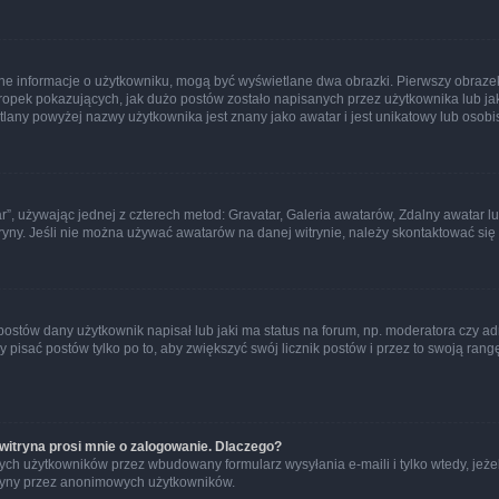
ane informacje o użytkowniku, mogą być wyświetlane dwa obrazki. Pierwszy obrazek
pek pokazujących, jak dużo postów zostało napisanych przez użytkownika lub jaki j
lany powyżej nazwy użytkownika jest znany jako awatar i jest unikatowy lub osobi
ar”, używając jednej z czterech metod: Gravatar, Galeria awatarów, Zdalny awatar 
ryny. Jeśli nie można używać awatarów na danej witrynie, należy skontaktować się 
stów dany użytkownik napisał lub jaki ma status na forum, np. moderatora czy a
y pisać postów tylko po to, aby zwiększyć swój licznik postów i przez to swoją rangę
witryna prosi mnie o zalogowanie. Dlaczego?
ch użytkowników przez wbudowany formularz wysyłania e-maili i tylko wtedy, jeżeli
ryny przez anonimowych użytkowników.