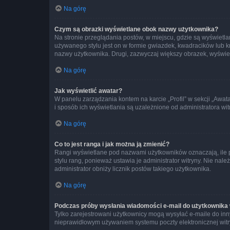
Na górę
Czym są obrazki wyświetlane obok nazwy użytkownika?
Na stronie przeglądania postów, w miejscu, gdzie są wyświetl
używanego stylu jest on w formie gwiazdek, kwadracików lub kro
nazwy użytkownika. Drugi, zazwyczaj większy obrazek, wyświet
Na górę
Jak wyświetlić awatar?
W panelu zarządzania kontem na karcie „Profil” w sekcji „Awat
i sposób ich wyświetlania są uzależnione od administratora wit
Na górę
Co to jest ranga i jak można ją zmienić?
Rangi wyświetlane pod nazwami użytkowników oznaczają, ile po
stylu rang, ponieważ ustawia je administrator witryny. Nie należ
administrator obniży licznik postów takiego użytkownika.
Na górę
Podczas próby wysłania wiadomości e-mail do użytkownika 
Tylko zarejestrowani użytkownicy mogą wysyłać e-maile do inny
nieprawidłowym używaniem systemu poczty elektronicznej wit