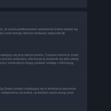
że, że przed publikowaniem wiadomości trzeba będzie się
rzyć nowe tematy, Możesz dodawać załączniki itp.
najdujący się przy danym poście. Czasami można to zrobić
 post był zmieniany. Informacja ta wyświetli się tylko wtedy,
atorzy i moderatorzy mogą zostawić notatkę z informacją,
cję
Dołącz podpis
znajdującą się w formularzu tworzenia
aktywnieniu tej funkcji, za każdym razem pisząc post,