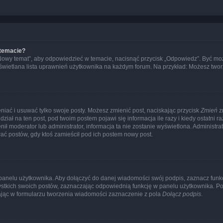
 temacie?
„Nowy temat”, aby odpowiedzieć w temacie, nacisnąć przycisk „Odpowiedz”. Być mo
wyświetlana lista uprawnień użytkownika na każdym forum. Na przykład: Możesz two
niać i usuwać tylko swoje posty. Możesz zmienić post, naciskając przycisk
Zmień
z
iał na ten post, pod twoim postem pojawi się informacja ile razy i kiedy ostatni raz
ienił moderator lub administrator, informacja ta nie zostanie wyświetlona. Administr
ać postów, gdy ktoś zamieścił pod ich postem nowy post.
panelu użytkownika. Aby dołączyć do danej wiadomości swój podpis, zaznacz funk
kich swoich postów, zaznaczając odpowiednią funkcję w panelu użytkownika. Po u
ąc w formularzu tworzenia wiadomości zaznaczenie z pola
Dołącz podpis
.