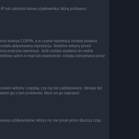
s IP lub zabronił nazwy użytkownika, którą próbujesz
ona funkcja COPPA, a w czasie rejestracji została podana
została aktywowana rejestracja. Niektóre witryny przed
na podczas rejestracji. Jeśli została wysłana do ciebie
rawidłowy adres e-mail lub wiadomość została zatrzymana przez
lem witryny i zapytaj, czy cię nie zablokowano. Istnieje też
wiadom go o tym problemie. Musi on go naprawić.
suwa użytkowników, którzy nic nie pisali przez dłuższy czas.