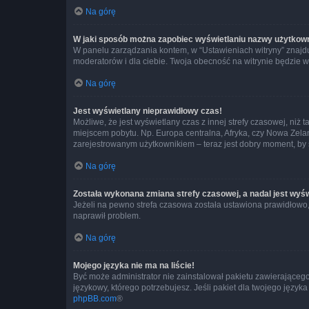
Na górę
W jaki sposób można zapobiec wyświetlaniu nazwy użytkown
W panelu zarządzania kontem, w “Ustawieniach witryny” znajdu
moderatorów i dla ciebie. Twoja obecność na witrynie będzie 
Na górę
Jest wyświetlany nieprawidłowy czas!
Możliwe, że jest wyświetlany czas z innej strefy czasowej, niż 
miejscem pobytu. Np. Europa centralna, Afryka, czy Nowa Zelan
zarejestrowanym użytkownikiem – teraz jest dobry moment, by 
Na górę
Została wykonana zmiana strefy czasowej, a nadal jest wyś
Jeżeli na pewno strefa czasowa została ustawiona prawidłowo, 
naprawił problem.
Na górę
Mojego języka nie ma na liście!
Być może administrator nie zainstalował pakietu zawierającego
językowy, którego potrzebujesz. Jeśli pakiet dla twojego język
phpBB.com
®