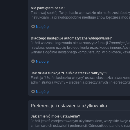
Nie pamiętam hasła!
Zachowaj spokój! Twoje hasło wprawdzie nie może zostać odzys
instrukcjami, a prawdopodobnie niedługo znów będziesz móc 
Na górę
Dlaczego następuje automatyczne wylogowanie?
Jeżeli w czasie logowania nie zaznaczysz funkcji
Zapamiętaj m
niewłaściwemu użyciu twojego konta przez kogoś innego. Ab
witryny z ogólnie dostępnego komputera, np. w bibliotece, kawiar
Na górę
Jak działa funkcja “Usuń ciasteczka witryny”?
Funkcja “Usuń ciasteczka witryny” usuwa ciasteczka utworzone 
administratora witryny – śledzenia przeczytanych i nieprzec
Na górę
Preferencje i ustawienia użytkownika
Jak zmienić moje ustawienia?
Jeżeli jesteś zarejestrowanym użytkownikiem, wszystkie twoje
zmian swoich ustawień i preferencji. Odnośnik do panelu o nazw