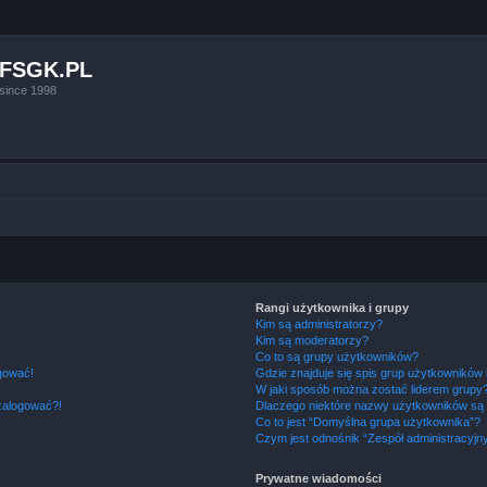
FSGK.PL
since 1998
Rangi użytkownika i grupy
Kim są administratorzy?
Kim są moderatorzy?
Co to są grupy użytkowników?
ogować!
Gdzie znajduje się spis grup użytkowników
W jaki sposób można zostać liderem grupy
 zalogować?!
Dlaczego niektóre nazwy użytkowników są 
Co to jest “Domyślna grupa użytkownika”?
Czym jest odnośnik “Zespół administracyjn
Prywatne wiadomości