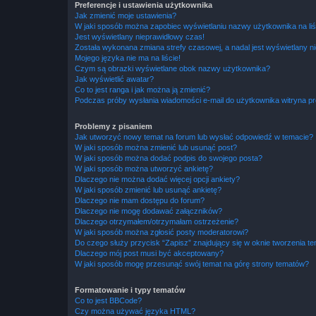
Preferencje i ustawienia użytkownika
Jak zmienić moje ustawienia?
W jaki sposób można zapobiec wyświetlaniu nazwy użytkownika na li
Jest wyświetlany nieprawidłowy czas!
Została wykonana zmiana strefy czasowej, a nadal jest wyświetlany n
Mojego języka nie ma na liście!
Czym są obrazki wyświetlane obok nazwy użytkownika?
Jak wyświetlić awatar?
Co to jest ranga i jak można ją zmienić?
Podczas próby wysłania wiadomości e-mail do użytkownika witryna pr
Problemy z pisaniem
Jak utworzyć nowy temat na forum lub wysłać odpowiedź w temacie?
W jaki sposób można zmienić lub usunąć post?
W jaki sposób można dodać podpis do swojego posta?
W jaki sposób można utworzyć ankietę?
Dlaczego nie można dodać więcej opcji ankiety?
W jaki sposób zmienić lub usunąć ankietę?
Dlaczego nie mam dostępu do forum?
Dlaczego nie mogę dodawać załączników?
Dlaczego otrzymałem/otrzymałam ostrzeżenie?
W jaki sposób można zgłosić posty moderatorowi?
Do czego służy przycisk “Zapisz” znajdujący się w oknie tworzenia t
Dlaczego mój post musi być akceptowany?
W jaki sposób mogę przesunąć swój temat na górę strony tematów?
Formatowanie i typy tematów
Co to jest BBCode?
Czy można używać języka HTML?