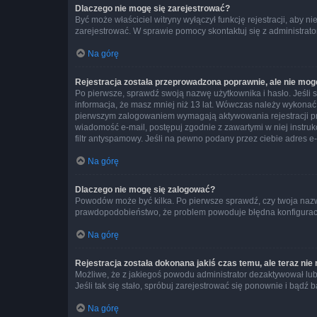
Dlaczego nie mogę się zarejestrować?
Być może właściciel witryny wyłączył funkcję rejestracji, aby n
zarejestrować. W sprawie pomocy skontaktuj się z administrato
Na górę
Rejestracja została przeprowadzona poprawnie, ale nie mog
Po pierwsze, sprawdź swoją nazwę użytkownika i hasło. Jeśli 
informacja, że masz mniej niż 13 lat. Wówczas należy wykonać i
pierwszym zalogowaniem wymagają aktywowania rejestracji przez
wiadomość e-mail, postępuj zgodnie z zawartymi w niej instru
filtr antyspamowy. Jeśli na pewno podany przez ciebie adres e-
Na górę
Dlaczego nie mogę się zalogować?
Powodów może być kilka. Po pierwsze sprawdź, czy twoja nazwa u
prawdopodobieństwo, że problem powoduje błędna konfiguracja w
Na górę
Rejestracja została dokonana jakiś czas temu, ale teraz ni
Możliwe, że z jakiegoś powodu administrator dezaktywował lub u
Jeśli tak się stało, spróbuj zarejestrować się ponownie i bą
Na górę