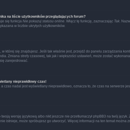
ika na liście użytkowników przeglądających forum?
je się funkcja
Nie pokazuj statusu online
. Włącz tę funkcję, zaznaczając
Tak
. Nazw
wykazana w liczbie ukrytych użytkowników.
ta, w której się znajdujesz. Jeśli tak właśnie jest, przejdź do panelu zarządzania k
dia. Zmiana strefy czasowej, tak jak i większości ustawień, może zostać wykonana 
się zarejestrować.
wietlany nieprawidłowy czas!
a czas nadal jest wyświetlany nieprawidłowo, oznacza to, że czas na serwerze jes
 twoją wersję językową albo nikt jeszcze nie przetłumaczył phpBB3 na twój język. 
a nie istnieje, może spróbujesz go utworzyć. Więcej informacji na ten temat można z