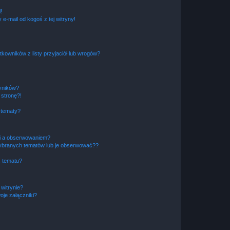
!
e-mail od kogoś z tej witryny!
owników z listy przyjaciół lub wrogów?
yników?
stronę?!
 tematy?
ki a obserwowaniem?
ybranych tematów lub je obserwować??
, tematu?
 witrynie?
je załączniki?