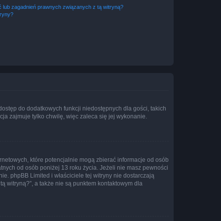
 lub zagadnień prawnych związanych z tą witryną?
tryny?
 dostęp do dodatkowych funkcji niedostępnych dla gości, takich
a zajmuje tylko chwilę, więc zaleca się jej wykonanie.
ernetowych, które potencjalnie mogą zbierać informacje od osób
tnych od osób poniżej 13 roku życia. Jeżeli nie masz pewności
e. phpBB Limited i właściciele tej witryny nie dostarczają
ą witryną?”, a także nie są punktem kontaktowym dla