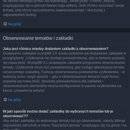
na stronie swojego profilu lub wybierając „Twoje posty” z menu „Więcej…”
znajdującego się w górnym lewym rogu witryny. Jeśli chcesz wyszukać swoje
tematy, użyj strony wyszukiwania zaawansowanego i skorzystaj z
odpowiednich funkcji.
Na górę
Obserwowanie tematów i zakładki
Jaka jest różnica między dodaniem zakładki a obserwowaniem?
Dodawanie zakładek w phpBB 3.0 działa podobnie jak dodawanie zakładek w
przeglądarce. Użytkownik nie dostaje powiadomienia, gdy w temacie pojawia
się nowa treść. W phpBB 3.1 dodawanie zakładek przypomina obserwowanie
tematu. Użytkownik może być powiadamiany, gdy nastąpi aktualizacja tematu
oznaczonego zakładką. Funkcja obserwowania powiadamia użytkownika – w
wybrany przez niego sposób – gdy w obserwowanym temacie bądź forum
pojawiła się nowa treść. Sposoby powiadamiania dla zakładek i
obserwowanych elementów można konfigurować w panelu użytkownika na
karcie „Ustawienia witryny”.
Na górę
W jaki sposób można dodać zakładkę do wybranych tematów lub je
obserwować??
Aby dodać zakładkę do wybranego tematu lub go obserwować, należy kliknąć
odpowiedni odnośnik w menu “Narzędzia tematu” znajdujące się na górze i na