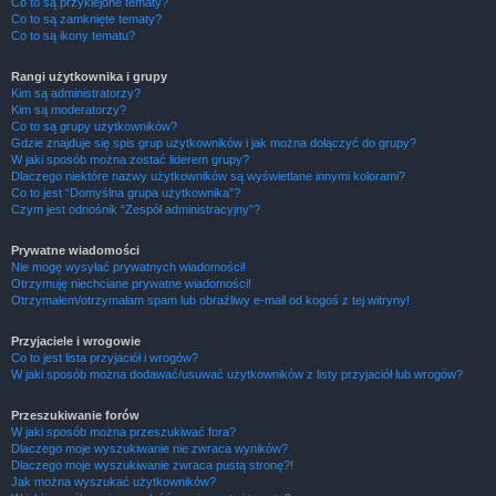
Co to są przyklejone tematy?
Co to są zamknięte tematy?
Co to są ikony tematu?
Rangi użytkownika i grupy
Kim są administratorzy?
Kim są moderatorzy?
Co to są grupy użytkowników?
Gdzie znajduje się spis grup użytkowników i jak można dołączyć do grupy?
W jaki sposób można zostać liderem grupy?
Dlaczego niektóre nazwy użytkowników są wyświetlane innymi kolorami?
Co to jest “Domyślna grupa użytkownika”?
Czym jest odnośnik “Zespół administracyjny”?
Prywatne wiadomości
Nie mogę wysyłać prywatnych wiadomości!
Otrzymuję niechciane prywatne wiadomości!
Otrzymałem/otrzymałam spam lub obraźliwy e-mail od kogoś z tej witryny!
Przyjaciele i wrogowie
Co to jest lista przyjaciół i wrogów?
W jaki sposób można dodawać/usuwać użytkowników z listy przyjaciół lub wrogów?
Przeszukiwanie forów
W jaki sposób można przeszukiwać fora?
Dlaczego moje wyszukiwanie nie zwraca wyników?
Dlaczego moje wyszukiwanie zwraca pustą stronę?!
Jak można wyszukać użytkowników?