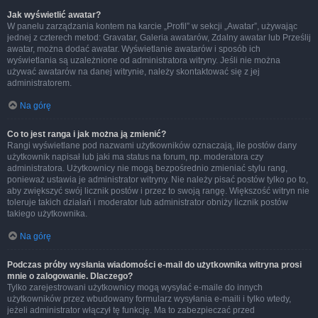
Jak wyświetlić awatar?
W panelu zarządzania kontem na karcie „Profil” w sekcji „Awatar”, używając
jednej z czterech metod: Gravatar, Galeria awatarów, Zdalny awatar lub Prześlij
awatar, można dodać awatar. Wyświetlanie awatarów i sposób ich
wyświetlania są uzależnione od administratora witryny. Jeśli nie można
używać awatarów na danej witrynie, należy skontaktować się z jej
administratorem.
Na górę
Co to jest ranga i jak można ją zmienić?
Rangi wyświetlane pod nazwami użytkowników oznaczają, ile postów dany
użytkownik napisał lub jaki ma status na forum, np. moderatora czy
administratora. Użytkownicy nie mogą bezpośrednio zmieniać stylu rang,
ponieważ ustawia je administrator witryny. Nie należy pisać postów tylko po to,
aby zwiększyć swój licznik postów i przez to swoją rangę. Większość witryn nie
toleruje takich działań i moderator lub administrator obniży licznik postów
takiego użytkownika.
Na górę
Podczas próby wysłania wiadomości e-mail do użytkownika witryna prosi
mnie o zalogowanie. Dlaczego?
Tylko zarejestrowani użytkownicy mogą wysyłać e-maile do innych
użytkowników przez wbudowany formularz wysyłania e-maili i tylko wtedy,
jeżeli administrator włączył tę funkcję. Ma to zabezpieczać przed