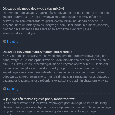
Dlaczego nie mogę dodawać załączników?
Uprawnienia dotyczące załączników są przydzielane dla każdego forum, dla
każdej grupy i dla każdego użytkownika. Administrator witryny mógł nie
zezwolić na zamieszczanie załączników na forum, na którym piszesz lub
przyznał uprawnienia tylko niektórym grupom. Jeśli nadal nie masz jasności,
dlaczego nie możesz zamieszczać załączników, skontaktuj się z
administratorem witryny.
Na górę
Dlaczego otrzymałem/otrzymałam ostrzeżenie?
Każdy administrator witryny ma swoje zasady i regulaminy obowiązujące na
danej witrynie. Są one opublikowane i administrator zaleca zapoznanie się z
nimi. Jeśli ktoś ich nie przestrzegał, może otrzymać ostrzeżenie. O udzieleniu
ostrzeżenia decyduje administrator witryny. phpBB Limited nie ma nic
wspólnego z ostrzeżeniami udzielanymi na tej witrynie i nie ponosi żadnej
odpowiedzialności związanej z nimi. Jeśli nadal nie masz jasności, dlaczego
otrzymałeś/otrzymałaś ostrzeżenie, skontaktuj się z administratorem witryny.
Na górę
W jaki sposób można zgłosić posty moderatorowi?
Jeśli administrator na to zezwolił, w prawym górnym rogu treści posta, który
chcesz zgłosić, powinien być widoczny odpowiedni przycisk. Naciśnięcie tego
przycisku spowoduje przeniesienie cię do formularza, który po jego