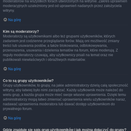
moderatorów na wszystkich forach utworzonych na witrynie. Zakres uprawnień
moderacyjnych uzależniony jest od uprawnień nadanych przez założyciela
witryny.
Na górę
Kim są moderatorzy?
Moderatorzy są użytkownikami albo też grupami użytkowników, których
zadaniem jest codzienne przeglądanie forów. Mają oni możliwość zmiany
treści lub usuwania postów, a także blokowania, odblokowywania,
przenoszenia, usuwania i dzielenia tematów na forum, które moderują. Z
reguły moderatorzy czuwają, aby użytkownicy pisali na temat oraz nie
publikowali niewłaściwych i obraźliwych materiałów.
Na górę
Co to są grupy użytkowników?
Grupy użytkowników, to grupy, na jakie administratorzy dzielą całą społeczność
witryny, aby łatwiej było nimi zarządzać. Każdy użytkownik może należeć do
wielu grup, a każda grupa może mieć swoje własne uprawnienia. Dzięki temu
administratorzy mogą łatwo zmieniać uprawnienia wielu użytkowników naraz,
nadawać uprawnienia moderatora lub dawać dostęp użytkownikom do
prywatnego forum.
Na górę
Gdzie znajduje się spis grup użytkowników i jak można dołączyć do grupy?