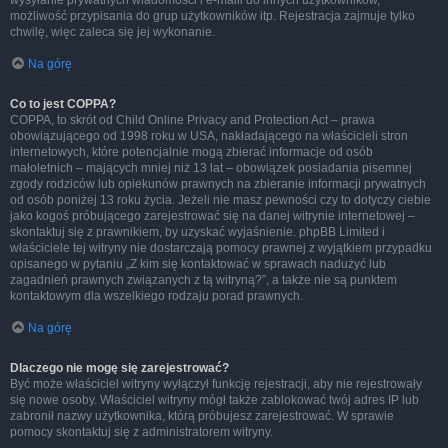
wysyłanie prywatnych wiadomości i e-maili do innych użytkowników,
możliwość przypisania do grup użytkowników itp. Rejestracja zajmuje tylko
chwilę, więc zaleca się jej wykonanie.
Na górę
Co to jest COPPA?
COPPA, to skrót od Child Online Privacy and Protection Act – prawa
obowiązującego od 1998 roku w USA, nakładającego na właścicieli stron
internetowych, które potencjalnie mogą zbierać informacje od osób
małoletnich – mających mniej niż 13 lat – obowiązek posiadania pisemnej
zgody rodziców lub opiekunów prawnych na zbieranie informacji prywatnych
od osób poniżej 13 roku życia. Jeżeli nie masz pewności czy to dotyczy ciebie
jako kogoś próbującego zarejestrować się na danej witrynie internetowej –
skontaktuj się z prawnikiem, by uzyskać wyjaśnienie. phpBB Limited i
właściciele tej witryny nie dostarczają pomocy prawnej z wyjątkiem przypadku
opisanego w pytaniu „Z kim się kontaktować w sprawach nadużyć lub
zagadnień prawnych związanych z tą witryną?”, a także nie są punktem
kontaktowym dla wszelkiego rodzaju porad prawnych.
Na górę
Dlaczego nie mogę się zarejestrować?
Być może właściciel witryny wyłączył funkcję rejestracji, aby nie rejestrowały
się nowe osoby. Właściciel witryny mógł także zablokować twój adres IP lub
zabronił nazwy użytkownika, którą próbujesz zarejestrować. W sprawie
pomocy skontaktuj się z administratorem witryny.