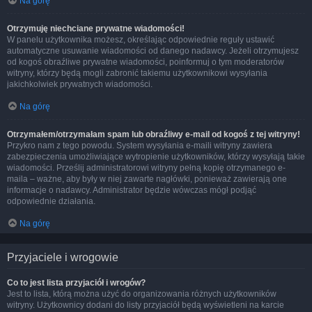
Na górę
Otrzymuję niechciane prywatne wiadomości!
W panelu użytkownika możesz, określając odpowiednie reguły ustawić
automatyczne usuwanie wiadomości od danego nadawcy. Jeżeli otrzymujesz
od kogoś obraźliwe prywatne wiadomości, poinformuj o tym moderatorów
witryny, którzy będą mogli zabronić takiemu użytkownikowi wysyłania
jakichkolwiek prywatnych wiadomości.
Na górę
Otrzymałem/otrzymałam spam lub obraźliwy e-mail od kogoś z tej witryny!
Przykro nam z tego powodu. System wysyłania e-maili witryny zawiera
zabezpieczenia umożliwiające wytropienie użytkowników, którzy wysyłają takie
wiadomości. Prześlij administratorowi witryny pełną kopię otrzymanego e-
maila – ważne, aby były w niej zawarte nagłówki, ponieważ zawierają one
informacje o nadawcy. Administrator będzie wówczas mógł podjąć
odpowiednie działania.
Na górę
Przyjaciele i wrogowie
Co to jest lista przyjaciół i wrogów?
Jest to lista, którą można użyć do organizowania różnych użytkowników
witryny. Użytkownicy dodani do listy przyjaciół będą wyświetleni na karcie