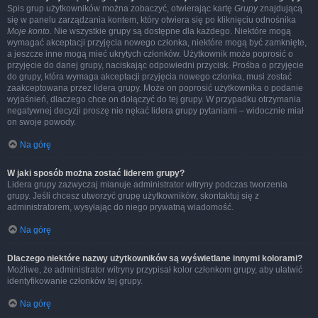
Spis grup użytkowników można zobaczyć, otwierając kartę
Grupy
znajdującą
się w panelu zarządzania kontem, który otwiera się po kliknięciu odnośnika
Moje konto
. Nie wszystkie grupy są dostępne dla każdego. Niektóre mogą
wymagać akceptacji przyjęcia nowego członka, niektóre mogą być zamknięte,
a jeszcze inne mogą mieć ukrytych członków. Użytkownik może poprosić o
przyjęcie do danej grupy, naciskając odpowiedni przycisk. Prośba o przyjęcie
do grupy, która wymaga akceptacji przyjęcia nowego członka, musi zostać
zaakceptowana przez lidera grupy. Może on poprosić użytkownika o podanie
wyjaśnień, dlaczego chce on dołączyć do tej grupy. W przypadku otrzymania
negatywnej decyzji proszę nie nękać lidera grupy pytaniami – widocznie miał
on swoje powody.
Na górę
W jaki sposób można zostać liderem grupy?
Lidera grupy zazwyczaj mianuje administrator witryny podczas tworzenia
grupy. Jeśli chcesz utworzyć grupę użytkowników, skontaktuj się z
administratorem, wysyłając do niego prywatną wiadomość.
Na górę
Dlaczego niektóre nazwy użytkowników są wyświetlane innymi kolorami?
Możliwe, że administrator witryny przypisał kolor członkom grupy, aby ułatwić
identyfikowanie członków tej grupy.
Na górę