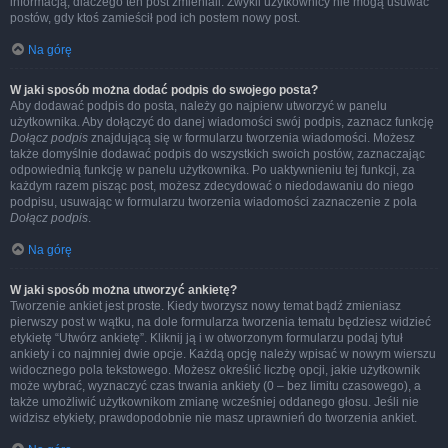
informacją, dlaczego ten post zmieniali. Zwykli użytkownicy nie mogą usuwać
postów, gdy ktoś zamieścił pod ich postem nowy post.
Na górę
W jaki sposób można dodać podpis do swojego posta?
Aby dodawać podpis do posta, należy go najpierw utworzyć w panelu
użytkownika. Aby dołączyć do danej wiadomości swój podpis, zaznacz funkcję
Dołącz podpis
znajdującą się w formularzu tworzenia wiadomości. Możesz
także domyślnie dodawać podpis do wszystkich swoich postów, zaznaczając
odpowiednią funkcję w panelu użytkownika. Po uaktywnieniu tej funkcji, za
każdym razem pisząc post, możesz zdecydować o niedodawaniu do niego
podpisu, usuwając w formularzu tworzenia wiadomości zaznaczenie z pola
Dołącz podpis
.
Na górę
W jaki sposób można utworzyć ankietę?
Tworzenie ankiet jest proste. Kiedy tworzysz nowy temat bądź zmieniasz
pierwszy post w wątku, na dole formularza tworzenia tematu będziesz widzieć
etykietę “Utwórz ankietę”. Kliknij ją i w otworzonym formularzu podaj tytuł
ankiety i co najmniej dwie opcje. Każdą opcję należy wpisać w nowym wierszu
widocznego pola tekstowego. Możesz określić liczbę opcji, jakie użytkownik
może wybrać, wyznaczyć czas trwania ankiety (0 – bez limitu czasowego), a
także umożliwić użytkownikom zmianę wcześniej oddanego głosu. Jeśli nie
widzisz etykiety, prawdopodobnie nie masz uprawnień do tworzenia ankiet.