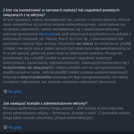
Z kim się kontaktować w sprawach nadużyć lub zagadnień prawnych
związanych z tą witryną?
W tych sprawach, należy skontaktować się z jednym z administratorów, których
dane wyświetlone są na liście zespołu administracyjnego. Jeżeli jednak nie
otrzymasz odpowiedzi, należy skontaktować się z właścicielem domeny –
wykonaj sprawdzenie
kto to jest
lub, jeśli witryna jest uruchomiona na jednym z
darmowych serwisów, np. Yahoo!, free.fr, f2s.com, itp., z kierownictwem lub
wydziałem nadużyć tego serwisu. Absolutnie
nie należy
do kompetencji phpBB
Limited i nie może ona w żaden sposób być obarczana odpowiedzialnością za
to w jaki sposób, gdzie lub przez kogo ta witryna jest używana. Proszę nie
kontaktować się z phpBB Limited w sprawach zagadnień prawnych
(wstrzymania i zaniechania, odpowiedzialności, szkalujących komentarzy itp.)
bezpośrednio nie związanych
z witryną phpBB.com lub oprogramowaniem
phpBB samym w sobie. Jeśli do phpBB Limited zostanie wysłana wiadomość
dotycząca
innych podmiotów
używających tego oprogramowania, nie należy
oczekiwać odpowiedzi, lub zostanie udzielona odpowiedź lakoniczna.
Na górę
Jak nawiązać kontakt z administratorem witryny?
Wszyscy użytkownicy witryny mogą używać – jeśli funkcja ta jest włączona
przez administratora witryny – formularza „Kontakt z nami”. Członkowie witryny
mogą także używać odnośnika „Zespół administracyjny”.
Na górę