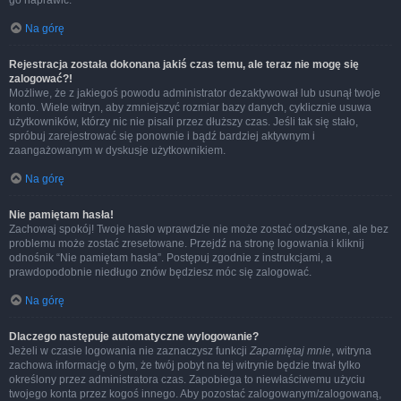
go naprawić.
Na górę
Rejestracja została dokonana jakiś czas temu, ale teraz nie mogę się
zalogować?!
Możliwe, że z jakiegoś powodu administrator dezaktywował lub usunął twoje
konto. Wiele witryn, aby zmniejszyć rozmiar bazy danych, cyklicznie usuwa
użytkowników, którzy nic nie pisali przez dłuższy czas. Jeśli tak się stało,
spróbuj zarejestrować się ponownie i bądź bardziej aktywnym i
zaangażowanym w dyskusje użytkownikiem.
Na górę
Nie pamiętam hasła!
Zachowaj spokój! Twoje hasło wprawdzie nie może zostać odzyskane, ale bez
problemu może zostać zresetowane. Przejdź na stronę logowania i kliknij
odnośnik “Nie pamiętam hasła”. Postępuj zgodnie z instrukcjami, a
prawdopodobnie niedługo znów będziesz móc się zalogować.
Na górę
Dlaczego następuje automatyczne wylogowanie?
Jeżeli w czasie logowania nie zaznaczysz funkcji
Zapamiętaj mnie
, witryna
zachowa informację o tym, że twój pobyt na tej witrynie będzie trwał tylko
określony przez administratora czas. Zapobiega to niewłaściwemu użyciu
twojego konta przez kogoś innego. Aby pozostać zalogowanym/zalogowaną,