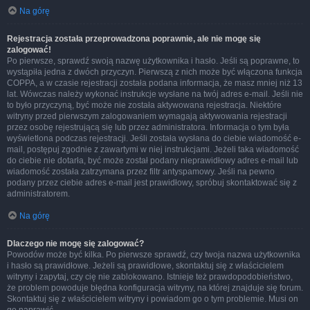
Na górę
Rejestracja została przeprowadzona poprawnie, ale nie mogę się
zalogować!
Po pierwsze, sprawdź swoją nazwę użytkownika i hasło. Jeśli są poprawne, to
wystąpiła jedna z dwóch przyczyn. Pierwszą z nich może być włączona funkcja
COPPA, a w czasie rejestracji została podana informacja, że masz mniej niż 13
lat. Wówczas należy wykonać instrukcje wysłane na twój adres e-mail. Jeśli nie
to było przyczyną, być może nie została aktywowana rejestracja. Niektóre
witryny przed pierwszym zalogowaniem wymagają aktywowania rejestracji
przez osobę rejestrującą się lub przez administratora. Informacja o tym była
wyświetlona podczas rejestracji. Jeśli została wysłana do ciebie wiadomość e-
mail, postępuj zgodnie z zawartymi w niej instrukcjami. Jeżeli taka wiadomość
do ciebie nie dotarła, być może został podany nieprawidłowy adres e-mail lub
wiadomość została zatrzymana przez filtr antyspamowy. Jeśli na pewno
podany przez ciebie adres e-mail jest prawidłowy, spróbuj skontaktować się z
administratorem.
Na górę
Dlaczego nie mogę się zalogować?
Powodów może być kilka. Po pierwsze sprawdź, czy twoja nazwa użytkownika
i hasło są prawidłowe. Jeżeli są prawidłowe, skontaktuj się z właścicielem
witryny i zapytaj, czy cię nie zablokowano. Istnieje też prawdopodobieństwo,
że problem powoduje błędna konfiguracja witryny, na której znajduje się forum.
Skontaktuj się z właścicielem witryny i powiadom go o tym problemie. Musi on