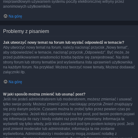
nieprawidłowym używaniem systemu poczty elektronicznej witryny przez
anonimowych użytkowników.
Na górę
Problemy z pisaniem
Jak utworzyć nowy temat na forum lub wysłać odpowiedź w temacie?
Aby utworzyć nowy temat na forum, należy nacisnąć przycisk „Nowy temat”,
aby odpowiedzieć w temacie, nacisnąć przycisk „Odpowiedz”. Być może, że
przed publikowaniem wiadomości trzeba będzie się zarejestrować. Na dole
strony forum lub strony tematów jest wyświetlana lista uprawnień użytkownika
na każdym forum. Na przykład: Możesz tworzyć nowe tematy, Możesz dodawać
załączniki itp.
Na górę
W jaki sposób można zmienić lub usunąć post?
Jeśli nie jesteś administratorem lub moderatorem, możesz zmieniać i usuwać
tylko swoje posty. Możesz zmienić post, naciskając przycisk
Zmień
znajdujący
się przy danym poście. Czasami można to zrobić tylko przez pewien czas po
jego napisaniu. Jeżeli ktoś odpowiedział na ten post, pod twoim postem pojawi
się informacja ile razy i kiedy ostatni raz post był zmieniany. Informacja ta
wyświetli się tylko wtedy, jeśli ktoś zamieścił pod tym postem kolejny post. Jeśli
post zmienił moderator lub administrator, informacja ta nie zostanie
wyświetlona. Administratorzy i moderatorzy mogą zostawić notatkę z