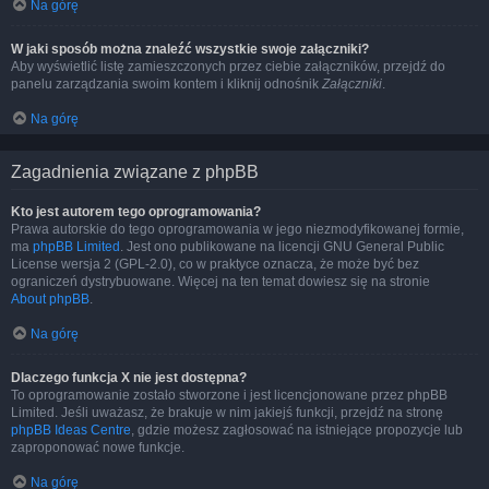
Na górę
W jaki sposób można znaleźć wszystkie swoje załączniki?
Aby wyświetlić listę zamieszczonych przez ciebie załączników, przejdź do
panelu zarządzania swoim kontem i kliknij odnośnik
Załączniki
.
Na górę
Zagadnienia związane z phpBB
Kto jest autorem tego oprogramowania?
Prawa autorskie do tego oprogramowania w jego niezmodyfikowanej formie,
ma
phpBB Limited
. Jest ono publikowane na licencji GNU General Public
License wersja 2 (GPL-2.0), co w praktyce oznacza, że może być bez
ograniczeń dystrybuowane. Więcej na ten temat dowiesz się na stronie
About phpBB
.
Na górę
Dlaczego funkcja X nie jest dostępna?
To oprogramowanie zostało stworzone i jest licencjonowane przez phpBB
Limited. Jeśli uważasz, że brakuje w nim jakiejś funkcji, przejdź na stronę
phpBB Ideas Centre
, gdzie możesz zagłosować na istniejące propozycje lub
zaproponować nowe funkcje.
Na górę