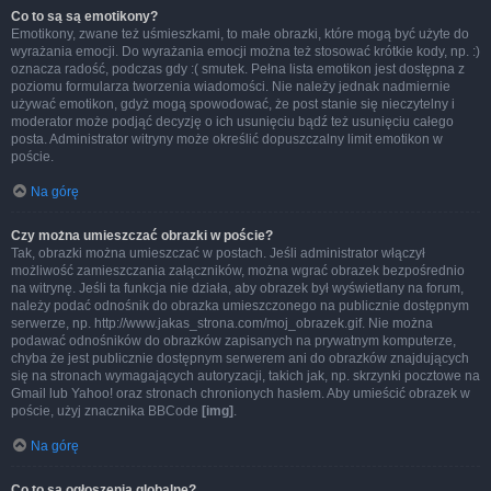
Co to są są emotikony?
Emotikony, zwane też uśmieszkami, to małe obrazki, które mogą być użyte do
wyrażania emocji. Do wyrażania emocji można też stosować krótkie kody, np. :)
oznacza radość, podczas gdy :( smutek. Pełna lista emotikon jest dostępna z
poziomu formularza tworzenia wiadomości. Nie należy jednak nadmiernie
używać emotikon, gdyż mogą spowodować, że post stanie się nieczytelny i
moderator może podjąć decyzję o ich usunięciu bądź też usunięciu całego
posta. Administrator witryny może określić dopuszczalny limit emotikon w
poście.
Na górę
Czy można umieszczać obrazki w poście?
Tak, obrazki można umieszczać w postach. Jeśli administrator włączył
możliwość zamieszczania załączników, można wgrać obrazek bezpośrednio
na witrynę. Jeśli ta funkcja nie działa, aby obrazek był wyświetlany na forum,
należy podać odnośnik do obrazka umieszczonego na publicznie dostępnym
serwerze, np. http://www.jakas_strona.com/moj_obrazek.gif. Nie można
podawać odnośników do obrazków zapisanych na prywatnym komputerze,
chyba że jest publicznie dostępnym serwerem ani do obrazków znajdujących
się na stronach wymagających autoryzacji, takich jak, np. skrzynki pocztowe na
Gmail lub Yahoo! oraz stronach chronionych hasłem. Aby umieścić obrazek w
poście, użyj znacznika BBCode
[img]
.
Na górę
Co to są ogłoszenia globalne?