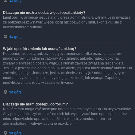
Na górę
Dlaczego nie można dodać więcej opcji ankiety?
Limit opcji w ankiecie jest ustalany przez administratora witryny. Jeśli uważasz,
że potrzebujesz wstawić więcej opcji niż dozwolony limit, skontaktuj się z
administratorem witryny.
Na górę
W jaki sposób zmienić lub usunąć ankietę?
Podobnie, jak posty, ankiety mogą być zmieniane tylko przez ich autorów,
moderatorów lub administratorów. Aby zmienić ankietę, należy dokonać
zmiany pierwszego posta w wątku, z którym zawsze związana jest ankieta.
Jeśli nikt jeszcze nie oddał głosu w ankiecie, jej autor może usunąć ankietę lub
zmienić jej opcje. Jednakże, jeśli w ankiecie zostały już oddane głosy, tylko
moderatorzy lub administratorzy mogą ją zmienić, lub usunąć. Zapobiega to
modyfikowaniu ankiety w czasie jej trwania.
Na górę
Dlaczego nie mam dostępu do forum?
Niektóre fora mogą być dostępne tylko dla określonych grup lub użytkowników.
Aby przeglądać, czytać, pisać na nich lub wykonywać inne operacje, musisz
mieć odpowiednie uprawnienia. Skontaktuj się z moderatorem lub
administratorem witryny, aby ci je przydzielił.
Na górę