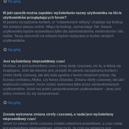
Na górę
W jaki sposób można zapobiec wyświetlaniu nazwy użytkownika na liście
użytkowników przeglądających forum?
W panelu zarządzania kontem, w “Ustawieniach witryny” znajduje się funkcja
Nie pokazuj statusu online
. Włącz tę funkcję, zaznaczając
Tak
. Nazwa
użytkownika będzie wyświetlana tylko dla administratorów, moderatorów i dla
ciebie. Twoja obecność na witrynie będzie wykazana w liczbie ukrytych
użytkowników.
Na górę
Jest wyświetlany nieprawidłowy czas!
Możliwe, że jest wyświetlany czas z innej strefy czasowej, niż ta, w której się
znajdujesz. Jeśli tak właśnie jest, przejdź do panelu zarządzania kontem i
zmień strefę czasową, tak aby była zgodna z twoim miejscem pobytu. Np.
Europa centralna, Afryka, czy Nowa Zelandia. Zmiana strefy czasowej, tak jak i
większości ustawień, może zostać wykonana tylko przez zarejestrowanych
użytkowników. Jeżeli nie jesteś zarejestrowanym użytkownikiem – teraz jest
dobry moment, by się zarejestrować.
Na górę
Została wykonana zmiana strefy czasowej, a nadal jest wyświetlany
nieprawidłowy czas!
Jeżeli na pewno strefa czasowa została ustawiona prawidłowo, a czas nadal
jest wyświetlany nieprawidłowo, oznacza to, że czas na serwerze jest