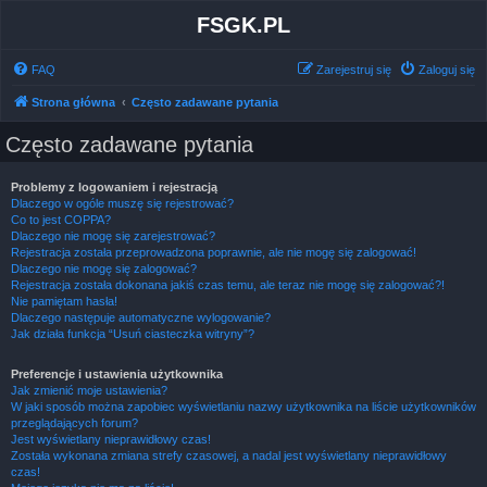
FSGK.PL
FAQ
Zarejestruj się
Zaloguj się
Strona główna
Często zadawane pytania
Często zadawane pytania
Problemy z logowaniem i rejestracją
Dlaczego w ogóle muszę się rejestrować?
Co to jest COPPA?
Dlaczego nie mogę się zarejestrować?
Rejestracja została przeprowadzona poprawnie, ale nie mogę się zalogować!
Dlaczego nie mogę się zalogować?
Rejestracja została dokonana jakiś czas temu, ale teraz nie mogę się zalogować?!
Nie pamiętam hasła!
Dlaczego następuje automatyczne wylogowanie?
Jak działa funkcja “Usuń ciasteczka witryny”?
Preferencje i ustawienia użytkownika
Jak zmienić moje ustawienia?
W jaki sposób można zapobiec wyświetlaniu nazwy użytkownika na liście użytkowników
przeglądających forum?
Jest wyświetlany nieprawidłowy czas!
Została wykonana zmiana strefy czasowej, a nadal jest wyświetlany nieprawidłowy
czas!