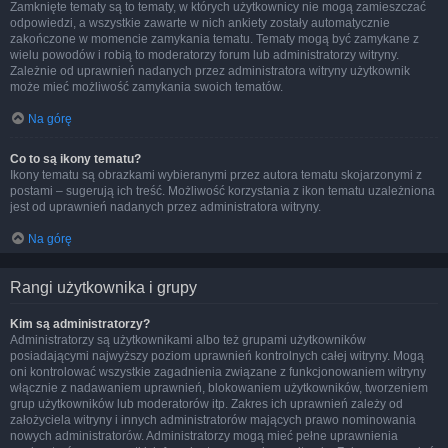
Zamknięte tematy są to tematy, w których użytkownicy nie mogą zamieszczać
odpowiedzi, a wszystkie zawarte w nich ankiety zostały automatycznie
zakończone w momencie zamykania tematu. Tematy mogą być zamykane z
wielu powodów i robią to moderatorzy forum lub administratorzy witryny.
Zależnie od uprawnień nadanych przez administratora witryny użytkownik
może mieć możliwość zamykania swoich tematów.
Na górę
Co to są ikony tematu?
Ikony tematu są obrazkami wybieranymi przez autora tematu skojarzonymi z
postami – sugerują ich treść. Możliwość korzystania z ikon tematu uzależniona
jest od uprawnień nadanych przez administratora witryny.
Na górę
Rangi użytkownika i grupy
Kim są administratorzy?
Administratorzy są użytkownikami albo też grupami użytkowników
posiadającymi najwyższy poziom uprawnień kontrolnych całej witryny. Mogą
oni kontrolować wszystkie zagadnienia związane z funkcjonowaniem witryny
włącznie z nadawaniem uprawnień, blokowaniem użytkowników, tworzeniem
grup użytkowników lub moderatorów itp. Zakres ich uprawnień zależy od
założyciela witryny i innych administratorów mających prawo nominowania
nowych administratorów. Administratorzy mogą mieć pełne uprawnienia