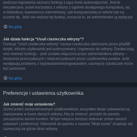
podczas logowania zaznacz funkcję
Loguj mnie automatycznie
. Jest to
niezalecane, jeżeli korzystasz z witryny z ogólnie dostępnego komputera, np.
w bibliotece, kawiarence internetowej, sali komputerowej w szkole lub na
uczelni itp. Jeśli nie widzisz tej funkcji, oznacza to, że administrator ją wyłączył.
Na górę
Jak działa funkcja “Usuń ciasteczka witryny”?
Funkcja “Usuń ciasteczka witryny” usuwa ciasteczka utworzone przez phpBB
dzięki, którym użytkownik jest autoryzowany i logowany do witryny. Dostarczają
one również funkcję – jeśli została włączona przez administratora witryny –
śledzenia przeczytanych i nieprzeczytanych przez użytkownika postów. Jeśli
występują problemy z logowaniem/wylogowaniem, usunięcie ciasteczek może
być pomocne.
Na górę
Preferencje i ustawienia użytkownika
Jak zmienić moje ustawienia?
Jeżeli jesteś zarejestrowanym użytkownikiem, wszystkie twoje ustawienia są
zapisywane w bazie danych witryny. Aby je zmienić, przejdź do panelu
zarządzania swoim kontem. W tym miejscu możesz dokonać zmian swoich
ustawień i preferencji. Odnośnik do panelu o nazwie “Moje konto” znajduje się
zazwyczaj na górze stron witryny.