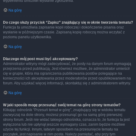
wypełnieniu umożliwi wysłanie zgłoszenia.
Na górę
Do czego służy przycisk “Zapisz” znajdujący się w oknie tworzenia tematu?
Funkcja ta umożliwia zapisanie kopii roboczej i dokończenie pisania oraz
wysłanie w późniejszym czasie. Zapisaną kopię roboczą można wczytać z
poziomu panelu użytkownika.
Na górę
Dlaczego mój post musi być akceptowany?
Administrator witryny mógł zadecydować, że posty na danym forum wymagają
przejrzenia przed publikacją. Jest również możliwe, że administrator umieścił
cię w grupie, która ma ograniczenia publikowania postów polegające na
konieczności ich akceptowania przez moderatorów przed opublikowaniem na
forum. Aby uzyskać więcej informacji, skontaktuj się z administratorem witryny.
Na górę
W jaki sposób mogę przesunąć swój temat na górę strony tematów?
Klikając odnośnik “Przesuń temat w górę”, znajdujący się w widoku tematu
zazwyczaj na dole strony, możesz przesunąć go na samą górę pierwszej
strony forum. Jeśli nie widać takiego odnośnika, oznacza to, że funkcja ta jest
wyłączona lub nie upłynął jeszcze wymagany czas, zanim będzie możliwe
użycie tej funkcji. Innym, łatwym sposobem na przesunięcie tematu na
początek, jest napisanie w nim posta. Należy pamiętać, aby przy tym