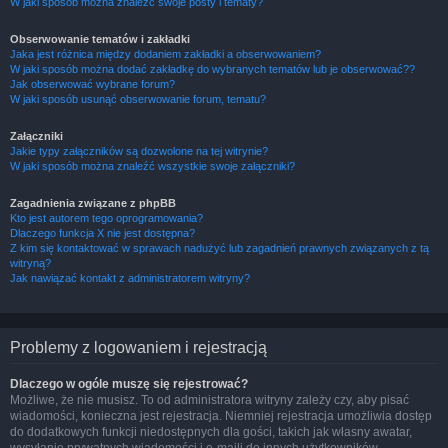
W jaki sposób można znaleźć swoje posty i tematy?
Obserwowanie tematów i zakładki
Jaka jest różnica między dodaniem zakładki a obserwowaniem?
W jaki sposób można dodać zakładkę do wybranych tematów lub je obserwować??
Jak obserwować wybrane forum?
W jaki sposób usunąć obserwowanie forum, tematu?
Załączniki
Jakie typy załączników są dozwolone na tej witrynie?
W jaki sposób można znaleźć wszystkie swoje załączniki?
Zagadnienia związane z phpBB
Kto jest autorem tego oprogramowania?
Dlaczego funkcja X nie jest dostępna?
Z kim się kontaktować w sprawach nadużyć lub zagadnień prawnych związanych z tą
witryną?
Jak nawiązać kontakt z administratorem witryny?
Problemy z logowaniem i rejestracją
Dlaczego w ogóle muszę się rejestrować?
Możliwe, że nie musisz. To od administratora witryny zależy czy, aby pisać
wiadomości, konieczna jest rejestracja. Niemniej rejestracja umożliwia dostęp
do dodatkowych funkcji niedostępnych dla gości, takich jak własny awatar,