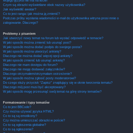
Mojego języka nie ma na liście!
Czym są obrazki wyświetlane obok nazwy użytkownika?
Jak wyświetlić awatar?
Co to jest ranga i jak można ją zmienić?
Podczas próby wysłania wiadomości e-mail do użytkownika witryna prosi mnie o
zalogowanie. Dlaczego?
Problemy z pisaniem
Jak utworzyć nowy temat na forum lub wysłać odpowiedź w temacie?
W jaki sposób można zmienić lub usunąć post?
W jaki sposób można dodać podpis do swojego posta?
W jaki sposób można utworzyć ankietę?
Dlaczego nie można dodać więcej opcji ankiety?
W jaki sposób zmienić lub usunąć ankietę?
Dlaczego nie mam dostępu do forum?
Dlaczego nie mogę dodawać załączników?
Dlaczego otrzymałem/otrzymałam ostrzeżenie?
W jaki sposób można zgłosić posty moderatorowi?
Do czego służy przycisk “Zapisz” znajdujący się w oknie tworzenia tematu?
Dlaczego mój post musi być akceptowany?
W jaki sposób mogę przesunąć swój temat na górę strony tematów?
Formatowanie i typy tematów
Co to jest BBCode?
Czy można używać języka HTML?
Co to są są emotikony?
Czy można umieszczać obrazki w poście?
Co to są ogłoszenia globalne?
Co to są ogłoszenia?