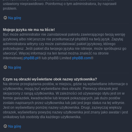
ustawiony nieprawidłowo. Poinformuj o tym administratora, by naprawił
problem.
Na górę
Mojego języka nie ma na liście!
Być może administrator nie zainstalował pakietu zawierającego twoją wersję
językową albo nikt jeszcze nie przetłumaczył phpBB3 na twój język. Zapytaj
administratora witryny czy może zainstalować pakiet językowy, którego
potrzebujesz. Jeśli pakiet dla twojego języka nie istnieje, może spróbujesz go
utworzyć. Więcej informacji na ten temat można znaleźć na stronie
internetowej
phpBB.pl
® lub phpBB Limited
phpBB.com
®
Na górę
Czym są obrazki wyświetlane obok nazwy użytkownika?
Na stronie przeglądania postów, w miejscu, gdzie są wyświetlane informacje o
użytkowniku, mogą być wyświetlane dwa obrazki. Pierwszy obrazek jest
skojarzony z rangą użytkownika. W zależności od używanego stylu jest on w
formie gwiazdek, kwadracików lub kropek pokazujących, jak dużo postów
zostało napisanych przez użytkownika lub jaki jest jego status na tej witrynie.
Jest on wyświetlany poniżej nazwy użytkownika. Drugi, zazwyczaj większy
obrazek, wyświetlany powyżej nazwy użytkownika jest znany jako awatar i jest
unikatowy lub osobisty dla każdego użytkownika.
Na górę