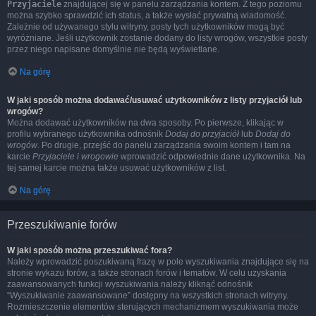
Przyjaciele
znajdującej się w panelu zarządzania kontem. Z tego poziomu
można szybko sprawdzić ich status, a także wysłać prywatną wiadomość.
Zależnie od używanego stylu witryny, posty tych użytkowników mogą być
wyróżniane. Jeśli użytkownik zostanie dodany do listy wrogów, wszystkie posty
przez niego napisane domyślnie nie będą wyświetlane.
Na górę
W jaki sposób można dodawać/usuwać użytkowników z listy przyjaciół lub
wrogów?
Można dodawać użytkowników na dwa sposoby. Po pierwsze, klikając w
profilu wybranego użytkownika odnośnik
Dodaj do przyjaciół
lub
Dodaj do
wrogów
. Po drugie, przejść do panelu zarządzania swoim kontem i tam na
karcie
Przyjaciele i wrogowie
wprowadzić odpowiednie dane użytkownika. Na
tej samej karcie można także usuwać użytkowników z list.
Na górę
Przeszukiwanie forów
W jaki sposób można przeszukiwać fora?
Należy wprowadzić poszukiwaną frazę w pole wyszukiwania znajdujące się na
stronie wykazu forów, a także stronach forów i tematów. W celu uzyskania
zaawansowanych funkcji wyszukiwania należy kliknąć odnośnik
“Wyszukiwanie zaawansowane” dostępny na wszystkich stronach witryny.
Rozmieszczenie elementów sterujących mechanizmem wyszukiwania może