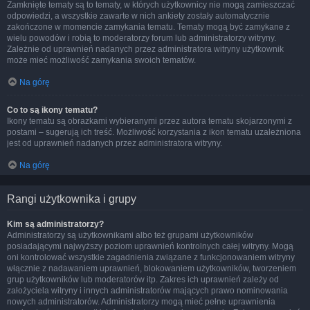
Zamknięte tematy są to tematy, w których użytkownicy nie mogą zamieszczać
odpowiedzi, a wszystkie zawarte w nich ankiety zostały automatycznie
zakończone w momencie zamykania tematu. Tematy mogą być zamykane z
wielu powodów i robią to moderatorzy forum lub administratorzy witryny.
Zależnie od uprawnień nadanych przez administratora witryny użytkownik
może mieć możliwość zamykania swoich tematów.
Na górę
Co to są ikony tematu?
Ikony tematu są obrazkami wybieranymi przez autora tematu skojarzonymi z
postami – sugerują ich treść. Możliwość korzystania z ikon tematu uzależniona
jest od uprawnień nadanych przez administratora witryny.
Na górę
Rangi użytkownika i grupy
Kim są administratorzy?
Administratorzy są użytkownikami albo też grupami użytkowników
posiadającymi najwyższy poziom uprawnień kontrolnych całej witryny. Mogą
oni kontrolować wszystkie zagadnienia związane z funkcjonowaniem witryny
włącznie z nadawaniem uprawnień, blokowaniem użytkowników, tworzeniem
grup użytkowników lub moderatorów itp. Zakres ich uprawnień zależy od
założyciela witryny i innych administratorów mających prawo nominowania
nowych administratorów. Administratorzy mogą mieć pełne uprawnienia