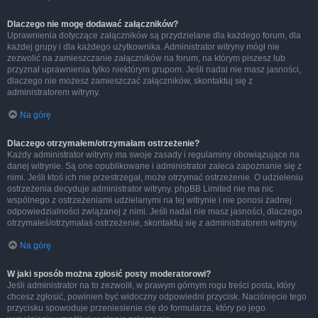
Dlaczego nie mogę dodawać załączników?
Uprawnienia dotyczące załączników są przydzielane dla każdego forum, dla
każdej grupy i dla każdego użytkownika. Administrator witryny mógł nie
zezwolić na zamieszczanie załączników na forum, na którym piszesz lub
przyznał uprawnienia tylko niektórym grupom. Jeśli nadal nie masz jasności,
dlaczego nie możesz zamieszczać załączników, skontaktuj się z
administratorem witryny.
Na górę
Dlaczego otrzymałem/otrzymałam ostrzeżenie?
Każdy administrator witryny ma swoje zasady i regulaminy obowiązujące na
danej witrynie. Są one opublikowane i administrator zaleca zapoznanie się z
nimi. Jeśli ktoś ich nie przestrzegał, może otrzymać ostrzeżenie. O udzieleniu
ostrzeżenia decyduje administrator witryny. phpBB Limited nie ma nic
wspólnego z ostrzeżeniami udzielanymi na tej witrynie i nie ponosi żadnej
odpowiedzialności związanej z nimi. Jeśli nadal nie masz jasności, dlaczego
otrzymałeś/otrzymałaś ostrzeżenie, skontaktuj się z administratorem witryny.
Na górę
W jaki sposób można zgłosić posty moderatorowi?
Jeśli administrator na to zezwolił, w prawym górnym rogu treści posta, który
chcesz zgłosić, powinien być widoczny odpowiedni przycisk. Naciśnięcie tego
przycisku spowoduje przeniesienie cię do formularza, który po jego