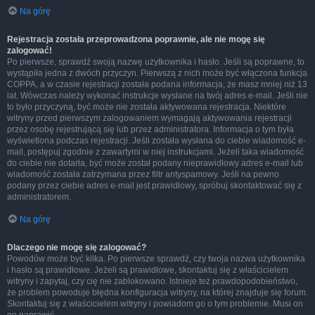
Na górę
Rejestracja została przeprowadzona poprawnie, ale nie mogę się
zalogować!
Po pierwsze, sprawdź swoją nazwę użytkownika i hasło. Jeśli są poprawne, to
wystąpiła jedna z dwóch przyczyn. Pierwszą z nich może być włączona funkcja
COPPA, a w czasie rejestracji została podana informacja, że masz mniej niż 13
lat. Wówczas należy wykonać instrukcje wysłane na twój adres e-mail. Jeśli nie
to było przyczyną, być może nie została aktywowana rejestracja. Niektóre
witryny przed pierwszym zalogowaniem wymagają aktywowania rejestracji
przez osobę rejestrującą się lub przez administratora. Informacja o tym była
wyświetlona podczas rejestracji. Jeśli została wysłana do ciebie wiadomość e-
mail, postępuj zgodnie z zawartymi w niej instrukcjami. Jeżeli taka wiadomość
do ciebie nie dotarła, być może został podany nieprawidłowy adres e-mail lub
wiadomość została zatrzymana przez filtr antyspamowy. Jeśli na pewno
podany przez ciebie adres e-mail jest prawidłowy, spróbuj skontaktować się z
administratorem.
Na górę
Dlaczego nie mogę się zalogować?
Powodów może być kilka. Po pierwsze sprawdź, czy twoja nazwa użytkownika
i hasło są prawidłowe. Jeżeli są prawidłowe, skontaktuj się z właścicielem
witryny i zapytaj, czy cię nie zablokowano. Istnieje też prawdopodobieństwo,
że problem powoduje błędna konfiguracja witryny, na której znajduje się forum.
Skontaktuj się z właścicielem witryny i powiadom go o tym problemie. Musi on