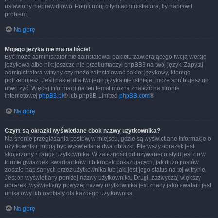
ustawiony nieprawidłowo. Poinformuj o tym administratora, by naprawił
problem.
Na górę
Mojego języka nie ma na liście!
Być może administrator nie zainstalował pakietu zawierającego twoją wersję
językową albo nikt jeszcze nie przetłumaczył phpBB3 na twój język. Zapytaj
administratora witryny czy może zainstalować pakiet językowy, którego
potrzebujesz. Jeśli pakiet dla twojego języka nie istnieje, może spróbujesz go
utworzyć. Więcej informacji na ten temat można znaleźć na stronie
internetowej
phpBB.pl
® lub phpBB Limited
phpBB.com
®
Na górę
Czym są obrazki wyświetlane obok nazwy użytkownika?
Na stronie przeglądania postów, w miejscu, gdzie są wyświetlane informacje o
użytkowniku, mogą być wyświetlane dwa obrazki. Pierwszy obrazek jest
skojarzony z rangą użytkownika. W zależności od używanego stylu jest on w
formie gwiazdek, kwadracików lub kropek pokazujących, jak dużo postów
zostało napisanych przez użytkownika lub jaki jest jego status na tej witrynie.
Jest on wyświetlany poniżej nazwy użytkownika. Drugi, zazwyczaj większy
obrazek, wyświetlany powyżej nazwy użytkownika jest znany jako awatar i jest
unikatowy lub osobisty dla każdego użytkownika.
Na górę