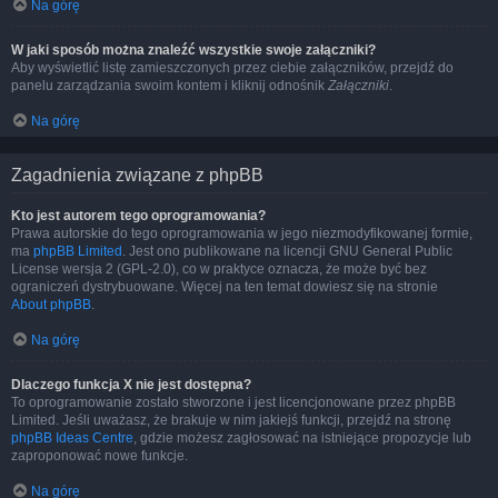
Na górę
W jaki sposób można znaleźć wszystkie swoje załączniki?
Aby wyświetlić listę zamieszczonych przez ciebie załączników, przejdź do
panelu zarządzania swoim kontem i kliknij odnośnik
Załączniki
.
Na górę
Zagadnienia związane z phpBB
Kto jest autorem tego oprogramowania?
Prawa autorskie do tego oprogramowania w jego niezmodyfikowanej formie,
ma
phpBB Limited
. Jest ono publikowane na licencji GNU General Public
License wersja 2 (GPL-2.0), co w praktyce oznacza, że może być bez
ograniczeń dystrybuowane. Więcej na ten temat dowiesz się na stronie
About phpBB
.
Na górę
Dlaczego funkcja X nie jest dostępna?
To oprogramowanie zostało stworzone i jest licencjonowane przez phpBB
Limited. Jeśli uważasz, że brakuje w nim jakiejś funkcji, przejdź na stronę
phpBB Ideas Centre
, gdzie możesz zagłosować na istniejące propozycje lub
zaproponować nowe funkcje.
Na górę