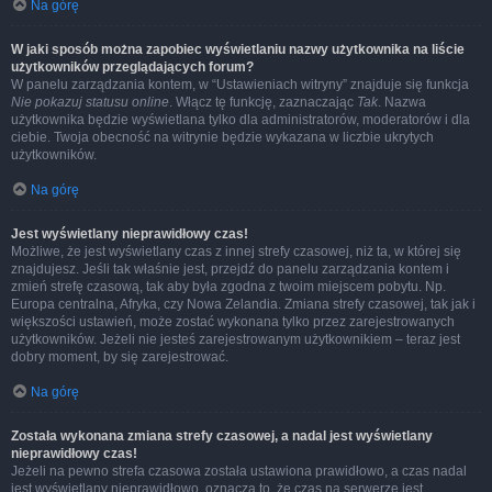
Na górę
W jaki sposób można zapobiec wyświetlaniu nazwy użytkownika na liście
użytkowników przeglądających forum?
W panelu zarządzania kontem, w “Ustawieniach witryny” znajduje się funkcja
Nie pokazuj statusu online
. Włącz tę funkcję, zaznaczając
Tak
. Nazwa
użytkownika będzie wyświetlana tylko dla administratorów, moderatorów i dla
ciebie. Twoja obecność na witrynie będzie wykazana w liczbie ukrytych
użytkowników.
Na górę
Jest wyświetlany nieprawidłowy czas!
Możliwe, że jest wyświetlany czas z innej strefy czasowej, niż ta, w której się
znajdujesz. Jeśli tak właśnie jest, przejdź do panelu zarządzania kontem i
zmień strefę czasową, tak aby była zgodna z twoim miejscem pobytu. Np.
Europa centralna, Afryka, czy Nowa Zelandia. Zmiana strefy czasowej, tak jak i
większości ustawień, może zostać wykonana tylko przez zarejestrowanych
użytkowników. Jeżeli nie jesteś zarejestrowanym użytkownikiem – teraz jest
dobry moment, by się zarejestrować.
Na górę
Została wykonana zmiana strefy czasowej, a nadal jest wyświetlany
nieprawidłowy czas!
Jeżeli na pewno strefa czasowa została ustawiona prawidłowo, a czas nadal
jest wyświetlany nieprawidłowo, oznacza to, że czas na serwerze jest