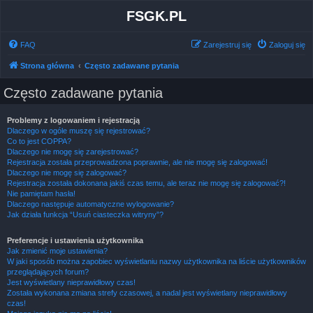
FSGK.PL
FAQ
Zarejestruj się
Zaloguj się
Strona główna
Często zadawane pytania
Często zadawane pytania
Problemy z logowaniem i rejestracją
Dlaczego w ogóle muszę się rejestrować?
Co to jest COPPA?
Dlaczego nie mogę się zarejestrować?
Rejestracja została przeprowadzona poprawnie, ale nie mogę się zalogować!
Dlaczego nie mogę się zalogować?
Rejestracja została dokonana jakiś czas temu, ale teraz nie mogę się zalogować?!
Nie pamiętam hasła!
Dlaczego następuje automatyczne wylogowanie?
Jak działa funkcja “Usuń ciasteczka witryny”?
Preferencje i ustawienia użytkownika
Jak zmienić moje ustawienia?
W jaki sposób można zapobiec wyświetlaniu nazwy użytkownika na liście użytkowników
przeglądających forum?
Jest wyświetlany nieprawidłowy czas!
Została wykonana zmiana strefy czasowej, a nadal jest wyświetlany nieprawidłowy
czas!