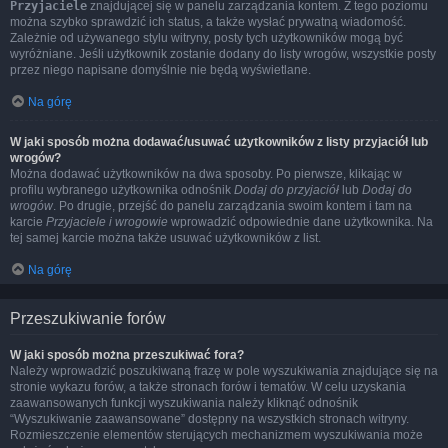
Przyjaciele
znajdującej się w panelu zarządzania kontem. Z tego poziomu
można szybko sprawdzić ich status, a także wysłać prywatną wiadomość.
Zależnie od używanego stylu witryny, posty tych użytkowników mogą być
wyróżniane. Jeśli użytkownik zostanie dodany do listy wrogów, wszystkie posty
przez niego napisane domyślnie nie będą wyświetlane.
Na górę
W jaki sposób można dodawać/usuwać użytkowników z listy przyjaciół lub
wrogów?
Można dodawać użytkowników na dwa sposoby. Po pierwsze, klikając w
profilu wybranego użytkownika odnośnik
Dodaj do przyjaciół
lub
Dodaj do
wrogów
. Po drugie, przejść do panelu zarządzania swoim kontem i tam na
karcie
Przyjaciele i wrogowie
wprowadzić odpowiednie dane użytkownika. Na
tej samej karcie można także usuwać użytkowników z list.
Na górę
Przeszukiwanie forów
W jaki sposób można przeszukiwać fora?
Należy wprowadzić poszukiwaną frazę w pole wyszukiwania znajdujące się na
stronie wykazu forów, a także stronach forów i tematów. W celu uzyskania
zaawansowanych funkcji wyszukiwania należy kliknąć odnośnik
“Wyszukiwanie zaawansowane” dostępny na wszystkich stronach witryny.
Rozmieszczenie elementów sterujących mechanizmem wyszukiwania może