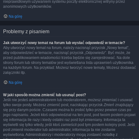
nieprawidłowym używaniem systemu poczty elektronicznej witryny przez
anonimowych użytkowników.
Na górę
Problemy z pisaniem
Jak utworzyć nowy temat na forum lub wysłać odpowiedź w temacie?
Aby utworzyć nowy temat na forum, należy nacisnąć przycisk „Nowy temat”,
aby odpowiedzieć w temacie, nacisnąć przycisk „Odpowiedz”. Być może, że
przed publikowaniem wiadomości trzeba będzie się zarejestrować. Na dole
strony forum lub strony tematów jest wyświetlana lista uprawnień użytkownika
na każdym forum. Na przykład: Możesz tworzyć nowe tematy, Możesz dodawać
załączniki itp.
Na górę
W jaki sposób można zmienić lub usunąć post?
Jeśli nie jesteś administratorem lub moderatorem, możesz zmieniać i usuwać
tylko swoje posty. Możesz zmienić post, naciskając przycisk
Zmień
znajdujący
się przy danym poście. Czasami można to zrobić tylko przez pewien czas po
jego napisaniu. Jeżeli ktoś odpowiedział na ten post, pod twoim postem pojawi
się informacja ile razy i kiedy ostatni raz post był zmieniany. Informacja ta
wyświetli się tylko wtedy, jeśli ktoś zamieścił pod tym postem kolejny post. Jeśli
post zmienił moderator lub administrator, informacja ta nie zostanie
wyświetlona. Administratorzy i moderatorzy mogą zostawić notatkę z