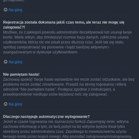
go naprawić.
Na górę
Rejestracja została dokonana jakiś czas temu, ale teraz nie mogę się
zalogować?!
Możliwe, że z jakiegoś powodu administrator dezaktywował lub usunął twoje
konto. Wiele witryn, aby zmniejszyć rozmiar bazy danych, cyklicznie usuwa
użytkowników, którzy nic nie pisali przez dłuższy czas. Jeśli tak się stało,
spróbuj zarejestrować się ponownie i bądź bardziej aktywnym i
zaangażowanym w dyskusje użytkownikiem.
Na górę
Nie pamiętam hasła!
Zachowaj spokój! Twoje hasło wprawdzie nie może zostać odzyskane, ale bez
problemu może zostać zresetowane. Przejdź na stronę logowania i kliknij
odnośnik “Nie pamiętam hasła”. Postępuj zgodnie z instrukcjami, a
prawdopodobnie niedługo znów będziesz móc się zalogować.
Na górę
Dlaczego następuje automatyczne wylogowanie?
Jeżeli w czasie logowania nie zaznaczysz funkcji
Zapamiętaj mnie
, witryna
zachowa informację o tym, że twój pobyt na tej witrynie będzie trwał tylko
określony przez administratora czas. Zapobiega to niewłaściwemu użyciu
twojego konta przez kogoś innego. Aby pozostać zalogowanym/zalogowaną,