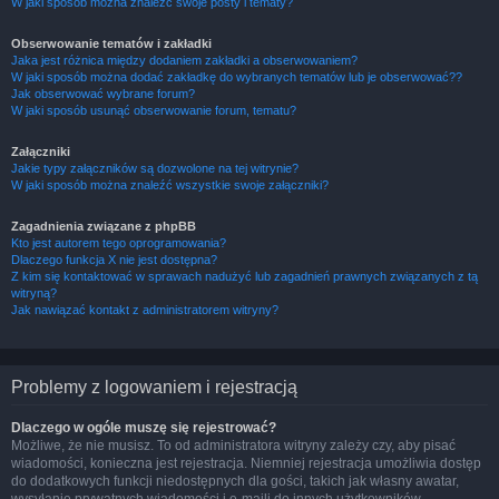
W jaki sposób można znaleźć swoje posty i tematy?
Obserwowanie tematów i zakładki
Jaka jest różnica między dodaniem zakładki a obserwowaniem?
W jaki sposób można dodać zakładkę do wybranych tematów lub je obserwować??
Jak obserwować wybrane forum?
W jaki sposób usunąć obserwowanie forum, tematu?
Załączniki
Jakie typy załączników są dozwolone na tej witrynie?
W jaki sposób można znaleźć wszystkie swoje załączniki?
Zagadnienia związane z phpBB
Kto jest autorem tego oprogramowania?
Dlaczego funkcja X nie jest dostępna?
Z kim się kontaktować w sprawach nadużyć lub zagadnień prawnych związanych z tą
witryną?
Jak nawiązać kontakt z administratorem witryny?
Problemy z logowaniem i rejestracją
Dlaczego w ogóle muszę się rejestrować?
Możliwe, że nie musisz. To od administratora witryny zależy czy, aby pisać
wiadomości, konieczna jest rejestracja. Niemniej rejestracja umożliwia dostęp
do dodatkowych funkcji niedostępnych dla gości, takich jak własny awatar,