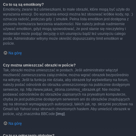
Co to są są emotikony?
Emotikony, zwane też uśmieszkami, to małe obrazki, które mogą być użyte do
wyrażania emocji. Do wyrażania emocji można też stosować krótkie kody, np. :)
oznacza radość, podczas gdy :( smutek. Pełna lista emotikon jest dostępna z
poziomu formularza tworzenia wiadomości. Nie należy jednak nadmiernie
używać emotikon, gdyż mogą spowodować, że post stanie się nieczytelny i
moderator może podjąć decyzję o ich usunięciu bądź też usunięciu całego
posta. Administrator witryny może określić dopuszczalny limit emotikon w
poście.
Na górę
Czy można umieszczać obrazki w poście?
Tak, obrazki można umieszczać w postach. Jeśli administrator włączył
możliwość zamieszczania załączników, można wgrać obrazek bezpośrednio
na witrynę. Jeśli ta funkcja nie działa, aby obrazek był wyświetlany na forum,
należy podać odnośnik do obrazka umieszczonego na publicznie dostępnym
serwerze, np. http://www.jakas_strona.com/moj_obrazek.gif. Nie można
podawać odnośników do obrazków zapisanych na prywatnym komputerze,
chyba że jest publicznie dostępnym serwerem ani do obrazków znajdujących
się na stronach wymagających autoryzacji, takich jak, np. skrzynki pocztowe na
Gmail lub Yahoo! oraz stronach chronionych hasłem. Aby umieścić obrazek w
poście, użyj znacznika BBCode
[img]
.
Na górę
Co to są ogłoszenia globalne?