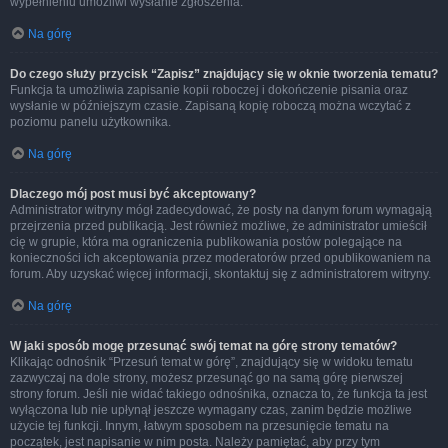
wypełnieniu umożliwi wysłanie zgłoszenia.
Na górę
Do czego służy przycisk “Zapisz” znajdujący się w oknie tworzenia tematu?
Funkcja ta umożliwia zapisanie kopii roboczej i dokończenie pisania oraz
wysłanie w późniejszym czasie. Zapisaną kopię roboczą można wczytać z
poziomu panelu użytkownika.
Na górę
Dlaczego mój post musi być akceptowany?
Administrator witryny mógł zadecydować, że posty na danym forum wymagają
przejrzenia przed publikacją. Jest również możliwe, że administrator umieścił
cię w grupie, która ma ograniczenia publikowania postów polegające na
konieczności ich akceptowania przez moderatorów przed opublikowaniem na
forum. Aby uzyskać więcej informacji, skontaktuj się z administratorem witryny.
Na górę
W jaki sposób mogę przesunąć swój temat na górę strony tematów?
Klikając odnośnik “Przesuń temat w górę”, znajdujący się w widoku tematu
zazwyczaj na dole strony, możesz przesunąć go na samą górę pierwszej
strony forum. Jeśli nie widać takiego odnośnika, oznacza to, że funkcja ta jest
wyłączona lub nie upłynął jeszcze wymagany czas, zanim będzie możliwe
użycie tej funkcji. Innym, łatwym sposobem na przesunięcie tematu na
początek, jest napisanie w nim posta. Należy pamiętać, aby przy tym