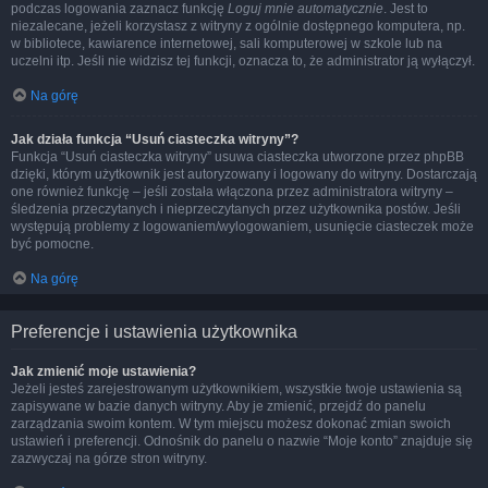
podczas logowania zaznacz funkcję
Loguj mnie automatycznie
. Jest to
niezalecane, jeżeli korzystasz z witryny z ogólnie dostępnego komputera, np.
w bibliotece, kawiarence internetowej, sali komputerowej w szkole lub na
uczelni itp. Jeśli nie widzisz tej funkcji, oznacza to, że administrator ją wyłączył.
Na górę
Jak działa funkcja “Usuń ciasteczka witryny”?
Funkcja “Usuń ciasteczka witryny” usuwa ciasteczka utworzone przez phpBB
dzięki, którym użytkownik jest autoryzowany i logowany do witryny. Dostarczają
one również funkcję – jeśli została włączona przez administratora witryny –
śledzenia przeczytanych i nieprzeczytanych przez użytkownika postów. Jeśli
występują problemy z logowaniem/wylogowaniem, usunięcie ciasteczek może
być pomocne.
Na górę
Preferencje i ustawienia użytkownika
Jak zmienić moje ustawienia?
Jeżeli jesteś zarejestrowanym użytkownikiem, wszystkie twoje ustawienia są
zapisywane w bazie danych witryny. Aby je zmienić, przejdź do panelu
zarządzania swoim kontem. W tym miejscu możesz dokonać zmian swoich
ustawień i preferencji. Odnośnik do panelu o nazwie “Moje konto” znajduje się
zazwyczaj na górze stron witryny.