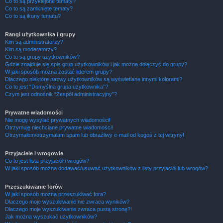
Co to są przyklejone tematy?
Co to są zamknięte tematy?
Co to są ikony tematu?
Rangi użytkownika i grupy
Kim są administratorzy?
Kim są moderatorzy?
Co to są grupy użytkowników?
Gdzie znajduje się spis grup użytkowników i jak można dołączyć do grupy?
W jaki sposób można zostać liderem grupy?
Dlaczego niektóre nazwy użytkowników są wyświetlane innymi kolorami?
Co to jest “Domyślna grupa użytkownika”?
Czym jest odnośnik “Zespół administracyjny”?
Prywatne wiadomości
Nie mogę wysyłać prywatnych wiadomości!
Otrzymuję niechciane prywatne wiadomości!
Otrzymałem/otrzymałam spam lub obraźliwy e-mail od kogoś z tej witryny!
Przyjaciele i wrogowie
Co to jest lista przyjaciół i wrogów?
W jaki sposób można dodawać/usuwać użytkowników z listy przyjaciół lub wrogów?
Przeszukiwanie forów
W jaki sposób można przeszukiwać fora?
Dlaczego moje wyszukiwanie nie zwraca wyników?
Dlaczego moje wyszukiwanie zwraca pustą stronę?!
Jak można wyszukać użytkowników?