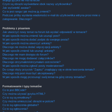
Mojego języka nie ma na liście!
Czym są obrazki wyświetlane obok nazwy użytkownika?
Jak wyświetlić awatar?
Co to jest ranga i jak można ją zmienić?
Podczas próby wysłania wiadomości e-mail do użytkownika witryna prosi mnie o
zalogowanie. Dlaczego?
Problemy z pisaniem
Jak utworzyć nowy temat na forum lub wysłać odpowiedź w temacie?
W jaki sposób można zmienić lub usunąć post?
W jaki sposób można dodać podpis do swojego posta?
W jaki sposób można utworzyć ankietę?
Dlaczego nie można dodać więcej opcji ankiety?
W jaki sposób zmienić lub usunąć ankietę?
Dlaczego nie mam dostępu do forum?
Dlaczego nie mogę dodawać załączników?
Dlaczego otrzymałem/otrzymałam ostrzeżenie?
W jaki sposób można zgłosić posty moderatorowi?
Do czego służy przycisk “Zapisz” znajdujący się w oknie tworzenia tematu?
Dlaczego mój post musi być akceptowany?
W jaki sposób mogę przesunąć swój temat na górę strony tematów?
Formatowanie i typy tematów
Co to jest BBCode?
Czy można używać języka HTML?
Co to są są emotikony?
Czy można umieszczać obrazki w poście?
Co to są ogłoszenia globalne?
Co to są ogłoszenia?