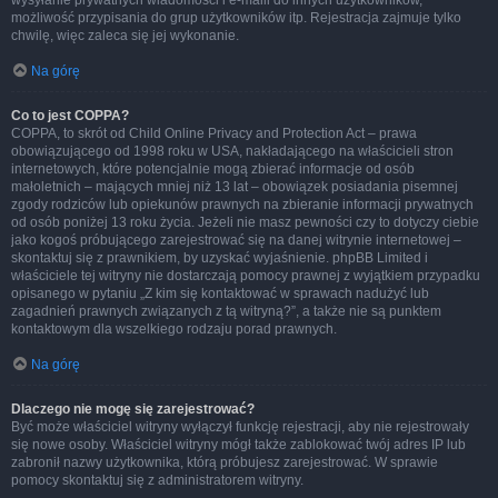
wysyłanie prywatnych wiadomości i e-maili do innych użytkowników,
możliwość przypisania do grup użytkowników itp. Rejestracja zajmuje tylko
chwilę, więc zaleca się jej wykonanie.
Na górę
Co to jest COPPA?
COPPA, to skrót od Child Online Privacy and Protection Act – prawa
obowiązującego od 1998 roku w USA, nakładającego na właścicieli stron
internetowych, które potencjalnie mogą zbierać informacje od osób
małoletnich – mających mniej niż 13 lat – obowiązek posiadania pisemnej
zgody rodziców lub opiekunów prawnych na zbieranie informacji prywatnych
od osób poniżej 13 roku życia. Jeżeli nie masz pewności czy to dotyczy ciebie
jako kogoś próbującego zarejestrować się na danej witrynie internetowej –
skontaktuj się z prawnikiem, by uzyskać wyjaśnienie. phpBB Limited i
właściciele tej witryny nie dostarczają pomocy prawnej z wyjątkiem przypadku
opisanego w pytaniu „Z kim się kontaktować w sprawach nadużyć lub
zagadnień prawnych związanych z tą witryną?”, a także nie są punktem
kontaktowym dla wszelkiego rodzaju porad prawnych.
Na górę
Dlaczego nie mogę się zarejestrować?
Być może właściciel witryny wyłączył funkcję rejestracji, aby nie rejestrowały
się nowe osoby. Właściciel witryny mógł także zablokować twój adres IP lub
zabronił nazwy użytkownika, którą próbujesz zarejestrować. W sprawie
pomocy skontaktuj się z administratorem witryny.