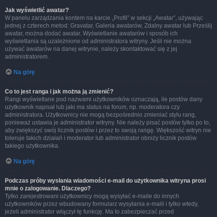
Jak wyświetlić awatar?
W panelu zarządzania kontem na karcie „Profil” w sekcji „Awatar”, używając
jednej z czterech metod: Gravatar, Galeria awatarów, Zdalny awatar lub Prześlij
awatar, można dodać awatar. Wyświetlanie awatarów i sposób ich
wyświetlania są uzależnione od administratora witryny. Jeśli nie można
używać awatarów na danej witrynie, należy skontaktować się z jej
administratorem.
Na górę
Co to jest ranga i jak można ją zmienić?
Rangi wyświetlane pod nazwami użytkowników oznaczają, ile postów dany
użytkownik napisał lub jaki ma status na forum, np. moderatora czy
administratora. Użytkownicy nie mogą bezpośrednio zmieniać stylu rang,
ponieważ ustawia je administrator witryny. Nie należy pisać postów tylko po to,
aby zwiększyć swój licznik postów i przez to swoją rangę. Większość witryn nie
toleruje takich działań i moderator lub administrator obniży licznik postów
takiego użytkownika.
Na górę
Podczas próby wysłania wiadomości e-mail do użytkownika witryna prosi
mnie o zalogowanie. Dlaczego?
Tylko zarejestrowani użytkownicy mogą wysyłać e-maile do innych
użytkowników przez wbudowany formularz wysyłania e-maili i tylko wtedy,
jeżeli administrator włączył tę funkcję. Ma to zabezpieczać przed