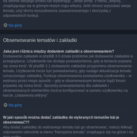
na stronie swojego profilu lub wybierając „Twoje posty” z menu „Więcej…”
znajdującego się w górnym lewym rogu witryny. Jeśli chcesz wyszukać swoje
tematy, użyj strony wyszukiwania zaawansowanego i skorzystaj z
odpowiednich funkcji.
Na górę
Obserwowanie tematów i zakładki
Jaka jest różnica między dodaniem zakładki a obserwowaniem?
Dodawanie zakładek w phpBB 3.0 działa podobnie jak dodawanie zakładek w
przeglądarce. Użytkownik nie dostaje powiadomienia, gdy w temacie pojawia
się nowa treść. W phpBB 3.1 dodawanie zakładek przypomina obserwowanie
tematu. Użytkownik może być powiadamiany, gdy nastąpi aktualizacja tematu
oznaczonego zakładką. Funkcja obserwowania powiadamia użytkownika – w
wybrany przez niego sposób – gdy w obserwowanym temacie bądź forum
pojawiła się nowa treść. Sposoby powiadamiania dla zakładek i
obserwowanych elementów można konfigurować w panelu użytkownika na
karcie „Ustawienia witryny”.
Na górę
W jaki sposób można dodać zakładkę do wybranych tematów lub je
obserwować??
Aby dodać zakładkę do wybranego tematu lub go obserwować, należy kliknąć
odpowiedni odnośnik w menu “Narzędzia tematu” znajdujące się na górze i na