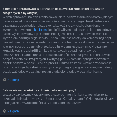
Z kim się kontaktować w sprawach nadużyć lub zagadnień prawnych
związanych z tą witryną?
W tych sprawach, należy skontaktować się z jednym z administratorów, których
dane wyświetlone są na liście zespołu administracyjnego. Jeżeli jednak nie
otrzymasz odpowiedzi, należy skontaktować się z właścicielem domeny –
wykonaj sprawdzenie
kto to jest
lub, jeśli witryna jest uruchomiona na jednym z
darmowych serwisów, np. Yahoo!, free.fr, f2s.com, itp., z kierownictwem lub
wydziałem nadużyć tego serwisu. Absolutnie
nie należy
do kompetencji phpBB
Limited i nie może ona w żaden sposób być obarczana odpowiedzialnością za
to w jaki sposób, gdzie lub przez kogo ta witryna jest używana. Proszę nie
kontaktować się z phpBB Limited w sprawach zagadnień prawnych
(wstrzymania i zaniechania, odpowiedzialności, szkalujących komentarzy itp.)
bezpośrednio nie związanych
z witryną phpBB.com lub oprogramowaniem
phpBB samym w sobie. Jeśli do phpBB Limited zostanie wysłana wiadomość
dotycząca
innych podmiotów
używających tego oprogramowania, nie należy
oczekiwać odpowiedzi, lub zostanie udzielona odpowiedź lakoniczna.
Na górę
Jak nawiązać kontakt z administratorem witryny?
Wszyscy użytkownicy witryny mogą używać – jeśli funkcja ta jest włączona
przez administratora witryny – formularza „Kontakt z nami”. Członkowie witryny
mogą także używać odnośnika „Zespół administracyjny”.
Na górę