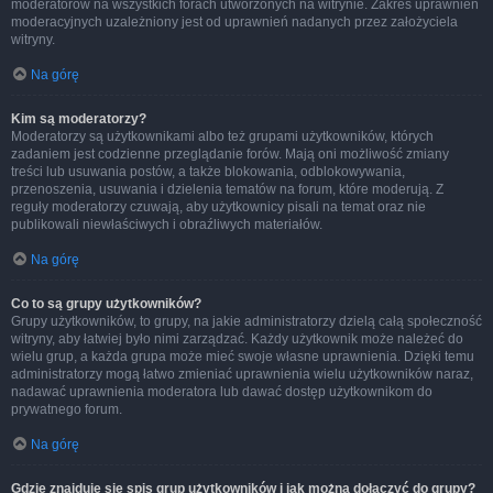
moderatorów na wszystkich forach utworzonych na witrynie. Zakres uprawnień
moderacyjnych uzależniony jest od uprawnień nadanych przez założyciela
witryny.
Na górę
Kim są moderatorzy?
Moderatorzy są użytkownikami albo też grupami użytkowników, których
zadaniem jest codzienne przeglądanie forów. Mają oni możliwość zmiany
treści lub usuwania postów, a także blokowania, odblokowywania,
przenoszenia, usuwania i dzielenia tematów na forum, które moderują. Z
reguły moderatorzy czuwają, aby użytkownicy pisali na temat oraz nie
publikowali niewłaściwych i obraźliwych materiałów.
Na górę
Co to są grupy użytkowników?
Grupy użytkowników, to grupy, na jakie administratorzy dzielą całą społeczność
witryny, aby łatwiej było nimi zarządzać. Każdy użytkownik może należeć do
wielu grup, a każda grupa może mieć swoje własne uprawnienia. Dzięki temu
administratorzy mogą łatwo zmieniać uprawnienia wielu użytkowników naraz,
nadawać uprawnienia moderatora lub dawać dostęp użytkownikom do
prywatnego forum.
Na górę
Gdzie znajduje się spis grup użytkowników i jak można dołączyć do grupy?