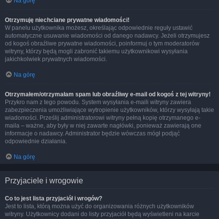
Na górę
Otrzymuję niechciane prywatne wiadomości!
W panelu użytkownika możesz, określając odpowiednie reguły ustawić
automatyczne usuwanie wiadomości od danego nadawcy. Jeżeli otrzymujesz
od kogoś obraźliwe prywatne wiadomości, poinformuj o tym moderatorów
witryny, którzy będą mogli zabronić takiemu użytkownikowi wysyłania
jakichkolwiek prywatnych wiadomości.
Na górę
Otrzymałem/otrzymałam spam lub obraźliwy e-mail od kogoś z tej witryny!
Przykro nam z tego powodu. System wysyłania e-maili witryny zawiera
zabezpieczenia umożliwiające wytropienie użytkowników, którzy wysyłają takie
wiadomości. Prześlij administratorowi witryny pełną kopię otrzymanego e-
maila – ważne, aby były w niej zawarte nagłówki, ponieważ zawierają one
informacje o nadawcy. Administrator będzie wówczas mógł podjąć
odpowiednie działania.
Na górę
Przyjaciele i wrogowie
Co to jest lista przyjaciół i wrogów?
Jest to lista, którą można użyć do organizowania różnych użytkowników
witryny. Użytkownicy dodani do listy przyjaciół będą wyświetleni na karcie