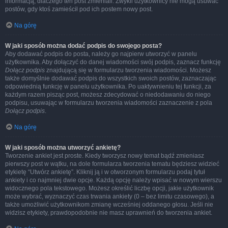
informacją, dlaczego ten post zmieniali. Zwykli użytkownicy nie mogą usuwać
postów, gdy ktoś zamieścił pod ich postem nowy post.
Na górę
W jaki sposób można dodać podpis do swojego posta?
Aby dodawać podpis do posta, należy go najpierw utworzyć w panelu
użytkownika. Aby dołączyć do danej wiadomości swój podpis, zaznacz funkcję
Dołącz podpis
znajdującą się w formularzu tworzenia wiadomości. Możesz
także domyślnie dodawać podpis do wszystkich swoich postów, zaznaczając
odpowiednią funkcję w panelu użytkownika. Po uaktywnieniu tej funkcji, za
każdym razem pisząc post, możesz zdecydować o niedodawaniu do niego
podpisu, usuwając w formularzu tworzenia wiadomości zaznaczenie z pola
Dołącz podpis
.
Na górę
W jaki sposób można utworzyć ankietę?
Tworzenie ankiet jest proste. Kiedy tworzysz nowy temat bądź zmieniasz
pierwszy post w wątku, na dole formularza tworzenia tematu będziesz widzieć
etykietę “Utwórz ankietę”. Kliknij ją i w otworzonym formularzu podaj tytuł
ankiety i co najmniej dwie opcje. Każdą opcję należy wpisać w nowym wierszu
widocznego pola tekstowego. Możesz określić liczbę opcji, jakie użytkownik
może wybrać, wyznaczyć czas trwania ankiety (0 – bez limitu czasowego), a
także umożliwić użytkownikom zmianę wcześniej oddanego głosu. Jeśli nie
widzisz etykiety, prawdopodobnie nie masz uprawnień do tworzenia ankiet.