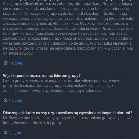
Spis grup użytkowników można zobaczyć, otwierając kartę
Grupy
znajdującą
się w panelu zarządzania kontem, który otwiera się po kliknięciu odnośnika
Moje konto
. Nie wszystkie grupy są dostępne dla każdego. Niektóre mogą
wymagać akceptacji przyjęcia nowego członka, niektóre mogą być zamknięte,
a jeszcze inne mogą mieć ukrytych członków. Użytkownik może poprosić o
przyjęcie do danej grupy, naciskając odpowiedni przycisk. Prośba o przyjęcie
do grupy, która wymaga akceptacji przyjęcia nowego członka, musi zostać
zaakceptowana przez lidera grupy. Może on poprosić użytkownika o podanie
wyjaśnień, dlaczego chce on dołączyć do tej grupy. W przypadku otrzymania
negatywnej decyzji proszę nie nękać lidera grupy pytaniami – widocznie miał
on swoje powody.
Na górę
W jaki sposób można zostać liderem grupy?
Lidera grupy zazwyczaj mianuje administrator witryny podczas tworzenia
grupy. Jeśli chcesz utworzyć grupę użytkowników, skontaktuj się z
administratorem, wysyłając do niego prywatną wiadomość.
Na górę
Dlaczego niektóre nazwy użytkowników są wyświetlane innymi kolorami?
Możliwe, że administrator witryny przypisał kolor członkom grupy, aby ułatwić
identyfikowanie członków tej grupy.
Na górę