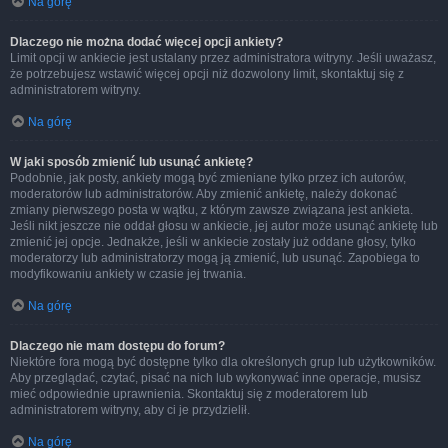
Na górę
Dlaczego nie można dodać więcej opcji ankiety?
Limit opcji w ankiecie jest ustalany przez administratora witryny. Jeśli uważasz,
że potrzebujesz wstawić więcej opcji niż dozwolony limit, skontaktuj się z
administratorem witryny.
Na górę
W jaki sposób zmienić lub usunąć ankietę?
Podobnie, jak posty, ankiety mogą być zmieniane tylko przez ich autorów,
moderatorów lub administratorów. Aby zmienić ankietę, należy dokonać
zmiany pierwszego posta w wątku, z którym zawsze związana jest ankieta.
Jeśli nikt jeszcze nie oddał głosu w ankiecie, jej autor może usunąć ankietę lub
zmienić jej opcje. Jednakże, jeśli w ankiecie zostały już oddane głosy, tylko
moderatorzy lub administratorzy mogą ją zmienić, lub usunąć. Zapobiega to
modyfikowaniu ankiety w czasie jej trwania.
Na górę
Dlaczego nie mam dostępu do forum?
Niektóre fora mogą być dostępne tylko dla określonych grup lub użytkowników.
Aby przeglądać, czytać, pisać na nich lub wykonywać inne operacje, musisz
mieć odpowiednie uprawnienia. Skontaktuj się z moderatorem lub
administratorem witryny, aby ci je przydzielił.
Na górę